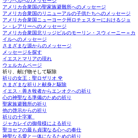
ラウベルへのメッセージ
アメリカ合衆国の聖家族避難所へのメッセージ
アメリカ合衆国のリニューアルの子供たちへのメッセージ
アメリカ合衆国ニューヨーク州ロチェスターにおけるジョ
ン・レアリーへのメッセージ
アメリカ合衆国北リッジビルのモーリン・スウィーニー＝カ
イルへのメッセージ
さまざまな源からのメッセージ
メッセージを探す
イエスとマリアの現れ
ウェルカムページ
祈り、献げ物そして駆除
祈りの女王：聖ロザリオ
🌹
さまざまな祈りと献身と駆除
イエス・善き牧者からエンオクへの祈り
心の神聖なる準備のための祈り
聖家族避難所の祈り
他の啓示からの祈り
祈りの十字軍
ジャカレイの御母様による祈り
聖ヨセフの最も貞潔なる心への奉仕
神聖なる愛と一体になるための祈り