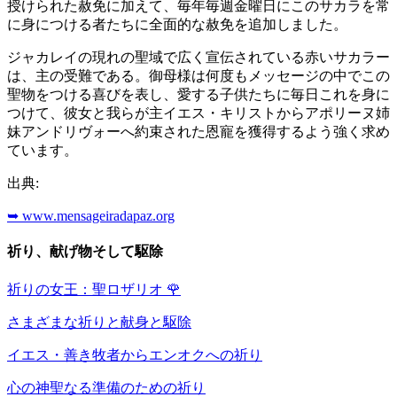
授けられた赦免に加えて、毎年毎週金曜日にこのサカラを常
に身につける者たちに全面的な赦免を追加しました。
ジャカレイの現れの聖域で広く宣伝されている赤いサカラー
は、主の受難である。御母様は何度もメッセージの中でこの
聖物をつける喜びを表し、愛する子供たちに毎日これを身に
つけて、彼女と我らが主イエス・キリストからアポリーヌ姉
妹アンドリヴォーへ約束された恩寵を獲得するよう強く求め
ています。
出典:
➥ www.mensageiradapaz.org
祈り、献げ物そして駆除
祈りの女王：聖ロザリオ
🌹
さまざまな祈りと献身と駆除
イエス・善き牧者からエンオクへの祈り
心の神聖なる準備のための祈り