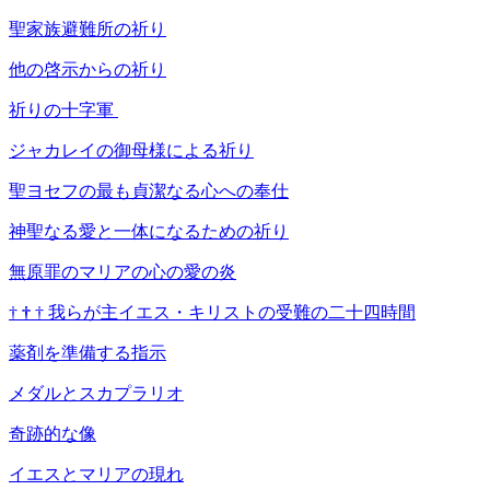
聖家族避難所の祈り
他の啓示からの祈り
祈りの十字軍
ジャカレイの御母様による祈り
聖ヨセフの最も貞潔なる心への奉仕
神聖なる愛と一体になるための祈り
無原罪のマリアの心の愛の炎
†
†
†
我らが主イエス・キリストの受難の二十四時間
薬剤を準備する指示
メダルとスカプラリオ
奇跡的な像
イエスとマリアの現れ