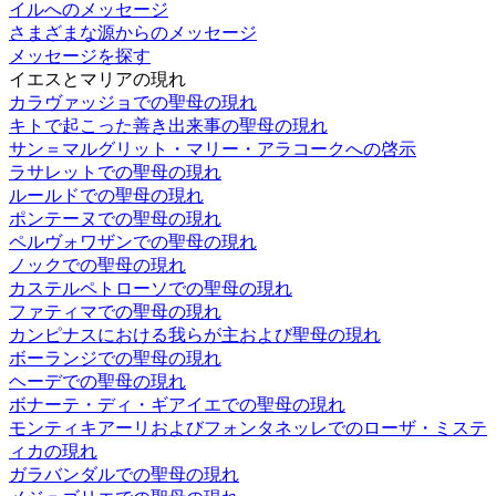
イルへのメッセージ
さまざまな源からのメッセージ
メッセージを探す
イエスとマリアの現れ
カラヴァッジョでの聖母の現れ
キトで起こった善き出来事の聖母の現れ
サン＝マルグリット・マリー・アラコークへの啓示
ラサレットでの聖母の現れ
ルールドでの聖母の現れ
ポンテーヌでの聖母の現れ
ペルヴォワザンでの聖母の現れ
ノックでの聖母の現れ
カステルペトローソでの聖母の現れ
ファティマでの聖母の現れ
カンピナスにおける我らが主および聖母の現れ
ボーランジでの聖母の現れ
ヘーデでの聖母の現れ
ボナーテ・ディ・ギアイエでの聖母の現れ
モンティキアーリおよびフォンタネッレでのローザ・ミステ
ィカの現れ
ガラバンダルでの聖母の現れ