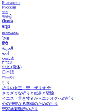
Български
Русский
বাংলা
বதமிழ்
తెలుగు
ಕನ್ನಡ
മലയാളം
ไทย
हिंदी
العربية
اردو
فارسی
עִברִית
中文 (简体)
日本語
한국어
祈り
祈りの女王：聖ロザリオ
🌹
さまざまな祈りと献身と駆除
イエス・善き牧者からエンオクへの祈り
心の神聖なる準備のための祈り
聖家族避難所の祈り