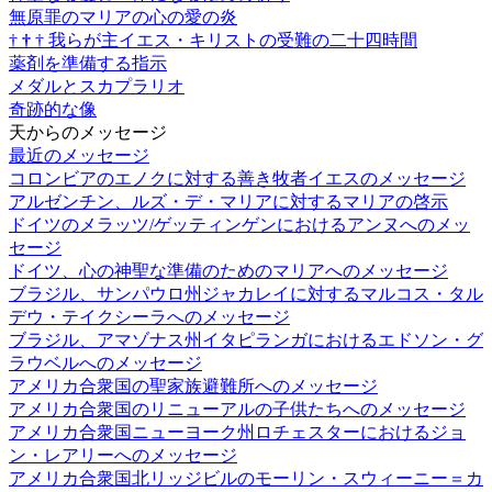
無原罪のマリアの心の愛の炎
†
†
†
我らが主イエス・キリストの受難の二十四時間
薬剤を準備する指示
メダルとスカプラリオ
奇跡的な像
天からのメッセージ
最近のメッセージ
コロンビアのエノクに対する善き牧者イエスのメッセージ
アルゼンチン、ルズ・デ・マリアに対するマリアの啓示
ドイツのメラッツ/ゲッティンゲンにおけるアンヌへのメッ
セージ
ドイツ、心の神聖な準備のためのマリアへのメッセージ
ブラジル、サンパウロ州ジャカレイに対するマルコス・タル
デウ・テイクシーラへのメッセージ
ブラジル、アマゾナス州イタピランガにおけるエドソン・グ
ラウベルへのメッセージ
アメリカ合衆国の聖家族避難所へのメッセージ
アメリカ合衆国のリニューアルの子供たちへのメッセージ
アメリカ合衆国ニューヨーク州ロチェスターにおけるジョ
ン・レアリーへのメッセージ
アメリカ合衆国北リッジビルのモーリン・スウィーニー＝カ