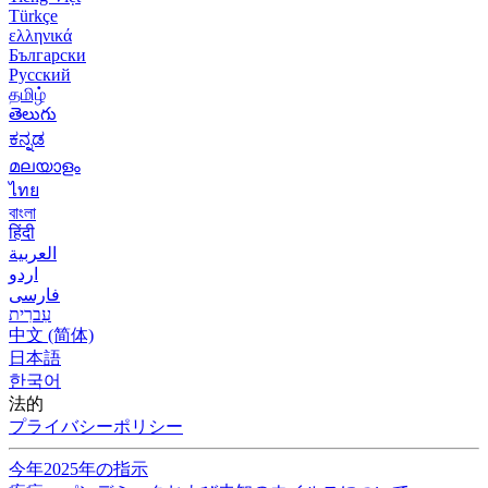
Türkçe
ελληνικά
Български
Русский
தமிழ்
తెలుగు
ಕನ್ನಡ
മലയാളം
ไทย
বাংলা
हिंदी
العربية
اردو
فارسی
עִברִית
中文 (简体)
日本語
한국어
法的
プライバシーポリシー
今年2025年の指示