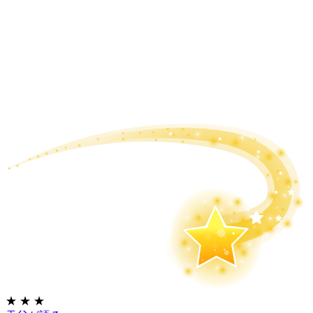
★
★
★