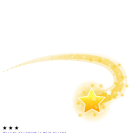
★
★
★