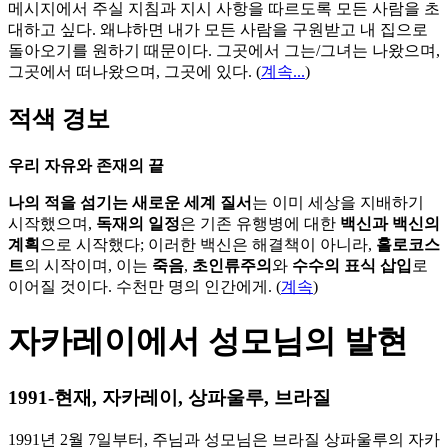
메시지에서 주실 지침과 지시 사항을 따르도록 모든 사람을 초
대하고 싶다. 왜냐하면 내가 모든 사람을 구원받고 내 집으로
돌아오기를 원하기 때문이다. 그곳에서 그는/그녀는 나왔으며,
그곳에서 떠나왔으며, 그곳에 있다.
(
계속...
)
적색 경보
우리 자유와 존재의 끝
나의 적을 섬기는 새로운 세계 질서
는 이미 세상을 지배하기
시작했으며,
독재의 일정
은 기존 유행병에 대한
백신과 백신의
계획
으로 시작했다; 이러한 백신은 해결책이 아니라,
홀로코스
트
의 시작이며, 이는
죽음
,
초인류주의
와
수수의 표식 삽입
로
이어질 것이다. 수천만 명의 인간에게. (
계속
)
자카레이에서 성모님의 발현
1991-현재, 자카레이, 상파울루, 브라질
1991년 2월 7일부터, 주님과 성모님은 브라질 상파울루의 자카