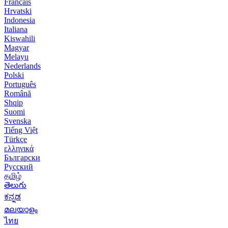
Français
Hrvatski
Indonesia
Italiana
Kiswahili
Magyar
Melayu
Nederlands
Polski
Português
Română
Shqip
Suomi
Svenska
Tiếng Việt
Türkçe
ελληνικά
Български
Русский
தமிழ்
తెలుగు
ಕನ್ನಡ
മലയാളം
ไทย