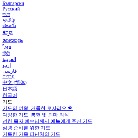
Български
Русский
বাংলা
বதமிழ்
తెలుగు
ಕನ್ನಡ
മലയാളം
ไทย
हिंदी
العربية
اردو
فارسی
עִברִית
中文 (简体)
日本語
한국어
기도
기도의 여왕: 거룩한 로사리오
🌹
다양한 기도, 봉헌 및 퇴마 의식
선한 목자 예수님께서 에녹에게 주신 기도
심령 준비를 위한 기도
거룩한 가족 피난처의 기도