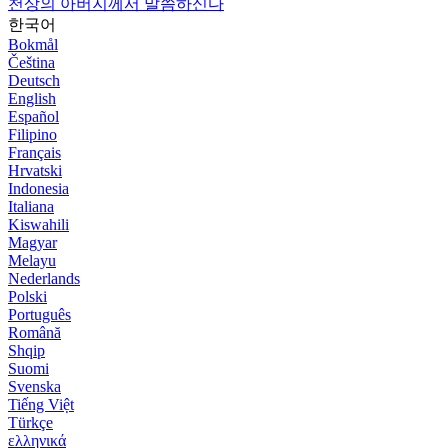
천상의 아버지께서 말씀하신다
한국어
Bokmål
Čeština
Deutsch
English
Español
Filipino
Français
Hrvatski
Indonesia
Italiana
Kiswahili
Magyar
Melayu
Nederlands
Polski
Português
Română
Shqip
Suomi
Svenska
Tiếng Việt
Türkçe
ελληνικά