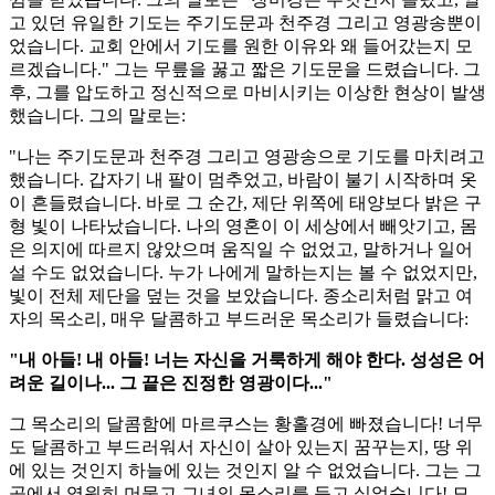
고 있던 유일한 기도는 주기도문과 천주경 그리고 영광송뿐이
었습니다. 교회 안에서 기도를 원한 이유와 왜 들어갔는지 모
르겠습니다." 그는 무릎을 꿇고 짧은 기도문을 드렸습니다. 그
후, 그를 압도하고 정신적으로 마비시키는 이상한 현상이 발생
했습니다. 그의 말로는:
"나는 주기도문과 천주경 그리고 영광송으로 기도를 마치려고
했습니다. 갑자기 내 팔이 멈추었고, 바람이 불기 시작하며 옷
이 흔들렸습니다. 바로 그 순간, 제단 위쪽에 태양보다 밝은 구
형 빛이 나타났습니다. 나의 영혼이 이 세상에서 빼앗기고, 몸
은 의지에 따르지 않았으며 움직일 수 없었고, 말하거나 일어
설 수도 없었습니다. 누가 나에게 말하는지는 볼 수 없었지만,
빛이 전체 제단을 덮는 것을 보았습니다. 종소리처럼 맑고 여
자의 목소리, 매우 달콤하고 부드러운 목소리가 들렸습니다:
"내 아들! 내 아들! 너는 자신을 거룩하게 해야 한다. 성성은 어
려운 길이나... 그 끝은 진정한 영광이다..."
그 목소리의 달콤함에 마르쿠스는 황홀경에 빠졌습니다! 너무
도 달콤하고 부드러워서 자신이 살아 있는지 꿈꾸는지, 땅 위
에 있는 것인지 하늘에 있는 것인지 알 수 없었습니다. 그는 그
곳에서 영원히 머물고 그녀의 목소리를 듣고 싶었습니다! 모