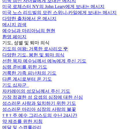
미국 갱신 자녀들에게 보내는 메시지
미국 로체스터 NY의 John Leary에게 보내는 메시지
미국 노스 리드빌의 모린 스위니-카일에게 보내는 메시지
다양한 출처에서 온 메시지
메시지 검색
예수님과 마리아님의 현현
환영 페이지
기도, 성별 및 퇴마 의식
기도의 여왕: 거룩한 로사리오
🌹
다양한 기도, 봉헌 및 퇴마 의식
선한 목자 예수님께서 에녹에게 주신 기도
심령 준비를 위한 기도
거룩한 가족 피난처의 기도
다른 계시로부터 온 기도
기도 십자군
자카레이의 성모님께서 주신 기도
가장 정결한 성 요셉의 심장에 대한 신심
성스러운 사랑과 일치하기 위한 기도
성스러운 마리아 심장의 사랑의 불꽃
†
†
†
주 예수 그리스도의 수난 24시간
약 제조를 위한 지침
메달 및 스캡룰라리