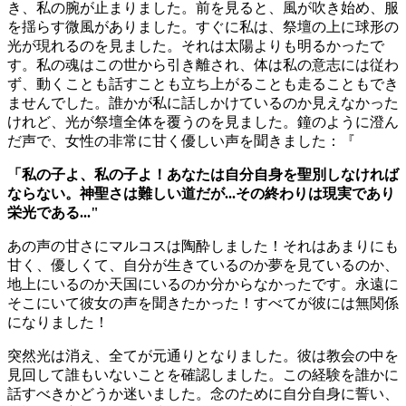
き、私の腕が止まりました。前を見ると、風が吹き始め、服
を揺らす微風がありました。すぐに私は、祭壇の上に球形の
光が現れるのを見ました。それは太陽よりも明るかったで
す。私の魂はこの世から引き離され、体は私の意志には従わ
ず、動くことも話すことも立ち上がることも走ることもでき
ませんでした。誰かが私に話しかけているのか見えなかった
けれど、光が祭壇全体を覆うのを見ました。鐘のように澄ん
だ声で、女性の非常に甘く優しい声を聞きました：『
「私の子よ、私の子よ！あなたは自分自身を聖別しなければ
ならない。神聖さは難しい道だが...その終わりは現実であり
栄光である..."
あの声の甘さにマルコスは陶酔しました！それはあまりにも
甘く、優しくて、自分が生きているのか夢を見ているのか、
地上にいるのか天国にいるのか分からなかったです。永遠に
そこにいて彼女の声を聞きたかった！すべてが彼には無関係
になりました！
突然光は消え、全てが元通りとなりました。彼は教会の中を
見回して誰もいないことを確認しました。この経験を誰かに
話すべきかどうか迷いました。念のために自分自身に誓い、