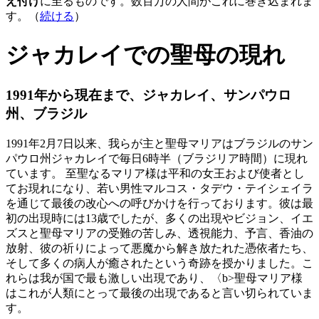
え付け
に至るものです。数百万の人間がこれに巻き込まれま
す。（
続ける
）
ジャカレイでの聖母の現れ
1991年から現在まで、ジャカレイ、サンパウロ
州、ブラジル
1991年2月7日以来、我らが主と聖母マリアはブラジルのサン
パウロ州ジャカレイで毎日6時半（ブラジリア時間）に現れ
ています。 至聖なるマリア様は平和の女王および使者とし
てお現れになり、若い男性マルコス・タデウ・テイシェイラ
を通じて最後の改心への呼びかけを行っております。彼は最
初の出現時には13歳でしたが、多くの出現やビジョン、イエ
ズスと聖母マリアの受難の苦しみ、透視能力、予言、香油の
放射、彼の祈りによって悪魔から解き放たれた憑依者たち、
そして多くの病人が癒されたという奇跡を授かりました。こ
れらは我が国で最も激しい出現であり、〈b>聖母マリア様
はこれが人類にとって最後の出現であると言い切られていま
す。