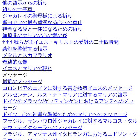
他の啓示からの祈り
祈りの十字軍
ジャカレイの御母様による祈り
聖ヨセフの最も貞潔なる心への奉仕
神聖なる愛と一体になるための祈り
無原罪のマリアの心の愛の炎
†
†
†
我らが主イエス・キリストの受難の二十四時間
薬剤を準備する指示
メダルとスカプラリオ
奇跡的な像
イエスとマリアの現れ
メッセージ
最近のメッセージ
コロンビアのエノクに対する善き牧者イエスのメッセージ
アルゼンチン、ルズ・デ・マリアに対するマリアの啓示
ドイツのメラッツ/ゲッティンゲンにおけるアンヌへのメッ
セージ
ドイツ、心の神聖な準備のためのマリアへのメッセージ
ブラジル、サンパウロ州ジャカレイに対するマルコス・タル
デウ・テイクシーラへのメッセージ
ブラジル、アマゾナス州イタピランガにおけるエドソン・グ