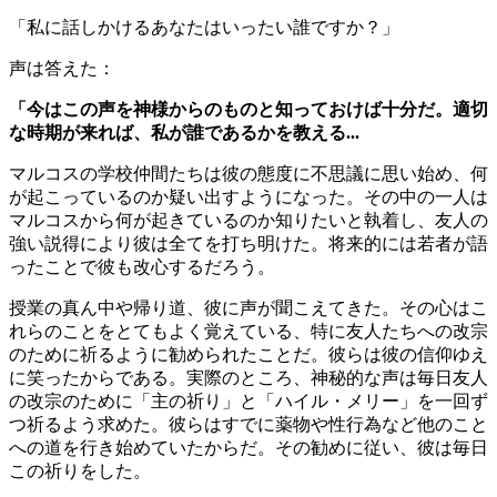
「私に話しかけるあなたはいったい誰ですか？」
声は答えた：
「今はこの声を神様からのものと知っておけば十分だ。適切
な時期が来れば、私が誰であるかを教える...
マルコスの学校仲間たちは彼の態度に不思議に思い始め、何
が起こっているのか疑い出すようになった。その中の一人は
マルコスから何が起きているのか知りたいと執着し、友人の
強い説得により彼は全てを打ち明けた。将来的には若者が語
ったことで彼も改心するだろう。
授業の真ん中や帰り道、彼に声が聞こえてきた。その心はこ
れらのことをとてもよく覚えている、特に友人たちへの改宗
のために祈るように勧められたことだ。彼らは彼の信仰ゆえ
に笑ったからである。実際のところ、神秘的な声は毎日友人
の改宗のために「主の祈り」と「ハイル・メリー」を一回ず
つ祈るよう求めた。彼らはすでに薬物や性行為など他のこと
への道を行き始めていたからだ。その勧めに従い、彼は毎日
この祈りをした。