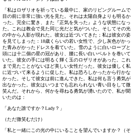
「私はロザリオを祈っている最中に、家のリビングルームで
目の前に非常に強い光を見た。それは太陽自身よりも明るか
った。完全に驚き、また『正気を失った』ような状態になっ
た。これは教会で見た同じ光だと気がついた。そしてその光
の中から人影が現れた。彼女は近づいてきた；私は彼女の姿
を見てしまった：18歳くらいの若い女性で、少し灰色がかっ
た青みがかったドレスを着ていた。雪のように白いローブと
頭には十二個の星の冠があり、腰に長い白いベルトを巻いて
いた。彼女の手には明るく輝く玉のロザリオがあった。これ
まで見たことがないほど美しい女性だった。彼女は優しく私
に近づいて来るように促した。私は恐ろしかったから行かな
かった。そして彼女は前に進んできた。私は何も言う勇気が
出なかった。彼女はいつまでも忘れられない青い目をして微
笑んだ。それから、何かを尋ねる勇気が湧いたので、私が聞
いたのは：
「あなた誰ですか？Lady？」
（ただ微笑むだけ）
「私と一緒にこの光の中にいることを望んでいますか？（そ