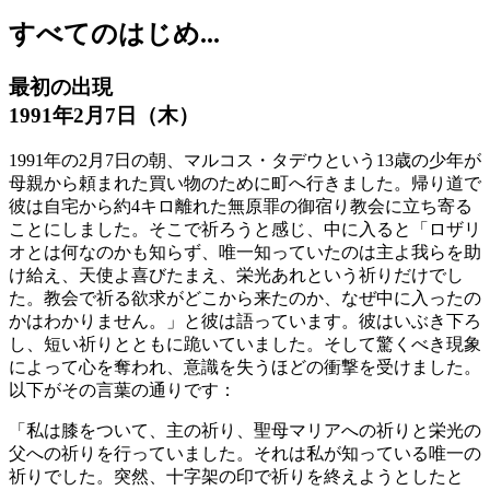
すべてのはじめ...
最初の出現
1991年2月7日（木）
1991年の2月7日の朝、マルコス・タデウという13歳の少年が
母親から頼まれた買い物のために町へ行きました。帰り道で
彼は自宅から約4キロ離れた無原罪の御宿り教会に立ち寄る
ことにしました。そこで祈ろうと感じ、中に入ると「ロザリ
オとは何なのかも知らず、唯一知っていたのは主よ我らを助
け給え、天使よ喜びたまえ、栄光あれという祈りだけでし
た。教会で祈る欲求がどこから来たのか、なぜ中に入ったの
かはわかりません。」と彼は語っています。彼はいぶき下ろ
し、短い祈りとともに跪いていました。そして驚くべき現象
によって心を奪われ、意識を失うほどの衝撃を受けました。
以下がその言葉の通りです：
「私は膝をついて、主の祈り、聖母マリアへの祈りと栄光の
父への祈りを行っていました。それは私が知っている唯一の
祈りでした。突然、十字架の印で祈りを終えようとしたと