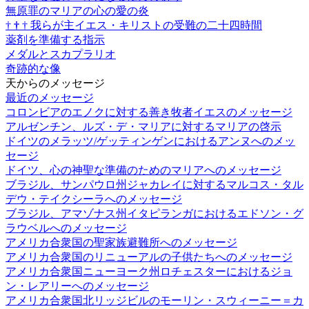
無原罪のマリアの心の愛の炎
†
†
†
我らが主イエス・キリストの受難の二十四時間
薬剤を準備する指示
メダルとスカプラリオ
奇跡的な像
天からのメッセージ
最近のメッセージ
コロンビアのエノクに対する善き牧者イエスのメッセージ
アルゼンチン、ルズ・デ・マリアに対するマリアの啓示
ドイツのメラッツ/ゲッティンゲンにおけるアンヌへのメッ
セージ
ドイツ、心の神聖な準備のためのマリアへのメッセージ
ブラジル、サンパウロ州ジャカレイに対するマルコス・タル
デウ・テイクシーラへのメッセージ
ブラジル、アマゾナス州イタピランガにおけるエドソン・グ
ラウベルへのメッセージ
アメリカ合衆国の聖家族避難所へのメッセージ
アメリカ合衆国のリニューアルの子供たちへのメッセージ
アメリカ合衆国ニューヨーク州ロチェスターにおけるジョ
ン・レアリーへのメッセージ
アメリカ合衆国北リッジビルのモーリン・スウィーニー＝カ