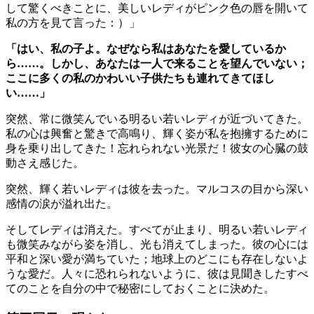
して驚くべきことに、美しいレディがピンク色の唇を開いて
私の方を見て言った：）」
「はい、私の子よ。なぜなら私はあなたを愛しているか
ら……。しかし、あなたは一人で来ることを望んでいない；
ここに多くの私のかわいい子供たちも連れてきてほし
い……」
突然、常に微笑んでいる明るい若いレディが近づいてきた。
私の心は興奮と驚きで高鳴り、輝く姿が私を抱擁するために
身を乗り出してきた！忘れられない光景だ！彼女の心臓の鼓
動さえ感じた。
突然、輝く若いレディは彼を去った。マルコスの目から深い
感情の涙が溢れ出た。
そしてレディは消えた。すべてが止まり、明るい若いレディ
も微笑みながら姿を消し、光も消えてしまった。彼の心には
平和と深い愛が満ちていた；地球上のどこにも存在しないよ
うな愛だ。人々に恐れられないように、彼は見聞きしたすべ
てのことを自分の中で秘密にしておくことに決めた。