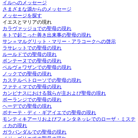
イルへのメッセージ
さまざまな源からのメッセージ
メッセージを探す
イエスとマリアの現れ
カラヴァッジョでの聖母の現れ
キトで起こった善き出来事の聖母の現れ
サン＝マルグリット・マリー・アラコークへの啓示
ラサレットでの聖母の現れ
ルールドでの聖母の現れ
ポンテーヌでの聖母の現れ
ペルヴォワザンでの聖母の現れ
ノックでの聖母の現れ
カステルペトローソでの聖母の現れ
ファティマでの聖母の現れ
カンピナスにおける我らが主および聖母の現れ
ボーランジでの聖母の現れ
ヘーデでの聖母の現れ
ボナーテ・ディ・ギアイエでの聖母の現れ
モンティキアーリおよびフォンタネッレでのローザ・ミステ
ィカの現れ
ガラバンダルでの聖母の現れ