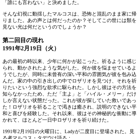
「誰にも言わない」と決めました。
そんな幻視に動揺したマルコスは、恐怖と混乱のまま家に帰
りました。あの声とは何だったのか？そしてこの世には類を
見ない光は何だというのでしょうか？
第二回目の現れ
1991年2月19日（火）
あの最初の時以来、少年に何かが起こった。祈るように感じ
られ、動かされたような気がした。何か彼を悩ませているよ
うでしたが、同時に未曾有の深い平和の雰囲気が彼を包み込
んだ。家の中の引き出しの中でロザリオを見つけ、それを祈
りたいという強烈な欲求に駆られた。しかし彼はその方法を
知らなかったため、ただ「主よ」と「ハイル・メリー」だけ
しか言えない状態だった。これが彼が探していた救いであっ
た！ロザリオを祈ることで渇きは癒され、説明のできない平
和と喜びを経験した。それ以来、彼はその神秘的な衝動に導
かれて、ほとんど一日中ロザリオを祈り続けた。
1991年2月19日の火曜日に、Ladyが二度目に登場された。見
る者マルコス・タデウは語る：