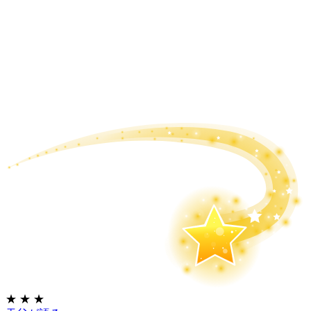
★
★
★