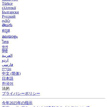
Türkçe
ελληνικά
Български
Русский
தமிழ்
తెలుగు
ಕನ್ನಡ
മലയാളം
ไทย
বাংলা
हिंदी
العربية
اردو
فارسی
עִברִית
中文 (简体)
日本語
한국어
法的
プライバシーポリシー
今年2025年の指示