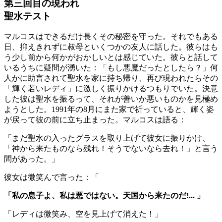
第三回目の現われ
聖水テスト
マルコスはできるだけ長くその秘密を守った。それでもある
日、抑えきれずに叔母といくつかの友人に話した。彼らはも
う少し前から何かがおかしいとは感じていた。彼らと話して
いるうちに疑問が湧いた：「もし悪魔だったとしたら？」何
人かに助言されて聖水を家に持ち帰り、再び現われたらその
「輝く若いレディ」に激しく振りかけるつもりでいた。決意
した彼は聖水を振るって、それが善いか悪いものかを見極め
ようとした。1991年の8月にまた家で祈っていると、輝く姿
が戻って彼の前に立ち止まった。マルコスは語る：
「まだ聖水の入ったグラスを取り上げて彼女に振りかけ、
「神から来たものなら残れ！そうでないなら去れ！」と言う
間があった。」
彼女は微笑んで言った：「
「私の息子よ、私は悪ではない。天国から来たのだ!... 」
「レディは微笑み、空を見上げて消えた！」