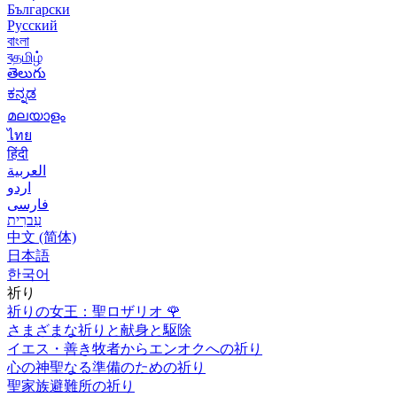
Български
Русский
বাংলা
বதமிழ்
తెలుగు
ಕನ್ನಡ
മലയാളം
ไทย
हिंदी
العربية
اردو
فارسی
עִברִית
中文 (简体)
日本語
한국어
祈り
祈りの女王：聖ロザリオ
🌹
さまざまな祈りと献身と駆除
イエス・善き牧者からエンオクへの祈り
心の神聖なる準備のための祈り
聖家族避難所の祈り