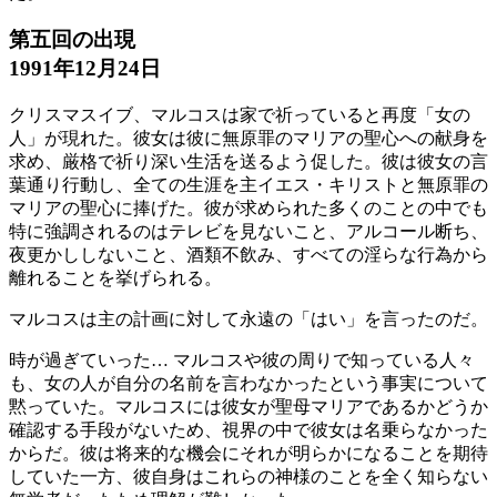
第五回の出現
1991年12月24日
クリスマスイブ、マルコスは家で祈っていると再度「女の
人」が現れた。彼女は彼に無原罪のマリアの聖心への献身を
求め、厳格で祈り深い生活を送るよう促した。彼は彼女の言
葉通り行動し、全ての生涯を主イエス・キリストと無原罪の
マリアの聖心に捧げた。彼が求められた多くのことの中でも
特に強調されるのはテレビを見ないこと、アルコール断ち、
夜更かししないこと、酒類不飲み、すべての淫らな行為から
離れることを挙げられる。
マルコスは主の計画に対して永遠の「はい」を言ったのだ。
時が過ぎていった… マルコスや彼の周りで知っている人々
も、女の人が自分の名前を言わなかったという事実について
黙っていた。マルコスには彼女が聖母マリアであるかどうか
確認する手段がないため、視界の中で彼女は名乗らなかった
からだ。彼は将来的な機会にそれが明らかになることを期待
していた一方、彼自身はこれらの神様のことを全く知らない