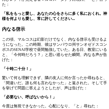
た：
「私をもっと愛し、あなたの心をさらに多く私におくれ。神
様を何よりも愛し、常に許してください...
内なる啓示
この頃、マルコスは幻影だけでなく、内なる啓示も受けるよ
うになった。この時期、彼はサンパウロ州サンオゼドスコン
ポスのSENAI学校で昼間勉強していた。ある日、教室にいる
と、「今何時だろう？」と思い巡らせた瞬間、内なる声が告
げた：
「十時二十分！」
驚いて何も理解できず、隣の友人に何か言ったか尋ねると、
「間違いだ。誰も何も言わなかった」と返された。そして手
を挙げて問題に答えようとしたが、声は告げた：
「必要ない、呼ばないから！」
今度は無視できなかった。心配になり、「と」尋ねた：