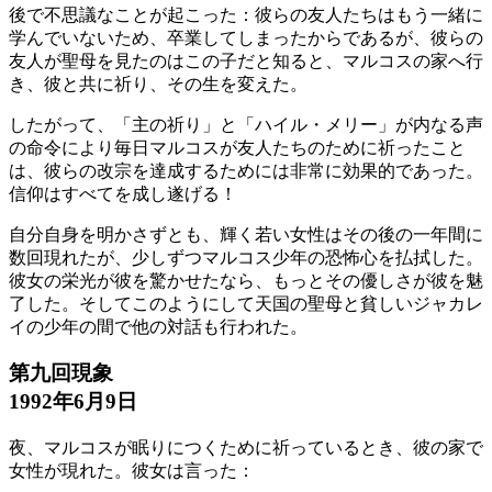
後で不思議なことが起こった：彼らの友人たちはもう一緒に
学んでいないため、卒業してしまったからであるが、彼らの
友人が聖母を見たのはこの子だと知ると、マルコスの家へ行
き、彼と共に祈り、その生を変えた。
したがって、「主の祈り」と「ハイル・メリー」が内なる声
の命令により毎日マルコスが友人たちのために祈ったこと
は、彼らの改宗を達成するためには非常に効果的であった。
信仰はすべてを成し遂げる！
自分自身を明かさずとも、輝く若い女性はその後の一年間に
数回現れたが、少しずつマルコス少年の恐怖心を払拭した。
彼女の栄光が彼を驚かせたなら、もっとその優しさが彼を魅
了した。そしてこのようにして天国の聖母と貧しいジャカレ
イの少年の間で他の対話も行われた。
第九回現象
1992年6月9日
夜、マルコスが眠りにつくために祈っているとき、彼の家で
女性が現れた。彼女は言った：