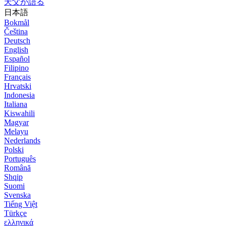
天父が語る
日本語
Bokmål
Čeština
Deutsch
English
Español
Filipino
Français
Hrvatski
Indonesia
Italiana
Kiswahili
Magyar
Melayu
Nederlands
Polski
Português
Română
Shqip
Suomi
Svenska
Tiếng Việt
Türkçe
ελληνικά