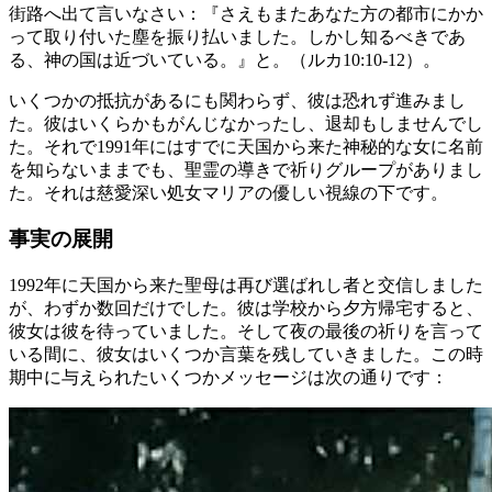
街路へ出て言いなさい：『さえもまたあなた方の都市にかか
って取り付いた塵を振り払いました。しかし知るべきであ
る、神の国は近づいている。』と。（ルカ10:10-12）。
いくつかの抵抗があるにも関わらず、彼は恐れず進みまし
た。彼はいくらかもがんじなかったし、退却もしませんでし
た。それで1991年にはすでに天国から来た神秘的な女に名前
を知らないままでも、聖霊の導きで祈りグループがありまし
た。それは慈愛深い処女マリアの優しい視線の下です。
事実の展開
1992年に天国から来た聖母は再び選ばれし者と交信しました
が、わずか数回だけでした。彼は学校から夕方帰宅すると、
彼女は彼を待っていました。そして夜の最後の祈りを言って
いる間に、彼女はいくつか言葉を残していきました。この時
期中に与えられたいくつかメッセージは次の通りです：