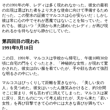
その1991年の年、レディは多く現われなかった。彼女の最初
の出現は選ばれた者をより大きな使命に向けて準備するため
だった。この聖水の証拠でマルコスは心が安らいだ；しかし
彼は常に心の中でそれが悪魔ではないことを知っていた。そ
れでも、彼はいつ「天国から来た謎めいたレディ」が再び現
われるかを待ちながら静かにしていた。
第四回目の現われ
1991年9月18日
この日、1991年、マルコスは学校から帰宅し、午後10時30分
頃に自宅の門をくぐったとき、「神秘的な女性」が現れて驚
かされた。彼女は白い服を着ていたが、手や顔も含めて強烈
な明るさの中にいた。
マルコスはびっくりして距離を置きながら、「美しい女の
人」を見つめた。彼女はいったん微笑みかけると、約5分間
そこに留まり、何も言わずに消えてしまった。マルコスは家
に戻り、見たものについて考え続けたが、天から来た「若い
女性」を再び目撃できて心の中には大きな喜びが満ちてい
た。