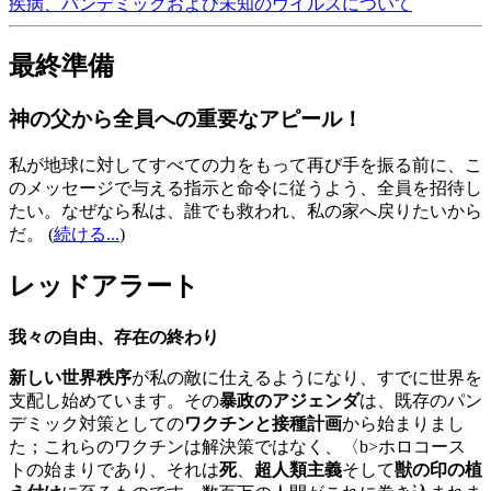
疾病、パンデミックおよび未知のウイルスについて
最終準備
神の父から全員への重要なアピール！
私が地球に対してすべての力をもって再び手を振る前に、こ
のメッセージで与える指示と命令に従うよう、全員を招待し
たい。なぜなら私は、誰でも救われ、私の家へ戻りたいから
だ。
(
続ける...
)
レッドアラート
我々の自由、存在の終わり
新しい世界秩序
が私の敵に仕えるようになり、すでに世界を
支配し始めています。その
暴政のアジェンダ
は、既存のパン
デミック対策としての
ワクチンと接種計画
から始まりまし
た；これらのワクチンは解決策ではなく、〈b>ホロコース
トの始まりであり、それは
死
、
超人類主義
そして
獣の印の植