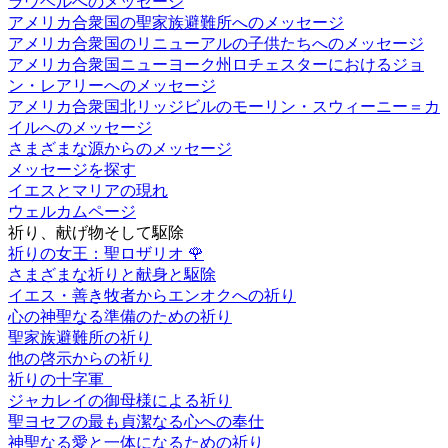
ラウベルへのメッセージ
アメリカ合衆国の聖家族避難所へのメッセージ
アメリカ合衆国のリニューアルの子供たちへのメッセージ
アメリカ合衆国ニューヨーク州ロチェスターにおけるジョ
ン・レアリーへのメッセージ
アメリカ合衆国北リッジビルのモーリン・スウィーニー＝カ
イルへのメッセージ
さまざまな源からのメッセージ
メッセージを探す
イエスとマリアの現れ
ウェルカムページ
祈り、献げ物そして駆除
祈りの女王：聖ロザリオ
🌹
さまざまな祈りと献身と駆除
イエス・善き牧者からエンオクへの祈り
心の神聖なる準備のための祈り
聖家族避難所の祈り
他の啓示からの祈り
祈りの十字軍
ジャカレイの御母様による祈り
聖ヨセフの最も貞潔なる心への奉仕
神聖なる愛と一体になるための祈り