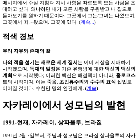
메시지에서 주실 지침과 지시 사항을 따르도록 모든 사람을 초
대하고 싶다. 왜냐하면 내가 모든 사람을 구원받고 내 집으로
돌아오기를 원하기 때문이다. 그곳에서 그는/그녀는 나왔으며,
그곳에서 떠나왔으며, 그곳에 있다.
(
계속...
)
적색 경보
우리 자유와 존재의 끝
나의 적을 섬기는 새로운 세계 질서
는 이미 세상을 지배하기
시작했으며,
독재의 일정
은 기존 유행병에 대한
백신과 백신의
계획
으로 시작했다; 이러한 백신은 해결책이 아니라,
홀로코스
트
의 시작이며, 이는
죽음
,
초인류주의
와
수수의 표식 삽입
로
이어질 것이다. 수천만 명의 인간에게. (
계속
)
자카레이에서 성모님의 발현
1991-현재, 자카레이, 상파울루, 브라질
1991년 2월 7일부터, 주님과 성모님은 브라질 상파울루의 자카