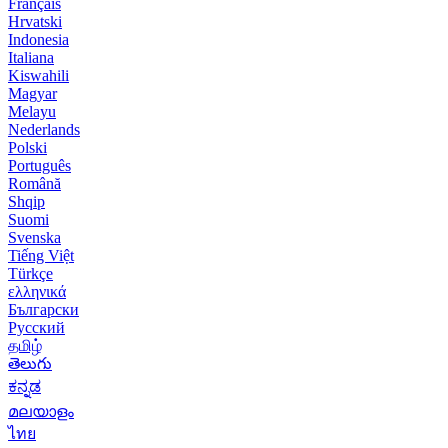
Français
Hrvatski
Indonesia
Italiana
Kiswahili
Magyar
Melayu
Nederlands
Polski
Português
Română
Shqip
Suomi
Svenska
Tiếng Việt
Türkçe
ελληνικά
Български
Русский
தமிழ்
తెలుగు
ಕನ್ನಡ
മലയാളം
ไทย