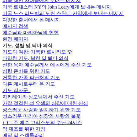
미국 갱신 자녀들에게 보내는 메시지
미국 로체스터 NY의 John Leary에게 보내는 메시지
미국 노스 리드빌의 모린 스위니-카일에게 보내는 메시지
다양한 출처에서 온 메시지
메시지 검색
예수님과 마리아님의 현현
환영 페이지
기도, 성별 및 퇴마 의식
기도의 여왕: 거룩한 로사리오
🌹
다양한 기도, 봉헌 및 퇴마 의식
선한 목자 예수님께서 에녹에게 주신 기도
심령 준비를 위한 기도
거룩한 가족 피난처의 기도
다른 계시로부터 온 기도
기도 십자군
자카레이의 성모님께서 주신 기도
가장 정결한 성 요셉의 심장에 대한 신심
성스러운 사랑과 일치하기 위한 기도
성스러운 마리아 심장의 사랑의 불꽃
†
†
†
주 예수 그리스도의 수난 24시간
약 제조를 위한 지침
메달 및 스캡룰라리