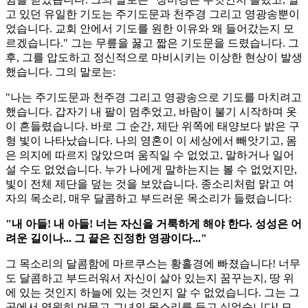
고 있던 유일한 기도는 주기도문과 천주경 그리고 영광송뿐이
었습니다. 교회 안에서 기도를 원한 이유와 왜 들어갔는지 모
르겠습니다." 그는 무릎을 꿇고 짧은 기도문을 드렸습니다. 그
후, 그를 압도하고 정신적으로 마비시키는 이상한 현상이 발생
했습니다. 그의 말로는:
"나는 주기도문과 천주경 그리고 영광송으로 기도를 마치려고
했습니다. 갑자기 내 팔이 멈추었고, 바람이 불기 시작하며 옷
이 흔들렸습니다. 바로 그 순간, 제단 위쪽에 태양보다 밝은 구
형 빛이 나타났습니다. 나의 영혼이 이 세상에서 빼앗기고, 몸
은 의지에 따르지 않았으며 움직일 수 없었고, 말하거나 일어
설 수도 없었습니다. 누가 나에게 말하는지는 볼 수 없었지만,
빛이 전체 제단을 덮는 것을 보았습니다. 종소리처럼 맑고 여
자의 목소리, 매우 달콤하고 부드러운 목소리가 들렸습니다:
"내 아들! 내 아들! 너는 자신을 거룩하게 해야 한다. 성성은 어
려운 길이나... 그 끝은 진정한 영광이다..."
그 목소리의 달콤함에 마르쿠스는 황홀경에 빠졌습니다! 너무
도 달콤하고 부드러워서 자신이 살아 있는지 꿈꾸는지, 땅 위
에 있는 것인지 하늘에 있는 것인지 알 수 없었습니다. 그는 그
곳에서 영원히 머물고 그녀의 목소리를 듣고 싶었습니다! 모