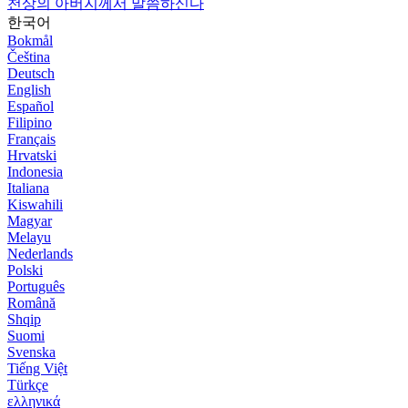
천상의 아버지께서 말씀하신다
한국어
Bokmål
Čeština
Deutsch
English
Español
Filipino
Français
Hrvatski
Indonesia
Italiana
Kiswahili
Magyar
Melayu
Nederlands
Polski
Português
Română
Shqip
Suomi
Svenska
Tiếng Việt
Türkçe
ελληνικά