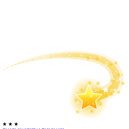
★
★
★