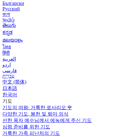
Български
Русский
বাংলা
বதமிழ்
తెలుగు
ಕನ್ನಡ
മലയാളം
ไทย
हिंदी
العربية
اردو
فارسی
עִברִית
中文 (简体)
日本語
한국어
기도
기도의 여왕: 거룩한 로사리오
🌹
다양한 기도, 봉헌 및 퇴마 의식
선한 목자 예수님께서 에녹에게 주신 기도
심령 준비를 위한 기도
거룩한 가족 피난처의 기도