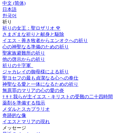
中文 (简体)
日本語
한국어
祈り
祈りの女王：聖ロザリオ
🌹
さまざまな祈りと献身と駆除
イエス・善き牧者からエンオクへの祈り
心の神聖なる準備のための祈り
聖家族避難所の祈り
他の啓示からの祈り
祈りの十字軍
ジャカレイの御母様による祈り
聖ヨセフの最も貞潔なる心への奉仕
神聖なる愛と一体になるための祈り
無原罪のマリアの心の愛の炎
†
†
†
我らが主イエス・キリストの受難の二十四時間
薬剤を準備する指示
メダルとスカプラリオ
奇跡的な像
イエスとマリアの現れ
メッセージ