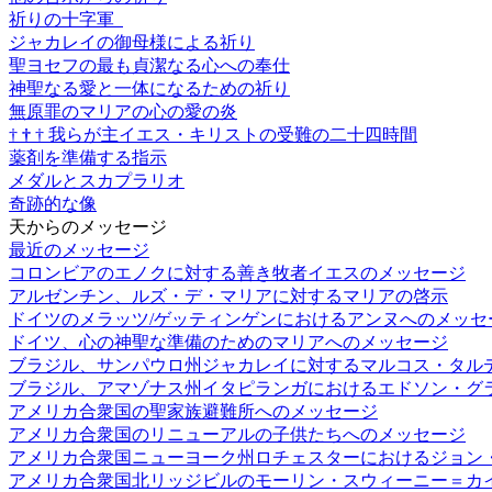
祈りの十字軍
ジャカレイの御母様による祈り
聖ヨセフの最も貞潔なる心への奉仕
神聖なる愛と一体になるための祈り
無原罪のマリアの心の愛の炎
†
†
†
我らが主イエス・キリストの受難の二十四時間
薬剤を準備する指示
メダルとスカプラリオ
奇跡的な像
天からのメッセージ
最近のメッセージ
コロンビアのエノクに対する善き牧者イエスのメッセージ
アルゼンチン、ルズ・デ・マリアに対するマリアの啓示
ドイツのメラッツ/ゲッティンゲンにおけるアンヌへのメッセ
ドイツ、心の神聖な準備のためのマリアへのメッセージ
ブラジル、サンパウロ州ジャカレイに対するマルコス・タル
ブラジル、アマゾナス州イタピランガにおけるエドソン・グ
アメリカ合衆国の聖家族避難所へのメッセージ
アメリカ合衆国のリニューアルの子供たちへのメッセージ
アメリカ合衆国ニューヨーク州ロチェスターにおけるジョン
アメリカ合衆国北リッジビルのモーリン・スウィーニー＝カ