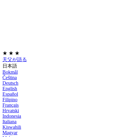
★
★
★
天父が語る
日本語
Bokmål
Čeština
Deutsch
English
Español
Filipino
Français
Hrvatski
Indonesia
Italiana
Kiswahili
Magyar