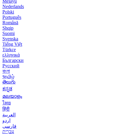
Melayu
Nederlands
Polski
Português
Română
Shqip
Suomi
Svenska
Tiếng Việt
Türkçe
ελληνικά
Български
Русский
বাংলা
বதமிழ்
తెలుగు
ಕನ್ನಡ
മലയാളം
ไทย
हिंदी
العربية
اردو
فارسی
עִברִית