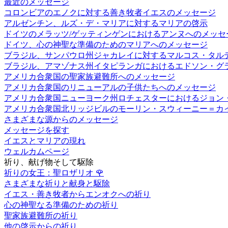
最近のメッセージ
コロンビアのエノクに対する善き牧者イエスのメッセージ
アルゼンチン、ルズ・デ・マリアに対するマリアの啓示
ドイツのメラッツ/ゲッティンゲンにおけるアンヌへのメッセ
ドイツ、心の神聖な準備のためのマリアへのメッセージ
ブラジル、サンパウロ州ジャカレイに対するマルコス・タル
ブラジル、アマゾナス州イタピランガにおけるエドソン・グ
アメリカ合衆国の聖家族避難所へのメッセージ
アメリカ合衆国のリニューアルの子供たちへのメッセージ
アメリカ合衆国ニューヨーク州ロチェスターにおけるジョン
アメリカ合衆国北リッジビルのモーリン・スウィーニー＝カ
さまざまな源からのメッセージ
メッセージを探す
イエスとマリアの現れ
ウェルカムページ
祈り、献げ物そして駆除
祈りの女王：聖ロザリオ
🌹
さまざまな祈りと献身と駆除
イエス・善き牧者からエンオクへの祈り
心の神聖なる準備のための祈り
聖家族避難所の祈り
他の啓示からの祈り