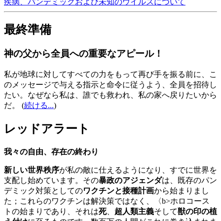
疾病、パンデミックおよび未知のウイルスについて
最終準備
神の父から全員への重要なアピール！
私が地球に対してすべての力をもって再び手を振る前に、こ
のメッセージで与える指示と命令に従うよう、全員を招待し
たい。なぜなら私は、誰でも救われ、私の家へ戻りたいから
だ。
(
続ける...
)
レッドアラート
我々の自由、存在の終わり
新しい世界秩序
が私の敵に仕えるようになり、すでに世界を
支配し始めています。その
暴政のアジェンダ
は、既存のパン
デミック対策としての
ワクチンと接種計画
から始まりまし
た；これらのワクチンは解決策ではなく、〈b>ホロコース
トの始まりであり、それは
死
、
超人類主義
そして
獣の印の植