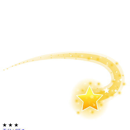
★
★
★