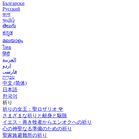
Български
Русский
বাংলা
বதமிழ்
తెలుగు
ಕನ್ನಡ
മലയാളം
ไทย
हिंदी
العربية
اردو
فارسی
עִברִית
中文 (简体)
日本語
한국어
祈り
祈りの女王：聖ロザリオ
🌹
さまざまな祈りと献身と駆除
イエス・善き牧者からエンオクへの祈り
心の神聖なる準備のための祈り
聖家族避難所の祈り