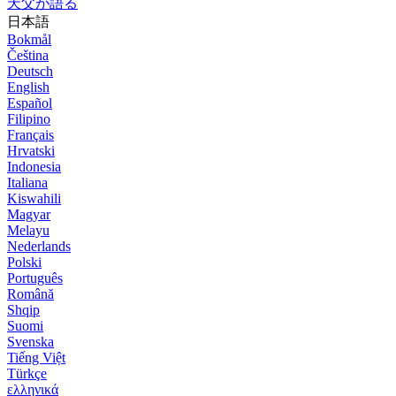
天父が語る
日本語
Bokmål
Čeština
Deutsch
English
Español
Filipino
Français
Hrvatski
Indonesia
Italiana
Kiswahili
Magyar
Melayu
Nederlands
Polski
Português
Română
Shqip
Suomi
Svenska
Tiếng Việt
Türkçe
ελληνικά