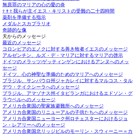
無原罪のマリアの心の愛の炎
†
†
†
我らが主イエス・キリストの受難の二十四時間
薬剤を準備する指示
メダルとスカプラリオ
奇跡的な像
天からのメッセージ
最近のメッセージ
コロンビアのエノクに対する善き牧者イエスのメッセージ
アルゼンチン、ルズ・デ・マリアに対するマリアの啓示
ドイツのメラッツ/ゲッティンゲンにおけるアンヌへのメッ
セージ
ドイツ、心の神聖な準備のためのマリアへのメッセージ
ブラジル、サンパウロ州ジャカレイに対するマルコス・タル
デウ・テイクシーラへのメッセージ
ブラジル、アマゾナス州イタピランガにおけるエドソン・グ
ラウベルへのメッセージ
アメリカ合衆国の聖家族避難所へのメッセージ
アメリカ合衆国のリニューアルの子供たちへのメッセージ
アメリカ合衆国ニューヨーク州ロチェスターにおけるジョ
ン・レアリーへのメッセージ
アメリカ合衆国北リッジビルのモーリン・スウィーニー＝カ