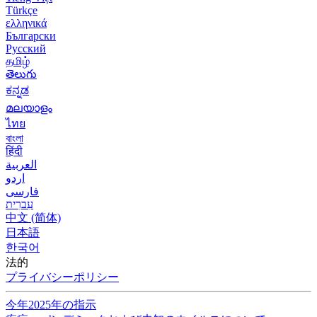
Türkçe
ελληνικά
Български
Русский
தமிழ்
తెలుగు
ಕನ್ನಡ
മലയാളം
ไทย
বাংলা
हिंदी
العربية
اردو
فارسی
עִברִית
中文 (简体)
日本語
한국어
法的
プライバシーポリシー
今年2025年の指示