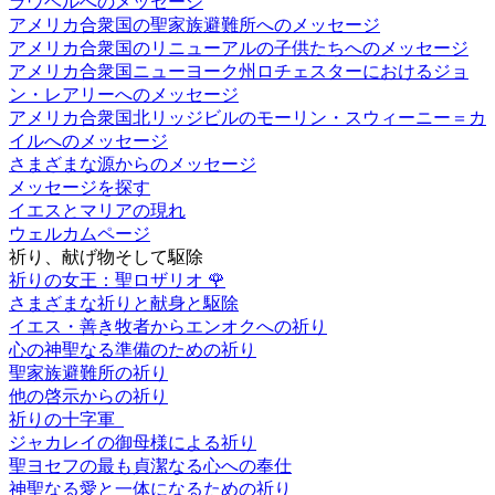
ラウベルへのメッセージ
アメリカ合衆国の聖家族避難所へのメッセージ
アメリカ合衆国のリニューアルの子供たちへのメッセージ
アメリカ合衆国ニューヨーク州ロチェスターにおけるジョ
ン・レアリーへのメッセージ
アメリカ合衆国北リッジビルのモーリン・スウィーニー＝カ
イルへのメッセージ
さまざまな源からのメッセージ
メッセージを探す
イエスとマリアの現れ
ウェルカムページ
祈り、献げ物そして駆除
祈りの女王：聖ロザリオ
🌹
さまざまな祈りと献身と駆除
イエス・善き牧者からエンオクへの祈り
心の神聖なる準備のための祈り
聖家族避難所の祈り
他の啓示からの祈り
祈りの十字軍
ジャカレイの御母様による祈り
聖ヨセフの最も貞潔なる心への奉仕
神聖なる愛と一体になるための祈り