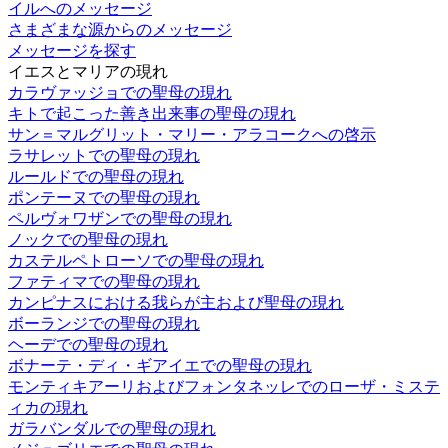
イルへのメッセージ
さまざまな源からのメッセージ
メッセージを探す
イエスとマリアの現れ
カラヴァッジョでの聖母の現れ
キトで起こった善き出来事の聖母の現れ
サン＝マルグリット・マリー・アラコークへの啓示
ラサレットでの聖母の現れ
ルールドでの聖母の現れ
ポンテーヌでの聖母の現れ
ペルヴォワザンでの聖母の現れ
ノックでの聖母の現れ
カステルペトローソでの聖母の現れ
ファティマでの聖母の現れ
カンピナスにおける我らが主および聖母の現れ
ボーランジでの聖母の現れ
ヘーデでの聖母の現れ
ボナーテ・ディ・ギアイエでの聖母の現れ
モンティキアーリおよびフォンタネッレでのローザ・ミステ
ィカの現れ
ガラバンダルでの聖母の現れ