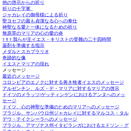
他の啓示からの祈り
祈りの十字軍
ジャカレイの御母様による祈り
聖ヨセフの最も貞潔なる心への奉仕
神聖なる愛と一体になるための祈り
無原罪のマリアの心の愛の炎
†
†
†
我らが主イエス・キリストの受難の二十四時間
薬剤を準備する指示
メダルとスカプラリオ
奇跡的な像
イエスとマリアの現れ
メッセージ
最近のメッセージ
コロンビアのエノクに対する善き牧者イエスのメッセージ
アルゼンチン、ルズ・デ・マリアに対するマリアの啓示
ドイツのメラッツ/ゲッティンゲンにおけるアンヌへのメッ
セージ
ドイツ、心の神聖な準備のためのマリアへのメッセージ
ブラジル、サンパウロ州ジャカレイに対するマルコス・タル
デウ・テイクシーラへのメッセージ
ブラジル、アマゾナス州イタピランガにおけるエドソン・グ