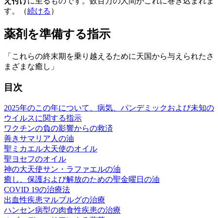
え付け
に至るものです。数百万の人間がこれに巻き込まれま
す。（
続ける
）
薬剤を準備する指示
「これらの終末期を乗り越えるために天国から与えられたさ
まざまな癒し」
目次
2025年のこの年について、病気、パンデミックおよび未知の
ウイルスに関する指示
ワクチンの負の影響からの救済
善きサマリア人の油
聖ミカエル大天使のオイル
聖ヨセフのオイル
神の大天使サン・ラファエルの油
癒し、保護および解放のための聖金曜日の油
COVID 19の治療法
出血性疾患マルブルグの治療
ハンセン病型の肉食性疾患の治療