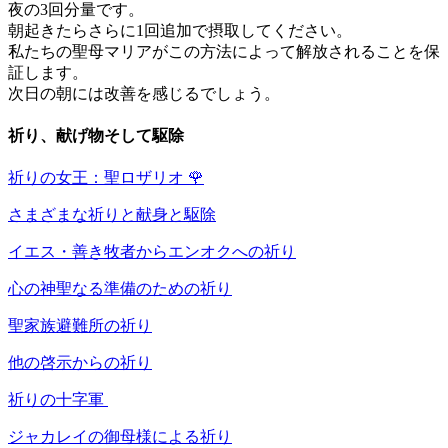
夜の3回分量です。
朝起きたらさらに1回追加で摂取してください。
私たちの聖母マリアがこの方法によって解放されることを保
証します。
次日の朝には改善を感じるでしょう。
祈り、献げ物そして駆除
祈りの女王：聖ロザリオ
🌹
さまざまな祈りと献身と駆除
イエス・善き牧者からエンオクへの祈り
心の神聖なる準備のための祈り
聖家族避難所の祈り
他の啓示からの祈り
祈りの十字軍
ジャカレイの御母様による祈り