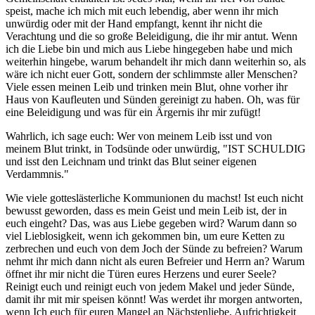
speist, mache ich mich mit euch lebendig, aber wenn ihr mich
unwürdig oder mit der Hand empfangt, kennt ihr nicht die
Verachtung und die so große Beleidigung, die ihr mir antut. Wenn
ich die Liebe bin und mich aus Liebe hingegeben habe und mich
weiterhin hingebe, warum behandelt ihr mich dann weiterhin so, als
wäre ich nicht euer Gott, sondern der schlimmste aller Menschen?
Viele essen meinen Leib und trinken mein Blut, ohne vorher ihr
Haus von Kaufleuten und Sünden gereinigt zu haben. Oh, was für
eine Beleidigung und was für ein Ärgernis ihr mir zufügt!
Wahrlich, ich sage euch: Wer von meinem Leib isst und von
meinem Blut trinkt, in Todsünde oder unwürdig, "IST SCHULDIG
und isst den Leichnam und trinkt das Blut seiner eigenen
Verdammnis."
Wie viele gotteslästerliche Kommunionen du machst! Ist euch nicht
bewusst geworden, dass es mein Geist und mein Leib ist, der in
euch eingeht? Das, was aus Liebe gegeben wird? Warum dann so
viel Lieblosigkeit, wenn ich gekommen bin, um eure Ketten zu
zerbrechen und euch von dem Joch der Sünde zu befreien? Warum
nehmt ihr mich dann nicht als euren Befreier und Herrn an? Warum
öffnet ihr mir nicht die Türen eures Herzens und eurer Seele?
Reinigt euch und reinigt euch von jedem Makel und jeder Sünde,
damit ihr mit mir speisen könnt! Was werdet ihr morgen antworten,
wenn Ich euch für euren Mangel an Nächstenliebe, Aufrichtigkeit