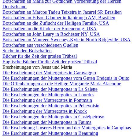
Botschaften an Maria zur Göttlichen Vorbereitung der Herzen,
Deutschland
Botschaften an Marcos Tadeu Teixeira in Jacareí SP, Brasilien
Botschaften an Edson Glauber in Itapiranga AM, Brasilien
Botschaften an die Zuflucht der Heiligen Familie, USA
Botschaften an die Kinder der Erneuerung, USA
Botschaften an John Leary in Rochester NY, USA
Botschaften an Maureen Sweeney-Kyle in North Ridgeville, USA
Botschaften aus verschiedenen Quellen
Suche in den Botschaften
Bücher für die Zeit der großen Trübsal
Englische Bücher für die Zeit der großen Trübsal
Erscheinungen von Jesus und Maria
Die Erscheinung der Muttergottes in Caravaggio
Die Erscheinungen der Muttergottes vom Guten Ereignis in Quito
Die Offenbarungen an die Heilige Margarete Maria Alacoque
Die Erscheinungen der Muttergottes in La Salette
Die Erscheinungen der Muttergottes in Lourdes
Die Erscheinung der Muttergottes in Pontmain
Die Erscheinungen der Muttergottes in Pellevoisin
Die Erscheinung der Muttergottes in Knock
Die Erscheinungen der Muttergottes in Castelpetroso
Die Erscheinungen der Muttergottes in Fatima
Die Erscheinung Unseres Herrn und der Muttergottes in Campinas
Die Erscheinungen der Muttergottes in Beauraing