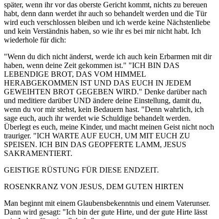
später, wenn ihr vor das oberste Gericht kommt, nichts zu bereuen
habt, denn dann werdet ihr auch so behandelt werden und die Tür
wird euch verschlossen bleiben und ich werde keine Nächstenliebe
und kein Verständnis haben, so wie ihr es bei mir nicht habt. Ich
wiederhole für dich:
"Wenn du dich nicht änderst, werde ich auch kein Erbarmen mit dir
haben, wenn deine Zeit gekommen ist." "ICH BIN DAS
LEBENDIGE BROT, DAS VOM HIMMEL
HERABGEKOMMEN IST UND DAS EUCH IN JEDEM
GEWEIHTEN BROT GEGEBEN WIRD." Denke darüber nach
und meditiere darüber UND ändere deine Einstellung, damit du,
wenn du vor mir stehst, kein Bedauern hast. "Denn wahrlich, ich
sage euch, auch ihr werdet wie Schuldige behandelt werden.
Überlegt es euch, meine Kinder, und macht meinen Geist nicht noch
trauriger. "ICH WARTE AUF EUCH, UM MIT EUCH ZU
SPEISEN. ICH BIN DAS GEOPFERTE LAMM, JESUS
SAKRAMENTIERT.
GEISTIGE RÜSTUNG FÜR DIESE ENDZEIT.
ROSENKRANZ VON JESUS, DEM GUTEN HIRTEN
Man beginnt mit einem Glaubensbekenntnis und einem Vaterunser.
Dann wird gesagt: "Ich bin der gute Hirte, und der gute Hirte lässt