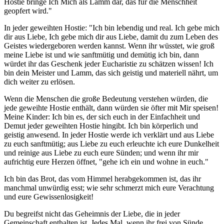
Hostie bringe Ich Mich als Lamm dar, das für die Menschheit
geopfert wird."
In jeder geweihten Hostie: "Ich bin lebendig und real. Ich gebe mich
dir aus Liebe, Ich gebe mich dir aus Liebe, damit du zum Leben des
Geistes wiedergeboren werden kannst. Wenn ihr wüsstet, wie groß
meine Liebe ist und wie sanftmütig und demütig ich bin, dann
würdet ihr das Geschenk jeder Eucharistie zu schätzen wissen! Ich
bin dein Meister und Lamm, das sich geistig und materiell nährt, um
dich weiter zu erlösen.
Wenn die Menschen die große Bedeutung verstehen würden, die
jede geweihte Hostie enthält, dann würden sie öfter mit Mir speisen!
Meine Kinder: Ich bin es, der sich euch in der Einfachheit und
Demut jeder geweihten Hostie hingibt. Ich bin körperlich und
geistig anwesend. In jeder Hostie werde ich verklärt und aus Liebe
zu euch sanftmütig; aus Liebe zu euch erleuchte ich eure Dunkelheit
und reinige aus Liebe zu euch eure Sünden; und wenn ihr mir
aufrichtig eure Herzen öffnet, "gehe ich ein und wohne in euch."
Ich bin das Brot, das vom Himmel herabgekommen ist, das ihr
manchmal unwürdig esst; wie sehr schmerzt mich eure Verachtung
und eure Gewissenlosigkeit!
Du begreifst nicht das Geheimnis der Liebe, die in jeder
Gemeinschaft enthalten ist. Jedes Mal, wenn ihr frei von Sünde