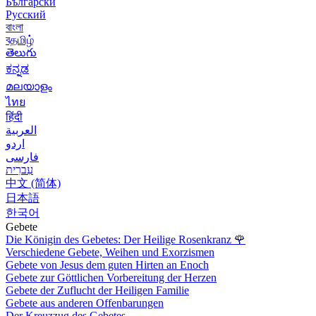
Български
Русский
বাংলা
বதமிழ்
తెలుగు
ಕನ್ನಡ
മലയാളം
ไทย
हिंदी
العربية
اردو
فارسی
עִברִית
中文 (简体)
日本語
한국어
Gebete
Die Königin des Gebetes: Der Heilige Rosenkranz
🌹
Verschiedene Gebete, Weihen und Exorzismen
Gebete von Jesus dem guten Hirten an Enoch
Gebete zur Göttlichen Vorbereitung der Herzen
Gebete der Zuflucht der Heiligen Familie
Gebete aus anderen Offenbarungen
Der Kreuzzug des Gebetes