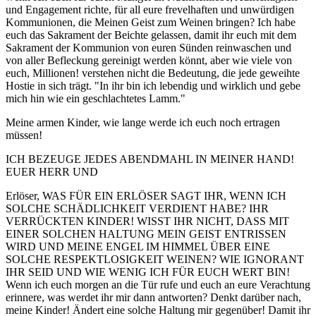
und Engagement richte, für all eure frevelhaften und unwürdigen
Kommunionen, die Meinen Geist zum Weinen bringen? Ich habe
euch das Sakrament der Beichte gelassen, damit ihr euch mit dem
Sakrament der Kommunion von euren Sünden reinwaschen und
von aller Befleckung gereinigt werden könnt, aber wie viele von
euch, Millionen! verstehen nicht die Bedeutung, die jede geweihte
Hostie in sich trägt. "In ihr bin ich lebendig und wirklich und gebe
mich hin wie ein geschlachtetes Lamm."
Meine armen Kinder, wie lange werde ich euch noch ertragen
müssen!
ICH BEZEUGE JEDES ABENDMAHL IN MEINER HAND!
EUER HERR UND
Erlöser, WAS FÜR EIN ERLÖSER SAGT IHR, WENN ICH
SOLCHE SCHÄDLICHKEIT VERDIENT HABE? IHR
VERRÜCKTEN KINDER! WISST IHR NICHT, DASS MIT
EINER SOLCHEN HALTUNG MEIN GEIST ENTRISSEN
WIRD UND MEINE ENGEL IM HIMMEL ÜBER EINE
SOLCHE RESPEKTLOSIGKEIT WEINEN? WIE IGNORANT
IHR SEID UND WIE WENIG ICH FÜR EUCH WERT BIN!
Wenn ich euch morgen an die Tür rufe und euch an eure Verachtung
erinnere, was werdet ihr mir dann antworten? Denkt darüber nach,
meine Kinder! Ändert eine solche Haltung mir gegenüber! Damit ihr