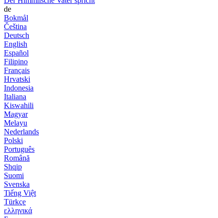
Der Himmlische Vater spricht
de
Bokmål
Čeština
Deutsch
English
Español
Filipino
Français
Hrvatski
Indonesia
Italiana
Kiswahili
Magyar
Melayu
Nederlands
Polski
Português
Română
Shqip
Suomi
Svenska
Tiếng Việt
Türkçe
ελληνικά