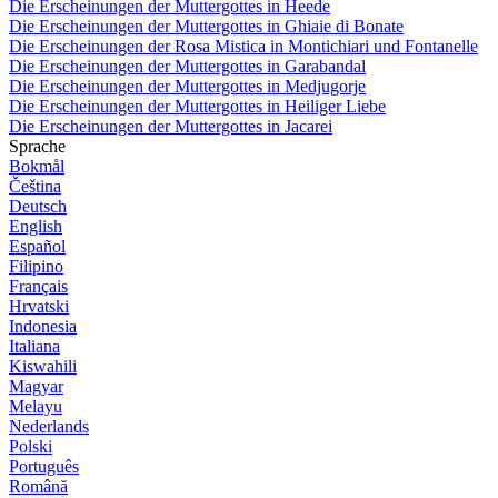
Die Erscheinungen der Muttergottes in Heede
Die Erscheinungen der Muttergottes in Ghiaie di Bonate
Die Erscheinungen der Rosa Mistica in Montichiari und Fontanelle
Die Erscheinungen der Muttergottes in Garabandal
Die Erscheinungen der Muttergottes in Medjugorje
Die Erscheinungen der Muttergottes in Heiliger Liebe
Die Erscheinungen der Muttergottes in Jacarei
Sprache
Bokmål
Čeština
Deutsch
English
Español
Filipino
Français
Hrvatski
Indonesia
Italiana
Kiswahili
Magyar
Melayu
Nederlands
Polski
Português
Română