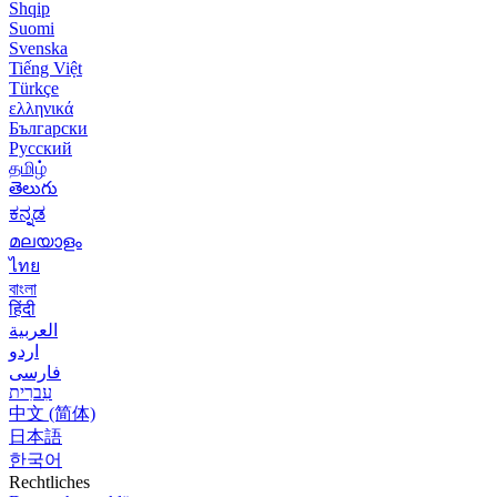
Shqip
Suomi
Svenska
Tiếng Việt
Türkçe
ελληνικά
Български
Русский
தமிழ்
తెలుగు
ಕನ್ನಡ
മലയാളം
ไทย
বাংলা
हिंदी
العربية
اردو
فارسی
עִברִית
中文 (简体)
日本語
한국어
Rechtliches