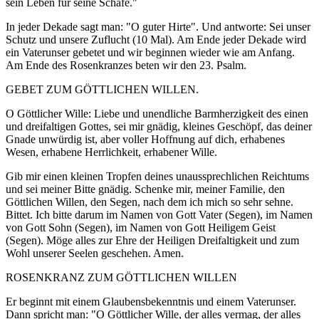
sein Leben für seine Schafe."
In jeder Dekade sagt man: "O guter Hirte". Und antworte: Sei unser
Schutz und unsere Zuflucht (10 Mal). Am Ende jeder Dekade wird
ein Vaterunser gebetet und wir beginnen wieder wie am Anfang.
Am Ende des Rosenkranzes beten wir den 23. Psalm.
GEBET ZUM GÖTTLICHEN WILLEN.
O Göttlicher Wille: Liebe und unendliche Barmherzigkeit des einen
und dreifaltigen Gottes, sei mir gnädig, kleines Geschöpf, das deiner
Gnade unwürdig ist, aber voller Hoffnung auf dich, erhabenes
Wesen, erhabene Herrlichkeit, erhabener Wille.
Gib mir einen kleinen Tropfen deines unaussprechlichen Reichtums
und sei meiner Bitte gnädig. Schenke mir, meiner Familie, den
Göttlichen Willen, den Segen, nach dem ich mich so sehr sehne.
Bittet. Ich bitte darum im Namen von Gott Vater (Segen), im Namen
von Gott Sohn (Segen), im Namen von Gott Heiligem Geist
(Segen). Möge alles zur Ehre der Heiligen Dreifaltigkeit und zum
Wohl unserer Seelen geschehen. Amen.
ROSENKRANZ ZUM GÖTTLICHEN WILLEN
Er beginnt mit einem Glaubensbekenntnis und einem Vaterunser.
Dann spricht man: "O Göttlicher Wille, der alles vermag, der alles