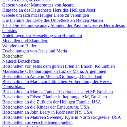
Gebete von der Muttergottes von Jacarei
Hingabe an das Keuscheste Herz des Heiligen Josef
Gebete um sich mit Heiliger Liebe zu vereinigen
Die Flamme der Liebe des Unbefleckten Herzen Marien
†
†
†
Die Vierundzwanzig Stunden der Passion Unseres Herrn Jesus
Christus
Anleitungen zur Herstellung von Heilmitteln
Medaillen und Skapuliere
Wunderbare Bilder
Erscheinungen von Jesus und Maria
Botschaften
Neueste Botschaften
Botschaften von Jesus dem guten Hirten an Enoch, Kolumbien
Marianische Offenbarungen an Luz de Maria, Argentinien
Botschaften an Anne in Mellatz/Göttingen, Deutschland
Botschaften an Maria zur Göttlichen Vorbereitung der Herzen,
Deutschland
Botschaften an Marcos Tadeu Teixeira in Jacareí SP, Brasilien
Botschaften an Edson Glauber in Itapiranga AM, Brasilien
Botschaften an die Zuflucht der Heiligen Familie, USA
Botschaften an die Kinder der Erneuerung, USA
Botschaften an John Leary in Rochester NY, USA
Botschaften an Maureen Sweeney-Kyle in North Ridgeville, USA
Botschaften aus verschiedenen Quellen