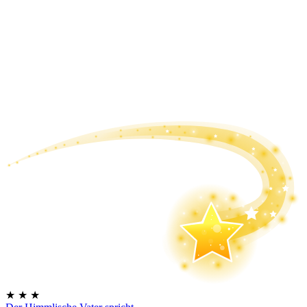
★
★
★