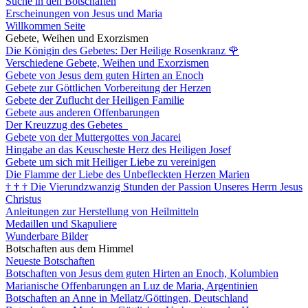
Suche in den Botschaften
Erscheinungen von Jesus und Maria
Willkommen Seite
Gebete, Weihen und Exorzismen
Die Königin des Gebetes: Der Heilige Rosenkranz
🌹
Verschiedene Gebete, Weihen und Exorzismen
Gebete von Jesus dem guten Hirten an Enoch
Gebete zur Göttlichen Vorbereitung der Herzen
Gebete der Zuflucht der Heiligen Familie
Gebete aus anderen Offenbarungen
Der Kreuzzug des Gebetes
Gebete von der Muttergottes von Jacarei
Hingabe an das Keuscheste Herz des Heiligen Josef
Gebete um sich mit Heiliger Liebe zu vereinigen
Die Flamme der Liebe des Unbefleckten Herzen Marien
†
†
†
Die Vierundzwanzig Stunden der Passion Unseres Herrn Jesus
Christus
Anleitungen zur Herstellung von Heilmitteln
Medaillen und Skapuliere
Wunderbare Bilder
Botschaften aus dem Himmel
Neueste Botschaften
Botschaften von Jesus dem guten Hirten an Enoch, Kolumbien
Marianische Offenbarungen an Luz de Maria, Argentinien
Botschaften an Anne in Mellatz/Göttingen, Deutschland