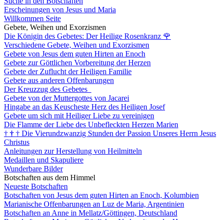
Suche in den Botschaften
Erscheinungen von Jesus und Maria
Willkommen Seite
Gebete, Weihen und Exorzismen
Die Königin des Gebetes: Der Heilige Rosenkranz
🌹
Verschiedene Gebete, Weihen und Exorzismen
Gebete von Jesus dem guten Hirten an Enoch
Gebete zur Göttlichen Vorbereitung der Herzen
Gebete der Zuflucht der Heiligen Familie
Gebete aus anderen Offenbarungen
Der Kreuzzug des Gebetes
Gebete von der Muttergottes von Jacarei
Hingabe an das Keuscheste Herz des Heiligen Josef
Gebete um sich mit Heiliger Liebe zu vereinigen
Die Flamme der Liebe des Unbefleckten Herzen Marien
†
†
†
Die Vierundzwanzig Stunden der Passion Unseres Herrn Jesus
Christus
Anleitungen zur Herstellung von Heilmitteln
Medaillen und Skapuliere
Wunderbare Bilder
Botschaften aus dem Himmel
Neueste Botschaften
Botschaften von Jesus dem guten Hirten an Enoch, Kolumbien
Marianische Offenbarungen an Luz de Maria, Argentinien
Botschaften an Anne in Mellatz/Göttingen, Deutschland