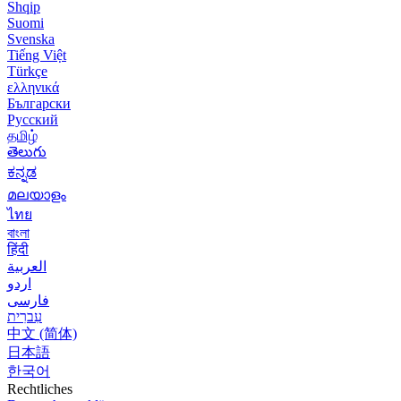
Shqip
Suomi
Svenska
Tiếng Việt
Türkçe
ελληνικά
Български
Русский
தமிழ்
తెలుగు
ಕನ್ನಡ
മലയാളം
ไทย
বাংলা
हिंदी
العربية
اردو
فارسی
עִברִית
中文 (简体)
日本語
한국어
Rechtliches