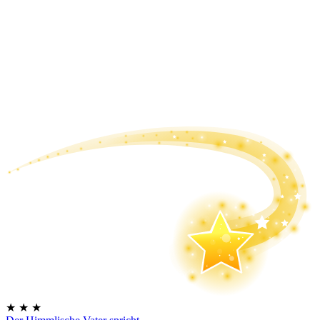
★
★
★