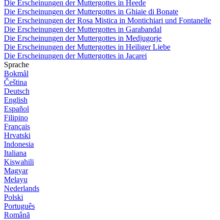
Die Erscheinungen der Muttergottes in Heede
Die Erscheinungen der Muttergottes in Ghiaie di Bonate
Die Erscheinungen der Rosa Mistica in Montichiari und Fontanelle
Die Erscheinungen der Muttergottes in Garabandal
Die Erscheinungen der Muttergottes in Medjugorje
Die Erscheinungen der Muttergottes in Heiliger Liebe
Die Erscheinungen der Muttergottes in Jacarei
Sprache
Bokmål
Čeština
Deutsch
English
Español
Filipino
Français
Hrvatski
Indonesia
Italiana
Kiswahili
Magyar
Melayu
Nederlands
Polski
Português
Română