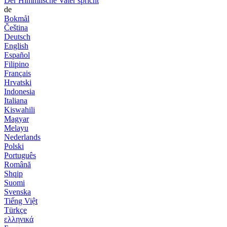
Der Himmlische Vater spricht
de
Bokmål
Čeština
Deutsch
English
Español
Filipino
Français
Hrvatski
Indonesia
Italiana
Kiswahili
Magyar
Melayu
Nederlands
Polski
Português
Română
Shqip
Suomi
Svenska
Tiếng Việt
Türkçe
ελληνικά