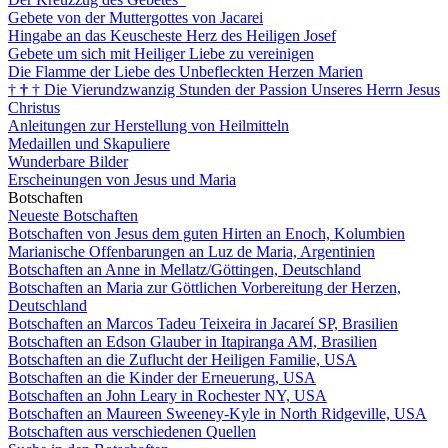
Gebete von der Muttergottes von Jacarei
Hingabe an das Keuscheste Herz des Heiligen Josef
Gebete um sich mit Heiliger Liebe zu vereinigen
Die Flamme der Liebe des Unbefleckten Herzen Marien
†
†
†
Die Vierundzwanzig Stunden der Passion Unseres Herrn Jesus
Christus
Anleitungen zur Herstellung von Heilmitteln
Medaillen und Skapuliere
Wunderbare Bilder
Erscheinungen von Jesus und Maria
Botschaften
Neueste Botschaften
Botschaften von Jesus dem guten Hirten an Enoch, Kolumbien
Marianische Offenbarungen an Luz de Maria, Argentinien
Botschaften an Anne in Mellatz/Göttingen, Deutschland
Botschaften an Maria zur Göttlichen Vorbereitung der Herzen,
Deutschland
Botschaften an Marcos Tadeu Teixeira in Jacareí SP, Brasilien
Botschaften an Edson Glauber in Itapiranga AM, Brasilien
Botschaften an die Zuflucht der Heiligen Familie, USA
Botschaften an die Kinder der Erneuerung, USA
Botschaften an John Leary in Rochester NY, USA
Botschaften an Maureen Sweeney-Kyle in North Ridgeville, USA
Botschaften aus verschiedenen Quellen