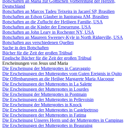
Botschaften an Maria zur Göttlichen Vorbereitung der Herzen,
Deutschland
Botschaften an Marcos Tadeu Teixeira in Jacareí SP, Brasilien
Botschaften an Edson Glauber in Itapiranga AM, Brasilien
Botschaften an die Zuflucht der Heiligen Familie, USA
Botschaften an die Kinder der Erneuerung, USA
Botschaften an John Leary in Rochester NY, USA
Botschaften an Maureen Sweeney-Kyle in North Ridgeville, USA
Botschaften aus verschiedenen Quellen
Suche in den Botschaften
Bücher für die Zeit der großen Trübsal
Englische Bücher für die Zeit der großen Trübsal
Erscheinungen von Jesus und Maria
Die Erscheinung der Muttergottes in Caravaggio
Die Erscheinungen der Muttergottes vom Guten Ereignis in Quito
Die Offenbarungen an die Heilige Margarete Maria Alacoque
Die Erscheinungen der Muttergottes in La Salette
Die Erscheinungen der Muttergottes in Lourdes
Die Erscheinung der Muttergottes in Pontmain
Die Erscheinungen der Muttergottes in Pellevoisin
Die Erscheinung der Muttergottes in Knock
Die Erscheinungen der Muttergottes in Castelpetroso
Die Erscheinungen der Muttergottes in Fatima
Die Erscheinung Unseres Herrn und der Muttergottes in Campinas
Die Erscheinungen der Muttergottes in Beauraing