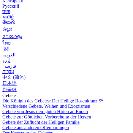
Български
Русский
বাংলা
বதமிழ்
తెలుగు
ಕನ್ನಡ
മലയാളം
ไทย
हिंदी
العربية
اردو
فارسی
עִברִית
中文 (简体)
日本語
한국어
Gebete
Die Königin des Gebetes: Der Heilige Rosenkranz
🌹
Verschiedene Gebete, Weihen und Exorzismen
Gebete von Jesus dem guten Hirten an Enoch
Gebete zur Göttlichen Vorbereitung der Herzen
Gebete der Zuflucht der Heiligen Familie
Gebete aus anderen Offenbarungen
Der Kreuzzug des Gebetes