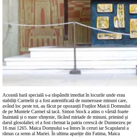
Această hară specială s-a răspândit imediat în locurile unde erau
stabiliți Carmelii și a fost autentificată de numeroase minuni care,
având loc peste tot, au făcut pe opozanții Fraților Maicii Domnului
de pe Muntele Carmel să tacă. Simon Stock a atins o vârstă foarte
înaintată și o mare sfințenie, făcând miriade de minuni, primind și
darul glosolaliei; el a fost chemat la patria cerescă de Dumnezeu pe
16 mai 1265. Maica Domnului s-a întors în ceruri iar Scapularul a
rămas ca semn al Mariei. În ultima apariție din Fatima, Maica