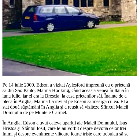
Pe 14 iulie 2000, Edson a vizitat Aylesford împreună cu o prietenă
sa din São Paulo, Marina Hodking, când aceasta venea în Italia în
luna iulie, iar el era la Brescia, la casa prietenilor săi. Înainte de a
pleca în Anglia, Marina l-a invitat pe Edson să meargă cu ea. El a
stat două săptămâni în Anglia și a reușit să viziteze Sfinxul Maicii
Domnului de pe Muntele Carmel.
În Anglia, Edson a avut câteva apariții ale Maicii Domnului, Isus
Hristos și Sfântul Iosif, care le-au vorbit despre devotia celor trei
Inimi și despre evenimente viitoare foarte triste care trebuiau să se