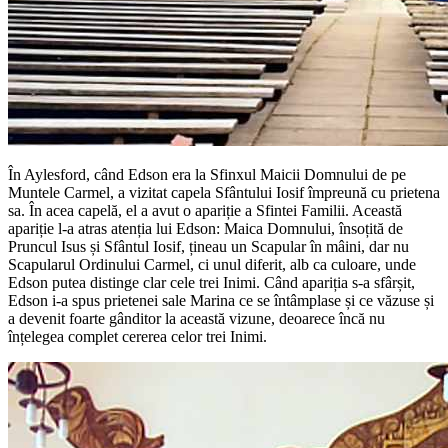
În Aylesford, când Edson era la Sfinxul Maicii Domnului de pe
Muntele Carmel, a vizitat capela Sfântului Iosif împreună cu prietena
sa. În acea capelă, el a avut o apariție a Sfintei Familii. Această
apariție l-a atras atenția lui Edson: Maica Domnului, însoțită de
Pruncul Isus și Sfântul Iosif, țineau un Scapular în mâini, dar nu
Scapularul Ordinului Carmel, ci unul diferit, alb ca culoare, unde
Edson putea distinge clar cele trei Inimi. Când apariția s-a sfârșit,
Edson i-a spus prietenei sale Marina ce se întâmplase și ce văzuse și
a devenit foarte gânditor la această vizune, deoarece încă nu
înțelegea complet cererea celor trei Inimi.