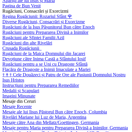
Apariții ale lui Iisus și Maria
Pagina de Bun Venit
Rugăciuni, Consacrări și Exorcizmi
Regina Rugăciunii: Rozariul Sfânt
🌹
Diverse Rugăciuni, Consacrări și Exorcizme
Rugăciuni de la Isus Pășunitorul Bun către Enoch
Rugăciuni pentru Prepararea Divină a Inimilor
Rugăciuni ale Sfintei Familii Azil
Rugăciuni din alte Rivelări
Crusada Rugăciunii
Rugăciuni de la Maica Domnului din Jacarei
Devoțiune către Inima Castă a Sfântului Iosif
Rugăciuni pentru a se Uni cu Dragoste Sfântă
Flacăra de Dragoste a Inimii Imaculate a Mariei
†
†
†
Cele Douăzeci și Patru de Ore ale Pasiunii Domnului Nostru
Isus Hristos
Instrucțiuni pentru Prepararea Remediilor
Medalii și Scapulari
Imagini Minunate
Mesaje din Ceruri
Mesaje Recente
Mesaje ale lui Iisus Păstorul Bun către Enoch, Columbia
Rivelări Mariane lui Luz de Maria, Argentina
Mesaje către Ana din Mellatz/Goettingen, Germania
Mesaje pentru Maria pentru Prepararea Divină a Inimilor, Germania