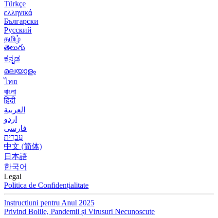
Türkçe
ελληνικά
Български
Русский
தமிழ்
తెలుగు
ಕನ್ನಡ
മലയാളം
ไทย
বাংলা
हिंदी
العربية
اردو
فارسی
עִברִית
中文 (简体)
日本語
한국어
Legal
Politica de Confidențialitate
Instrucțiuni pentru Anul 2025
Privind Bolile, Pandemii și Virusuri Necunoscute