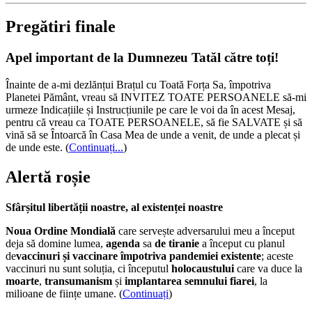
Pregătiri finale
Apel important de la Dumnezeu Tatăl către toți!
Înainte de a-mi dezlănțui Brațul cu Toată Forța Sa, împotriva
Planetei Pământ, vreau să INVITEZ TOATE PERSOANELE să-mi
urmeze Indicațiile și Instrucțiunile pe care le voi da în acest Mesaj,
pentru că vreau ca TOATE PERSOANELE, să fie SALVATE și să
vină să se Întoarcă în Casa Mea de unde a venit, de unde a plecat și
de unde este.
(
Continuați...
)
Alertă roșie
Sfârșitul libertății noastre, al existenței noastre
Noua Ordine Mondială
care servește adversarului meu a început
deja să domine lumea,
agenda
sa
de tiranie
a început cu planul
de
vaccinuri și vaccinare împotriva pandemiei existente
; aceste
vaccinuri nu sunt soluția, ci începutul
holocaustului
care va duce la
moarte
,
transumanism
și
implantarea semnului fiarei
, la
milioane de ființe umane. (
Continuați
)