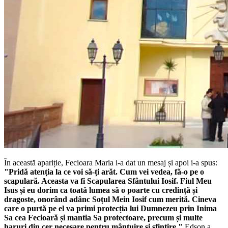
În această apariție, Fecioara Maria i-a dat un mesaj și apoi i-a spus:
"Pridă atenția la ce voi să-ți arăt. Cum vei vedea, fă-o pe o
scapulară. Aceasta va fi Scapularea Sfântului Iosif. Fiul Meu
Isus și eu dorim ca toată lumea să o poarte cu credință și
dragoste, onorând adânc Soțul Mein Iosif cum merită. Cineva
care o purtă pe el va primi protecția lui Dumnezeu prin Inima
Sa cea Fecioară și mantia Sa protectoare, precum și multe
haruri din cer necesare pentru mântuire și sfințire."
Edson a