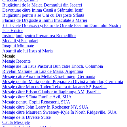
Rugăciuni de la Maica Domnului din Jacarei
Devoțiune către Inima Castă a Sfântului Iosif
Rugăciuni pentru a se Uni cu Dragoste Sfântă
Flacăra de Dragoste a Inimii Imaculate a Mariei
†
†
†
Cele Douăzeci și Patru de Ore ale Pasiunii Domnului Nostru
Isus Hristos
Instrucțiuni pentru Prepararea Remediilor
Medalii și Scapulari
Imagini Minunate
Apariții ale lui Iisus și Maria
Mesaje
Mesaje Recente
Mesaje ale lui Iisus Păstorul Bun către Enoch, Columbia
Rivelări Mariane lui Luz de Maria, Argentina
Mesaje către Ana din Mellatz/Goettingen, Germania
Mesaje pentru Maria pentru Prepararea Divină a Inimilor, Germania
Mesaje către Marcos Tadeu Teixeira în Jacareí SP, Brazilia
Mesaje către Edson Glauber în Itapiranga AM, Brazilia
Mesaje către Sfânta Familie Azil, SUA
Mesaje pentru Copiii Renașterii, SUA
Mesaje către John Leary în Rochester NY, SUA
Mesaje către Maureen Sweeney-Kyle în North Ridgeville, SUA
Mesaje de la Diverse Surse
Caută Mesajele