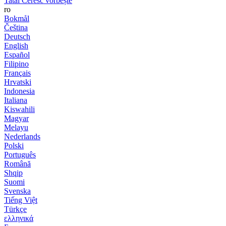
Tatăl Ceresc vorbește
ro
Bokmål
Čeština
Deutsch
English
Español
Filipino
Français
Hrvatski
Indonesia
Italiana
Kiswahili
Magyar
Melayu
Nederlands
Polski
Português
Română
Shqip
Suomi
Svenska
Tiếng Việt
Türkçe
ελληνικά