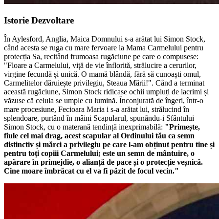
Istorie Dezvoltare
În Aylesford, Anglia, Maica Domnului s-a arătat lui Simon Stock,
când acesta se ruga cu mare fervoare la Mama Carmelului pentru
protecția Sa, recitând frumoasa rugăciune pe care o compusese:
"Floare a Carmelului, viță de vie înflorită, strălucire a cerurilor,
virgine fecundă și unică. O mamă blândă, fără să cunoaști omul,
Carmelitelor dăruiește privilegiu, Steaua Mării!".
Când a terminat
această rugăciune, Simon Stock ridicase ochii umpluți de lacrimi și
văzuse că celula se umple cu lumină. Înconjurată de îngeri, într-o
mare procesiune, Fecioara Maria i s-a arătat lui, strălucind în
splendoare, purtând în mâini Scapularul, spunându-i Sfântului
Simon Stock, cu o materană tendință inexprimabilă:
"Primește,
fiule cel mai drag, acest scapular al Ordinului tău ca semn
distinctiv și mărci a privilegiu pe care l-am obținut pentru tine și
pentru toți copiii Carmelului; este un semn de mântuire, o
apărare în primejdie, o alianță de pace și o protecție veșnică.
Cine moare îmbrăcat cu el va fi păzit de focul vecin."