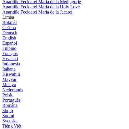
Aparitiile Fecioarei Maria de la Medjugorje
Aparitiile Fecioarei Maria de la Holy Love
Aparitiile Fecioarei Maria de la Jacarei
Limba
Bokmål
Čeština
Deutsch
English
Español
Filipino
Français
Hrvatski
Indonesia
Italiana
Kiswahili
Magyar
Melayu
Nederlands
Polski
Português
Română
Shqip
Suomi
Svenska
Tiếng Việt