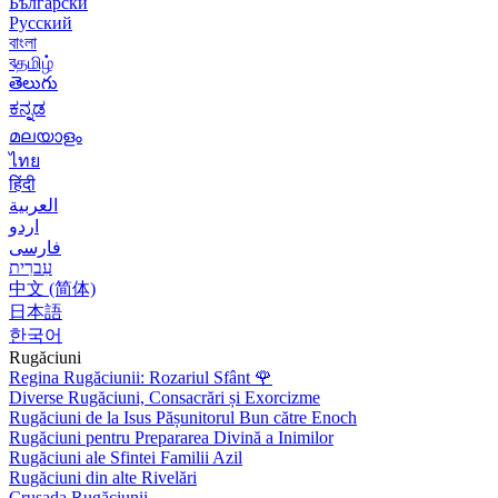
Български
Русский
বাংলা
বதமிழ்
తెలుగు
ಕನ್ನಡ
മലയാളം
ไทย
हिंदी
العربية
اردو
فارسی
עִברִית
中文 (简体)
日本語
한국어
Rugăciuni
Regina Rugăciunii: Rozariul Sfânt
🌹
Diverse Rugăciuni, Consacrări și Exorcizme
Rugăciuni de la Isus Pășunitorul Bun către Enoch
Rugăciuni pentru Prepararea Divină a Inimilor
Rugăciuni ale Sfintei Familii Azil
Rugăciuni din alte Rivelări
Crusada Rugăciunii