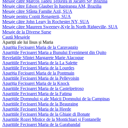
Mesaje către Marcos Tadeu Teixeira în Jacareí SP, Brazilia
Mesaje către Edson Glauber în Itapiranga AM, Brazilia
Mesaje către Sfânta Familie Azil, SUA
Mesaje pentru Copiii Renașterii, SUA
Mesaje către John Leary în Rochester NY, SUA
Mesaje către Maureen Sweeney-Kyle în North Ridgeville, SUA
Mesaje de la Diverse Surse
Caută Mesajele
Apariții ale lui Iisus și Maria
Apariția Fecioarei Maria de la Caravaggio
Aparițiile Fecioarei Maria a Bunului Eveniment din Quito
Revelatiile Sfintei Margarete Marie Alacoque
Aparitiile Fecioarei Maria de la La Salette
Aparitiile Fecioarei Maria de la Lourdes
Apariția Fecioarei Maria de la Pontmain
Aparitiile Fecioarei Maria de la Pellevoisin
Apariția Fecioarei Maria de la Knock
Aparitiile Fecioarei Maria de la Castelpetroso
Aparitiile Fecioarei Maria de la Fatima
Aparițiile Domnului și ale Maicii Domnului de la Campinas
Aparitiile Fecioarei Maria de la Beauraing
Aparițiile Fecioarei Maria de la Heede
Aparitiile Fecioarei Maria de la Ghiaie di Bonate
Aparitiile Rozei Mistice de la Montichiari și Fontanelle
Aparitiile Fecioarei Maria de la Garabandal