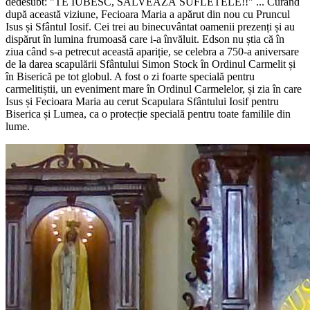
dedesubt:
"TE IUBESC, SALVEAZĂ SUFLETELE!!"
... Curând
după această viziune, Fecioara Maria a apărut din nou cu Pruncul
Isus și Sfântul Iosif. Cei trei au binecuvântat oamenii prezenți și au
dispărut în lumina frumoasă care i-a învăluit. Edson nu știa că în
ziua când s-a petrecut această apariție, se celebra a 750-a aniversare
de la darea scapulării Sfântului Simon Stock în Ordinul Carmelit și
în Biserică pe tot globul. A fost o zi foarte specială pentru
carmelitiștii, un eveniment mare în Ordinul Carmelelor, și zia în care
Isus și Fecioara Maria au cerut Scapulara Sfântului Iosif pentru
Biserica și Lumea, ca o protecție specială pentru toate familile din
lume.