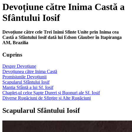
Devoțiune către Inima Castă a
Sfântului Iosif
Devoțiune către cele Trei Inimi Sfinte Unite prin Inima cea
Castă a Sfântului Iosif dată lui Edson Glauber în Itapiranga
AM, Brazilia
Cuprins
Despre Devoțiune
Devoțiunea către Inima Castă
Promisiunile Devoțiunii
Scapularul Sfântului Iosif
Mantia Sfântă a lui Sf. Iosif
Chaplet-ul celor Șapte Dureri și Buonuri ale Sf. Iosif
Diverse Rugăciuni de Sfințire și Alte Rugăciuni
Scapularul Sfântului Iosif