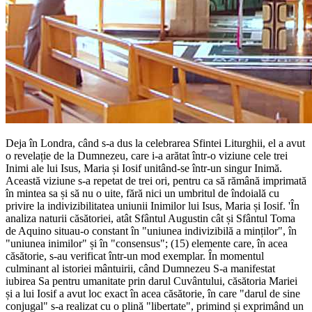
Deja în Londra, când s-a dus la celebrarea Sfintei Liturghii, el a avut
o revelație de la Dumnezeu, care i-a arătat într-o viziune cele trei
Inimi ale lui Isus, Maria și Iosif unitând-se într-un singur Inimă.
Această viziune s-a repetat de trei ori, pentru ca să rămână imprimată
în mintea sa și să nu o uite, fără nici un umbritul de îndoială cu
privire la indivizibilitatea uniunii Inimilor lui Isus, Maria și Iosif. 'În
analiza naturii căsătoriei, atât Sfântul Augustin cât și Sfântul Toma
de Aquino situau-o constant în "uniunea indivizibilă a minților", în
"uniunea inimilor" și în "consensus"; (15) elemente care, în acea
căsătorie, s-au verificat într-un mod exemplar. În momentul
culminant al istoriei mântuirii, când Dumnezeu S-a manifestat
iubirea Sa pentru umanitate prin darul Cuvântului, căsătoria Mariei
și a lui Iosif a avut loc exact în acea căsătorie, în care "darul de sine
conjugal" s-a realizat cu o plină "libertate", primind și exprimând un