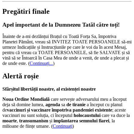
Pregătiri finale
Apel important de la Dumnezeu Tatăl către toți!
Înainte de a-mi dezlănțui Brațul cu Toată Forța Sa, împotriva
Planetei Pământ, vreau să INVITEZ TOATE PERSOANELE să-mi
urmeze Indicațiile și Instrucțiunile pe care le voi da în acest Mesaj,
pentru că vreau ca TOATE PERSOANELE, să fie SALVATE și să
vină să se Întoarcă în Casa Mea de unde a venit, de unde a plecat și
de unde este.
(
Continuați...
)
Alertă roșie
Sfârșitul libertății noastre, al existenței noastre
Noua Ordine Mondială
care servește adversarului meu a început
deja să domine lumea,
agenda
sa
de tiranie
a început cu planul
de
vaccinuri și vaccinare împotriva pandemiei existente
; aceste
vaccinuri nu sunt soluția, ci începutul
holocaustului
care va duce la
moarte
,
transumanism
și
implantarea semnului fiarei
, la
milioane de ființe umane. (
Continuați
)