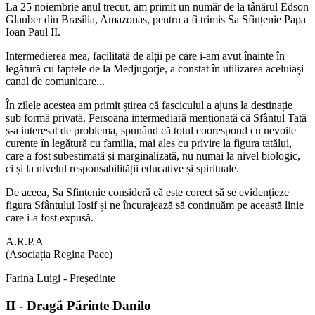
La 25 noiembrie anul trecut, am primit un număr de la tânărul Edson
Glauber din Brasilia, Amazonas, pentru a fi trimis Sa Sfințenie Papa
Ioan Paul II.
Intermedierea mea, facilitată de alții pe care i-am avut înainte în
legătură cu faptele de la Medjugorje, a constat în utilizarea aceluiași
canal de comunicare...
În zilele acestea am primit știrea că fasciculul a ajuns la destinație
sub formă privată. Persoana intermediară menționată că Sfântul Tată
s-a interesat de problema, spunând că totul coorespond cu nevoile
curente în legătură cu familia, mai ales cu privire la figura tatălui,
care a fost subestimată și marginalizată, nu numai la nivel biologic,
ci și la nivelul responsabilității educative și spirituale.
De aceea, Sa Sfințenie consideră că este corect să se evidențieze
figura Sfântului Iosif și ne încurajează să continuăm pe această linie
care i-a fost expusă.
A.R.P.A
(Asociația Regina Pace)
Farina Luigi - Președinte
II - Dragă Părinte Danilo