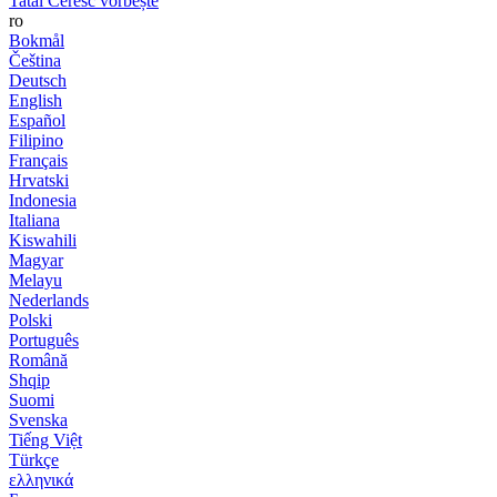
Tatăl Ceresc vorbește
ro
Bokmål
Čeština
Deutsch
English
Español
Filipino
Français
Hrvatski
Indonesia
Italiana
Kiswahili
Magyar
Melayu
Nederlands
Polski
Português
Română
Shqip
Suomi
Svenska
Tiếng Việt
Türkçe
ελληνικά