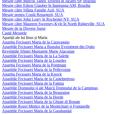
Mesaje către Marcos Tadeu Teixeira în Jacareí SP, Brazilia
Mesaje către Edson Glauber în Itapiranga AM, Brazilia
Mesaje către Sfânta Familie Azil, SUA
Mesaje pentru Copiii Renașterii, SUA
Mesaje către John Leary în Rochester NY, SUA
Mesaje către Maureen Sweeney-Kyle în North Ridgeville, SUA
Mesaje de la Diverse Surse
Caută Mesajele
Apariții ale lui Iisus și Maria
Apariția Fecioarei Maria de la Caravaggio
Aparițiile Fecioarei Maria a Bunului Eveniment din Quito
Revelatiile Sfintei Margarete Marie Alacoque
Aparitiile Fecioarei Maria de la La Salette
Aparitiile Fecioarei Maria de la Lourdes
Apariția Fecioarei Maria de la Pontmain
Aparitiile Fecioarei Maria de la Pellevoisin
Apariția Fecioarei Maria de la Knock
Aparitiile Fecioarei Maria de la Castelpetroso
Aparitiile Fecioarei Maria de la Fatima
Aparițiile Domnului și ale Maicii Domnului de la Campinas
Aparitiile Fecioarei Maria de la Beauraing
Aparițiile Fecioarei Maria de la Heede
Aparitiile Fecioarei Maria de la Ghiaie di Bonate
Aparitiile Rozei Mistice de la Montichiari și Fontanelle
Aparitiile Fecioarei Maria de la Garabandal