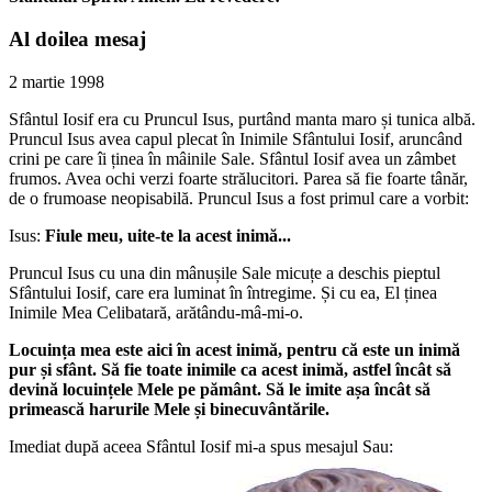
Al doilea mesaj
2 martie 1998
Sfântul Iosif era cu Pruncul Isus, purtând manta maro și tunica albă.
Pruncul Isus avea capul plecat în Inimile Sfântului Iosif, aruncând
crini pe care îi ținea în mâinile Sale. Sfântul Iosif avea un zâmbet
frumos. Avea ochi verzi foarte strălucitori. Parea să fie foarte tânăr,
de o frumoase neopisabilă. Pruncul Isus a fost primul care a vorbit:
Isus:
Fiule meu, uite-te la acest inimă...
Pruncul Isus cu una din mânușile Sale micuțe a deschis pieptul
Sfântului Iosif, care era luminat în întregime. Și cu ea, El ținea
Inimile Mea Celibatară, arătându-mâ-mi-o.
Locuința mea este aici în acest inimă, pentru că este un inimă
pur și sfânt. Să fie toate inimile ca acest inimă, astfel încât să
devină locuințele Mele pe pământ. Să le imite așa încât să
primească harurile Mele și binecuvântările.
Imediat după aceea Sfântul Iosif mi-a spus mesajul Sau: