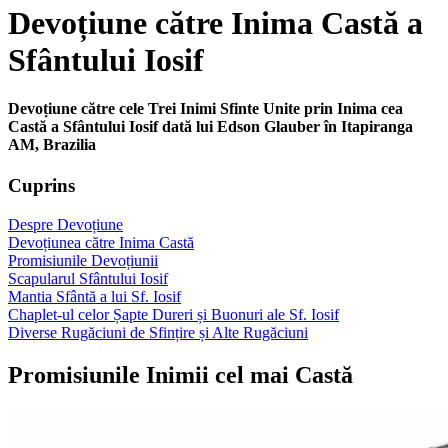
Devoțiune către Inima Castă a
Sfântului Iosif
Devoțiune către cele Trei Inimi Sfinte Unite prin Inima cea
Castă a Sfântului Iosif dată lui Edson Glauber în Itapiranga
AM, Brazilia
Cuprins
Despre Devoțiune
Devoțiunea către Inima Castă
Promisiunile Devoțiunii
Scapularul Sfântului Iosif
Mantia Sfântă a lui Sf. Iosif
Chaplet-ul celor Șapte Dureri și Buonuri ale Sf. Iosif
Diverse Rugăciuni de Sfințire și Alte Rugăciuni
Promisiunile Inimii cel mai Castă