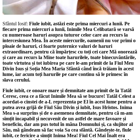
Sfântul Iosif:
Fiule iubit, astăzi este prima miercuri a lunii. Pe
fiecare prima miercuri a lunii, Inimile Mea Celibatară se varsă
cu numeroase haruri asupra tuturor celor care au recurs la
intercesiunea Mea. În aceste miercurile, oamenii nu vor primi o
ploaie de haruri, ci foarte puternice valuri de haruri
extraordinare, pentru că împărțesc cu toți cei care Mă onorează
și care au recurs la Mine toate harurilele, toate binecuvântările,
toate virtutea și tot iubirea pe care le-am primit de la Fiul Meu
Divin Isus și Soția Mea Maria Sfântă când încă trăiam în acest
lume, iar acum toți harurile pe care continu să le primesc în
slava cerului.
Fiule iubit, ce onoare mare și demnitate am primit de la Tatăl
Ceresc, ceea ce a făcut Inimile Mea să se bucure! Tatăl Celest a
acordat-o cinstei de a-L reprezenta pe El în acest lume pentru a
putea avea grijă de Fiul Său Divin și iubit, Isus Hristos. Inima
Mea s-a surprins și de o asemenea demnitate, pentru că m-am
simțit incapabil și necuvenit de un astfel de mare favoare și
beneficiu, dar am pus totul în mâna Domnului și, ca slujitor al
Său, mă gândeam să fac voia Sa cea sfântă. Gândește-te, fiule
iubit, ce fericire a simțit Inima Mea! Fiul Cel Mai Înalt era