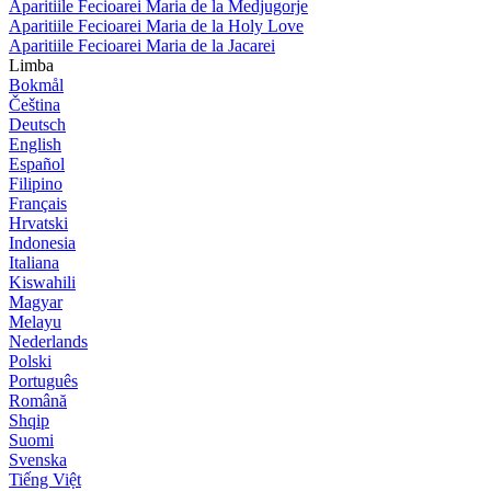
Aparitiile Fecioarei Maria de la Medjugorje
Aparitiile Fecioarei Maria de la Holy Love
Aparitiile Fecioarei Maria de la Jacarei
Limba
Bokmål
Čeština
Deutsch
English
Español
Filipino
Français
Hrvatski
Indonesia
Italiana
Kiswahili
Magyar
Melayu
Nederlands
Polski
Português
Română
Shqip
Suomi
Svenska
Tiếng Việt