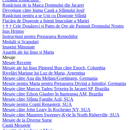
Rugăciuni de la Maica Domnului din Jacarei
Devoțiune către Inima Castă a Sfântului Iosif
Rugăciuni pentru a se Uni cu Dragoste Sfântă
Flacăra de Dragoste a Inimii Imaculate a Mariei
†
†
†
Cele Douăzeci și Patru de Ore ale Pasiunii Domnului Nostru
Isus Hristos
Instrucțiuni pentru Prepararea Remediilor
Medalii și Scapulari
Imagini Minunate
Apariții ale lui Iisus și Maria
Mesaje
Mesaje Recente
Mesaje ale lui Iisus Păstorul Bun către Enoch, Columbia
Rivelări Mariane lui Luz de Maria, Argentina
Mesaje către Ana din Mellatz/Goettingen, Germania
Mesaje pentru Maria pentru Prepararea Divină a Inimilor, Germania
Mesaje către Marcos Tadeu Teixeira în Jacareí SP, Brazilia
Mesaje către Edson Glauber în Itapiranga AM, Brazilia
Mesaje către Sfânta Familie Azil, SUA
Mesaje pentru Copiii Renașterii, SUA
Mesaje către John Leary în Rochester NY, SUA
Mesaje către Maureen Sweeney-Kyle în North Ridgeville, SUA
Mesaje de la Diverse Surse
Caută Mesajele