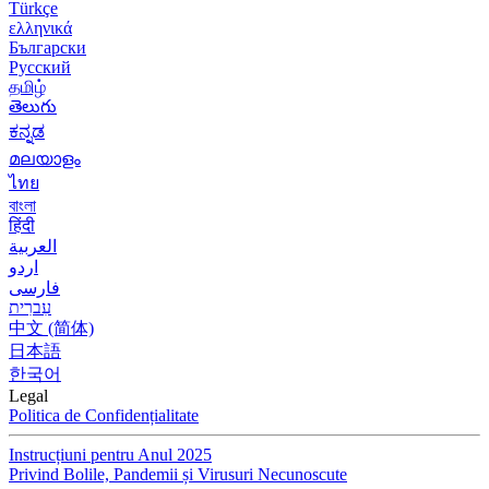
Türkçe
ελληνικά
Български
Русский
தமிழ்
తెలుగు
ಕನ್ನಡ
മലയാളം
ไทย
বাংলা
हिंदी
العربية
اردو
فارسی
עִברִית
中文 (简体)
日本語
한국어
Legal
Politica de Confidențialitate
Instrucțiuni pentru Anul 2025
Privind Bolile, Pandemii și Virusuri Necunoscute