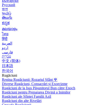
Български
Русский
বাংলা
বதமிழ்
తెలుగు
ಕನ್ನಡ
മലയാളം
ไทย
हिंदी
العربية
اردو
فارسی
עִברִית
中文 (简体)
日本語
한국어
Rugăciuni
Regina Rugăciunii: Rozariul Sfânt
🌹
Diverse Rugăciuni, Consacrări și Exorcizme
Rugăciuni de la Isus Pășunitorul Bun către Enoch
Rugăciuni pentru Prepararea Divină a Inimilor
Rugăciuni ale Sfintei Familii Azil
Rugăciuni din alte Rivelări
Crusada Rugăciunii