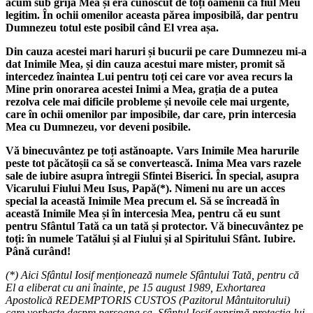
acum sub grija Mea și era cunoscut de toți oamenii ca fiul Meu
legitim. În ochii omenilor aceasta părea imposibilă, dar pentru
Dumnezeu totul este posibil când El vrea așa.
Din cauza acestei mari haruri și bucurii pe care Dumnezeu mi-a
dat Inimile Mea, și din cauza acestui mare mister, promit să
intercedez înaintea Lui pentru toți cei care vor avea recurs la
Mine prin onorarea acestei Inimi a Mea, grația de a putea
rezolva cele mai dificile probleme și nevoile cele mai urgente,
care în ochii omenilor par imposibile, dar care, prin intercesia
Mea cu Dumnezeu, vor deveni posibile.
Vă binecuvântez pe toți astănoapte. Vars Inimile Mea harurile
peste tot păcătoșii ca să se convertească. Inima Mea vars razele
sale de iubire asupra întregii Sfintei Biserici. În special, asupra
Vicarului Fiului Meu Isus, Papă(*). Nimeni nu are un acces
special la această Inimile Mea precum el. Să se încreadă în
această Inimile Mea și în intercesia Mea, pentru că eu sunt
pentru Sfântul Tată ca un tată și protector. Vă binecuvântez pe
toți: în numele Tatălui și al Fiului și al Spiritului Sfânt. Iubire.
Până curând!
(*) Aici Sfântul Iosif menționează numele Sfântului Tată, pentru că
El a eliberat cu ani înainte, pe 15 august 1989, Exhortarea
Apostolică REDEMPTORIS CUSTOS (Pazitorul Mântuitorului)
care vorbește despre persoana sa. Sfântul Iosif exprimă protecția lui