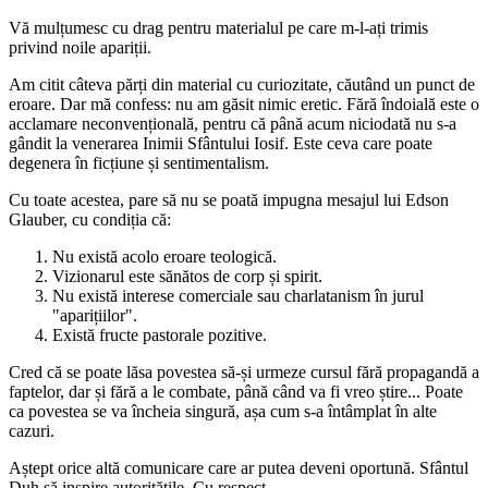
Vă mulțumesc cu drag pentru materialul pe care m-l-ați trimis
privind noile apariții.
Am citit câteva părți din material cu curiozitate, căutând un punct de
eroare. Dar mă confess: nu am găsit nimic eretic. Fără îndoială este o
acclamare neconvențională, pentru că până acum niciodată nu s-a
gândit la venerarea Inimii Sfântului Iosif. Este ceva care poate
degenera în ficțiune și sentimentalism.
Cu toate acestea, pare să nu se poată impugna mesajul lui Edson
Glauber, cu condiția că:
Nu există acolo eroare teologică.
Vizionarul este sănătos de corp și spirit.
Nu există interese comerciale sau charlatanism în jurul
"aparițiilor".
Există fructe pastorale pozitive.
Cred că se poate lăsa povestea să-și urmeze cursul fără propagandă a
faptelor, dar și fără a le combate, până când va fi vreo știre... Poate
ca povestea se va încheia singură, așa cum s-a întâmplat în alte
cazuri.
Aștept orice altă comunicare care ar putea deveni oportună. Sfântul
Duh să inspire autoritățile. Cu respect.