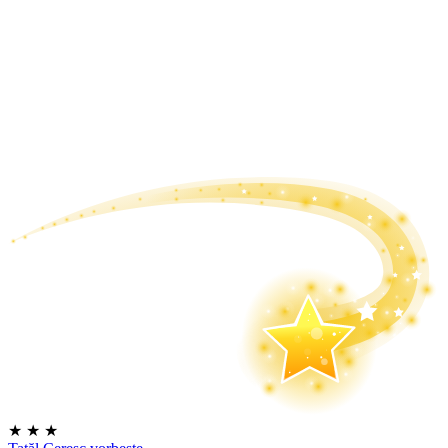
★
★
★