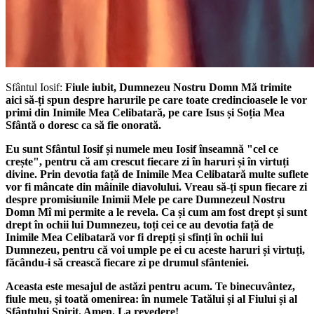
Sfântul Iosif:
Fiule iubit, Dumnezeu Nostru Domn Mă trimite
aici să-ți spun despre harurile pe care toate credincioasele le vor
primi din Inimile Mea Celibatară, pe care Isus și Soția Mea
Sfântă o doresc ca să fie onorată.
Eu sunt Sfântul Iosif și numele meu Iosif înseamnă "cel ce
crește", pentru că am crescut fiecare zi în haruri și în virtuți
divine. Prin devotia față de Inimile Mea Celibatară multe suflete
vor fi mâncate din mâinile diavolului. Vreau să-ți spun fiecare zi
despre promisiunile Inimii Mele pe care Dumnezeul Nostru
Domn Mî mi permite a le revela. Ca și cum am fost drept și sunt
drept în ochii lui Dumnezeu, toți cei ce au devotia față de
Inimile Mea Celibatară vor fi drepți și sfinți în ochii lui
Dumnezeu, pentru că voi umple pe ei cu aceste haruri și virtuți,
făcându-i să crească fiecare zi pe drumul sfânteniei.
Aceasta este mesajul de astăzi pentru acum. Te binecuvântez,
fiule meu, și toată omenirea: în numele Tatălui și al Fiului și al
Sfântului Spirit. Amen. La revedere!