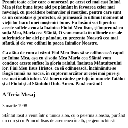
Promit toate celor care o onorează pe acest cel mai cast Inimă
Mea și fac bune fapte aici pe pământ în favoarea celor mai
nevoiași, cu precădere bolnavilor și morților, pentru care sunt
ca un consolare și protector, să primească la ultimul moment al
vieții lor harul unei moșteniri bune. Eu însămi voi fi pentru
aceste suflete avocata înaintea Fiului Meu Iisus, și împreună cu
soția Mea, Maria cea Sfântă, O vom consola în ultimele ore ale
suferințelor lor aici pe pământ, cu prezența Noastră cea mai
sfântă, și ele vor odihni în pacea Inimilor Noastre.
Ca atâta de cum ai văzut Fiul Meu Iisus să se odihnească capul
pe Inima Mea, așa eu și soția Mea Maria cea Sfântă vom
conduce aceste suflete la gloria raiului, înaintea Mântuitorului
lor, Fiul Meu Iisus Hristos, ca să odihnească, închinându-se
lângă Inimă Sa Sacră, în cuptorul arzător al celei mai pure și
cea mai înaltă iubiri. Vă binecuvântez pe toți: în numele Tatălui
și al Fiului și al Sfântului Duh. Amen. Până curând!
A Treia Mesaj
3 martie 1998
Sfântul Iosif a venit într-o tunică albă, cu o pelerină albastră, purtând
un crin și cu Pruncul Iisus de asemenea în alb, pe genunchii săi.