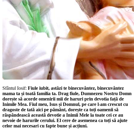
Sfântul Iosif:
Fiule iubit, astăzi te binecuvântez, binecuvântez
mama ta și toată familia ta. Drag fiule, Dumnezeu Nostru Domn
dorește să acorde omenirii mii de haruri prin devotia față de
Inimile Mea. Fiul meu, Isus și Domnul, pe care l-am crescut cu
dragoste de tată aici pe pământ, dorește ca toți oamenii să
răspândească această devotie a Inimii Mele la toate cei ce au
nevoie de harurile cerului. El cere de asemenea ca toți să ajute
celor mai necesari cu fapte bune și acțiuni.