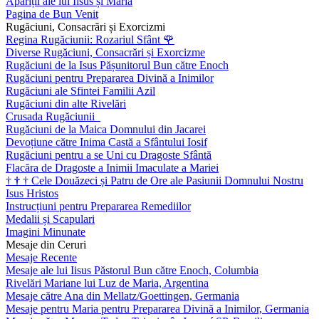
Apariții ale lui Iisus și Maria
Pagina de Bun Venit
Rugăciuni, Consacrări și Exorcizmi
Regina Rugăciunii: Rozariul Sfânt
🌹
Diverse Rugăciuni, Consacrări și Exorcizme
Rugăciuni de la Isus Pășunitorul Bun către Enoch
Rugăciuni pentru Prepararea Divină a Inimilor
Rugăciuni ale Sfintei Familii Azil
Rugăciuni din alte Rivelări
Crusada Rugăciunii
Rugăciuni de la Maica Domnului din Jacarei
Devoțiune către Inima Castă a Sfântului Iosif
Rugăciuni pentru a se Uni cu Dragoste Sfântă
Flacăra de Dragoste a Inimii Imaculate a Mariei
†
†
†
Cele Douăzeci și Patru de Ore ale Pasiunii Domnului Nostru
Isus Hristos
Instrucțiuni pentru Prepararea Remediilor
Medalii și Scapulari
Imagini Minunate
Mesaje din Ceruri
Mesaje Recente
Mesaje ale lui Iisus Păstorul Bun către Enoch, Columbia
Rivelări Mariane lui Luz de Maria, Argentina
Mesaje către Ana din Mellatz/Goettingen, Germania
Mesaje pentru Maria pentru Prepararea Divină a Inimilor, Germania