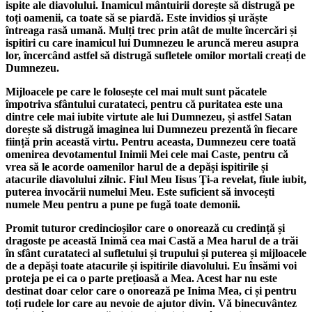
ispite ale diavolului. Inamicul mântuirii dorește să distrugă pe
toți oamenii, ca toate să se piardă. Este invidios și urăște
întreaga rasă umană. Mulți trec prin atât de multe încercări și
ispitiri cu care inamicul lui Dumnezeu le aruncă mereu asupra
lor, încercând astfel să distrugă sufletele omilor mortali creați de
Dumnezeu.
Mijloacele pe care le folosește cel mai mult sunt păcatele
împotriva sfântului curatateci, pentru că puritatea este una
dintre cele mai iubite virtute ale lui Dumnezeu, și astfel Satan
dorește să distrugă imaginea lui Dumnezeu prezentă în fiecare
ființă prin această virtu. Pentru aceasta, Dumnezeu cere toată
omenirea devotamentul Inimii Mei cele mai Caste, pentru că
vrea să le acorde oamenilor harul de a depăși ispitirile și
atacurile diavolului zilnic. Fiul Meu Iisus Ţi-a revelat, fiule iubit,
puterea invocării numelui Meu. Este suficient să invocești
numele Meu pentru a pune pe fugă toate demonii.
Promit tuturor credincioșilor care o onorează cu credință și
dragoste pe această Inimă cea mai Castă a Mea harul de a trăi
în sfânt curatateci al sufletului și trupului și puterea și mijloacele
de a depăși toate atacurile și ispitirile diavolului. Eu însămi voi
proteja pe ei ca o parte prețioasă a Mea. Acest har nu este
destinat doar celor care o onorează pe Inima Mea, ci și pentru
toți rudele lor care au nevoie de ajutor divin. Vă binecuvântez