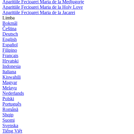
Aparitiile Fecioarei Maria de la Medjugorje
Aparitiile Fecioarei Maria de la Holy Love
Aparitiile Fecioarei Maria de la Jacarei
Limba
Bokmål
Čeština
Deutsch
English
Español
Filipino
Français
Hrvatski
Indonesia
Italiana
Kiswahili
Magyar
Melayu
Nederlands
Polski
Português
Română
Shqip
Suomi
Svenska
Tiếng Việt