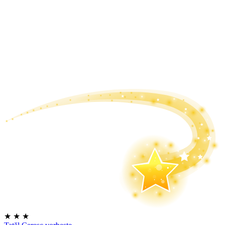
★
★
★