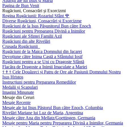
Apariții ale lui Iisus și Maria
Pagina de Bun Venit
Rugăciuni, Consacrări și Exorcizmi
Regina Rugăciunii: Rozariul Sfânt
🌹
Diverse Rugăciuni, Consacrări și Exorcizme
Rugăciuni de la Isus Pășunitorul Bun către Enoch
Rugăciuni pentru Prepararea Divină a Inimilor
Rugăciuni ale Sfintei Familii Azil
Rugăciuni din alte Rivelări
Crusada Rugăciunii
Rugăciuni de la Maica Domnului din Jacarei
Devoțiune către Inima Castă a Sfântului Iosif
Rugăciuni pentru a se Uni cu Dragoste Sfântă
Flacăra de Dragoste a Inimii Imaculate a Mariei
†
†
†
Cele Douăzeci și Patru de Ore ale Pasiunii Domnului Nostru
Isus Hristos
Instrucțiuni pentru Prepararea Remediilor
Medalii și Scapulari
Imagini Minunate
Mesaje din Ceruri
Mesaje Recente
Mesaje ale lui Iisus Păstorul Bun către Enoch, Columbia
Rivelări Mariane lui Luz de Maria, Argentina
Mesaje către Ana din Mellatz/Goettingen, Germania
Mesaje pentru Maria pentru Prepararea Divină a Inimilor, Germania