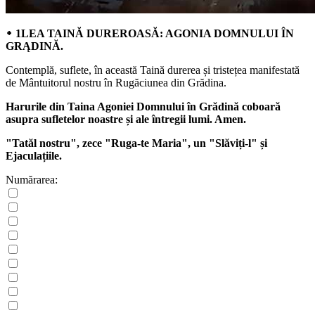
᛭ 1LEA TAINĂ DUREROASĂ: AGONIA DOMNULUI ÎN
GRĄDINĂ.
Contemplă, suflete, în această Taină durerea și tristețea manifestată
de Mântuitorul nostru în Rugăciunea din Grădina.
Harurile din Taina Agoniei Domnului în Grădină coboară
asupra sufletelor noastre și ale întregii lumi. Amen.
"Tatăl nostru", zece "Ruga-te Maria", un "Slăviți-l" și
Ejaculațiile.
Numărarea: