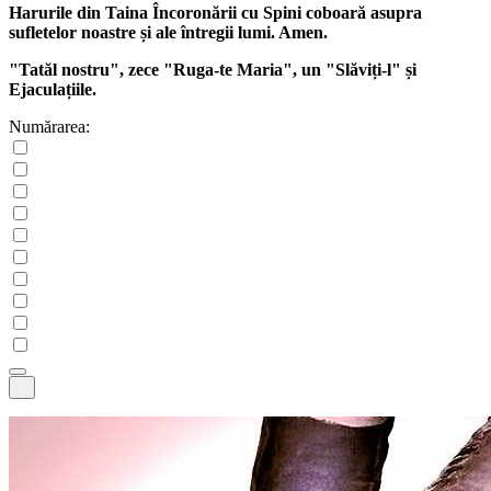
Harurile din Taina Încoronării cu Spini coboară asupra
sufletelor noastre și ale întregii lumi. Amen.
"Tatăl nostru", zece "Ruga-te Maria", un "Slăviți-l" și
Ejaculațiile.
Numărarea: