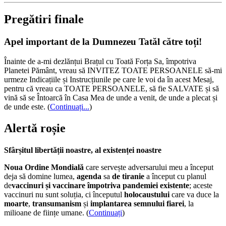
Pregătiri finale
Apel important de la Dumnezeu Tatăl către toți!
Înainte de a-mi dezlănțui Brațul cu Toată Forța Sa, împotriva
Planetei Pământ, vreau să INVITEZ TOATE PERSOANELE să-mi
urmeze Indicațiile și Instrucțiunile pe care le voi da în acest Mesaj,
pentru că vreau ca TOATE PERSOANELE, să fie SALVATE și să
vină să se Întoarcă în Casa Mea de unde a venit, de unde a plecat și
de unde este.
(
Continuați...
)
Alertă roșie
Sfârșitul libertății noastre, al existenței noastre
Noua Ordine Mondială
care servește adversarului meu a început
deja să domine lumea,
agenda
sa
de tiranie
a început cu planul
de
vaccinuri și vaccinare împotriva pandemiei existente
; aceste
vaccinuri nu sunt soluția, ci începutul
holocaustului
care va duce la
moarte
,
transumanism
și
implantarea semnului fiarei
, la
milioane de ființe umane. (
Continuați
)