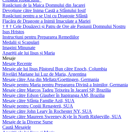
Rugăciuni de la Maica Domnului din Jacarei
Devoțiune către Inima Castă a Sfântului Iosif
Rugăciuni pentru a se Uni cu Dragoste Sfântă
Flacăra de Dragoste a Inimii Imaculate a Mariei
†
†
†
Cele Douăzeci și Patru de Ore ale Pasiunii Domnului Nostru
Isus Hristos
Instrucțiuni pentru Prepararea Remediilor
Medalii și Scapulari
Imagini Minunate
Apariții ale lui Iisus și Maria
Mesaje
Mesaje Recente
Mesaje ale lui Iisus Păstorul Bun către Enoch, Columbia
Rivelări Mariane lui Luz de Maria, Argentina
Mesaje către Ana din Mellatz/Goettingen, Germania
Mesaje pentru Maria pentru Prepararea Divină a Inimilor, Germania
Mesaje către Marcos Tadeu Teixeira în Jacareí SP, Brazilia
Mesaje către Edson Glauber în Itapiranga AM, Brazilia
Mesaje către Sfânta Familie Azil, SUA
Mesaje pentru Copiii Renașterii, SUA
Mesaje către John Leary în Rochester NY, SUA
Mesaje către Maureen Sweeney-Kyle în North Ridgeville, SUA
Mesaje de la Diverse Surse
Caută Mesajele