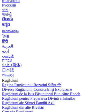
Български
Русский
বাংলা
বதமிழ்
తెలుగు
ಕನ್ನಡ
മലയാളം
ไทย
हिंदी
العربية
اردو
فارسی
עִברִית
中文 (简体)
日本語
한국어
Rugăciuni
Regina Rugăciunii: Rozariul Sfânt
🌹
Diverse Rugăciuni, Consacrări și Exorcizme
Rugăciuni de la Isus Pășunitorul Bun către Enoch
Rugăciuni pentru Prepararea Divină a Inimilor
Rugăciuni ale Sfintei Familii Azil
Rugăciuni din alte Rivelări
Crusada Rugăciunii