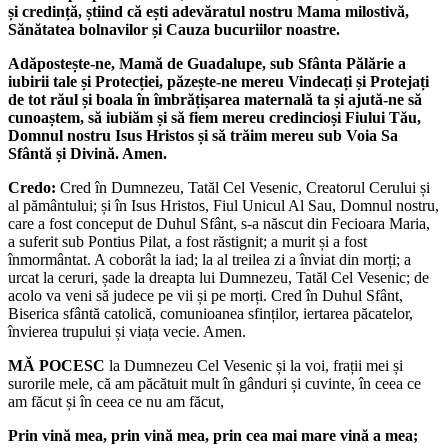
și credință, știind că ești adevăratul nostru Mama milostivă,
Sănătatea bolnavilor și Cauza bucuriilor noastre.
Adăpostește-ne, Mamă de Guadalupe, sub Sfânta Pălărie a
iubirii tale și Protecției, păzește-ne mereu Vindecați și Protejați
de tot răul și boala în îmbrățișarea maternală ta și ajută-ne să
cunoaștem, să iubiăm și să fiem mereu credincioși Fiului Tău,
Domnul nostru Isus Hristos și să trăim mereu sub Voia Sa
Sfântă și Divină. Amen.
Credo:
Cred în Dumnezeu, Tatăl Cel Vesenic, Creatorul Cerului și
al pământului; și în Isus Hristos, Fiul Unicul Al Sau, Domnul nostru,
care a fost conceput de Duhul Sfânt, s-a născut din Fecioara Maria,
a suferit sub Pontius Pilat, a fost răstignit; a murit și a fost
înmormântat. A coborât la iad; la al treilea zi a înviat din morți; a
urcat la ceruri, șade la dreapta lui Dumnezeu, Tatăl Cel Vesenic; de
acolo va veni să judece pe vii și pe morți. Cred în Duhul Sfânt,
Biserica sfântă catolică, comunioanea sfinților, iertarea păcatelor,
învierea trupului și viața vecie. Amen.
MĂ POCESC
la Dumnezeu Cel Vesenic și la voi, frații mei și
surorile mele, că am păcătuit mult în gânduri și cuvinte, în ceea ce
am făcut și în ceea ce nu am făcut,
Prin vină mea, prin vină mea, prin cea mai mare vină a mea;