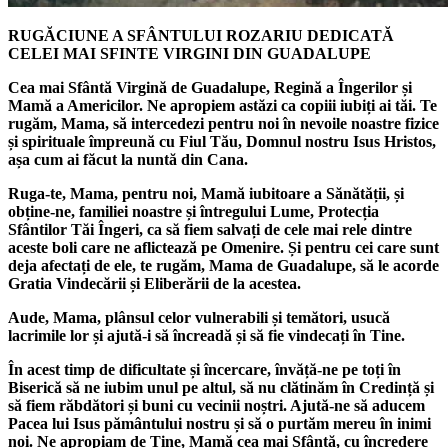
RUGĂCIUNE A SFÂNTULUI ROZARIU DEDICATĂ
CELEI MAI SFINTE VIRGINI DIN GUADALUPE
Cea mai Sfântă Virgină de Guadalupe, Regină a Îngerilor și
Mamă a Americilor. Ne apropiem astăzi ca copiii iubiți ai tăi. Te
rugăm, Mama, să intercedezi pentru noi în nevoile noastre fizice
și spirituale împreună cu Fiul Tău, Domnul nostru Isus Hristos,
așa cum ai făcut la nuntă din Cana.
Ruga-te, Mama, pentru noi, Mamă iubitoare a Sănătății, și
obține-ne, familiei noastre și întregului Lume, Protecția
Sfântilor Tăi Îngeri, ca să fiem salvați de cele mai rele dintre
aceste boli care ne aflictează pe Omenire. Și pentru cei care sunt
deja afectați de ele, te rugăm, Mama de Guadalupe, să le acorde
Gratia Vindecării și Eliberării de la acestea.
Aude, Mama, plânsul celor vulnerabili și temători, usucă
lacrimile lor și ajută-i să încreadă și să fie vindecați în Tine.
În acest timp de dificultate și încercare, învăță-ne pe toți în
Biserică să ne iubim unul pe altul, să nu clătinăm în Credință și
să fiem răbdători și buni cu vecinii noștri. Ajută-ne să aducem
Pacea lui Isus pământului nostru și să o purtăm mereu în inimi
noi. Ne apropiam de Tine, Mamă cea mai Sfântă, cu încredere