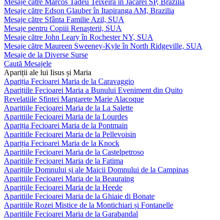
Mesaje către Marcos Tadeu Teixeira în Jacareí SP, Brazilia
Mesaje către Edson Glauber în Itapiranga AM, Brazilia
Mesaje către Sfânta Familie Azil, SUA
Mesaje pentru Copiii Renașterii, SUA
Mesaje către John Leary în Rochester NY, SUA
Mesaje către Maureen Sweeney-Kyle în North Ridgeville, SUA
Mesaje de la Diverse Surse
Caută Mesajele
Apariții ale lui Iisus și Maria
Apariția Fecioarei Maria de la Caravaggio
Aparițiile Fecioarei Maria a Bunului Eveniment din Quito
Revelatiile Sfintei Margarete Marie Alacoque
Aparitiile Fecioarei Maria de la La Salette
Aparitiile Fecioarei Maria de la Lourdes
Apariția Fecioarei Maria de la Pontmain
Aparitiile Fecioarei Maria de la Pellevoisin
Apariția Fecioarei Maria de la Knock
Aparitiile Fecioarei Maria de la Castelpetroso
Aparitiile Fecioarei Maria de la Fatima
Aparițiile Domnului și ale Maicii Domnului de la Campinas
Aparitiile Fecioarei Maria de la Beauraing
Aparițiile Fecioarei Maria de la Heede
Aparitiile Fecioarei Maria de la Ghiaie di Bonate
Aparitiile Rozei Mistice de la Montichiari și Fontanelle
Aparitiile Fecioarei Maria de la Garabandal