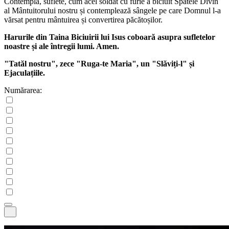
Contemplă, suflete, cum acel soldat cu furie a biciuit Spatele Divin
al Mântuitorului nostru și contemplează sângele pe care Domnul l-a
vărsat pentru mântuirea și convertirea păcătoșilor.
Harurile din Taina Biciuirii lui Isus coboară asupra sufletelor
noastre și ale întregii lumi. Amen.
"Tatăl nostru", zece "Ruga-te Maria", un "Slăviți-l" și
Ejaculațiile.
Numărarea: