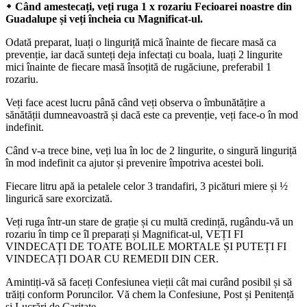
᛭ Când amestecați, veți ruga 1 x rozariu Fecioarei noastre din
Guadalupe și veți încheia cu Magnificat-ul.
Odată preparat, luați o linguriță mică înainte de fiecare masă ca
prevenție, iar dacă sunteți deja infectați cu boala, luați 2 lingurite
mici înainte de fiecare masă însoțită de rugăciune, preferabil 1
rozariu.
Veți face acest lucru până când veți observa o îmbunătățire a
sănătății dumneavoastră și dacă este ca prevenție, veți face-o în mod
indefinit.
Când v-a trece bine, veți lua în loc de 2 lingurite, o singură linguriță
în mod indefinit ca ajutor și prevenire împotriva acestei boli.
Fiecare litru apă ia petalele celor 3 trandafiri, 3 picături miere și ½
lingurică sare exorcizată.
Veți ruga într-un stare de grație și cu multă credință, rugându-vă un
rozariu în timp ce îl preparați și Magnificat-ul, VEȚI FI
VINDECAȚI DE TOATE BOLILE MORTALE ȘI PUTEȚI FI
VINDECAȚI DOAR CU REMEDII DIN CER.
Amintiți-vă să faceți Confesiunea vieții cât mai curând posibil și să
trăiți conform Poruncilor. Vă chem la Confesiune, Post și Penitență
și Lucrări de Caritate.