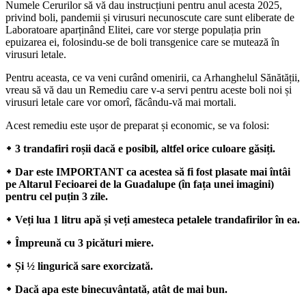
Numele Cerurilor să vă dau instrucțiuni pentru anul acesta 2025,
privind boli, pandemii și virusuri necunoscute care sunt eliberate de
Laboratoare aparținând Elitei, care vor sterge populația prin
epuizarea ei, folosindu-se de boli transgenice care se mutează în
virusuri letale.
Pentru aceasta, ce va veni curând omenirii, ca Arhanghelul Sănătății,
vreau să vă dau un Remediu care v-a servi pentru aceste boli noi și
virusuri letale care vor omorî, făcându-vă mai mortali.
Acest remediu este ușor de preparat și economic, se va folosi:
᛭ 3 trandafiri roșii dacă e posibil, altfel orice culoare găsiți.
᛭ Dar este IMPORTANT ca acestea să fi fost plasate mai întâi
pe Altarul Fecioarei de la Guadalupe (în fața unei imagini)
pentru cel puțin 3 zile.
᛭ Veți lua 1 litru apă și veți amesteca petalele trandafirilor în ea.
᛭ Împreună cu 3 picături miere.
᛭ Și ½ lingurică sare exorcizată.
᛭ Dacă apa este binecuvântată, atât de mai bun.