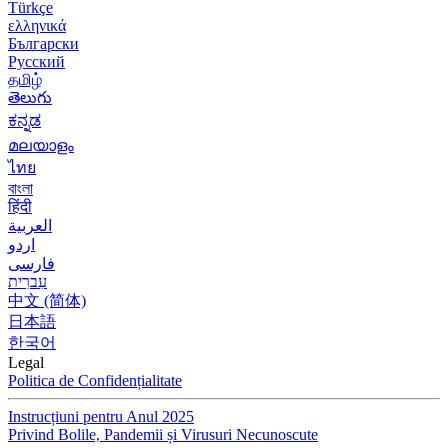
Türkçe
ελληνικά
Български
Русский
தமிழ்
తెలుగు
ಕನ್ನಡ
മലയാളം
ไทย
বাংলা
हिंदी
العربية
اردو
فارسی
עִברִית
中文 (简体)
日本語
한국어
Legal
Politica de Confidențialitate
Instrucțiuni pentru Anul 2025
Privind Bolile, Pandemii și Virusuri Necunoscute