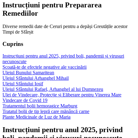
Instrucțiuni pentru Prepararea
Remediilor
Diverse remedii date de Ceruri pentru a depăși Greutățile acestor
Timpi de Sfârșit
Cuprins
Instrucțiuni pentru anul 2025, privind boli, pandemii și virusuri
necunoscute
Scoată-te de efectele negative ale vaccinării
Uleiul Bunului Samaritean
Uleiul Sfântului Arhanghel Mihail
Uleiul Sfântului Iosif
Uleiul Sfântului Rafael, Arhanghel al lui Dumnezeu
Ulei de Vindecare, Protecție și Eliberare pentru Vinerea Mare
Vindecare de Covid 19
Tratamentul bolii hemoragice Marburg
Tratatul bolii de tip lepră care mănâncă carne
Plante Medicinale de Luz de Maria
Instrucțiuni pentru anul 2025, privind