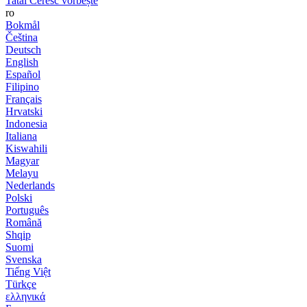
Tatăl Ceresc vorbește
ro
Bokmål
Čeština
Deutsch
English
Español
Filipino
Français
Hrvatski
Indonesia
Italiana
Kiswahili
Magyar
Melayu
Nederlands
Polski
Português
Română
Shqip
Suomi
Svenska
Tiếng Việt
Türkçe
ελληνικά