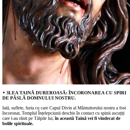
᛭ 3LEA TAINĂ DUREROASĂ: ÎNCORONAREA CU SPIRI
DE PÂSLĂ DOMNULUI NOSTRU.
Iată, suflete, furia cu care Capul Divin al Mântuitorului nostru a fost
încoronat, Templul Înțelepciunii deschis în contact cu spinii ascuțiți
care l-au rănit pe Tălpile lui,
în această Taină vei fi vindecat de
bolile spirituale.