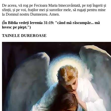
De aceea, vă rog pe Fecioara Maria binecuvântată, pe toți îngerii și
sfinții, și pe voi, fraților mei și surorilor mele, să rugați pentru mine
la Domnul nostru Dumnezeu. Amen.
(În Biblia vedeți Ieremia 31:19: "când mă răscumpăr... mă
lovesc pe piept.")
TAINELE DUREROASE