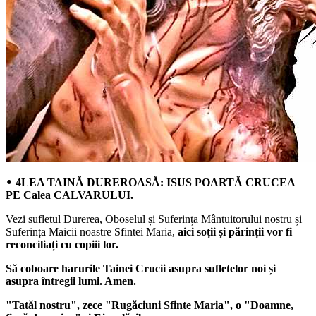
᛭ 4LEA TAINĂ DUREROASĂ: ISUS POARTĂ CRUCEA
PE Calea CALVARULUI.
Vezi sufletul Durerea, Oboselul și Suferința Mântuitorului nostru și
Suferința Maicii noastre Sfintei Maria,
aici soții și părinții vor fi
reconciliați cu copiii lor.
Să coboare harurile Tainei Crucii asupra sufletelor noi și
asupra întregii lumi. Amen.
"Tatăl nostru", zece "Rugăciuni Sfinte Maria", o "Doamne,