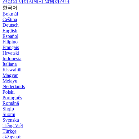
천상의 아버지께서 말씀하신다
한국어
Bokmål
Čeština
Deutsch
English
Español
Filipino
Français
Hrvatski
Indonesia
Italiana
Kiswahili
Magyar
Melayu
Nederlands
Polski
Português
Română
Shqip
Suomi
Svenska
Tiếng Việt
Türkçe
ελληνικά