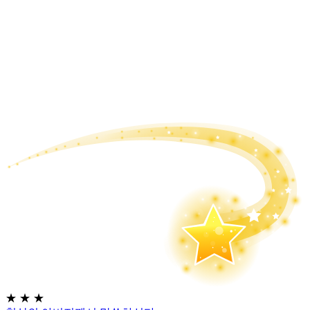
★
★
★