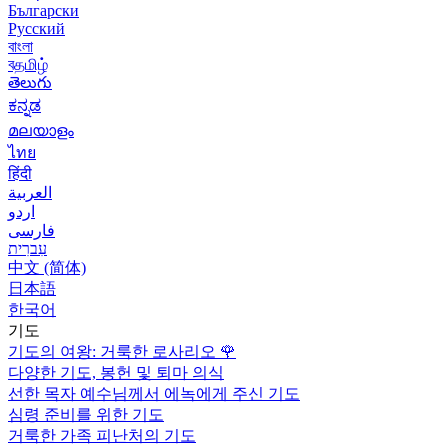
Български
Русский
বাংলা
বதமிழ்
తెలుగు
ಕನ್ನಡ
മലയാളം
ไทย
हिंदी
العربية
اردو
فارسی
עִברִית
中文 (简体)
日本語
한국어
기도
기도의 여왕: 거룩한 로사리오
🌹
다양한 기도, 봉헌 및 퇴마 의식
선한 목자 예수님께서 에녹에게 주신 기도
심령 준비를 위한 기도
거룩한 가족 피난처의 기도