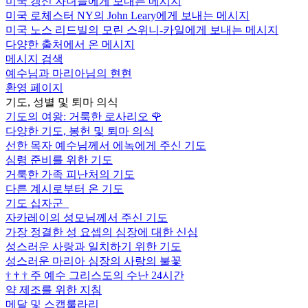
미국 갱신 자녀들에게 보내는 메시지
미국 로체스터 NY의 John Leary에게 보내는 메시지
미국 노스 리드빌의 모린 스위니-카일에게 보내는 메시지
다양한 출처에서 온 메시지
메시지 검색
예수님과 마리아님의 현현
환영 페이지
기도, 성별 및 퇴마 의식
기도의 여왕: 거룩한 로사리오
🌹
다양한 기도, 봉헌 및 퇴마 의식
선한 목자 예수님께서 에녹에게 주신 기도
심령 준비를 위한 기도
거룩한 가족 피난처의 기도
다른 계시로부터 온 기도
기도 십자군
자카레이의 성모님께서 주신 기도
가장 정결한 성 요셉의 심장에 대한 신심
성스러운 사랑과 일치하기 위한 기도
성스러운 마리아 심장의 사랑의 불꽃
†
†
†
주 예수 그리스도의 수난 24시간
약 제조를 위한 지침
메달 및 스캡룰라리