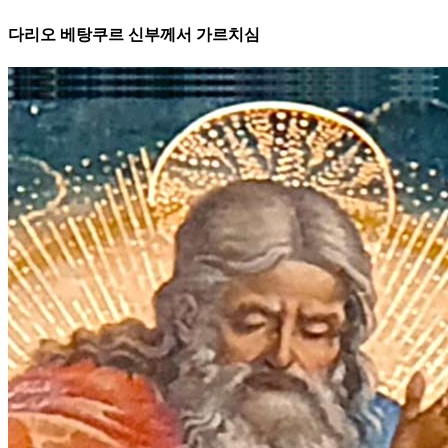
다리오 베탕쿠르 신부께서 가르치심