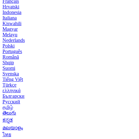
Français
Hrvatski
Indonesia
Italiana
Kiswahili
Magyar
Melayu
Nederlands
Polski
Português
Română
Shqip
Suomi
Svenska
Tiếng Việt
Türkçe
ελληνικά
Български
Русский
தமிழ்
తెలుగు
ಕನ್ನಡ
മലയാളം
ไทย