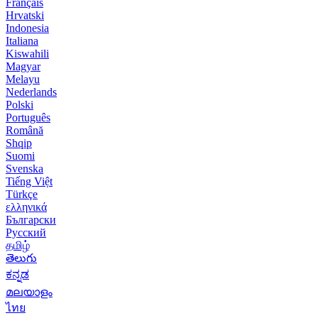
Français
Hrvatski
Indonesia
Italiana
Kiswahili
Magyar
Melayu
Nederlands
Polski
Português
Română
Shqip
Suomi
Svenska
Tiếng Việt
Türkçe
ελληνικά
Български
Русский
தமிழ்
తెలుగు
ಕನ್ನಡ
മലയാളം
ไทย