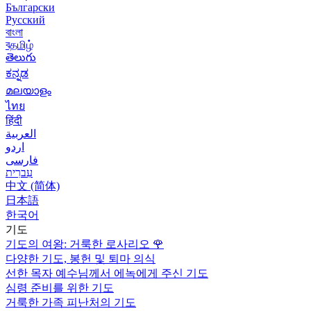
Български
Русский
বাংলা
বதமிழ்
తెలుగు
ಕನ್ನಡ
മലയാളം
ไทย
हिंदी
العربية
اردو
فارسی
עִברִית
中文 (简体)
日本語
한국어
기도
기도의 여왕: 거룩한 로사리오
🌹
다양한 기도, 봉헌 및 퇴마 의식
선한 목자 예수님께서 에녹에게 주신 기도
심령 준비를 위한 기도
거룩한 가족 피난처의 기도