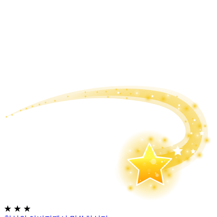
★
★
★