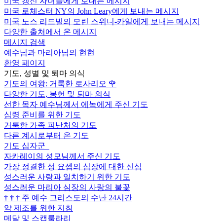
미국 갱신 자녀들에게 보내는 메시지
미국 로체스터 NY의 John Leary에게 보내는 메시지
미국 노스 리드빌의 모린 스위니-카일에게 보내는 메시지
다양한 출처에서 온 메시지
메시지 검색
예수님과 마리아님의 현현
환영 페이지
기도, 성별 및 퇴마 의식
기도의 여왕: 거룩한 로사리오
🌹
다양한 기도, 봉헌 및 퇴마 의식
선한 목자 예수님께서 에녹에게 주신 기도
심령 준비를 위한 기도
거룩한 가족 피난처의 기도
다른 계시로부터 온 기도
기도 십자군
자카레이의 성모님께서 주신 기도
가장 정결한 성 요셉의 심장에 대한 신심
성스러운 사랑과 일치하기 위한 기도
성스러운 마리아 심장의 사랑의 불꽃
†
†
†
주 예수 그리스도의 수난 24시간
약 제조를 위한 지침
메달 및 스캡룰라리