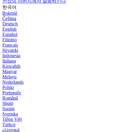
천상의 아버지께서 말씀하신다
한국어
Bokmål
Čeština
Deutsch
English
Español
Filipino
Français
Hrvatski
Indonesia
Italiana
Kiswahili
Magyar
Melayu
Nederlands
Polski
Português
Română
Shqip
Suomi
Svenska
Tiếng Việt
Türkçe
ελληνικά