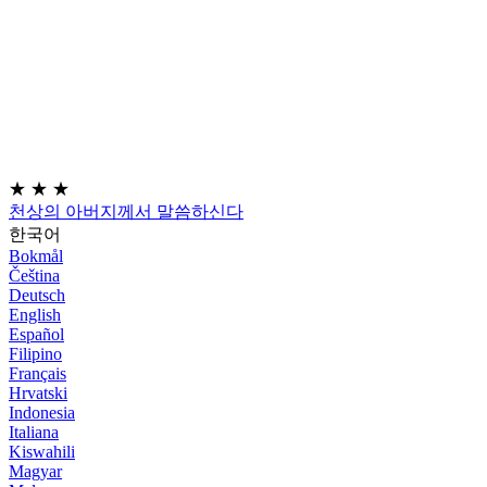
★
★
★
천상의 아버지께서 말씀하신다
한국어
Bokmål
Čeština
Deutsch
English
Español
Filipino
Français
Hrvatski
Indonesia
Italiana
Kiswahili
Magyar