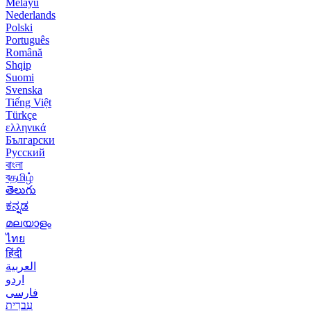
Melayu
Nederlands
Polski
Português
Română
Shqip
Suomi
Svenska
Tiếng Việt
Türkçe
ελληνικά
Български
Русский
বাংলা
বதமிழ்
తెలుగు
ಕನ್ನಡ
മലയാളം
ไทย
हिंदी
العربية
اردو
فارسی
עִברִית