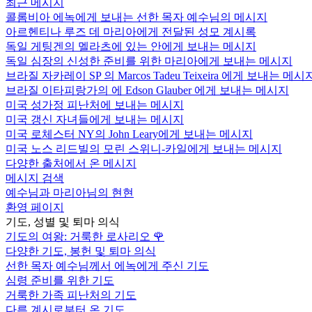
최근 메시지
콜롬비아 에녹에게 보내는 선한 목자 예수님의 메시지
아르헨티나 루즈 데 마리아에게 전달된 성모 계시록
독일 게팅겐의 멜라츠에 있는 안에게 보내는 메시지
독일 심장의 신성한 준비를 위한 마리아에게 보내는 메시지
브라질 자카레이 SP 의 Marcos Tadeu Teixeira 에게 보내는 메시
브라질 이타피랑가의 에 Edson Glauber 에게 보내는 메시지
미국 성가정 피난처에 보내는 메시지
미국 갱신 자녀들에게 보내는 메시지
미국 로체스터 NY의 John Leary에게 보내는 메시지
미국 노스 리드빌의 모린 스위니-카일에게 보내는 메시지
다양한 출처에서 온 메시지
메시지 검색
예수님과 마리아님의 현현
환영 페이지
기도, 성별 및 퇴마 의식
기도의 여왕: 거룩한 로사리오
🌹
다양한 기도, 봉헌 및 퇴마 의식
선한 목자 예수님께서 에녹에게 주신 기도
심령 준비를 위한 기도
거룩한 가족 피난처의 기도
다른 계시로부터 온 기도