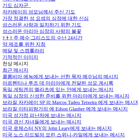
기도 십자군
자카레이의 성모님께서 주신 기도
가장 정결한 성 요셉의 심장에 대한 신심
성스러운 사랑과 일치하기 위한 기도
성스러운 마리아 심장의 사랑의 불꽃
†
†
†
주 예수 그리스도의 수난 24시간
약 제조를 위한 지침
메달 및 스캡룰라리
기적적인 이미지
천상 메시지
최근 메시지
콜롬비아 에녹에게 보내는 선한 목자 예수님의 메시지
아르헨티나 루즈 데 마리아에게 전달된 성모 계시록
독일 게팅겐의 멜라츠에 있는 안에게 보내는 메시지
독일 심장의 신성한 준비를 위한 마리아에게 보내는 메시지
브라질 자카레이 SP 의 Marcos Tadeu Teixeira 에게 보내는 메시
브라질 이타피랑가의 에 Edson Glauber 에게 보내는 메시지
미국 성가정 피난처에 보내는 메시지
미국 갱신 자녀들에게 보내는 메시지
미국 로체스터 NY의 John Leary에게 보내는 메시지
미국 노스 리드빌의 모린 스위니-카일에게 보내는 메시지