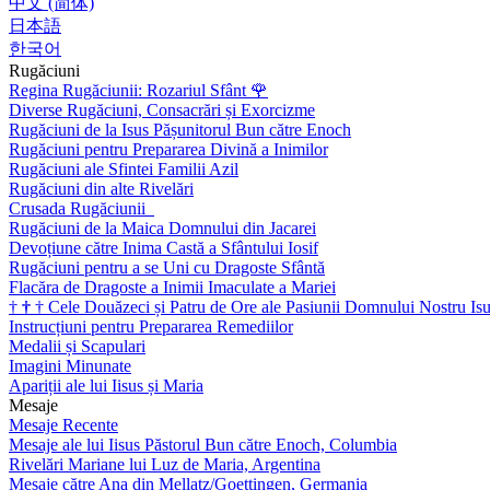
中文 (简体)
日本語
한국어
Rugăciuni
Regina Rugăciunii: Rozariul Sfânt
🌹
Diverse Rugăciuni, Consacrări și Exorcizme
Rugăciuni de la Isus Pășunitorul Bun către Enoch
Rugăciuni pentru Prepararea Divină a Inimilor
Rugăciuni ale Sfintei Familii Azil
Rugăciuni din alte Rivelări
Crusada Rugăciunii
Rugăciuni de la Maica Domnului din Jacarei
Devoțiune către Inima Castă a Sfântului Iosif
Rugăciuni pentru a se Uni cu Dragoste Sfântă
Flacăra de Dragoste a Inimii Imaculate a Mariei
†
†
†
Cele Douăzeci și Patru de Ore ale Pasiunii Domnului Nostru Isu
Instrucțiuni pentru Prepararea Remediilor
Medalii și Scapulari
Imagini Minunate
Apariții ale lui Iisus și Maria
Mesaje
Mesaje Recente
Mesaje ale lui Iisus Păstorul Bun către Enoch, Columbia
Rivelări Mariane lui Luz de Maria, Argentina
Mesaje către Ana din Mellatz/Goettingen, Germania