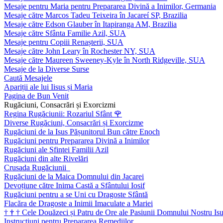
Mesaje pentru Maria pentru Prepararea Divină a Inimilor, Germania
Mesaje către Marcos Tadeu Teixeira în Jacareí SP, Brazilia
Mesaje către Edson Glauber în Itapiranga AM, Brazilia
Mesaje către Sfânta Familie Azil, SUA
Mesaje pentru Copiii Renașterii, SUA
Mesaje către John Leary în Rochester NY, SUA
Mesaje către Maureen Sweeney-Kyle în North Ridgeville, SUA
Mesaje de la Diverse Surse
Caută Mesajele
Apariții ale lui Iisus și Maria
Pagina de Bun Venit
Rugăciuni, Consacrări și Exorcizmi
Regina Rugăciunii: Rozariul Sfânt
🌹
Diverse Rugăciuni, Consacrări și Exorcizme
Rugăciuni de la Isus Pășunitorul Bun către Enoch
Rugăciuni pentru Prepararea Divină a Inimilor
Rugăciuni ale Sfintei Familii Azil
Rugăciuni din alte Rivelări
Crusada Rugăciunii
Rugăciuni de la Maica Domnului din Jacarei
Devoțiune către Inima Castă a Sfântului Iosif
Rugăciuni pentru a se Uni cu Dragoste Sfântă
Flacăra de Dragoste a Inimii Imaculate a Mariei
†
†
†
Cele Douăzeci și Patru de Ore ale Pasiunii Domnului Nostru Isu
Instrucțiuni pentru Prepararea Remediilor