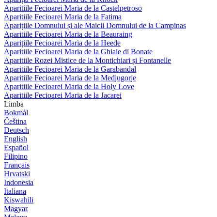
Aparitiile Fecioarei Maria de la Castelpetroso
Aparitiile Fecioarei Maria de la Fatima
Aparițiile Domnului și ale Maicii Domnului de la Campinas
Aparitiile Fecioarei Maria de la Beauraing
Aparițiile Fecioarei Maria de la Heede
Aparitiile Fecioarei Maria de la Ghiaie di Bonate
Aparitiile Rozei Mistice de la Montichiari și Fontanelle
Aparitiile Fecioarei Maria de la Garabandal
Aparitiile Fecioarei Maria de la Medjugorje
Aparitiile Fecioarei Maria de la Holy Love
Aparitiile Fecioarei Maria de la Jacarei
Limba
Bokmål
Čeština
Deutsch
English
Español
Filipino
Français
Hrvatski
Indonesia
Italiana
Kiswahili
Magyar