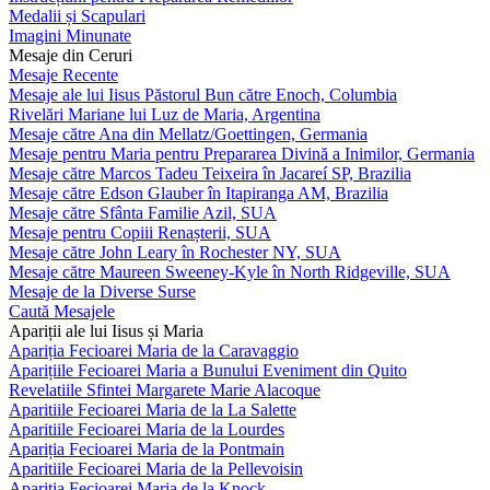
Medalii și Scapulari
Imagini Minunate
Mesaje din Ceruri
Mesaje Recente
Mesaje ale lui Iisus Păstorul Bun către Enoch, Columbia
Rivelări Mariane lui Luz de Maria, Argentina
Mesaje către Ana din Mellatz/Goettingen, Germania
Mesaje pentru Maria pentru Prepararea Divină a Inimilor, Germania
Mesaje către Marcos Tadeu Teixeira în Jacareí SP, Brazilia
Mesaje către Edson Glauber în Itapiranga AM, Brazilia
Mesaje către Sfânta Familie Azil, SUA
Mesaje pentru Copiii Renașterii, SUA
Mesaje către John Leary în Rochester NY, SUA
Mesaje către Maureen Sweeney-Kyle în North Ridgeville, SUA
Mesaje de la Diverse Surse
Caută Mesajele
Apariții ale lui Iisus și Maria
Apariția Fecioarei Maria de la Caravaggio
Aparițiile Fecioarei Maria a Bunului Eveniment din Quito
Revelatiile Sfintei Margarete Marie Alacoque
Aparitiile Fecioarei Maria de la La Salette
Aparitiile Fecioarei Maria de la Lourdes
Apariția Fecioarei Maria de la Pontmain
Aparitiile Fecioarei Maria de la Pellevoisin
Apariția Fecioarei Maria de la Knock