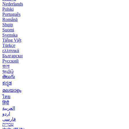
Nederlands
Polski
Português
Română
Shqip
Suomi
Svenska
Tiếng Việt
Türkçe
ελληνικά
Български
Русский
বাংলা
বதமிழ்
తెలుగు
ಕನ್ನಡ
മലയാളം
ไทย
हिंदी
العربية
اردو
فارسی
עִברִית