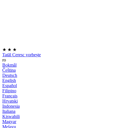
★
★
★
Tatăl Ceresc vorbește
ro
Bokmål
Čeština
Deutsch
English
Español
Filipino
Français
Hrvatski
Indonesia
Italiana
Kiswahili
Magyar
Melayu