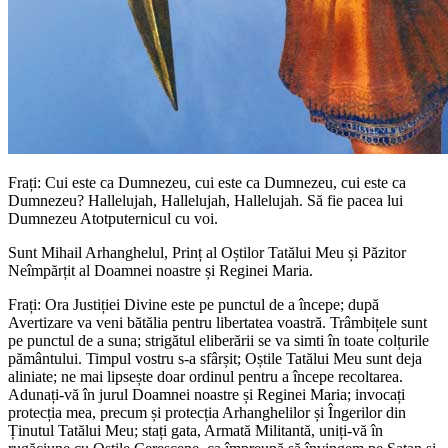
Frați: Cui este ca Dumnezeu, cui este ca Dumnezeu, cui este ca
Dumnezeu? Hallelujah, Hallelujah, Hallelujah. Să fie pacea lui
Dumnezeu Atotputernicul cu voi.
Sunt Mihail Arhanghelul, Prinț al Oștilor Tatălui Meu și Păzitor
Neîmpărțit al Doamnei noastre și Reginei Maria.
Frați: Ora Justiției Divine este pe punctul de a începe; după
Avertizare va veni bătălia pentru libertatea voastră. Trâmbițele sunt
pe punctul de a suna; strigătul eliberării se va simti în toate colțurile
pământului. Timpul vostru s-a sfârșit; Oștile Tatălui Meu sunt deja
aliniate; ne mai lipsește doar ordinul pentru a începe recoltarea.
Adunați-vă în jurul Doamnei noastre și Reginei Maria; invocați
protecția mea, precum și protecția Arhanghelilor și Îngerilor din
Ținutul Tatălui Meu; stați gata, Armată Militantă, uniți-vă în