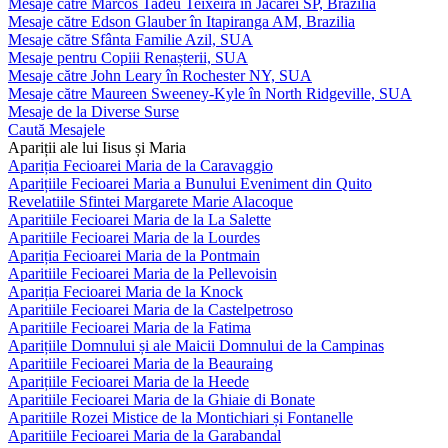
Mesaje către Marcos Tadeu Teixeira în Jacareí SP, Brazilia
Mesaje către Edson Glauber în Itapiranga AM, Brazilia
Mesaje către Sfânta Familie Azil, SUA
Mesaje pentru Copiii Renașterii, SUA
Mesaje către John Leary în Rochester NY, SUA
Mesaje către Maureen Sweeney-Kyle în North Ridgeville, SUA
Mesaje de la Diverse Surse
Caută Mesajele
Apariții ale lui Iisus și Maria
Apariția Fecioarei Maria de la Caravaggio
Aparițiile Fecioarei Maria a Bunului Eveniment din Quito
Revelatiile Sfintei Margarete Marie Alacoque
Aparitiile Fecioarei Maria de la La Salette
Aparitiile Fecioarei Maria de la Lourdes
Apariția Fecioarei Maria de la Pontmain
Aparitiile Fecioarei Maria de la Pellevoisin
Apariția Fecioarei Maria de la Knock
Aparitiile Fecioarei Maria de la Castelpetroso
Aparitiile Fecioarei Maria de la Fatima
Aparițiile Domnului și ale Maicii Domnului de la Campinas
Aparitiile Fecioarei Maria de la Beauraing
Aparițiile Fecioarei Maria de la Heede
Aparitiile Fecioarei Maria de la Ghiaie di Bonate
Aparitiile Rozei Mistice de la Montichiari și Fontanelle
Aparitiile Fecioarei Maria de la Garabandal