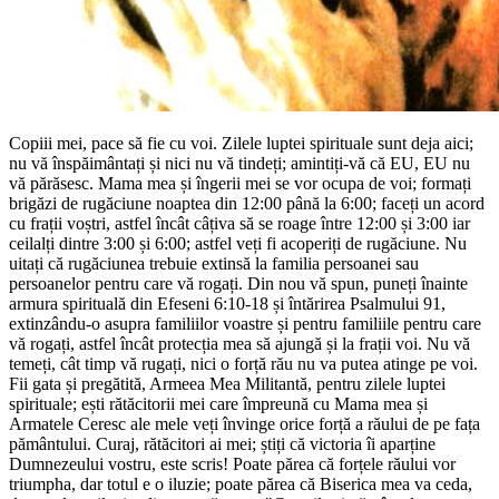
Copiii mei, pace să fie cu voi. Zilele luptei spirituale sunt deja aici;
nu vă înspăimântați și nici nu vă tindeți; amintiți-vă că EU, EU nu
vă părăsesc. Mama mea și îngerii mei se vor ocupa de voi; formați
brigăzi de rugăciune noaptea din 12:00 până la 6:00; faceți un acord
cu frații voștri, astfel încât câțiva să se roage între 12:00 și 3:00 iar
ceilalți dintre 3:00 și 6:00; astfel veți fi acoperiți de rugăciune. Nu
uitați că rugăciunea trebuie extinsă la familia persoanei sau
persoanelor pentru care vă rogați. Din nou vă spun, puneți înainte
armura spirituală din Efeseni 6:10-18 și întărirea Psalmului 91,
extinzându-o asupra familiilor voastre și pentru familiile pentru care
vă rogați, astfel încât protecția mea să ajungă și la frații voi. Nu vă
temeți, cât timp vă rugați, nici o forță rău nu va putea atinge pe voi.
Fii gata și pregătită, Armeea Mea Militantă, pentru zilele luptei
spirituale; ești rătăcitorii mei care împreună cu Mama mea și
Armatele Ceresc ale mele veți învinge orice forță a răului de pe fața
pământului. Curaj, rătăcitori ai mei; știți că victoria îi aparține
Dumnezeului vostru, este scris! Poate părea că forțele răului vor
triumpha, dar totul e o iluzie; poate părea că Biserica mea va ceda,