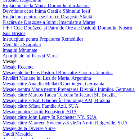
Rugăciuni de la Maica Domnului din Jacarei
Devoțiune către Inima Castă a Sfântului Iosif
Rugăciuni pentru a se Uni cu Dragoste Sfântă
Flacăra de Dragoste a Inimii Imaculate a Mariei
†
†
†
Cele Douăzeci și Patru de Ore ale Pasiunii Domnului Nostru
Isus Hristos
Instrucțiuni pentru Prepararea Remediilor
Medalii și Scapulari
Imagini Minunate
Apariții ale lui Iisus și Maria
Mesaje
Mesaje Recente
Mesaje ale lui Iisus Păstorul Bun către Enoch, Columbia
Rivelări Mariane lui Luz de Maria, Argentina
Mesaje către Ana din Mellatz/Goettingen, Germania
Mesaje pentru Maria pentru Prepararea Divină a Inimilor, Germania
Mesaje către Marcos Tadeu Teixeira în Jacareí SP, Brazilia
Mesaje către Edson Glauber în Itapiranga AM, Brazilia
Mesaje către Sfânta Familie Azil, SUA
Mesaje pentru Copiii Renașterii, SUA
Mesaje către John Leary în Rochester NY, SUA
Mesaje către Maureen Sweeney-Kyle în North Ridgeville, SUA
Mesaje de la Diverse Surse
Caută Mesajele