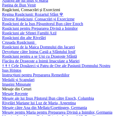
Apariții ale lui Iisus și Maria
Pagina de Bun Venit
Rugăciuni, Consacrări și Exorcizmi
Regina Rugăciunii: Rozariul Sfânt
🌹
Diverse Rugăciuni, Consacrări și Exorcizme
Rugăciuni de la Isus Pășunitorul Bun către Enoch
Rugăciuni pentru Prepararea Divină a Inimilor
Rugăciuni ale Sfintei Familii Azil
Rugăciuni din alte Rivelări
Crusada Rugăciunii
Rugăciuni de la Maica Domnului din Jacarei
Devoțiune către Inima Castă a Sfântului Iosif
Rugăciuni pentru a se Uni cu Dragoste Sfântă
Flacăra de Dragoste a Inimii Imaculate a Mariei
†
†
†
Cele Douăzeci și Patru de Ore ale Pasiunii Domnului Nostru
Isus Hristos
Instrucțiuni pentru Prepararea Remediilor
Medalii și Scapulari
Imagini Minunate
Mesaje din Ceruri
Mesaje Recente
Mesaje ale lui Iisus Păstorul Bun către Enoch, Columbia
Rivelări Mariane lui Luz de Maria, Argentina
Mesaje către Ana din Mellatz/Goettingen, Germania
Mesaje pentru Maria pentru Prepararea Divină a Inimilor, Germania