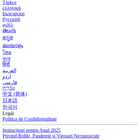
Türkçe
ελληνικά
Български
Русский
தமிழ்
తెలుగు
ಕನ್ನಡ
മലയാളം
ไทย
বাংলা
हिंदी
العربية
اردو
فارسی
עִברִית
中文 (简体)
日本語
한국어
Legal
Politica de Confidențialitate
Instrucțiuni pentru Anul 2025
Privind Bolile, Pandemii și Virusuri Necunoscute