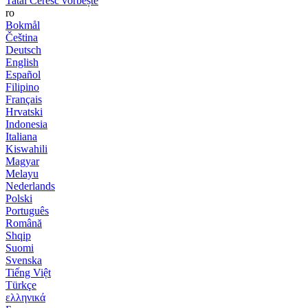
Tatăl Ceresc vorbește
ro
Bokmål
Čeština
Deutsch
English
Español
Filipino
Français
Hrvatski
Indonesia
Italiana
Kiswahili
Magyar
Melayu
Nederlands
Polski
Português
Română
Shqip
Suomi
Svenska
Tiếng Việt
Türkçe
ελληνικά