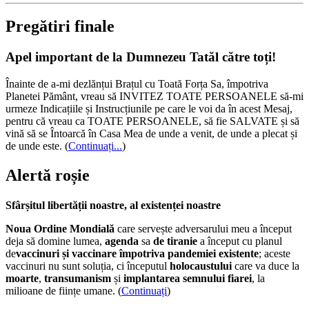
Pregătiri finale
Apel important de la Dumnezeu Tatăl către toți!
Înainte de a-mi dezlănțui Brațul cu Toată Forța Sa, împotriva
Planetei Pământ, vreau să INVITEZ TOATE PERSOANELE să-mi
urmeze Indicațiile și Instrucțiunile pe care le voi da în acest Mesaj,
pentru că vreau ca TOATE PERSOANELE, să fie SALVATE și să
vină să se Întoarcă în Casa Mea de unde a venit, de unde a plecat și
de unde este.
(
Continuați...
)
Alertă roșie
Sfârșitul libertății noastre, al existenței noastre
Noua Ordine Mondială
care servește adversarului meu a început
deja să domine lumea,
agenda
sa
de tiranie
a început cu planul
de
vaccinuri și vaccinare împotriva pandemiei existente
; aceste
vaccinuri nu sunt soluția, ci începutul
holocaustului
care va duce la
moarte
,
transumanism
și
implantarea semnului fiarei
, la
milioane de ființe umane. (
Continuați
)