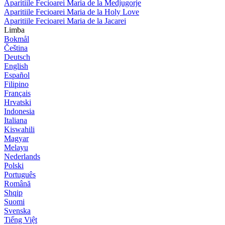
Aparitiile Fecioarei Maria de la Medjugorje
Aparitiile Fecioarei Maria de la Holy Love
Aparitiile Fecioarei Maria de la Jacarei
Limba
Bokmål
Čeština
Deutsch
English
Español
Filipino
Français
Hrvatski
Indonesia
Italiana
Kiswahili
Magyar
Melayu
Nederlands
Polski
Português
Română
Shqip
Suomi
Svenska
Tiếng Việt