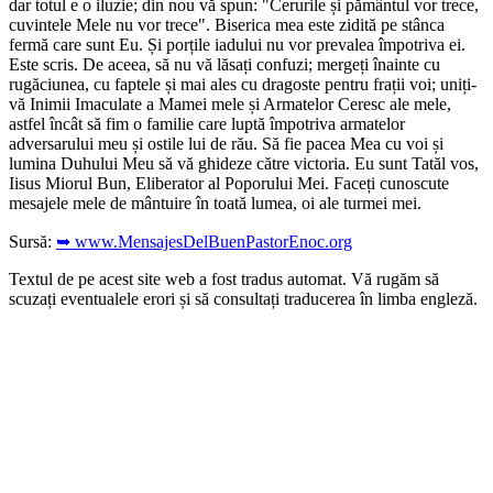
dar totul e o iluzie; din nou vă spun: "Cerurile și pământul vor trece,
cuvintele Mele nu vor trece". Biserica mea este zidită pe stânca
fermă care sunt Eu. Și porțile iadului nu vor prevalea împotriva ei.
Este scris. De aceea, să nu vă lăsați confuzi; mergeți înainte cu
rugăciunea, cu faptele și mai ales cu dragoste pentru frații voi; uniți-
vă Inimii Imaculate a Mamei mele și Armatelor Ceresc ale mele,
astfel încât să fim o familie care luptă împotriva armatelor
adversarului meu și ostile lui de rău. Să fie pacea Mea cu voi și
lumina Duhului Meu să vă ghideze către victoria. Eu sunt Tatăl vos,
Iisus Miorul Bun, Eliberator al Poporului Mei. Faceți cunoscute
mesajele mele de mântuire în toată lumea, oi ale turmei mei.
Sursă:
➥ www.MensajesDelBuenPastorEnoc.org
Textul de pe acest site web a fost tradus automat. Vă rugăm să
scuzați eventualele erori și să consultați traducerea în limba engleză.