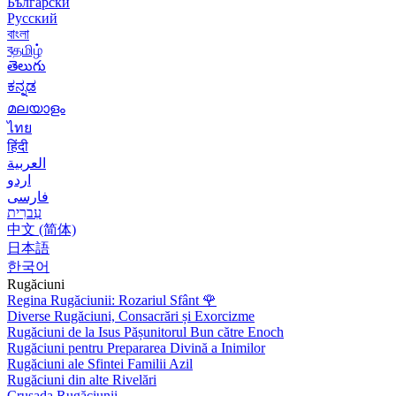
Български
Русский
বাংলা
বதமிழ்
తెలుగు
ಕನ್ನಡ
മലയാളം
ไทย
हिंदी
العربية
اردو
فارسی
עִברִית
中文 (简体)
日本語
한국어
Rugăciuni
Regina Rugăciunii: Rozariul Sfânt
🌹
Diverse Rugăciuni, Consacrări și Exorcizme
Rugăciuni de la Isus Pășunitorul Bun către Enoch
Rugăciuni pentru Prepararea Divină a Inimilor
Rugăciuni ale Sfintei Familii Azil
Rugăciuni din alte Rivelări
Crusada Rugăciunii