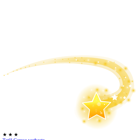
★
★
★