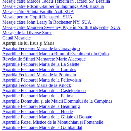
Mesaje către Marcos Tadeu Teixeira în Jacareí SP, Brazilia
Mesaje către Edson Glauber în Itapiranga AM, Brazilia
Mesaje către Sfânta Familie Azil, SUA
Mesaje pentru Copiii Renașterii, SUA
Mesaje către John Leary în Rochester NY, SUA
Mesaje către Maureen Sweeney-Kyle în North Ridgeville, SUA
Mesaje de la Diverse Surse
Caută Mesajele
Apariții ale lui Iisus și Maria
Apariția Fecioarei Maria de la Caravaggio
Aparițiile Fecioarei Maria a Bunului Eveniment din Quito
Revelatiile Sfintei Margarete Marie Alacoque
Aparitiile Fecioarei Maria de la La Salette
Aparitiile Fecioarei Maria de la Lourdes
Apariția Fecioarei Maria de la Pontmain
Aparitiile Fecioarei Maria de la Pellevoisin
Apariția Fecioarei Maria de la Knock
Aparitiile Fecioarei Maria de la Castelpetroso
Aparitiile Fecioarei Maria de la Fatima
Aparițiile Domnului și ale Maicii Domnului de la Campinas
Aparitiile Fecioarei Maria de la Beauraing
Aparițiile Fecioarei Maria de la Heede
Aparitiile Fecioarei Maria de la Ghiaie di Bonate
Aparitiile Rozei Mistice de la Montichiari și Fontanelle
Aparitiile Fecioarei Maria de la Garabandal