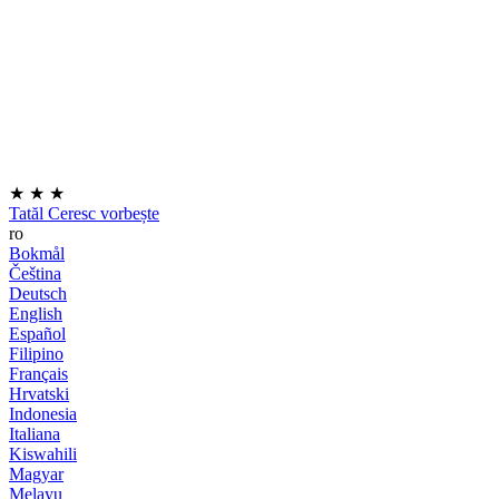
★
★
★
Tatăl Ceresc vorbește
ro
Bokmål
Čeština
Deutsch
English
Español
Filipino
Français
Hrvatski
Indonesia
Italiana
Kiswahili
Magyar
Melayu