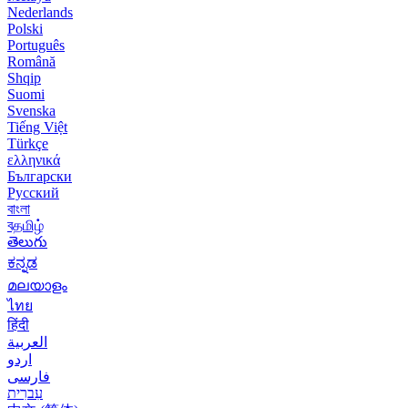
Nederlands
Polski
Português
Română
Shqip
Suomi
Svenska
Tiếng Việt
Türkçe
ελληνικά
Български
Русский
বাংলা
বதமிழ்
తెలుగు
ಕನ್ನಡ
മലയാളം
ไทย
हिंदी
العربية
اردو
فارسی
עִברִית