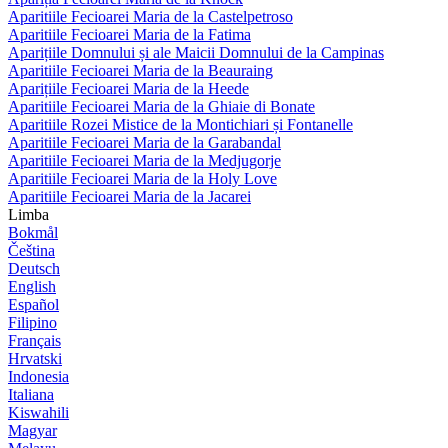
Aparitiile Fecioarei Maria de la Castelpetroso
Aparitiile Fecioarei Maria de la Fatima
Aparițiile Domnului și ale Maicii Domnului de la Campinas
Aparitiile Fecioarei Maria de la Beauraing
Aparițiile Fecioarei Maria de la Heede
Aparitiile Fecioarei Maria de la Ghiaie di Bonate
Aparitiile Rozei Mistice de la Montichiari și Fontanelle
Aparitiile Fecioarei Maria de la Garabandal
Aparitiile Fecioarei Maria de la Medjugorje
Aparitiile Fecioarei Maria de la Holy Love
Aparitiile Fecioarei Maria de la Jacarei
Limba
Bokmål
Čeština
Deutsch
English
Español
Filipino
Français
Hrvatski
Indonesia
Italiana
Kiswahili
Magyar