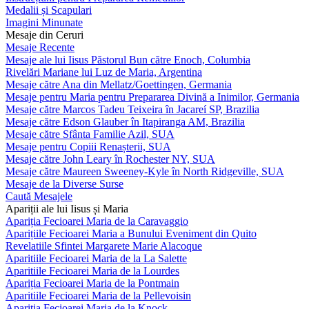
Medalii și Scapulari
Imagini Minunate
Mesaje din Ceruri
Mesaje Recente
Mesaje ale lui Iisus Păstorul Bun către Enoch, Columbia
Rivelări Mariane lui Luz de Maria, Argentina
Mesaje către Ana din Mellatz/Goettingen, Germania
Mesaje pentru Maria pentru Prepararea Divină a Inimilor, Germania
Mesaje către Marcos Tadeu Teixeira în Jacareí SP, Brazilia
Mesaje către Edson Glauber în Itapiranga AM, Brazilia
Mesaje către Sfânta Familie Azil, SUA
Mesaje pentru Copiii Renașterii, SUA
Mesaje către John Leary în Rochester NY, SUA
Mesaje către Maureen Sweeney-Kyle în North Ridgeville, SUA
Mesaje de la Diverse Surse
Caută Mesajele
Apariții ale lui Iisus și Maria
Apariția Fecioarei Maria de la Caravaggio
Aparițiile Fecioarei Maria a Bunului Eveniment din Quito
Revelatiile Sfintei Margarete Marie Alacoque
Aparitiile Fecioarei Maria de la La Salette
Aparitiile Fecioarei Maria de la Lourdes
Apariția Fecioarei Maria de la Pontmain
Aparitiile Fecioarei Maria de la Pellevoisin
Apariția Fecioarei Maria de la Knock