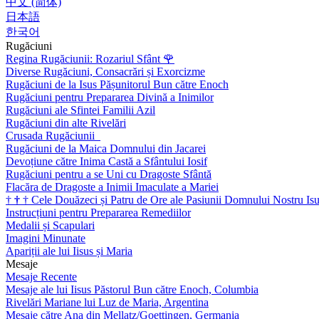
中文 (简体)
日本語
한국어
Rugăciuni
Regina Rugăciunii: Rozariul Sfânt
🌹
Diverse Rugăciuni, Consacrări și Exorcizme
Rugăciuni de la Isus Pășunitorul Bun către Enoch
Rugăciuni pentru Prepararea Divină a Inimilor
Rugăciuni ale Sfintei Familii Azil
Rugăciuni din alte Rivelări
Crusada Rugăciunii
Rugăciuni de la Maica Domnului din Jacarei
Devoțiune către Inima Castă a Sfântului Iosif
Rugăciuni pentru a se Uni cu Dragoste Sfântă
Flacăra de Dragoste a Inimii Imaculate a Mariei
†
†
†
Cele Douăzeci și Patru de Ore ale Pasiunii Domnului Nostru Isu
Instrucțiuni pentru Prepararea Remediilor
Medalii și Scapulari
Imagini Minunate
Apariții ale lui Iisus și Maria
Mesaje
Mesaje Recente
Mesaje ale lui Iisus Păstorul Bun către Enoch, Columbia
Rivelări Mariane lui Luz de Maria, Argentina
Mesaje către Ana din Mellatz/Goettingen, Germania