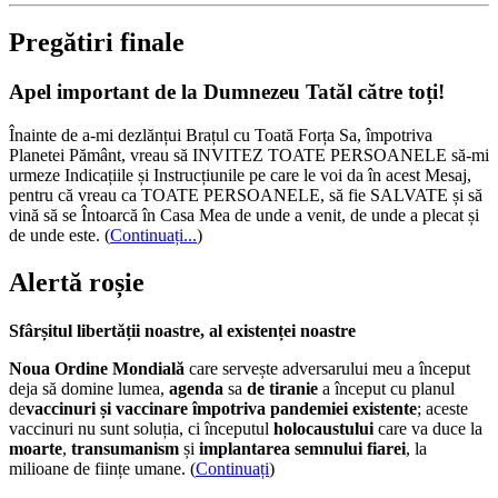
Pregătiri finale
Apel important de la Dumnezeu Tatăl către toți!
Înainte de a-mi dezlănțui Brațul cu Toată Forța Sa, împotriva
Planetei Pământ, vreau să INVITEZ TOATE PERSOANELE să-mi
urmeze Indicațiile și Instrucțiunile pe care le voi da în acest Mesaj,
pentru că vreau ca TOATE PERSOANELE, să fie SALVATE și să
vină să se Întoarcă în Casa Mea de unde a venit, de unde a plecat și
de unde este.
(
Continuați...
)
Alertă roșie
Sfârșitul libertății noastre, al existenței noastre
Noua Ordine Mondială
care servește adversarului meu a început
deja să domine lumea,
agenda
sa
de tiranie
a început cu planul
de
vaccinuri și vaccinare împotriva pandemiei existente
; aceste
vaccinuri nu sunt soluția, ci începutul
holocaustului
care va duce la
moarte
,
transumanism
și
implantarea semnului fiarei
, la
milioane de ființe umane. (
Continuați
)