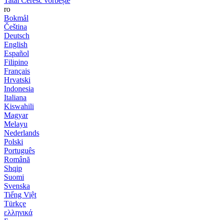
Tatăl Ceresc vorbește
ro
Bokmål
Čeština
Deutsch
English
Español
Filipino
Français
Hrvatski
Indonesia
Italiana
Kiswahili
Magyar
Melayu
Nederlands
Polski
Português
Română
Shqip
Suomi
Svenska
Tiếng Việt
Türkçe
ελληνικά