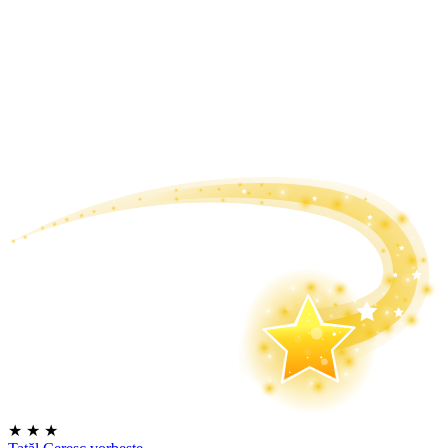
★
★
★