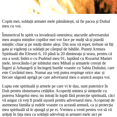
Copiii mei, soldații armatei mele pământești, să fie pacea și Duhul
meu cu voi.
Întunericul în spirit va invadează omenirea; atacurile adversarului
meu asupra minților copiilor mei vor face pe mulți să-și piardă
mințile; chiar și pe mulți dintre aleși. Din nou vă repet, trebuie să fiți
gata și vigilenți ca soldații pe câmpul de bătălie. Puneți Armura
Spirituală din Efeseni 6, 10 până la 20 dimineața și seara, pentru că
ora a sosit; întări-o cu Psalmul meu 91, luptând cu Rozariul Mamei
mele, invocându-l pe iubitului meu Mihail și armatele cerești de
Îngeri și Arhangeli și încingeți burtile voastre cu Sabia Duhului, care
este Cuvântul meu. Numai așa veți putea respinge orice atac și
fiecare săgeată aprigă pe care adversarul meu o aruncă asupra voi.
Lupta este spirituală și armele pe care vi le dau, sunt puternice în
Duh pentru răsturnarea cetăților. Acoperiți mintea și simțurile cu
puterea Sângelui meu; nu intrați în luptă fără protecție spirituală, căci
vă asigur că veți fi pradă ușoară pentru adversarul meu. Acoperați de
asemenea familia și rudele voastre cu această armură, ca și protecția
mea spirituală să le ajungă și pe ei. Vremea a venit pentru voi să vă
arățați în fața mea ca soldații adevérați ai armatei mele aici pe