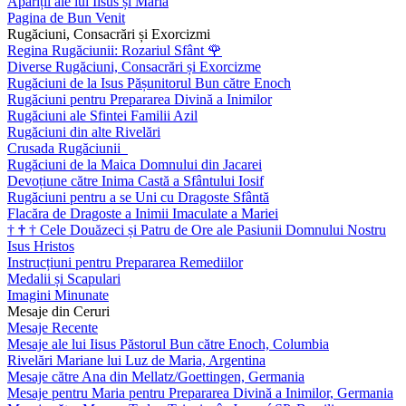
Apariții ale lui Iisus și Maria
Pagina de Bun Venit
Rugăciuni, Consacrări și Exorcizmi
Regina Rugăciunii: Rozariul Sfânt
🌹
Diverse Rugăciuni, Consacrări și Exorcizme
Rugăciuni de la Isus Pășunitorul Bun către Enoch
Rugăciuni pentru Prepararea Divină a Inimilor
Rugăciuni ale Sfintei Familii Azil
Rugăciuni din alte Rivelări
Crusada Rugăciunii
Rugăciuni de la Maica Domnului din Jacarei
Devoțiune către Inima Castă a Sfântului Iosif
Rugăciuni pentru a se Uni cu Dragoste Sfântă
Flacăra de Dragoste a Inimii Imaculate a Mariei
†
†
†
Cele Douăzeci și Patru de Ore ale Pasiunii Domnului Nostru
Isus Hristos
Instrucțiuni pentru Prepararea Remediilor
Medalii și Scapulari
Imagini Minunate
Mesaje din Ceruri
Mesaje Recente
Mesaje ale lui Iisus Păstorul Bun către Enoch, Columbia
Rivelări Mariane lui Luz de Maria, Argentina
Mesaje către Ana din Mellatz/Goettingen, Germania
Mesaje pentru Maria pentru Prepararea Divină a Inimilor, Germania