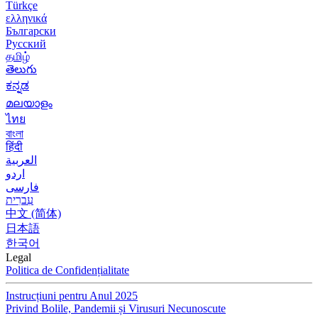
Türkçe
ελληνικά
Български
Русский
தமிழ்
తెలుగు
ಕನ್ನಡ
മലയാളം
ไทย
বাংলা
हिंदी
العربية
اردو
فارسی
עִברִית
中文 (简体)
日本語
한국어
Legal
Politica de Confidențialitate
Instrucțiuni pentru Anul 2025
Privind Bolile, Pandemii și Virusuri Necunoscute