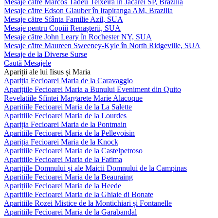
Mesaje către Marcos Tadeu Teixeira în Jacareí SP, Brazilia
Mesaje către Edson Glauber în Itapiranga AM, Brazilia
Mesaje către Sfânta Familie Azil, SUA
Mesaje pentru Copiii Renașterii, SUA
Mesaje către John Leary în Rochester NY, SUA
Mesaje către Maureen Sweeney-Kyle în North Ridgeville, SUA
Mesaje de la Diverse Surse
Caută Mesajele
Apariții ale lui Iisus și Maria
Apariția Fecioarei Maria de la Caravaggio
Aparițiile Fecioarei Maria a Bunului Eveniment din Quito
Revelatiile Sfintei Margarete Marie Alacoque
Aparitiile Fecioarei Maria de la La Salette
Aparitiile Fecioarei Maria de la Lourdes
Apariția Fecioarei Maria de la Pontmain
Aparitiile Fecioarei Maria de la Pellevoisin
Apariția Fecioarei Maria de la Knock
Aparitiile Fecioarei Maria de la Castelpetroso
Aparitiile Fecioarei Maria de la Fatima
Aparițiile Domnului și ale Maicii Domnului de la Campinas
Aparitiile Fecioarei Maria de la Beauraing
Aparițiile Fecioarei Maria de la Heede
Aparitiile Fecioarei Maria de la Ghiaie di Bonate
Aparitiile Rozei Mistice de la Montichiari și Fontanelle
Aparitiile Fecioarei Maria de la Garabandal