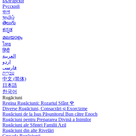
Български
Русский
বাংলা
বதமிழ்
తెలుగు
ಕನ್ನಡ
മലയാളം
ไทย
हिंदी
العربية
اردو
فارسی
עִברִית
中文 (简体)
日本語
한국어
Rugăciuni
Regina Rugăciunii: Rozariul Sfânt
🌹
Diverse Rugăciuni, Consacrări și Exorcizme
Rugăciuni de la Isus Pășunitorul Bun către Enoch
Rugăciuni pentru Prepararea Divină a Inimilor
Rugăciuni ale Sfintei Familii Azil
Rugăciuni din alte Rivelări
Crusada Rugăciunii