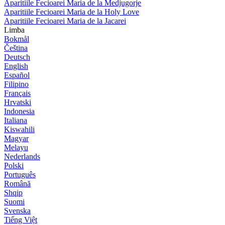
Aparitiile Fecioarei Maria de la Medjugorje
Aparitiile Fecioarei Maria de la Holy Love
Aparitiile Fecioarei Maria de la Jacarei
Limba
Bokmål
Čeština
Deutsch
English
Español
Filipino
Français
Hrvatski
Indonesia
Italiana
Kiswahili
Magyar
Melayu
Nederlands
Polski
Português
Română
Shqip
Suomi
Svenska
Tiếng Việt