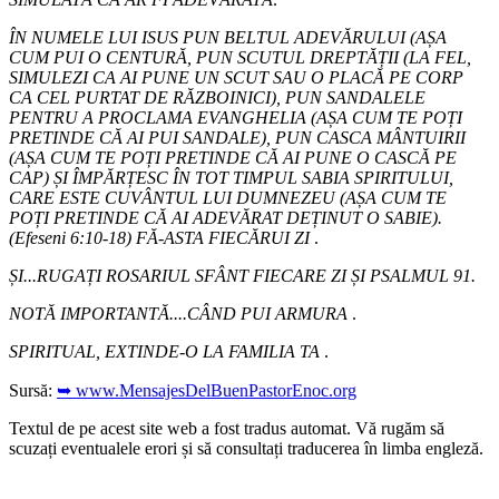
ÎN NUMELE LUI ISUS PUN BELTUL ADEVĂRULUI (AȘA
CUM PUI O CENTURĂ, PUN SCUTUL DREPTĂȚII (LA FEL,
SIMULEZI CA AI PUNE UN SCUT SAU O PLACĂ PE CORP
CA CEL PURTAT DE RĂZBOINICI), PUN SANDALELE
PENTRU A PROCLAMA EVANGHELIA (AȘA CUM TE POȚI
PRETINDE CĂ AI PUI SANDALE), PUN CASCA MÂNTUIRII
(AȘA CUM TE POȚI PRETINDE CĂ AI PUNE O CASCĂ PE
CAP) ȘI ÎMPĂRȚESC ÎN TOT TIMPUL SABIA SPIRITULUI,
CARE ESTE CUVÂNTUL LUI DUMNEZEU (AȘA CUM TE
POȚI PRETINDE CĂ AI ADEVĂRAT DEȚINUT O SABIE).
(Efeseni 6:10-18) FĂ-ASTA FIECĂRUI ZI
.
ȘI...RUGAȚI ROSARIUL SFÂNT FIECARE ZI ȘI PSALMUL 91.
NOTĂ IMPORTANTĂ....CÂND PUI ARMURA
.
SPIRITUAL, EXTINDE-O LA FAMILIA TA
.
Sursă:
➥ www.MensajesDelBuenPastorEnoc.org
Textul de pe acest site web a fost tradus automat. Vă rugăm să
scuzați eventualele erori și să consultați traducerea în limba engleză.