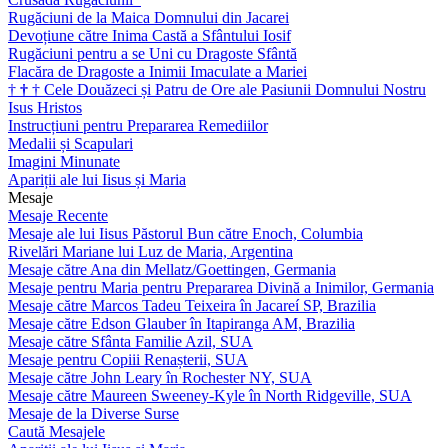
Rugăciuni de la Maica Domnului din Jacarei
Devoțiune către Inima Castă a Sfântului Iosif
Rugăciuni pentru a se Uni cu Dragoste Sfântă
Flacăra de Dragoste a Inimii Imaculate a Mariei
†
†
†
Cele Douăzeci și Patru de Ore ale Pasiunii Domnului Nostru
Isus Hristos
Instrucțiuni pentru Prepararea Remediilor
Medalii și Scapulari
Imagini Minunate
Apariții ale lui Iisus și Maria
Mesaje
Mesaje Recente
Mesaje ale lui Iisus Păstorul Bun către Enoch, Columbia
Rivelări Mariane lui Luz de Maria, Argentina
Mesaje către Ana din Mellatz/Goettingen, Germania
Mesaje pentru Maria pentru Prepararea Divină a Inimilor, Germania
Mesaje către Marcos Tadeu Teixeira în Jacareí SP, Brazilia
Mesaje către Edson Glauber în Itapiranga AM, Brazilia
Mesaje către Sfânta Familie Azil, SUA
Mesaje pentru Copiii Renașterii, SUA
Mesaje către John Leary în Rochester NY, SUA
Mesaje către Maureen Sweeney-Kyle în North Ridgeville, SUA
Mesaje de la Diverse Surse
Caută Mesajele