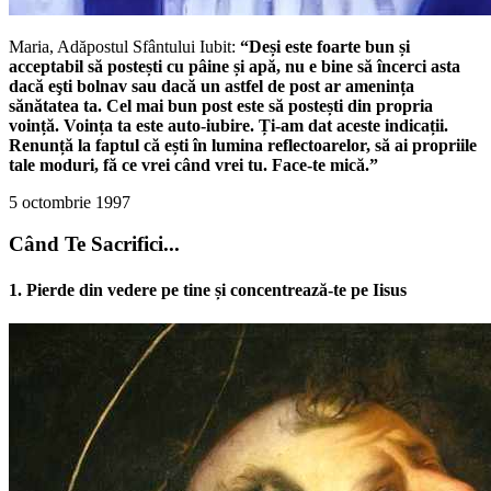
Maria, Adăpostul Sfântului Iubit:
“Deși este foarte bun și
acceptabil să postești cu pâine și apă, nu e bine să încerci asta
dacă eşti bolnav sau dacă un astfel de post ar amenința
sănătatea ta. Cel mai bun post este să postești din propria
voință. Voința ta este auto-iubire. Ți-am dat aceste indicații.
Renunță la faptul că ești în lumina reflectoarelor, să ai propriile
tale moduri, fă ce vrei când vrei tu. Face-te mică.”
5 octombrie 1997
Când Te Sacrifici...
1. Pierde din vedere pe tine și concentrează-te pe Iisus