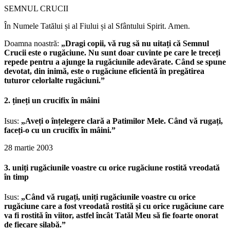
SEMNUL CRUCII
În Numele Tatălui și al Fiului și al Sfântului Spirit. Amen.
Doamna noastră:
„Dragi copii, vă rug să nu uitați că Semnul
Crucii este o rugăciune. Nu sunt doar cuvinte pe care le treceți
repede pentru a ajunge la rugăciunile adevărate. Când se spune
devotat, din inimă, este o rugăciune eficientă în pregătirea
tuturor celorlalte rugăciuni.”
2. țineți un crucifix în mâini
Isus:
„Aveți o înțelegere clară a Patimilor Mele. Când vă rugați,
faceți-o cu un crucifix în mâini.”
28 martie 2003
3. uniți rugăciunile voastre cu orice rugăciune rostită vreodată
în timp
Isus:
„Când vă rugați, uniți rugăciunile voastre cu orice
rugăciune care a fost vreodată rostită și cu orice rugăciune care
va fi rostită în viitor, astfel încât Tatăl Meu să fie foarte onorat
de fiecare silabă.”