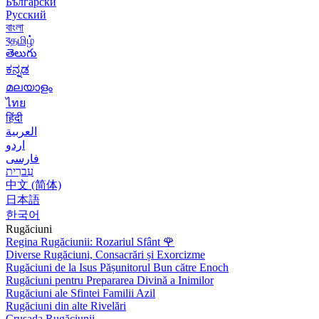
Български
Русский
বাংলা
বதமிழ்
తెలుగు
ಕನ್ನಡ
മലയാളം
ไทย
हिंदी
العربية
اردو
فارسی
עִברִית
中文 (简体)
日本語
한국어
Rugăciuni
Regina Rugăciunii: Rozariul Sfânt
🌹
Diverse Rugăciuni, Consacrări și Exorcizme
Rugăciuni de la Isus Pășunitorul Bun către Enoch
Rugăciuni pentru Prepararea Divină a Inimilor
Rugăciuni ale Sfintei Familii Azil
Rugăciuni din alte Rivelări
Crusada Rugăciunii