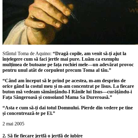
Sfântul Toma de Aquino:
“Dragă copile, am venit să-ți ajut la
înțelegere cum să faci jertfe mai pure. Luăm ca exemplu
mulțimea de butoane pe fața rochiei mele—un adevărat provoc
pentru unul atât de corpulent precum Toma al tău.”
“Când am început să le prind pe acestea, m-am desprins de
orice gând la costul meu și m-am concentrat pe Iisus. La fiecare
buton mă vedeam sămânțându-I Rănile lui Iisus—curățându-i
Fața Sângeroasă și consoland Mama Sa Dureroasă.”
“Asta e cum să-ți dai totul Domnului. Pierde din vedere pe tine
și concentrează-te pe El.”
2 mai 2005
2. Să fie fiecare jertfă o jertfă de iubire