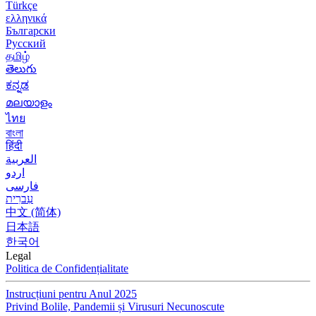
Türkçe
ελληνικά
Български
Русский
தமிழ்
తెలుగు
ಕನ್ನಡ
മലയാളം
ไทย
বাংলা
हिंदी
العربية
اردو
فارسی
עִברִית
中文 (简体)
日本語
한국어
Legal
Politica de Confidențialitate
Instrucțiuni pentru Anul 2025
Privind Bolile, Pandemii și Virusuri Necunoscute