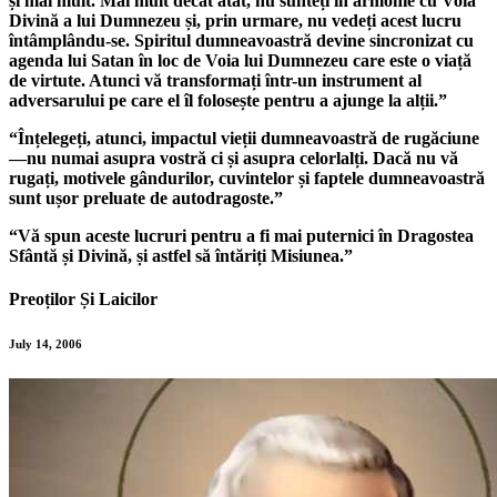
și mai mult. Mai mult decât atât, nu sunteți în armonie cu Voia
Divină a lui Dumnezeu și, prin urmare, nu vedeți acest lucru
întâmplându-se. Spiritul dumneavoastră devine sincronizat cu
agenda lui Satan în loc de Voia lui Dumnezeu care este o viață
de virtute. Atunci vă transformați într-un instrument al
adversarului pe care el îl folosește pentru a ajunge la alții.”
“Înțelegeți, atunci, impactul vieții dumneavoastră de rugăciune
—nu numai asupra vostră ci și asupra celorlalți. Dacă nu vă
rugați, motivele gândurilor, cuvintelor și faptele dumneavoastră
sunt ușor preluate de autodragoste.”
“Vă spun aceste lucruri pentru a fi mai puternici în Dragostea
Sfântă și Divină, și astfel să întăriți Misiunea.”
Preoților Și Laicilor
July 14, 2006