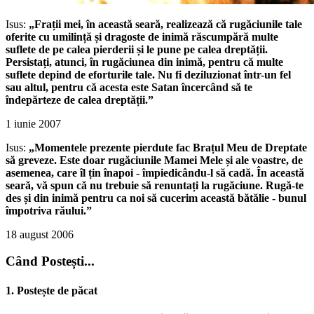
Isus:
„Frații mei, în această seară, realizează că rugăciunile tale
oferite cu umilință și dragoste de inimă răscumpără multe
suflete de pe calea pierderii și le pune pe calea dreptății.
Persistați, atunci, în rugăciunea din inimă, pentru că multe
suflete depind de eforturile tale. Nu fi deziluzionat într-un fel
sau altul, pentru că acesta este Satan încercând să te
îndepărteze de calea dreptății.”
1 iunie 2007
Isus:
„Momentele prezente pierdute fac Brațul Meu de Dreptate
să greveze. Este doar rugăciunile Mamei Mele și ale voastre, de
asemenea, care îl țin înapoi - împiedicându-l să cadă. În această
seară, vă spun că nu trebuie să renuntați la rugăciune. Rugă-te
des și din inimă pentru ca noi să cucerim această bătălie - bunul
împotriva răului.”
18 august 2006
Când Postești...
1. Postește de păcat