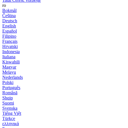
Tatăl Ceresc vorbește
ro
Bokmål
Čeština
Deutsch
English
Español
Filipino
Français
Hrvatski
Indonesia
Italiana
Kiswahili
Magyar
Melayu
Nederlands
Polski
Português
Română
Shqip
Suomi
Svenska
Tiếng Việt
Türkçe
ελληνικά