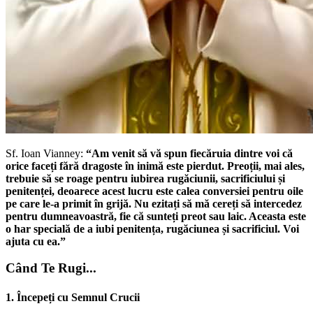
Sf. Ioan Vianney:
“Am venit să vă spun fiecăruia dintre voi că
orice faceți fără dragoste în inimă este pierdut. Preoții, mai ales,
trebuie să se roage pentru iubirea rugăciunii, sacrificiului și
penitenței, deoarece acest lucru este calea conversiei pentru oile
pe care le-a primit în grijă. Nu ezitați să mă cereți să intercedez
pentru dumneavoastră, fie că sunteți preot sau laic. Aceasta este
o har specială de a iubi penitența, rugăciunea și sacrificiul. Voi
ajuta cu ea.”
Când Te Rugi...
1. Începeți cu Semnul Crucii