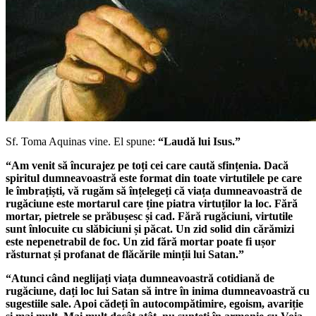
Sf. Toma Aquinas vine.
El spune:
“Laudă lui Isus.”
“Am venit să încurajez pe toți cei care caută sfințenia. Dacă
spiritul dumneavoastră este format din toate virtutilele pe care
le îmbrațiști, vă rugăm să înțelegeți că viața dumneavoastră de
rugăciune este mortarul care ține piatra virtuților la loc. Fără
mortar, pietrele se prăbușesc și cad. Fără rugăciuni, virtutile
sunt înlocuite cu slăbiciuni și păcat. Un zid solid din cărămizi
este nepenetrabil de foc. Un zid fără mortar poate fi ușor
răsturnat și profanat de flăcările minții lui Satan.”
“Atunci când neglijați viața dumneavoastră cotidiană de
rugăciune, dați loc lui Satan să intre în inima dumneavoastră cu
sugestiile sale. Apoi cădeți în autocompătimire, egoism, avariție