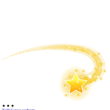
★
★
★