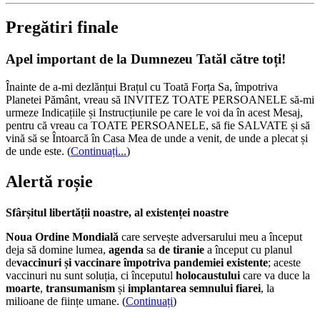
Pregătiri finale
Apel important de la Dumnezeu Tatăl către toți!
Înainte de a-mi dezlănțui Brațul cu Toată Forța Sa, împotriva
Planetei Pământ, vreau să INVITEZ TOATE PERSOANELE să-mi
urmeze Indicațiile și Instrucțiunile pe care le voi da în acest Mesaj,
pentru că vreau ca TOATE PERSOANELE, să fie SALVATE și să
vină să se Întoarcă în Casa Mea de unde a venit, de unde a plecat și
de unde este.
(
Continuați...
)
Alertă roșie
Sfârșitul libertății noastre, al existenței noastre
Noua Ordine Mondială
care servește adversarului meu a început
deja să domine lumea,
agenda
sa
de tiranie
a început cu planul
de
vaccinuri și vaccinare împotriva pandemiei existente
; aceste
vaccinuri nu sunt soluția, ci începutul
holocaustului
care va duce la
moarte
,
transumanism
și
implantarea semnului fiarei
, la
milioane de ființe umane. (
Continuați
)