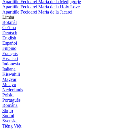
Aparitiile Fecioarei Maria de la Medjugorje
Aparitiile Fecioarei Maria de la Holy Love
Aparitiile Fecioarei Maria de la Jacarei
Limba
Bokmål
Čeština
Deutsch
English
Español
Filipino
Français
Hrvatski
Indonesia
Italiana
Kiswahili
Magyar
Melayu
Nederlands
Polski
Português
Română
Shqip
Suomi
Svenska
Tiếng Việt