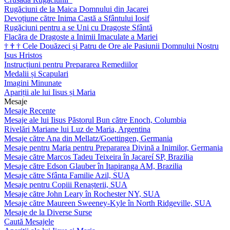
Rugăciuni de la Maica Domnului din Jacarei
Devoțiune către Inima Castă a Sfântului Iosif
Rugăciuni pentru a se Uni cu Dragoste Sfântă
Flacăra de Dragoste a Inimii Imaculate a Mariei
†
†
†
Cele Douăzeci și Patru de Ore ale Pasiunii Domnului Nostru
Isus Hristos
Instrucțiuni pentru Prepararea Remediilor
Medalii și Scapulari
Imagini Minunate
Apariții ale lui Iisus și Maria
Mesaje
Mesaje Recente
Mesaje ale lui Iisus Păstorul Bun către Enoch, Columbia
Rivelări Mariane lui Luz de Maria, Argentina
Mesaje către Ana din Mellatz/Goettingen, Germania
Mesaje pentru Maria pentru Prepararea Divină a Inimilor, Germania
Mesaje către Marcos Tadeu Teixeira în Jacareí SP, Brazilia
Mesaje către Edson Glauber în Itapiranga AM, Brazilia
Mesaje către Sfânta Familie Azil, SUA
Mesaje pentru Copiii Renașterii, SUA
Mesaje către John Leary în Rochester NY, SUA
Mesaje către Maureen Sweeney-Kyle în North Ridgeville, SUA
Mesaje de la Diverse Surse
Caută Mesajele