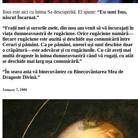
Iisus este aici cu Inima Sa descoperită.
El spune:
“Eu sunt Isus,
născut Încarnat.”
“Frații mei și surorile mele, din nou am venit să vă încurajați în
viața dumneavoastră de rugăciune. Orice rugăciune numără—
fiecare rugăciune este auzită și deschide ușa comunicării între
Ceruri și pământ. Ca pe pământ, uneori uși sunt deschise doar
o crăpătură—este adevărat și cu rugăciunile. Cu cât aveți mai
multă dragoste în inima dumneavoastră când vă rugați, cu atât
se deschide mai larg ușa comunicării.”
“În seara asta vă binecuvântez cu Binecuvântarea Mea de
Dragoste Divină.”
January 7, 2006