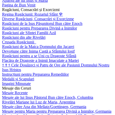
Apariții ale lui Iisus și Maria
Pagina de Bun Venit
Rugăciuni, Consacrări și Exorcizmi
Regina Rugăciunii: Rozariul Sfânt
🌹
Diverse Rugăciuni, Consacrări și Exorcizme
Rugăciuni de la Isus Pășunitorul Bun către Enoch
Rugăciuni pentru Prepararea Divină a Inimilor
Rugăciuni ale Sfintei Familii Azil
Rugăciuni din alte Rivelări
Crusada Rugăciunii
Rugăciuni de la Maica Domnului din Jacarei
Devoțiune către Inima Castă a Sfântului Iosif
Rugăciuni pentru a se Uni cu Dragoste Sfântă
Flacăra de Dragoste a Inimii Imaculate a Mariei
†
†
†
Cele Douăzeci și Patru de Ore ale Pasiunii Domnului Nostru
Isus Hristos
Instrucțiuni pentru Prepararea Remediilor
Medalii și Scapulari
Imagini Minunate
Mesaje din Ceruri
Mesaje Recente
Mesaje ale lui Iisus Păstorul Bun către Enoch, Columbia
Rivelări Mariane lui Luz de Maria, Argentina
Mesaje către Ana din Mellatz/Goettingen, Germania
Mesaje pentru Maria pentru Prepararea Divină a Inimilor, Germania