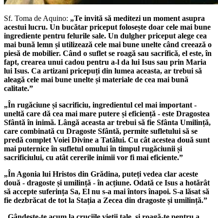
Sf. Toma de Aquino:
„Te invită să meditezi un moment asupra
acestui lucru. Un bucătar priceput folosește doar cele mai bune
ingrediente pentru felurile sale. Un dulgher priceput alege cea
mai bună lemn și utilizează cele mai bune unelte când creează o
piesă de mobilier. Când o suflet se roagă sau sacrifică, el este, în
fapt, crearea unui cadou pentru a-l da lui Isus sau prin Maria
lui Isus. Ca artizani pricepuți din lumea aceasta, ar trebui să
aleagă cele mai bune unelte și materiale de cea mai bună
calitate.”
„În rugăciune și sacrificiu, ingredientul cel mai important -
uneltă care dă cea mai mare putere și eficiență - este Dragostea
Sfântă în inimă. Lângă aceasta ar trebui să fie Sfânta Umilință,
care combinată cu Dragoste Sfântă, permite sufletului să se
predă complet Voiei Divine a Tatălui. Cu cât acestea două sunt
mai puternice în sufletul omului în timpul rugăciunii și
sacrificiului, cu atât cererile inimii vor fi mai eficiente.”
„În Agonia lui Hristos din Grădina, puteți vedea clar aceste
două - dragoste și umilință - în acțiune. Odată ce Isus a hotărât
să accepte suferința Sa, El nu s-a mai întors înapoi. S-a lăsat să
fie dezbrăcat de tot la Stația a Zecea din dragoste și umilință.”
„Gândește-te acum la cruciile vieții tale, și roagă-te pentru a