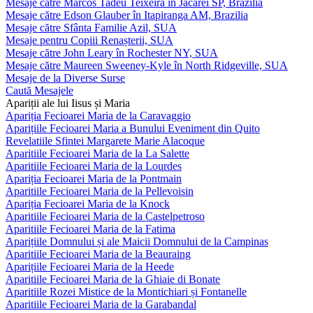
Mesaje către Marcos Tadeu Teixeira în Jacareí SP, Brazilia
Mesaje către Edson Glauber în Itapiranga AM, Brazilia
Mesaje către Sfânta Familie Azil, SUA
Mesaje pentru Copiii Renașterii, SUA
Mesaje către John Leary în Rochester NY, SUA
Mesaje către Maureen Sweeney-Kyle în North Ridgeville, SUA
Mesaje de la Diverse Surse
Caută Mesajele
Apariții ale lui Iisus și Maria
Apariția Fecioarei Maria de la Caravaggio
Aparițiile Fecioarei Maria a Bunului Eveniment din Quito
Revelatiile Sfintei Margarete Marie Alacoque
Aparitiile Fecioarei Maria de la La Salette
Aparitiile Fecioarei Maria de la Lourdes
Apariția Fecioarei Maria de la Pontmain
Aparitiile Fecioarei Maria de la Pellevoisin
Apariția Fecioarei Maria de la Knock
Aparitiile Fecioarei Maria de la Castelpetroso
Aparitiile Fecioarei Maria de la Fatima
Aparițiile Domnului și ale Maicii Domnului de la Campinas
Aparitiile Fecioarei Maria de la Beauraing
Aparițiile Fecioarei Maria de la Heede
Aparitiile Fecioarei Maria de la Ghiaie di Bonate
Aparitiile Rozei Mistice de la Montichiari și Fontanelle
Aparitiile Fecioarei Maria de la Garabandal