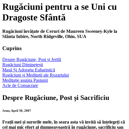
Rugăciuni pentru a se Uni cu
Dragoste Sfântă
Rugăciuni învățate de Ceruri de Maureen Sweeney-Kyle la
Sfânta Iubire, North Ridgeville, Ohio, SUA
Cuprins
Despre Rugăciune, Post și Jertfă
Rugăciuni Diminețești
Masă Și Adorația Euharistică
Rugăciuni și Meditații ale Rozariului
Meditație asupra Pasiunii
Acte de Consacrare
Despre Rugăciune, Post și Sacrificiu
Jesus, April 30, 2007
Frații mei și surorile mele, în seara asta vă invită să înțelegeți că
cel mai mic efort al dumneavoastră în rugăciune, sacrificiu sau