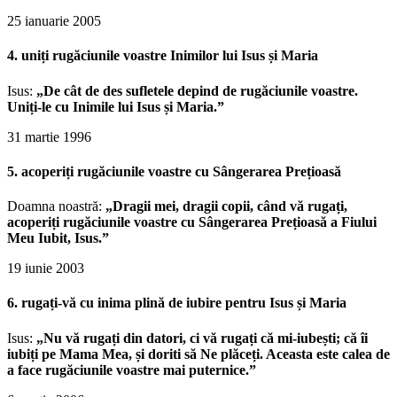
25 ianuarie 2005
4. uniți rugăciunile voastre Inimilor lui Isus și Maria
Isus:
„De cât de des sufletele depind de rugăciunile voastre.
Uniți-le cu Inimile lui Isus și Maria.”
31 martie 1996
5. acoperiți rugăciunile voastre cu Sângerarea Prețioasă
Doamna noastră:
„Dragii mei, dragii copii, când vă rugați,
acoperiți rugăciunile voastre cu Sângerarea Prețioasă a Fiului
Meu Iubit, Isus.”
19 iunie 2003
6. rugați-vă cu inima plină de iubire pentru Isus și Maria
Isus:
„Nu vă rugați din datori, ci vă rugați că mi-iubești; că îi
iubiți pe Mama Mea, și doriti să Ne plăceți. Aceasta este calea de
a face rugăciunile voastre mai puternice.”