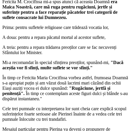
Fericita M. Crocifissa
mi-a spus atunci că
aceasta Doamnă
era
Maica Noastră
, care mă ruga pentru rugăciuni, jertfe și
suferințe pentru a face reparație păcatelor trei categorii de
suflete consacrate lui Dumnezeu.
Prima: pentru sufletele religioase care trădează vocatia lor,
A doua: pentru a repara păcatul mortal al acestor suflete,
A treia: pentru a repara trădarea preoților care se fac necuvenți
Sfântului lor Minister.
Mi-a recomandat în special sfințirea preoților, spunând-mi,
"Dacă
aceștia vor fi sfinți, multe suflete se vor sfinți."
În timp ce
Fericita Maria Crocifissa
vorbea astfel,
frumoasa Doamnă
s-a apropiat puțin și am văzut două lacrimi mari căzând din ochii
Eiași auziți vocea ei dulce spunând:
"Rugăciune, jertfă și
penitență".
În timp ce contemplam aceste figuri dulci și blânde s-au
dispărut instantaneu."
Cele trei pumnale cu interpretarea lor sunt cheia care explică scopul
suferințelor foarte serioase ale Pierinei înainte de a vedea cele trei
pumnale înlocuite cu trei trandafiri.
Mesajul particular pentru Pierina va deveni o propunere de