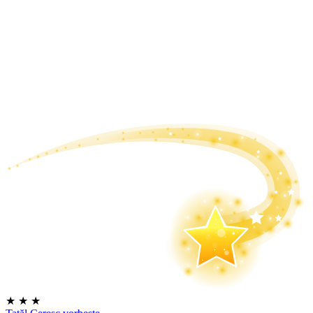
★
★
★