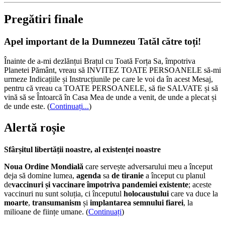
Pregătiri finale
Apel important de la Dumnezeu Tatăl către toți!
Înainte de a-mi dezlănțui Brațul cu Toată Forța Sa, împotriva
Planetei Pământ, vreau să INVITEZ TOATE PERSOANELE să-mi
urmeze Indicațiile și Instrucțiunile pe care le voi da în acest Mesaj,
pentru că vreau ca TOATE PERSOANELE, să fie SALVATE și să
vină să se Întoarcă în Casa Mea de unde a venit, de unde a plecat și
de unde este.
(
Continuați...
)
Alertă roșie
Sfârșitul libertății noastre, al existenței noastre
Noua Ordine Mondială
care servește adversarului meu a început
deja să domine lumea,
agenda
sa
de tiranie
a început cu planul
de
vaccinuri și vaccinare împotriva pandemiei existente
; aceste
vaccinuri nu sunt soluția, ci începutul
holocaustului
care va duce la
moarte
,
transumanism
și
implantarea semnului fiarei
, la
milioane de ființe umane. (
Continuați
)