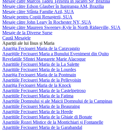
Mesaje către Marcos Tadeu Teixeira în Jacareí SP, Brazilia
Mesaje către Edson Glauber în Itapiranga AM, Brazilia
Mesaje către Sfânta Familie Azil, SUA
Mesaje pentru Copiii Renașterii, SUA
Mesaje către John Leary în Rochester NY, SUA
Mesaje către Maureen Sweeney-Kyle în North Ridgeville, SUA
Mesaje de la Diverse Surse
Caută Mesajele
Apariții ale lui Iisus și Maria
Apariția Fecioarei Maria de la Caravaggio
Aparițiile Fecioarei Maria a Bunului Eveniment din Quito
Revelatiile Sfintei Margarete Marie Alacoque
Aparitiile Fecioarei Maria de la La Salette
Aparitiile Fecioarei Maria de la Lourdes
Apariția Fecioarei Maria de la Pontmain
Aparitiile Fecioarei Maria de la Pellevoisin
Apariția Fecioarei Maria de la Knock
Aparitiile Fecioarei Maria de la Castelpetroso
Aparitiile Fecioarei Maria de la Fatima
Aparițiile Domnului și ale Maicii Domnului de la Campinas
Aparitiile Fecioarei Maria de la Beauraing
Aparițiile Fecioarei Maria de la Heede
Aparitiile Fecioarei Maria de la Ghiaie di Bonate
Aparitiile Rozei Mistice de la Montichiari și Fontanelle
Aparitiile Fecioarei Maria de la Garabandal