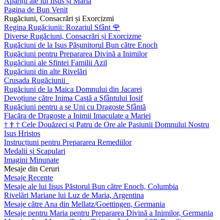
Apariții ale lui Iisus și Maria
Pagina de Bun Venit
Rugăciuni, Consacrări și Exorcizmi
Regina Rugăciunii: Rozariul Sfânt
🌹
Diverse Rugăciuni, Consacrări și Exorcizme
Rugăciuni de la Isus Pășunitorul Bun către Enoch
Rugăciuni pentru Prepararea Divină a Inimilor
Rugăciuni ale Sfintei Familii Azil
Rugăciuni din alte Rivelări
Crusada Rugăciunii
Rugăciuni de la Maica Domnului din Jacarei
Devoțiune către Inima Castă a Sfântului Iosif
Rugăciuni pentru a se Uni cu Dragoste Sfântă
Flacăra de Dragoste a Inimii Imaculate a Mariei
†
†
†
Cele Douăzeci și Patru de Ore ale Pasiunii Domnului Nostru
Isus Hristos
Instrucțiuni pentru Prepararea Remediilor
Medalii și Scapulari
Imagini Minunate
Mesaje din Ceruri
Mesaje Recente
Mesaje ale lui Iisus Păstorul Bun către Enoch, Columbia
Rivelări Mariane lui Luz de Maria, Argentina
Mesaje către Ana din Mellatz/Goettingen, Germania
Mesaje pentru Maria pentru Prepararea Divină a Inimilor, Germania