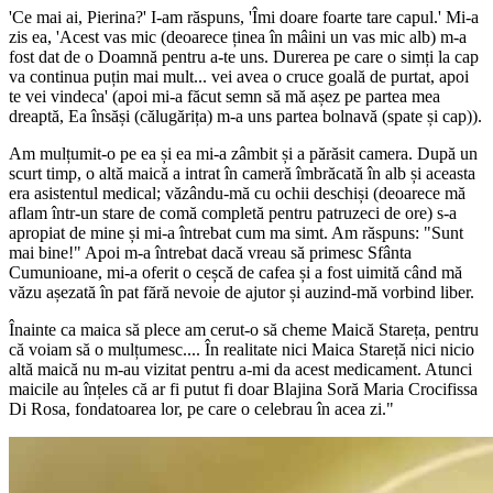
'Ce mai ai, Pierina?' I-am răspuns, 'Îmi doare foarte tare capul.' Mi-a
zis ea, 'Acest vas mic (deoarece ținea în mâini un vas mic alb) m-a
fost dat de
o Doamnă
pentru a-te uns. Durerea pe care o simți la cap
va continua puțin mai mult... vei avea o cruce goală de purtat, apoi
te vei vindeca' (apoi mi-a făcut semn să mă așez pe partea mea
dreaptă,
Ea însăși (călugărița)
m-a uns partea bolnavă (spate și cap)).
Am mulțumit-o pe ea și ea mi-a zâmbit și a părăsit camera. După un
scurt timp, o altă maică a intrat în cameră îmbrăcată în alb și aceasta
era asistentul medical; văzându-mă cu ochii deschiși (deoarece mă
aflam într-un stare de comă completă pentru patruzeci de ore) s-a
apropiat de mine și mi-a întrebat cum ma simt. Am răspuns: "Sunt
mai bine!" Apoi m-a întrebat dacă vreau să primesc Sfânta
Cumunioane, mi-a oferit o ceșcă de cafea și a fost uimită când mă
văzu așezată în pat fără nevoie de ajutor și auzind-mă vorbind liber.
Înainte ca maica să plece am cerut-o să cheme Maică Stareța, pentru
că voiam să o mulțumesc.... În realitate nici Maica Stareță nici nicio
altă maică nu m-au vizitat pentru a-mi da acest medicament. Atunci
maicile au înțeles că ar fi putut fi doar Blajina Soră Maria Crocifissa
Di Rosa, fondatoarea lor, pe care o celebrau în acea zi."