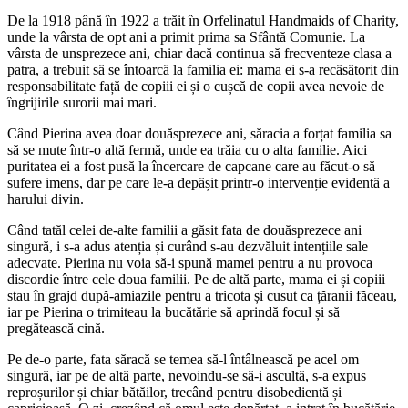
De la 1918 până în 1922 a trăit în Orfelinatul Handmaids of Charity,
unde la vârsta de opt ani a primit prima sa Sfântă Comunie. La
vârsta de unsprezece ani, chiar dacă continua să frecventeze clasa a
patra, a trebuit să se întoarcă la familia ei: mama ei s-a recăsătorit din
responsabilitate față de copiii ei și o cușcă de copii avea nevoie de
îngrijirile surorii mai mari.
Când Pierina avea doar douăsprezece ani, săracia a forțat familia sa
să se mute într-o altă fermă, unde ea trăia cu o alta familie. Aici
puritatea ei a fost pusă la încercare de capcane care au făcut-o să
sufere imens, dar pe care le-a depășit printr-o intervenție evidentă a
harului divin.
Când tatăl celei de-alte familii a găsit fata de douăsprezece ani
singură, i s-a adus atenția și curând s-au dezvăluit intențiile sale
adecvate. Pierina nu voia să-i spună mamei pentru a nu provoca
discordie între cele doua familii. Pe de altă parte, mama ei și copiii
stau în grajd după-amiazile pentru a tricota și cusut ca țăranii făceau,
iar pe Pierina o trimiteau la bucătărie să aprindă focul și să
pregătească cină.
Pe de-o parte, fata săracă se temea să-l întâlnească pe acel om
singură, iar pe de altă parte, nevoindu-se să-i ascultă, s-a expus
reproșurilor și chiar bătăilor, trecând pentru disobedientă și