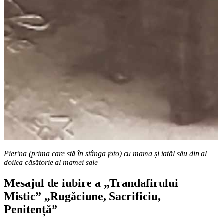
Pierina (prima care stă în stânga foto) cu mama și tatăl său din al
doilea căsătorie al mamei sale
Mesajul de iubire a „Trandafirului
Mistic” „Rugăciune, Sacrificiu,
Penitență”