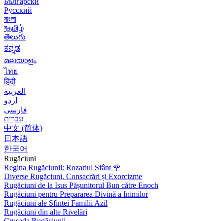
Български
Русский
বাংলা
বதமிழ்
తెలుగు
ಕನ್ನಡ
മലയാളം
ไทย
हिंदी
العربية
اردو
فارسی
עִברִית
中文 (简体)
日本語
한국어
Rugăciuni
Regina Rugăciunii: Rozariul Sfânt
🌹
Diverse Rugăciuni, Consacrări și Exorcizme
Rugăciuni de la Isus Pășunitorul Bun către Enoch
Rugăciuni pentru Prepararea Divină a Inimilor
Rugăciuni ale Sfintei Familii Azil
Rugăciuni din alte Rivelări
Crusada Rugăciunii