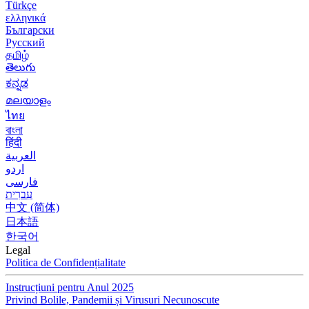
Türkçe
ελληνικά
Български
Русский
தமிழ்
తెలుగు
ಕನ್ನಡ
മലയാളം
ไทย
বাংলা
हिंदी
العربية
اردو
فارسی
עִברִית
中文 (简体)
日本語
한국어
Legal
Politica de Confidențialitate
Instrucțiuni pentru Anul 2025
Privind Bolile, Pandemii și Virusuri Necunoscute