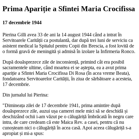
Prima Apariție a Sfintei Maria Crocifissa
17 decembrie 1944
Pierina Gilli avea 33 de ani la 14 august 1944 când a intrat în
Servitoarele Carității ca postulantă, dar după trei luni de serviciu ca
asistent medical la Spitalul pentru Copii din Brescia, a fost lovită de
o formă gravă de meningită și admisă în izolare la Infirmeria Ronco.
După douăsprezece zile de inconsiență, primind cât era posibil
sacramentele ultime, când moartea ei se aștepta, ea a avut prima
apariție a
Sfintei Maria Crocifissa Di Rosa (în acea vreme Beata)
,
fondatoarea Servitoarelor Carității, în ziua de sărbătoare a acesteia,
17 decembrie.
Din jurnalul lui Pierina:
"Dimineața zilei de 17 decembrie 1941, prima amintire după
douăsprezece zile, auzui ușa camerei mele mici să se deschidă și
deschizând ochii i-am văzut pe o călugăriță îmbrăcată în negru care
intra, de care credeam că este Maica Rev. a casei, pentru că nu
cunoșteam nici o călugăriță în acea casă. Apoi aceea călugăriță s-a
apropiat și mi-a spus: