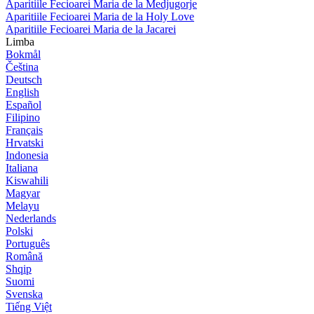
Aparitiile Fecioarei Maria de la Medjugorje
Aparitiile Fecioarei Maria de la Holy Love
Aparitiile Fecioarei Maria de la Jacarei
Limba
Bokmål
Čeština
Deutsch
English
Español
Filipino
Français
Hrvatski
Indonesia
Italiana
Kiswahili
Magyar
Melayu
Nederlands
Polski
Português
Română
Shqip
Suomi
Svenska
Tiếng Việt