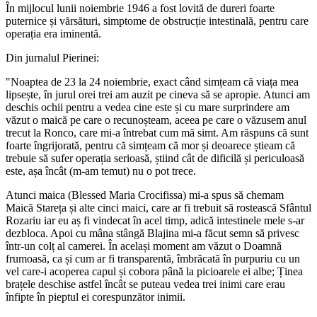
În mijlocul lunii noiembrie 1946 a fost lovită de dureri foarte
puternice și vărsături, simptome de obstrucție intestinală, pentru care
operația era iminentă.
Din jurnalul Pierinei:
"Noaptea de 23 la 24 noiembrie, exact când simțeam că viața mea
lipsește, în jurul orei trei am auzit pe cineva să se apropie. Atunci am
deschis ochii pentru a vedea cine este și cu mare surprindere am
văzut o
maică
pe care o recunoșteam, aceea pe care o văzusem anul
trecut la Ronco, care mi-a întrebat cum mă simt. Am răspuns că sunt
foarte îngrijorată, pentru că simțeam că mor și deoarece știeam că
trebuie să sufer operația serioasă, știind cât de dificilă și periculoasă
este, așa încât (m-am temut) nu o pot trece.
Atunci
maica (Blessed Maria Crocifissa)
mi-a spus să chemam
Maică Stareța și alte cinci maici, care ar fi trebuit să rostească Sfântul
Rozariu iar eu aș fi vindecat în acel timp, adică intestinele mele s-ar
dezbloca. Apoi cu mâna stângă
Blajina
mi-a făcut semn să privesc
într-un colț al camerei. În același moment am văzut o
Doamnă
frumoasă
, ca și cum ar fi transparentă, îmbrăcată în purpuriu cu un
vel care-i acoperea capul și cobora până la picioarele ei albe; Ținea
brațele deschise astfel încât se puteau vedea trei inimi care erau
înfipte în pieptul ei corespunzător inimii.