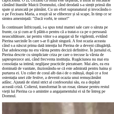
capricioasă. O zi, crezând că omul este depărtat, a intrat în bucătărie
cântând litaniile Maicii Domnului, când deodată s-a simțit prinsă din
spate și aruncată pe pământ. Cu un efort supranatural și invocându-i-
o pe Fecioara Maria, a reușit să se elibereze și să scape, în timp ce se
simtea amenințată: "Dacă vorbi, te omor!"
În continuare înfricoșată, i-a spus totul mamei sale care o săruta pe
frunte, ca și cum ar fi plătit-o pentru că a tratat-o ca pe o persoană
neascultătoare, iar pentru viitor s-a angajat să fie vigilentă, evitând
Pierina sarcinile în care s-ar fi găsit singură. A fost ocazia aceasta
când s-a născut prima dată intenția lui Pierina de a deveni călugăriță.
Dar adolescența nu era vârsta pentru decizii definitive. În jurnalul ei,
Pierina descrie cu simpliciate criza pe care o trecuse la vârsta de
șaptesprezece ani, când frecventa instituția. Rugăciunea nu mai era
consolația sa intimă; neglijase practicile piezatoare. Mai ales, ea era
dominată de vanitate, iluzionându-se că este admirată pentru haina și
purtarea ei. Un colier de coral alb dat-i de o mătușă, după ce a fost
ostentația unei zile festive, a devenit ocazia unui remușcământ
adânc. Ajutată de sfatul strict al confesorului său, ea a depășit
această criză. Colierul, transformat în un rosar, rămase pentru restul
vieții lui Pierina ca o amintire a angajamentului ei să fie întreg pe
Domnul.