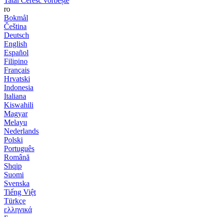
Tatăl Ceresc vorbește
ro
Bokmål
Čeština
Deutsch
English
Español
Filipino
Français
Hrvatski
Indonesia
Italiana
Kiswahili
Magyar
Melayu
Nederlands
Polski
Português
Română
Shqip
Suomi
Svenska
Tiếng Việt
Türkçe
ελληνικά