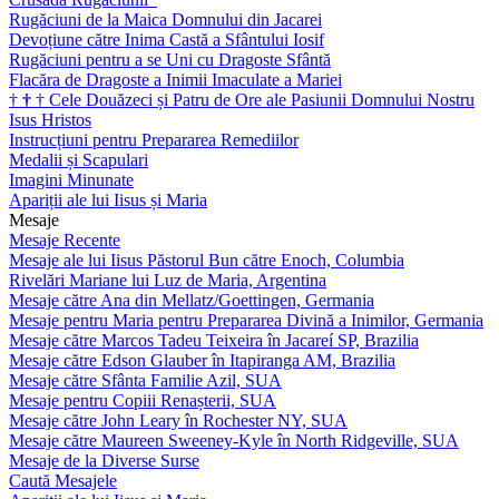
Rugăciuni de la Maica Domnului din Jacarei
Devoțiune către Inima Castă a Sfântului Iosif
Rugăciuni pentru a se Uni cu Dragoste Sfântă
Flacăra de Dragoste a Inimii Imaculate a Mariei
†
†
†
Cele Douăzeci și Patru de Ore ale Pasiunii Domnului Nostru
Isus Hristos
Instrucțiuni pentru Prepararea Remediilor
Medalii și Scapulari
Imagini Minunate
Apariții ale lui Iisus și Maria
Mesaje
Mesaje Recente
Mesaje ale lui Iisus Păstorul Bun către Enoch, Columbia
Rivelări Mariane lui Luz de Maria, Argentina
Mesaje către Ana din Mellatz/Goettingen, Germania
Mesaje pentru Maria pentru Prepararea Divină a Inimilor, Germania
Mesaje către Marcos Tadeu Teixeira în Jacareí SP, Brazilia
Mesaje către Edson Glauber în Itapiranga AM, Brazilia
Mesaje către Sfânta Familie Azil, SUA
Mesaje pentru Copiii Renașterii, SUA
Mesaje către John Leary în Rochester NY, SUA
Mesaje către Maureen Sweeney-Kyle în North Ridgeville, SUA
Mesaje de la Diverse Surse
Caută Mesajele