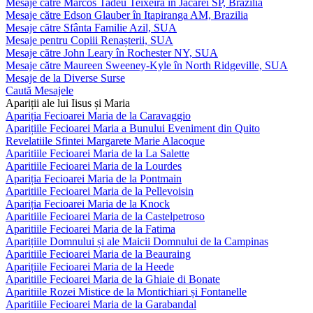
Mesaje către Marcos Tadeu Teixeira în Jacareí SP, Brazilia
Mesaje către Edson Glauber în Itapiranga AM, Brazilia
Mesaje către Sfânta Familie Azil, SUA
Mesaje pentru Copiii Renașterii, SUA
Mesaje către John Leary în Rochester NY, SUA
Mesaje către Maureen Sweeney-Kyle în North Ridgeville, SUA
Mesaje de la Diverse Surse
Caută Mesajele
Apariții ale lui Iisus și Maria
Apariția Fecioarei Maria de la Caravaggio
Aparițiile Fecioarei Maria a Bunului Eveniment din Quito
Revelatiile Sfintei Margarete Marie Alacoque
Aparitiile Fecioarei Maria de la La Salette
Aparitiile Fecioarei Maria de la Lourdes
Apariția Fecioarei Maria de la Pontmain
Aparitiile Fecioarei Maria de la Pellevoisin
Apariția Fecioarei Maria de la Knock
Aparitiile Fecioarei Maria de la Castelpetroso
Aparitiile Fecioarei Maria de la Fatima
Aparițiile Domnului și ale Maicii Domnului de la Campinas
Aparitiile Fecioarei Maria de la Beauraing
Aparițiile Fecioarei Maria de la Heede
Aparitiile Fecioarei Maria de la Ghiaie di Bonate
Aparitiile Rozei Mistice de la Montichiari și Fontanelle
Aparitiile Fecioarei Maria de la Garabandal