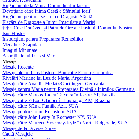
Rugăciuni de la Maica Domnului din Jacarei
Devoțiune către Inima Castă a Sfântului Iosif
Rugăciuni pentru a se Uni cu Dragoste Sfântă
Flacăra de Dragoste a Inimii Imaculate a Mariei
†
†
†
Cele Douăzeci și Patru de Ore ale Pasiunii Domnului Nostru
Isus Hristos
Instrucțiuni pentru Prepararea Remediilor
Medalii și Scapulari
Imagini Minunate
Apariții ale lui Iisus și Maria
Mesaje
Mesaje Recente
Mesaje ale lui Iisus Păstorul Bun către Enoch, Columbia
Rivelări Mariane lui Luz de Maria, Argentina
Mesaje către Ana din Mellatz/Goettingen, Germania
Mesaje pentru Maria pentru Prepararea Divină a Inimilor, Germania
Mesaje către Marcos Tadeu Teixeira în Jacareí SP, Brazilia
Mesaje către Edson Glauber în Itapiranga AM, Brazilia
Mesaje către Sfânta Familie Azil, SUA
Mesaje pentru Copiii Renașterii, SUA
Mesaje către John Leary în Rochester NY, SUA
Mesaje către Maureen Sweeney-Kyle în North Ridgeville, SUA
Mesaje de la Diverse Surse
Caută Mesajele