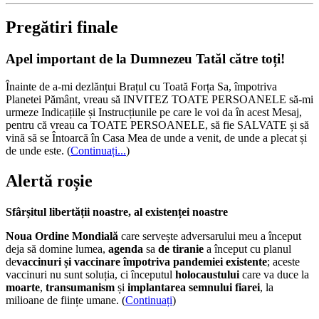
Pregătiri finale
Apel important de la Dumnezeu Tatăl către toți!
Înainte de a-mi dezlănțui Brațul cu Toată Forța Sa, împotriva
Planetei Pământ, vreau să INVITEZ TOATE PERSOANELE să-mi
urmeze Indicațiile și Instrucțiunile pe care le voi da în acest Mesaj,
pentru că vreau ca TOATE PERSOANELE, să fie SALVATE și să
vină să se Întoarcă în Casa Mea de unde a venit, de unde a plecat și
de unde este.
(
Continuați...
)
Alertă roșie
Sfârșitul libertății noastre, al existenței noastre
Noua Ordine Mondială
care servește adversarului meu a început
deja să domine lumea,
agenda
sa
de tiranie
a început cu planul
de
vaccinuri și vaccinare împotriva pandemiei existente
; aceste
vaccinuri nu sunt soluția, ci începutul
holocaustului
care va duce la
moarte
,
transumanism
și
implantarea semnului fiarei
, la
milioane de ființe umane. (
Continuați
)