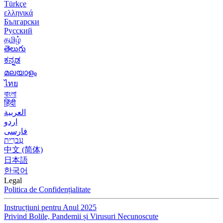
Türkçe
ελληνικά
Български
Русский
தமிழ்
తెలుగు
ಕನ್ನಡ
മലയാളം
ไทย
বাংলা
हिंदी
العربية
اردو
فارسی
עִברִית
中文 (简体)
日本語
한국어
Legal
Politica de Confidențialitate
Instrucțiuni pentru Anul 2025
Privind Bolile, Pandemii și Virusuri Necunoscute