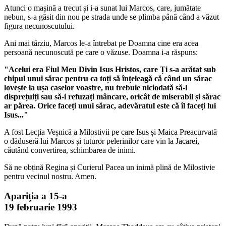
Atunci o mașină a trecut și i-a sunat lui Marcos, care, jumătate
nebun, s-a găsit din nou pe strada unde se plimba până când a văzut
figura necunoscutului.
Ani mai târziu, Marcos le-a întrebat pe Doamna cine era acea
persoană necunoscută pe care o văzuse. Doamna i-a răspuns:
"Acelui era Fiul Meu Divin Isus Hristos, care Ți s-a arătat sub
chipul unui sărac pentru ca toți să înțeleagă că când un sărac
lovește la ușa caselor voastre, nu trebuie niciodată să-l
disprețuiți sau să-i refuzați mâncare, oricât de miserabil și sărac
ar părea. Orice faceți unui sărac, adevăratul este că îl faceți lui
Isus..."
A fost Lecția Veșnică a Milostivii pe care Isus și Maica Preacurvată
o dăduseră lui Marcos și tuturor pelerinilor care vin la Jacareí,
căutând convertirea, schimbarea de inimi.
Să ne obțină Regina și Curierul Pacea un inimă plină de Milostivie
pentru vecinul nostru. Amen.
Apariția a 15-a
19 februarie 1993