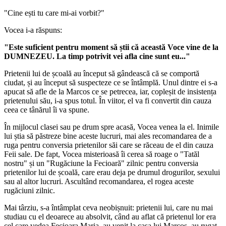
"Cine ești tu care mi-ai vorbit?"
Vocea i-a răspuns:
"Este suficient pentru moment să știi că această Voce vine de la
DUMNEZEU. La timp potrivit vei afla cine sunt eu..."
Prietenii lui de școală au început să gândească că se comportă
ciudat, și au început să suspecteze ce se întâmplă. Unul dintre ei s-a
apucat să afle de la Marcos ce se petrecea, iar, copleșit de insistența
prietenului său, i-a spus totul. În viitor, el va fi convertit din cauza
ceea ce tânărul îi va spune.
În mijlocul clasei sau pe drum spre acasă, Vocea venea la el. Inimile
lui știa să păstreze bine aceste lucruri, mai ales recomandarea de a
ruga pentru conversia prietenilor săi care se răceau de el din cauza
Feii sale. De fapt, Vocea misterioasă îi cerea să roage o "Tatăl
nostru" și un "Rugăciune la Fecioară" zilnic pentru conversia
prietenilor lui de școală, care erau deja pe drumul drogurilor, sexului
sau al altor lucruri. Ascultând recomandarea, el rogea aceste
rugăciuni zilnic.
Mai târziu, s-a întâmplat ceva neobișnuit: prietenii lui, care nu mai
studiau cu el deoarece au absolvit, când au aflat că prietenul lor era
cel care vedea Fecioara Maria, au venit la casa lui Marcos, au rugat