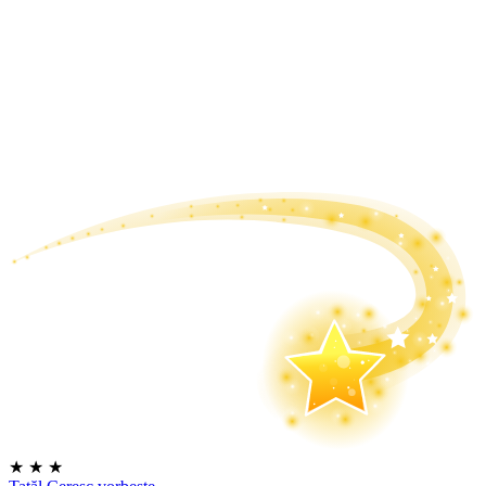
★
★
★