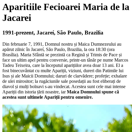
Aparitiile Fecioarei Maria de la
Jacarei
1991-prezent, Jacareí, São Paulo, Brazilia
Din februarie 7, 1991, Domnul nostru și Maica Dumnezeului au
apărut zilnic în Jacareí, São Paulo, Brazilia, la ora 18:30 (ora
Brasília). Maria Sfântă se prezintă ca Regină și Trimis de Pace și
face un ultim apel pentru conversie, printr-un tânăr pe nume Marcos
Tadeu Teixeira, care la începutul aparițiilor avea doar 13 ani. El a
fost binecuvântat cu multe Apariții, viziuni, dureri din Patimile lui
Isus și ale Maicii Domnului; daruri de clarvădere; profeție; exhalare
de ulei mirositor; la rugăciunile sale posedații au fost eliberați de
diavol și mulți bolnavi s-au vindecat. Acestea sunt cele mai intense
Apariții din istoria țării noastre, iar
Maica Domnului spune că
acestea sunt ultimele Apariții pentru omenire.