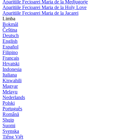
Aparitiile Fecioarei Maria de la Medjugorje
Aparitiile Fecioarei Maria de la Holy Love
Aparitiile Fecioarei Maria de la Jacarei
Limba
Bokmål
Čeština
Deutsch
English
Español
Filipino
Français
Hrvatski
Indonesia
Italiana
Kiswahili
Magyar
Melayu
Nederlands
Polski
Português
Română
Shqip
Suomi
Svenska
Tiếng Việt