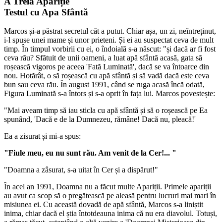
A Treia Apariție
Testul cu Apa Sfântă
Marcos și-a păstrat secretul cât a putut. Chiar așa, un zi, neîntreținut,
i-l spuse unei mame și unor prieteni. Și ei au suspectat ceva de mult
timp. În timpul vorbirii cu ei, o îndoială s-a născut: "și dacă ar fi fost
ceva rău? Sfătuit de unii oameni, a luat apă sfântă acasă, gata să
roșească vigoros pe aceea 'Fată Luminată', dacă se va întoarce din
nou. Hotărât, o să roșească cu apă sfântă și să vadă dacă este ceva
bun sau ceva rău. În august 1991, când se ruga acasă încă odată,
Figura Luminată s-a întors și s-a oprit în fața lui. Marcos povestește:
"Mai aveam timp să iau sticla cu apă sfântă și să o roșească pe Ea
spunând, 'Dacă e de la Dumnezeu, rămâne! Dacă nu, pleacă!'
Ea a zisurat și mi-a spus:
"Fiule meu, eu nu sunt rău. Am venit de la Cer!... "
"Doamna a zâsurat, s-a uitat în Cer și a dispărut!"
În acel an 1991, Doamna nu a făcut multe Apariții. Primele apariții
au avut ca scop să o pregătească pe aleasă pentru lucruri mai mari în
misiunea ei. Cu această dovadă de apă sfântă, Marcos s-a liniștit
inima, chiar dacă el știa întotdeauna inima că nu era diavolul. Totuși,