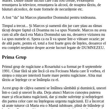
Mariei. Dintre multe lucruri care i-au fost cerute, evidențiem
renunțarea la televizor, renunțarea la alcool, de noaptea târziu, de
băuturi alcoolice, de toate formele de necurățenie etc.
A fost "da" lui Marcos planurilor Domnului pentru totdeauna.
Timpul a trecut... Și Marcos și oamenii din jur care știau au rămas
tăcuți despre faptul că Doamna nu i-a spus Numele. Marcos nu avea
cum să afle dacă era Maica Domnului sau nu, deoarece viziunea nu
i-a spus numele ei. Spera ca ea îi va spune într-o viitoare ocazie; pe
de altă parte, pentru el, totul a fost foarte greu de înțeles, deoarece el
era complet neștiutor despre aceste lucruri legate de DUMNEZEU.
Prima Grup
Primul grup de rugăciune a Rosariului s-a format pe 8 septembrie
1991. Chiar fără să știe încă că era Fecioara Maria care îi vorbea, el
simțea o mișcare interioră foarte mare pentru rugăciune. Abia mai
târziu ar înțelege ce se întâmpla cu el.
Acest grup de câțiva oameni se întâlnea sâmbătă și duminică, uneori
într-o casă și uneori în alta. Deja atunci Marcos cunoștea puterea
mare și eficacitatea rugăciunii, dar și multe suferințe și neînțelegeri
din partea celor care nu înțelegeau urgenta rugăciunii. El a încercat
să arate tuturor că Maria era o Mamă iubitoare, plină de blândețe și