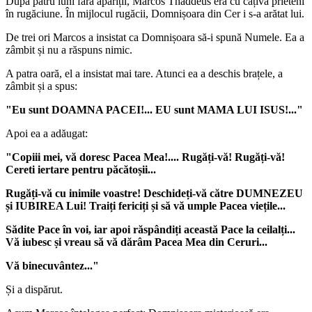
După patru luni fără apariții, Marcos Thaddeus era cu câțiva prieteni
în rugăciune. În mijlocul rugăcii, Domnișoara din Cer i s-a arătat lui.
De trei ori Marcos a insistat ca Domnișoara să-i spună Numele. Ea a
zâmbit și nu a răspuns nimic.
A patra oară, el a insistat mai tare. Atunci ea a deschis brațele, a
zâmbit și a spus:
"Eu sunt DOAMNA PACEI!... EU sunt MAMA LUI ISUS!..."
Apoi ea a adăugat:
"Copiii mei, vă doresc Pacea Mea!.... Rugăți-vă! Rugăți-vă!
Cereti iertare pentru păcătoșii...
Rugăți-vă cu inimile voastre! Deschideți-vă către DUMNEZEU
și IUBIREA Lui! Traiți fericiți și să vă umple Pacea viețile...
Sădite Pace în voi, iar apoi răspândiți această Pace la ceilalți...
Vă iubesc și vreau să vă dărâm Pacea Mea din Ceruri...
Vă binecuvântez..."
Și a dispărut.