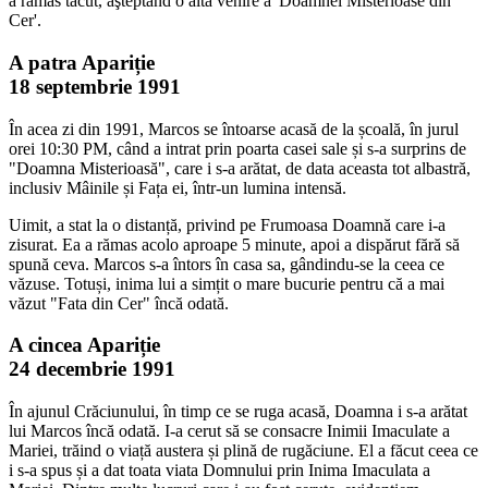
a rămas tăcut, aşteptând o altă venire a 'Doamnei Misterioase din
Cer'.
A patra Apariție
18 septembrie 1991
În acea zi din 1991, Marcos se întoarse acasă de la școală, în jurul
orei 10:30 PM, când a intrat prin poarta casei sale și s-a surprins de
"Doamna Misterioasă", care i s-a arătat, de data aceasta tot albastră,
inclusiv Mâinile și Fața ei, într-un lumina intensă.
Uimit, a stat la o distanță, privind pe Frumoasa Doamnă care i-a
zisurat. Ea a rămas acolo aproape 5 minute, apoi a dispărut fără să
spună ceva. Marcos s-a întors în casa sa, gândindu-se la ceea ce
văzuse. Totuși, inima lui a simțit o mare bucurie pentru că a mai
văzut "Fata din Cer" încă odată.
A cincea Apariție
24 decembrie 1991
În ajunul Crăciunului, în timp ce se ruga acasă, Doamna i s-a arătat
lui Marcos încă odată. I-a cerut să se consacre Inimii Imaculate a
Mariei, trăind o viață austera și plină de rugăciune. El a făcut ceea ce
i s-a spus și a dat toata viata Domnului prin Inima Imaculata a