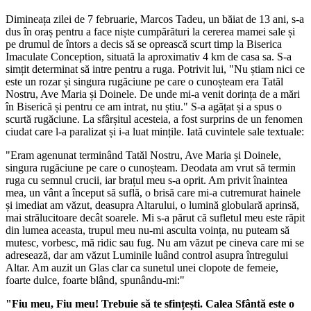
Dimineața zilei de 7 februarie, Marcos Tadeu, un băiat de 13 ani, s-a
dus în oraș pentru a face niște cumpărături la cererea mamei sale și
pe drumul de întors a decis să se oprească scurt timp la Biserica
Imaculate Conception, situată la aproximativ 4 km de casa sa. S-a
simțit determinat să intre pentru a ruga. Potrivit lui, "Nu știam nici ce
este un rozar și singura rugăciune pe care o cunoșteam era Tatăl
Nostru, Ave Maria și Doinele. De unde mi-a venit dorința de a mări
în Biserică și pentru ce am intrat, nu știu." S-a agățat și a spus o
scurtă rugăciune. La sfârșitul acesteia, a fost surprins de un fenomen
ciudat care l-a paralizat și i-a luat mințile. Iată cuvintele sale textuale:
"Eram agenunat terminând Tatăl Nostru, Ave Maria și Doinele,
singura rugăciune pe care o cunoșteam. Deodata am vrut să termin
ruga cu semnul crucii, iar brațul meu s-a oprit. Am privit înaintea
mea, un vânt a început să suflă, o brisă care mi-a cutremurat hainele
și imediat am văzut, deasupra Altarului, o lumină globulară aprinsă,
mai strălucitoare decât soarele. Mi s-a părut că sufletul meu este răpit
din lumea aceasta, trupul meu nu-mi asculta voința, nu puteam să
mutesc, vorbesc, mă ridic sau fug. Nu am văzut pe cineva care mi se
adresează, dar am văzut Luminile luând control asupra întregului
Altar. Am auzit un Glas clar ca sunetul unei clopote de femeie,
foarte dulce, foarte blând, spunându-mi:"
"Fiu meu, Fiu meu! Trebuie să te sfințești. Calea Sfântă este o