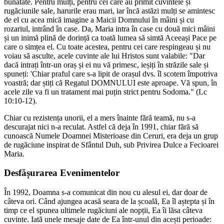
bunătate. Pentru mulți, pentru cei care au primit cuvintele și
rugăciunile sale, harurile erau mari, iar încă astăzi mulți se amintesc
de el cu acea mică imagine a Maicii Domnului în mâini și cu
rozariul, intrând în case. Da, Maria intra în case cu două mici mâini
și un inimă plină de dorință ca toată lumea să simtă Aceeași Pace pe
care o simțea el. Cu toate acestea, pentru cei care respingeau și nu
voiau să asculte, acele cuvinte ale lui Hristos sunt valabile: "Dar
dacă intrați într-un oraș și ei nu vă primesc, ieșiți în străzile sale și
spuneți: 'Chiar praful care s-a lipit de orașul dvs. îl scotem împotriva
voastră; dar știți că Regatul DOMNULUI este aproape. Vă spun, în
acele zile va fi un tratament mai puțin strict pentru Sodoma." (Lc
10:10-12).
Chiar cu rezistența unorii, el a mers înainte fără teamă, nu s-a
descurajat nici n-a reculat. Astfel că deja în 1991, chiar fără să
cunoască Numele Doamnei Misterioase din Ceruri, era deja un grup
de rugăciune inspirat de Sfântul Duh, sub Privirea Dulce a Fecioarei
Maria.
Desfășurarea Evenimentelor
În 1992, Doamna s-a comunicat din nou cu alesul ei, dar doar de
câteva ori. Când ajungea acasă seara de la școală, Ea îl aștepta și în
timp ce el spunea ultimele rugăciuni ale nopții, Ea îi lăsa câteva
cuvinte. Iată unele mesaje date de Ea într-unul din acești perioade: