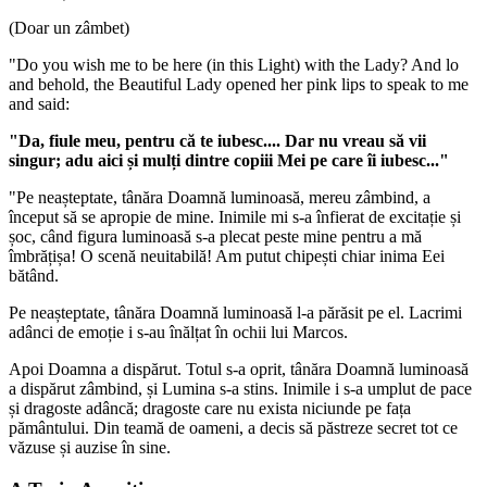
(Doar un zâmbet)
"Do you wish me to be here (in this Light) with the Lady? And lo
and behold, the Beautiful Lady opened her pink lips to speak to me
and said:
"Da, fiule meu, pentru că te iubesc.... Dar nu vreau să vii
singur; adu aici și mulți dintre copiii Mei pe care îi iubesc..."
"Pe neașteptate, tânăra Doamnă luminoasă, mereu zâmbind, a
început să se apropie de mine. Inimile mi s-a înfierat de excitație și
șoc, când figura luminoasă s-a plecat peste mine pentru a mă
îmbrățișa! O scenă neuitabilă! Am putut chipești chiar inima Eei
bătând.
Pe neașteptate, tânăra Doamnă luminoasă l-a părăsit pe el. Lacrimi
adânci de emoție i s-au înălțat în ochii lui Marcos.
Apoi Doamna a dispărut. Totul s-a oprit, tânăra Doamnă luminoasă
a dispărut zâmbind, și Lumina s-a stins. Inimile i s-a umplut de pace
și dragoste adâncă; dragoste care nu exista niciunde pe fața
pământului. Din teamă de oameni, a decis să păstreze secret tot ce
văzuse și auzise în sine.