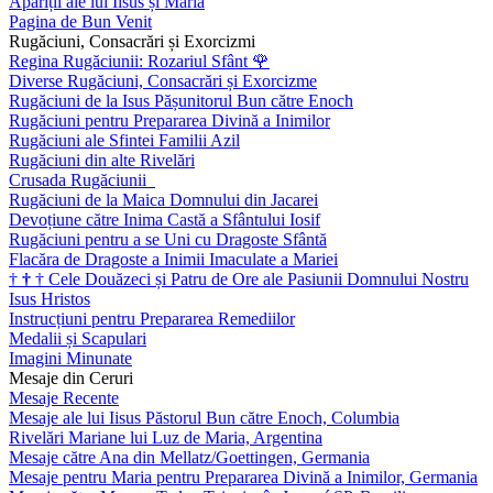
Apariții ale lui Iisus și Maria
Pagina de Bun Venit
Rugăciuni, Consacrări și Exorcizmi
Regina Rugăciunii: Rozariul Sfânt
🌹
Diverse Rugăciuni, Consacrări și Exorcizme
Rugăciuni de la Isus Pășunitorul Bun către Enoch
Rugăciuni pentru Prepararea Divină a Inimilor
Rugăciuni ale Sfintei Familii Azil
Rugăciuni din alte Rivelări
Crusada Rugăciunii
Rugăciuni de la Maica Domnului din Jacarei
Devoțiune către Inima Castă a Sfântului Iosif
Rugăciuni pentru a se Uni cu Dragoste Sfântă
Flacăra de Dragoste a Inimii Imaculate a Mariei
†
†
†
Cele Douăzeci și Patru de Ore ale Pasiunii Domnului Nostru
Isus Hristos
Instrucțiuni pentru Prepararea Remediilor
Medalii și Scapulari
Imagini Minunate
Mesaje din Ceruri
Mesaje Recente
Mesaje ale lui Iisus Păstorul Bun către Enoch, Columbia
Rivelări Mariane lui Luz de Maria, Argentina
Mesaje către Ana din Mellatz/Goettingen, Germania
Mesaje pentru Maria pentru Prepararea Divină a Inimilor, Germania