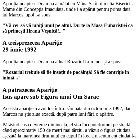
Apariția noaptea. Doamna a arătat cu Mâna Sa în direcția Bisericii-
Mame din Concepția Imaculată, unde i-a apărut pentru prima dată
lui Marcos, apoi i-a spus:
"Vă cer să vă iubiți unul pe altul. Du-te la Masa Euharistiei ca
să primești Hrana Veșnică!..."
A treisprezecea Apariție
29 iunie 1992
Apariția noaptea. Doamna a luat Rozariul Luminos și a spus:
"Rozariul trebuie să fie însoțit de pocăință! Să fie contriție în
inimă..."
A patrazecea Apariție
Isus apare sub Figura unui Om Sarac
Această apariție a avut loc într-o sâmbătă din octombrie 1992, dar
Marcos nu știe ziua exactă, după patru luni fără o apărire.
Părăsind casa devreme dimineața, el și-a început drumul pe stradă,
când aproximativ 150 de metri mai târziu, a văzut o figură ciudată
așezată la marginea drumului cu capul în jos. Un sentiment ciudat l-a