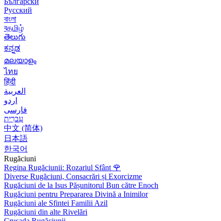
Български
Русский
বাংলা
বதமிழ்
తెలుగు
ಕನ್ನಡ
മലയാളം
ไทย
हिंदी
العربية
اردو
فارسی
עִברִית
中文 (简体)
日本語
한국어
Rugăciuni
Regina Rugăciunii: Rozariul Sfânt
🌹
Diverse Rugăciuni, Consacrări și Exorcizme
Rugăciuni de la Isus Pășunitorul Bun către Enoch
Rugăciuni pentru Prepararea Divină a Inimilor
Rugăciuni ale Sfintei Familii Azil
Rugăciuni din alte Rivelări
Crusada Rugăciunii