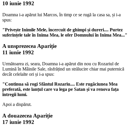
10 iunie 1992
Doamna i-a apărut lui Marcos, în timp ce se rugă la casa sa, și i-a
spus:
"Privește Inimile Mele, încercuit de ghimpi și dureri.... Purtez
suferințele tale în Inima Mea, le ofer Domnului în Inima Mea..."
A unsprezecea Apariție
11 iunie 1992
Următoarea zi, seara, Doamna i-a apărut din nou cu Rozariul de
Lumină în Mâinile Sale, răsfrățind un strălucire chiar mai puternică
decât celelalte ori și i-a spus:
"Continua să rogi Sfântul Rozariu.... Este rugăciunea Mea
preferată, este lanțul care va lega pe Satan și va renova fața
întregii lumi.
Apoi a dispărut.
A douazecea Apariție
17 iunie 1992