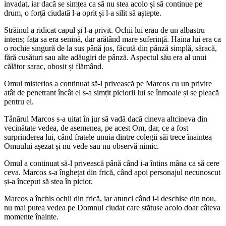
invadat, iar dacă se simțea ca să nu stea acolo și să continue pe
drum, o forță ciudată l-a oprit și l-a silit să aștepte.
Străinul a ridicat capul și l-a privit. Ochii lui erau de un albastru
intens; fața sa era senină, dar arătând mare suferință. Haina lui era ca
o rochie singură de la sus până jos, făcută din pânză simplă, săracă,
fără cusături sau alte adăugiri de pânză. Aspectul său era al unui
călător sarac, obosit și flămând.
Omul misterios a continuat să-l privească pe Marcos cu un privire
atât de penetrant încât el s-a simțit piciorii lui se înmoaie și se pleacă
pentru el.
Tânărul Marcos s-a uitat în jur să vadă dacă cineva altcineva din
vecinătate vedea, de asemenea, pe acest Om, dar, ce a fost
surprinderea lui, când fratele unuia dintre colegii săi trece înaintea
Omuului așezat și nu vede sau nu observă nimic.
Omul a continuat să-l privească până când i-a întins mâna ca să cere
ceva. Marcos s-a înghețat din frică, când apoi personajul necunoscut
și-a început să stea în picior.
Marcos a închis ochii din frică, iar atunci când i-i deschise din nou,
nu mai putea vedea pe Domnul ciudat care stătuse acolo doar câteva
momente înainte.