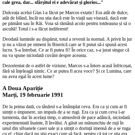
cale grea, dar... sfârșitul ei e adevărat și glorios..."
Dulceața acelui Glas l-a făcut pe Marcos extatic! Era atât de dulce,
atât de blând, încât nu știa dacă este în viață sau visează, dacă este
pe pământ sau în Răi. Voia să rămână acolo pentru totdeauna și să o
ascultă! Totul i s-a făcut indiferent!
Deodată luminile au dispărut, totul a revenit la normal. A privit în jur
și nu a văzut pe nimeni în Biserică care ar fi putut să-i spună acest
lucru. S-a întrebat. Ce ar fi putea fi? În orice caz, s-a jurat singur că
nu va spune niciodată cuvânt despre aceasta.
Dezorientat de o astfel de viziune, Marcos s-a întors acasă înfricoșat,
fără să înțeleagă nimic. Ce ar putea fi acea voce? Și ce Lumina, care
nu avea egal în acest lume?
A Doua Apariție
Marți, 19 februarie 1991
De la prima dată, cu tânărul s-a întâmplat ceva. Era ca și cum ar fi
simțit o impunere, un impuls de a se rugi. Era ca și cum ceva l-ar
turmenta, dar în același timp, o atmosferă de pace adâncă, niciodată
experimentată înainte, îl învălui. A găsit un mănunchiu de ruji în
unul din sifoanele casei sale și a simțit o dorință imensă de a se ruga
cu el, chiar dacă nu știa exact cum să facă, pentru că tot ce știa era