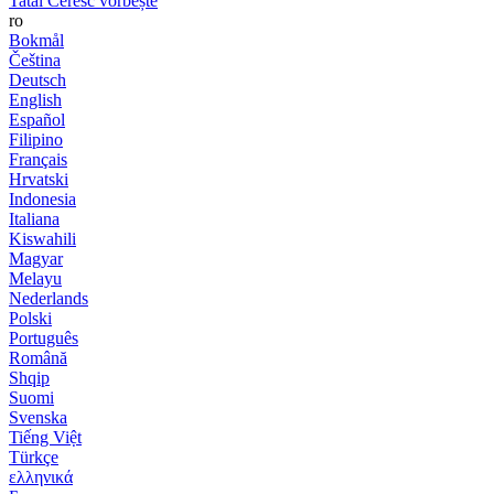
Tatăl Ceresc vorbește
ro
Bokmål
Čeština
Deutsch
English
Español
Filipino
Français
Hrvatski
Indonesia
Italiana
Kiswahili
Magyar
Melayu
Nederlands
Polski
Português
Română
Shqip
Suomi
Svenska
Tiếng Việt
Türkçe
ελληνικά