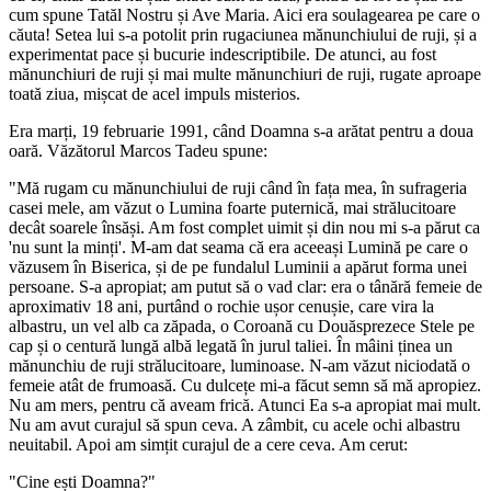
cum spune Tatăl Nostru și Ave Maria. Aici era soulagearea pe care o
căuta! Setea lui s-a potolit prin rugaciunea mănunchiului de ruji, și a
experimentat pace și bucurie indescriptibile. De atunci, au fost
mănunchiuri de ruji și mai multe mănunchiuri de ruji, rugate aproape
toată ziua, mișcat de acel impuls misterios.
Era marți, 19 februarie 1991, când Doamna s-a arătat pentru a doua
oară. Văzătorul Marcos Tadeu spune:
"Mă rugam cu mănunchiului de ruji când în fața mea, în sufrageria
casei mele, am văzut o Lumina foarte puternică, mai strălucitoare
decât soarele însăși. Am fost complet uimit și din nou mi s-a părut ca
'nu sunt la minți'. M-am dat seama că era aceeași Lumină pe care o
văzusem în Biserica, și de pe fundalul Luminii a apărut forma unei
persoane. S-a apropiat; am putut să o vad clar: era o tânără femeie de
aproximativ 18 ani, purtând o rochie ușor cenușie, care vira la
albastru, un vel alb ca zăpada, o Coroană cu Douăsprezece Stele pe
cap și o centură lungă albă legată în jurul taliei. În mâini ținea un
mănunchiu de ruji strălucitoare, luminoase. N-am văzut niciodată o
femeie atât de frumoasă. Cu dulcețe mi-a făcut semn să mă apropiez.
Nu am mers, pentru că aveam frică. Atunci Ea s-a apropiat mai mult.
Nu am avut curajul să spun ceva. A zâmbit, cu acele ochi albastru
neuitabil. Apoi am simțit curajul de a cere ceva. Am cerut:
"Cine ești Doamna?"