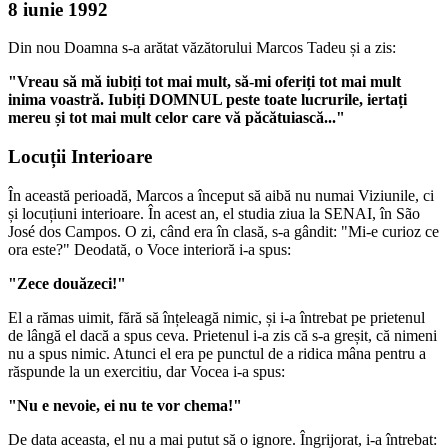
8 iunie 1992
Din nou Doamna s-a arătat văzătorului Marcos Tadeu și a zis:
"Vreau să mă iubiți tot mai mult, să-mi oferiți tot mai mult
inima voastră. Iubiți DOMNUL peste toate lucrurile, iertați
mereu și tot mai mult celor care vă păcătuiască..."
Locuții Interioare
În această perioadă, Marcos a început să aibă nu numai Viziunile, ci
și locuțiuni interioare. În acest an, el studia ziua la SENAI, în São
José dos Campos. O zi, când era în clasă, s-a gândit: "Mi-e curioz ce
ora este?" Deodată, o Voce interioră i-a spus:
"Zece douăzeci!"
El a rămas uimit, fără să înțeleagă nimic, și i-a întrebat pe prietenul
de lângă el dacă a spus ceva. Prietenul i-a zis că s-a greșit, că nimeni
nu a spus nimic. Atunci el era pe punctul de a ridica mâna pentru a
răspunde la un exercitiu, dar Vocea i-a spus:
"Nu e nevoie, ei nu te vor chema!"
De data aceasta, el nu a mai putut să o ignore. Îngrijorat, i-a întrebat: