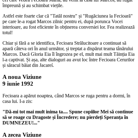
împreună și au schimbat viețile.
Astfel este foarte clar că "Tatăl nostru" și "Rugăciunea la Fecioară"
pe care le-a rogat Marcos zilnic pentru ei, după porunca Vocei
interioare, au fost eficiente în obținerea conversiei lor. Fea realizează
totul!
Chiar și fără a se identifica, Fecioara Strălucitoare a continuat să
apară câteva ori în anul următor, și treptat a dispărut teama tânărului
Marcos. Dacă Gloria Eia îl îngrozea pe el, mult mai mult Tăinția Eia
l-a captivat. Și așa, alte dialoguri au avut loc între Fecioara Cerurilor
și săracul băiat din Jacareí.
A noua Viziune
9 iunie 1992
Fecioara a apărut noaptea, când Marcos se ruga pentru a dormi, în
casa lui. I-a zis:
"Dă-mi tot mai mult inima ta.... Spune copiilor Mei să continue
să se roage cu Dragoste și Încredere; nu pierdeți Speranța în
DUMNEZEU!..."
A zecea Viziune