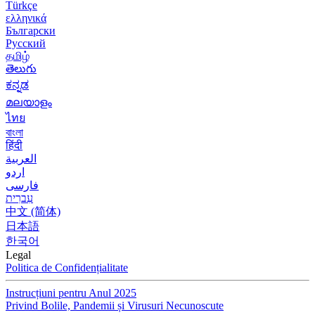
Türkçe
ελληνικά
Български
Русский
தமிழ்
తెలుగు
ಕನ್ನಡ
മലയാളം
ไทย
বাংলা
हिंदी
العربية
اردو
فارسی
עִברִית
中文 (简体)
日本語
한국어
Legal
Politica de Confidențialitate
Instrucțiuni pentru Anul 2025
Privind Bolile, Pandemii și Virusuri Necunoscute