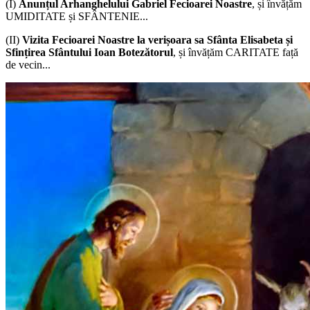
(I)
Anunțul Arhanghelului Gabriel Fecioarei Noastre
, și învățăm
UMIDITATE și SFÂNTENIE...
(II)
Vizita Fecioarei Noastre la verișoara sa Sfânta Elisabeta și
Sfințirea Sfântului Ioan Botezătorul
, și învățăm CARITATE față
de vecin...