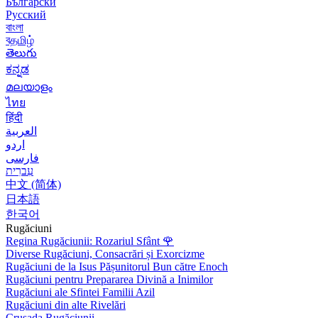
Български
Русский
বাংলা
বதமிழ்
తెలుగు
ಕನ್ನಡ
മലയാളം
ไทย
हिंदी
العربية
اردو
فارسی
עִברִית
中文 (简体)
日本語
한국어
Rugăciuni
Regina Rugăciunii: Rozariul Sfânt
🌹
Diverse Rugăciuni, Consacrări și Exorcizme
Rugăciuni de la Isus Pășunitorul Bun către Enoch
Rugăciuni pentru Prepararea Divină a Inimilor
Rugăciuni ale Sfintei Familii Azil
Rugăciuni din alte Rivelări
Crusada Rugăciunii