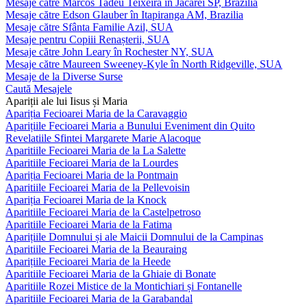
Mesaje către Marcos Tadeu Teixeira în Jacareí SP, Brazilia
Mesaje către Edson Glauber în Itapiranga AM, Brazilia
Mesaje către Sfânta Familie Azil, SUA
Mesaje pentru Copiii Renașterii, SUA
Mesaje către John Leary în Rochester NY, SUA
Mesaje către Maureen Sweeney-Kyle în North Ridgeville, SUA
Mesaje de la Diverse Surse
Caută Mesajele
Apariții ale lui Iisus și Maria
Apariția Fecioarei Maria de la Caravaggio
Aparițiile Fecioarei Maria a Bunului Eveniment din Quito
Revelatiile Sfintei Margarete Marie Alacoque
Aparitiile Fecioarei Maria de la La Salette
Aparitiile Fecioarei Maria de la Lourdes
Apariția Fecioarei Maria de la Pontmain
Aparitiile Fecioarei Maria de la Pellevoisin
Apariția Fecioarei Maria de la Knock
Aparitiile Fecioarei Maria de la Castelpetroso
Aparitiile Fecioarei Maria de la Fatima
Aparițiile Domnului și ale Maicii Domnului de la Campinas
Aparitiile Fecioarei Maria de la Beauraing
Aparițiile Fecioarei Maria de la Heede
Aparitiile Fecioarei Maria de la Ghiaie di Bonate
Aparitiile Rozei Mistice de la Montichiari și Fontanelle
Aparitiile Fecioarei Maria de la Garabandal