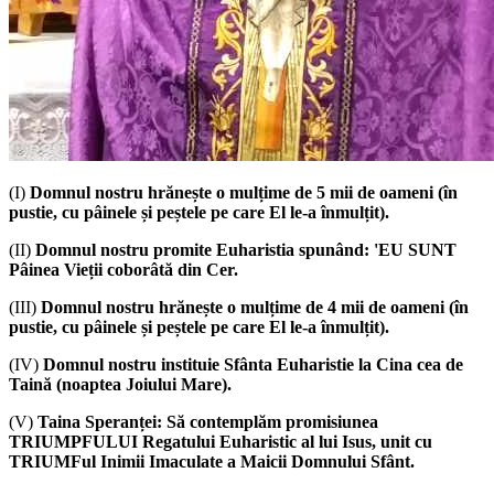
(I)
Domnul nostru hrănește o mulțime de 5 mii de oameni (în
pustie, cu pâinele și peștele pe care El le-a înmulțit).
(II)
Domnul nostru promite Euharistia spunând: 'EU SUNT
Pâinea Vieții coborâtă din Cer.
(III)
Domnul nostru hrănește o mulțime de 4 mii de oameni (în
pustie, cu pâinele și peștele pe care El le-a înmulțit).
(IV)
Domnul nostru instituie Sfânta Euharistie la Cina cea de
Taină (noaptea Joiului Mare).
(V)
Taina Speranței: Să contemplăm promisiunea
TRIUMPFULUI Regatului Euharistic al lui Isus, unit cu
TRIUMFul Inimii Imaculate a Maicii Domnului Sfânt.