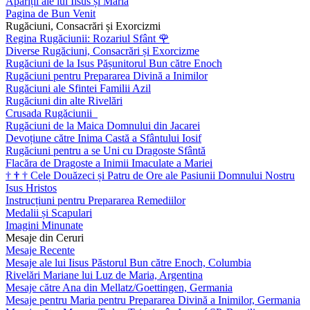
Apariții ale lui Iisus și Maria
Pagina de Bun Venit
Rugăciuni, Consacrări și Exorcizmi
Regina Rugăciunii: Rozariul Sfânt
🌹
Diverse Rugăciuni, Consacrări și Exorcizme
Rugăciuni de la Isus Pășunitorul Bun către Enoch
Rugăciuni pentru Prepararea Divină a Inimilor
Rugăciuni ale Sfintei Familii Azil
Rugăciuni din alte Rivelări
Crusada Rugăciunii
Rugăciuni de la Maica Domnului din Jacarei
Devoțiune către Inima Castă a Sfântului Iosif
Rugăciuni pentru a se Uni cu Dragoste Sfântă
Flacăra de Dragoste a Inimii Imaculate a Mariei
†
†
†
Cele Douăzeci și Patru de Ore ale Pasiunii Domnului Nostru
Isus Hristos
Instrucțiuni pentru Prepararea Remediilor
Medalii și Scapulari
Imagini Minunate
Mesaje din Ceruri
Mesaje Recente
Mesaje ale lui Iisus Păstorul Bun către Enoch, Columbia
Rivelări Mariane lui Luz de Maria, Argentina
Mesaje către Ana din Mellatz/Goettingen, Germania
Mesaje pentru Maria pentru Prepararea Divină a Inimilor, Germania