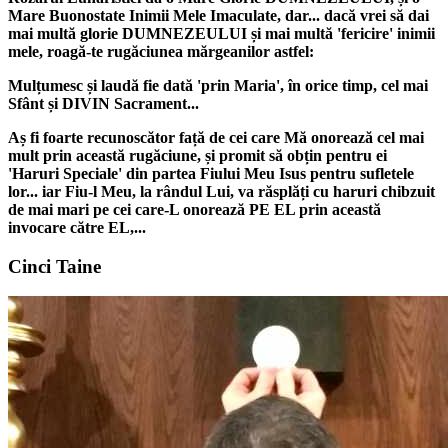
Mare Buonostate Inimii Mele Imaculate, dar... dacă vrei să dai
mai multă glorie DUMNEZEULUI și mai multă 'fericire' inimii
mele, roagă-te rugăciunea mărgeanilor astfel:
Mulțumesc și laudă fie dată 'prin Maria', în orice timp, cel mai
Sfânt și DIVIN Sacrament...
Aș fi foarte recunoscător față de cei care Mă onorează cel mai
mult prin această rugăciune, și promit să obțin pentru ei
'Haruri Speciale' din partea Fiului Meu Isus pentru sufletele
lor... iar Fiu-l Meu, la rândul Lui, va răsplăți cu haruri chibzuit
de mai mari pe cei care-L onorează PE EL prin această
invocare către EL,...
Cinci Taine