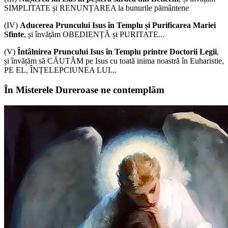
SIMPLITATE și RENUNȚAREA la bunurile pământene
(IV)
Aducerea Pruncului Isus în Templu și Purificarea Mariei
Sfinte
, și învățăm OBEDIENȚĂ și PURITATE...
(V)
Întâlnirea Pruncului Isus în Templu printre Doctorii Legii
,
și învățăm să CĂUTĂM pe Isus cu toată inima noastră în Euharistie,
PE EL, ÎNȚELEPCIUNEA LUI...
În Misterele Dureroase ne contemplăm