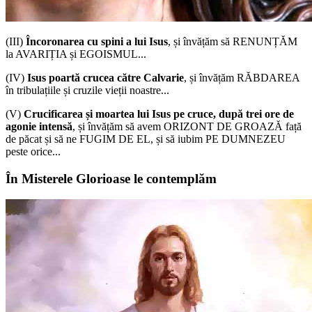
(III)
Încoronarea cu spini a lui Isus
, și învățăm să RENUNȚĂM
la AVARIȚIA și EGOISMUL...
(IV)
Isus poartă crucea către Calvarie
, și învățăm RĂBDAREA
în tribulațiile și cruzile vieții noastre...
(V)
Crucificarea și moartea lui Isus pe cruce, după trei ore de
agonie intensă
, și învățăm să avem ORIZONT DE GROAZĂ față
de păcat și să ne FUGIM DE EL, și să iubim PE DUMNEZEU
peste orice...
În Misterele Glorioase le contemplăm