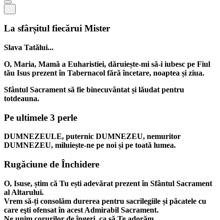
La sfârșitul fiecărui Mister
Slava Tatălui...
O, Maria, Mamă a Euharistiei, dăruiește-mi să-i iubesc pe Fiul
tău Isus prezent în Tabernacol fără încetare, noaptea și ziua.
Sfântul Sacrament să fie binecuvântat și lăudat pentru
totdeauna.
Pe ultimele 3 perle
DUMNEZEULE, puternic DUMNEZEU, nemuritor
DUMNEZEU, miluiește-ne pe noi și pe toată lumea.
Rugăciune de Închidere
O, Isuse, știm că Tu ești adevărat prezent în Sfântul Sacrament
al Altarului.
Vrem să-ți consolăm durerea pentru sacrilegiile și păcatele cu
care eşti ofensat în acest Admirabil Sacrament.
Ne unim corurilor de îngeri, ca să Te adorăm.