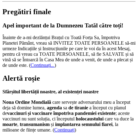
Pregătiri finale
Apel important de la Dumnezeu Tatăl către toți!
Înainte de a-mi dezlănțui Brațul cu Toată Forța Sa, împotriva
Planetei Pământ, vreau să INVITEZ TOATE PERSOANELE să-mi
urmeze Indicațiile și Instrucțiunile pe care le voi da în acest Mesaj,
pentru că vreau ca TOATE PERSOANELE, să fie SALVATE și să
vină să se Întoarcă în Casa Mea de unde a venit, de unde a plecat și
de unde este.
(
Continuați...
)
Alertă roșie
Sfârșitul libertății noastre, al existenței noastre
Noua Ordine Mondială
care servește adversarului meu a început
deja să domine lumea,
agenda
sa
de tiranie
a început cu planul
de
vaccinuri și vaccinare împotriva pandemiei existente
; aceste
vaccinuri nu sunt soluția, ci începutul
holocaustului
care va duce la
moarte
,
transumanism
și
implantarea semnului fiarei
, la
milioane de ființe umane. (
Continuați
)