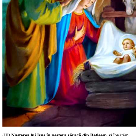
(III)
Nașterea lui Isus în peștera săracă din Betleem
, și învățăm