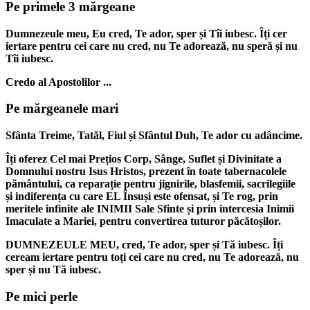
Pe primele 3 mărgeane
Dumnezeule meu, Eu cred, Te ador, sper și Tîi iubesc. Îți cer
iertare pentru cei care nu cred, nu Te adorează, nu speră și nu
Tîi iubesc.
Credo al Apostolilor ...
Pe mărgeanele mari
Sfânta Treime, Tatăl, Fiul și Sfântul Duh, Te ador cu adâncime.
Îți oferez Cel mai Prețios Corp, Sânge, Suflet și Divinitate a
Domnului nostru Isus Hristos, prezent în toate tabernacolele
pământului, ca reparație pentru jignirile, blasfemii, sacrilegiile
și indiferența cu care EL Însuși este ofensat, și Te rog, prin
meritele infinite ale INIMII Sale Sfinte și prin intercesia Inimii
Imaculate a Mariei, pentru convertirea tuturor păcătoșilor.
DUMNEZEULE MEU, cred, Te ador, sper și Tă iubesc. Îți
ceream iertare pentru toți cei care nu cred, nu Te adorează, nu
sper și nu Tă iubesc.
Pe mici perle