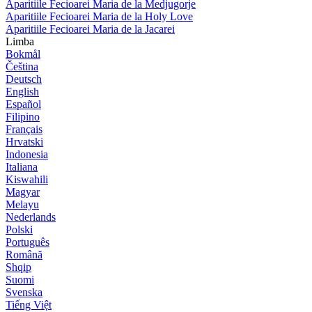
Aparitiile Fecioarei Maria de la Medjugorje
Aparitiile Fecioarei Maria de la Holy Love
Aparitiile Fecioarei Maria de la Jacarei
Limba
Bokmål
Čeština
Deutsch
English
Español
Filipino
Français
Hrvatski
Indonesia
Italiana
Kiswahili
Magyar
Melayu
Nederlands
Polski
Português
Română
Shqip
Suomi
Svenska
Tiếng Việt