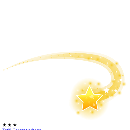
★
★
★