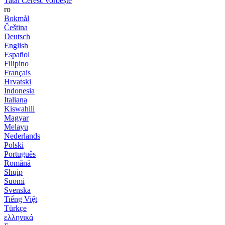
Tatăl Ceresc vorbește
ro
Bokmål
Čeština
Deutsch
English
Español
Filipino
Français
Hrvatski
Indonesia
Italiana
Kiswahili
Magyar
Melayu
Nederlands
Polski
Português
Română
Shqip
Suomi
Svenska
Tiếng Việt
Türkçe
ελληνικά