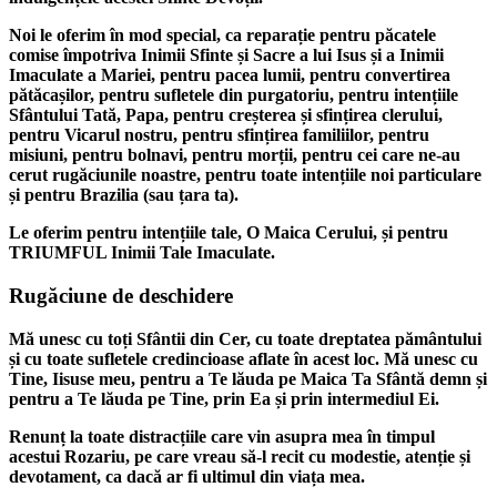
Noi le oferim în mod special, ca reparație pentru păcatele
comise împotriva Inimii Sfinte și Sacre a lui Isus și a Inimii
Imaculate a Mariei, pentru pacea lumii, pentru convertirea
pătăcașilor, pentru sufletele din purgatoriu, pentru intențiile
Sfântului Tată, Papa, pentru creșterea și sfințirea clerului,
pentru Vicarul nostru, pentru sfințirea familiilor, pentru
misiuni, pentru bolnavi, pentru morții, pentru cei care ne-au
cerut rugăciunile noastre, pentru toate intențiile noi particulare
și pentru Brazilia (sau țara ta).
Le oferim pentru intențiile tale, O Maica Cerului, și pentru
TRIUMFUL Inimii Tale Imaculate.
Rugăciune de deschidere
Mă unesc cu toți Sfântii din Cer, cu toate dreptatea pământului
și cu toate sufletele credincioase aflate în acest loc. Mă unesc cu
Tine, Iisuse meu, pentru a Te lăuda pe Maica Ta Sfântă demn și
pentru a Te lăuda pe Tine, prin Ea și prin intermediul Ei.
Renunț la toate distracțiile care vin asupra mea în timpul
acestui Rozariu, pe care vreau să-l recit cu modestie, atenție și
devotament, ca dacă ar fi ultimul din viața mea.