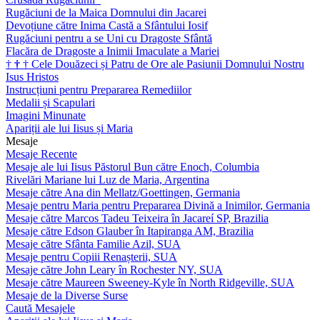
Rugăciuni de la Maica Domnului din Jacarei
Devoțiune către Inima Castă a Sfântului Iosif
Rugăciuni pentru a se Uni cu Dragoste Sfântă
Flacăra de Dragoste a Inimii Imaculate a Mariei
†
†
†
Cele Douăzeci și Patru de Ore ale Pasiunii Domnului Nostru
Isus Hristos
Instrucțiuni pentru Prepararea Remediilor
Medalii și Scapulari
Imagini Minunate
Apariții ale lui Iisus și Maria
Mesaje
Mesaje Recente
Mesaje ale lui Iisus Păstorul Bun către Enoch, Columbia
Rivelări Mariane lui Luz de Maria, Argentina
Mesaje către Ana din Mellatz/Goettingen, Germania
Mesaje pentru Maria pentru Prepararea Divină a Inimilor, Germania
Mesaje către Marcos Tadeu Teixeira în Jacareí SP, Brazilia
Mesaje către Edson Glauber în Itapiranga AM, Brazilia
Mesaje către Sfânta Familie Azil, SUA
Mesaje pentru Copiii Renașterii, SUA
Mesaje către John Leary în Rochester NY, SUA
Mesaje către Maureen Sweeney-Kyle în North Ridgeville, SUA
Mesaje de la Diverse Surse
Caută Mesajele