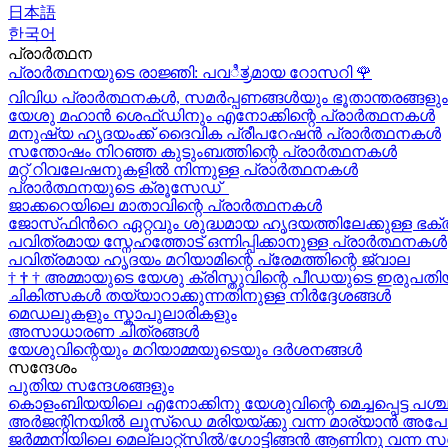
日本語
한국어
പ്രാർത്ഥന
പ്രാർത്ഥനയുടെ രാജ്ഞി: പവಿತ್ರമായ റോസറി
🌹
വിവിധ പ്രാർത്ഥനകൾ, സമർപ്പണങ്ങൾയും ഭൂതാന്തരങ്ങളും
യേശു മഹാന്‍ ശെഫ്ഡിനും എനോക്കിന്റെ പ്രാർത്ഥനകള്‍
മനുഷ്യ ഹൃദയംക്ക് ദൈവിക പ്രീപറേഷൻ പ്രാർത്ഥനകൾ
സന്തോഷം നിറഞ്ഞ കുടുംബത്തിന്റെ പ്രാർത്ഥനകള്‍
മറ്റ് റിവലേഷനുകളിൽ നിന്നുള്ള പ്രാർത്ഥനകൾ
പ്രാർത്ഥനയുടെ ക്രൂസേഡ്
ജാക്കറെയിലെ മാതാവിന്റെ പ്രാർത്ഥനകൾ
ജോസ്‌ഫിന്‍റെ ഏറ്റവും ശുദ്ധമായ ഹൃദയത്തിലേക്കുള്ള ഭക്
പവിത്രമായ സ്നേഹത്തോട് ഒന്നിപ്പിക്കാനുള്ള പ്രാർത്ഥനകള്‍
പവിത്രമായ ഹൃദയം മറിയാമിന്റെ പ്രേമത്തിന്റെ ജ്വാല
†
†
†
അമ്മായുടെ യേശു ക്രിസ്തുവിന്റെ പീഡയുടെ ഇരുപതിയ
ചികിത്സകൾ തയ്യാറാക്കുന്നതിനുള്ള നിർദ്ദേശങ്ങൾ
മെഡലുകളും സ്കാപുലാരികളും
അസാധാരണ ചിത്രങ്ങൾ
യേശുവിന്റെയും മറിയാമ്മയുടെയും ദർശനങ്ങൾ
സന്ദേശം
പുതിയ സന്ദേശങ്ങളും
കൊളംബിയയിലെ എനോക്കിനു യേശുവിന്റെ മെച്ചപ്പെട്ട പശ്
അർജന്റിനയിൽ ലൂസ്ഡെ മരിയയ്ക്കു വന്ന മാര്യാന്‍ അപോ
ജർമ്മനിയിലെ മെല്ലാറ്റ്സിൽ/ഗോട്ടിങ്ങൻ ആണിനു വന്ന സ