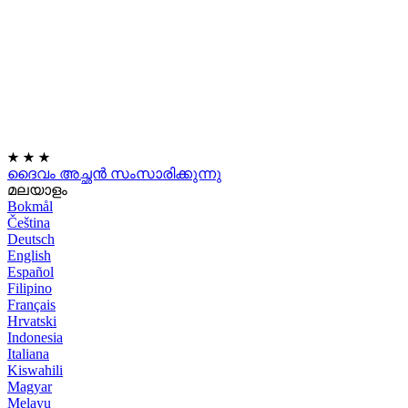
★
★
★
ദൈവം അച്ഛൻ സംസാരിക്കുന്നു
മലയാളം
Bokmål
Čeština
Deutsch
English
Español
Filipino
Français
Hrvatski
Indonesia
Italiana
Kiswahili
Magyar
Melayu