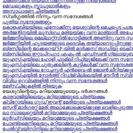
ചികിത്സകൾ തയ്യാറാക്കുന്നതിനുള്ള നിർദ്ദേശങ്ങൾ
മെഡലുകളും സ്കാപുലാരികളും
അസാധാരണ ചിത്രങ്ങൾ
സ്വര്‍ഗ്ഗത്തിൽ നിന്നും വന്ന സന്ദേശങ്ങള്‍
പുതിയ സന്ദേശങ്ങളും
കൊളംബിയയിലെ എനോക്കിനു യേശുവിന്റെ മെച്ചപ്പെട്ട പശ്
അർജന്റിനയിൽ ലൂസ്ഡെ മരിയയ്ക്കു വന്ന മാര്യാന്‍ അപോ
ജർമ്മനിയിലെ മെല്ലാറ്റ്സിൽ/ഗോട്ടിങ്ങൻ ആണിനു വന്ന സ
ജർമ്മനിയിൽ ഹൃദയങ്ങളുടെ ദൈവിക തയ്യാറെടുപ്പിനുള്ള സന
ബ്രസീലിന്റെ ജാക്കറെയ്‍ SP-യിൽ മാർക്കസ് താഡിയു ടെക്സീ
ബ്രസിലിലെ ഇറ്റാപിറംഗാ എഎം-ൽ എഡ്സൺ ഗ്ലോയുബർക്
യുഎസ്എയിലെ ഹോളി ഫാമിലി റിഫ്യൂജിലേക്ക് വന്ന സന്ദ
യുഎസ്എയിലെ പുതുക്കലിന്റെ കുട്ടികള്‍ക്ക് വന്ന സന്ദേശങ്ങ
യുഎസ്എയിലെ റോച്ചസ്റ്റർ എൻവൈ-ൽ ജോൺ ലീറിയ്ക്കുള
യുഎസ്എയിൽ നോർത്ത് റിഡ്ജ്വില്ലെയിൽ മൗറീൻ സ്വിന
വിവിധ ഉറവിടങ്ങളിൽ നിന്നും വന്ന സന്ദേശങ്ങൾ
മേഴ്‍സ്ച്ജുകളിൽ തിരയുക
യേശുവിന്റെയും മറിയാമ്മയുടെയും ദർശനങ്ങൾ
കാരവാജിയിലെയും മറിയാമ്മയുടെ പ്രത്യക്ഷം
ക്വിറ്റോയിലെ ഗുഡ് ഇവന്റ് മേരിയുടെ പ്രത്യക്ഷങ്ങൾ
സെന്റ് മാർഗരറ്റ് മേരി അലാക്കോക്കെയ്ക്കുള്ള വെളിപ്പെടു
ലാ സാലെറ്റെയിൽ മറിയാമ്മയുടെ പ്രത്യക്ഷങ്ങൾ
ലൂർഡ്സിലെയും മറിയാമ്മയുടെ പ്രത്യക്ഷങ്ങൾ
പോണ്ട്മൈനിലെയും മറിയാമ്മയുടെ പ്രത്യക്ഷങ്ങൾ
പേൽവ്വയിസിനിലെ മറിയാമ്മയുടെ പ്രത്യക്ഷങ്ങൾ