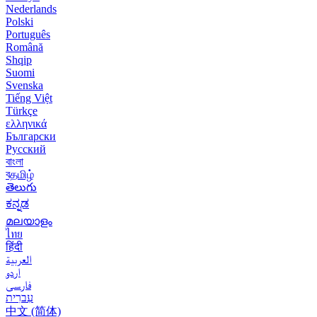
Nederlands
Polski
Português
Română
Shqip
Suomi
Svenska
Tiếng Việt
Türkçe
ελληνικά
Български
Русский
বাংলা
বதமிழ்
తెలుగు
ಕನ್ನಡ
മലയാളം
ไทย
हिंदी
العربية
اردو
فارسی
עִברִית
中文 (简体)