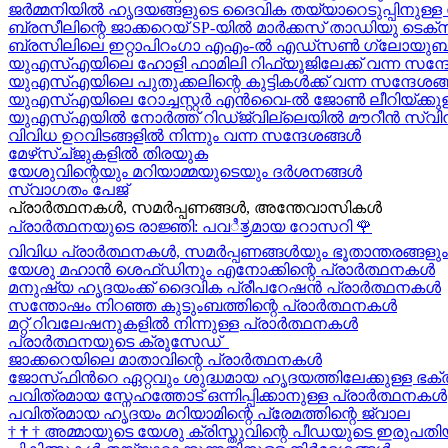
ജർമ്മനിയിൽ ഹൃദയങ്ങളുടെ ദൈവിക തയ്യാറെടുപ്പിനുള്ള സന
ബ്രസീലിന്റെ ജാക്കറെയ്‍ SP-യിൽ മാർക്കസ് താഡിയു ടെക്സീ
ബ്രസിലിലെ ഇറ്റാപിറംഗാ എഎം-ൽ എഡ്സൺ ഗ്ലോയുബർക്
യുഎസ്എയിലെ ഹോളി ഫാമിലി റിഫ്യൂജിലേക്ക് വന്ന സന്ദ
യുഎസ്എയിലെ പുതുക്കലിന്റെ കുട്ടികള്‍ക്ക് വന്ന സന്ദേശങ്ങ
യുഎസ്എയിലെ റോച്ചസ്റ്റർ എൻവൈ-ൽ ജോൺ ലീറിയ്ക്കുള
യുഎസ്എയിൽ നോർത്ത് റിഡ്ജ്വില്ലെയിൽ മൗറീൻ സ്വിന
വിവിധ ഉറവിടങ്ങളിൽ നിന്നും വന്ന സന്ദേശങ്ങൾ
മേഴ്‍സ്ച്ജുകളിൽ തിരയുക
യേശുവിന്റെയും മറിയാമ്മയുടെയും ദർശനങ്ങൾ
സ്വാഗതം പേജ്
പ്രാർത്ഥനകൾ, സമർപ്പണങ്ങൾ, അന്തേവാസികൾ
പ്രാർത്ഥനയുടെ രാജ്ഞി: പവಿತ್ರമായ റോസറി
🌹
വിവിധ പ്രാർത്ഥനകൾ, സമർപ്പണങ്ങൾയും ഭൂതാന്തരങ്ങളും
യേശു മഹാന്‍ ശെഫ്ഡിനും എനോക്കിന്റെ പ്രാർത്ഥനകള്‍
മനുഷ്യ ഹൃദയംക്ക് ദൈവിക പ്രീപറേഷൻ പ്രാർത്ഥനകൾ
സന്തോഷം നിറഞ്ഞ കുടുംബത്തിന്റെ പ്രാർത്ഥനകള്‍
മറ്റ് റിവലേഷനുകളിൽ നിന്നുള്ള പ്രാർത്ഥനകൾ
പ്രാർത്ഥനയുടെ ക്രൂസേഡ്
ജാക്കറെയിലെ മാതാവിന്റെ പ്രാർത്ഥനകൾ
ജോസ്‌ഫിന്‍റെ ഏറ്റവും ശുദ്ധമായ ഹൃദയത്തിലേക്കുള്ള ഭക്
പവിത്രമായ സ്നേഹത്തോട് ഒന്നിപ്പിക്കാനുള്ള പ്രാർത്ഥനകള്‍
പവിത്രമായ ഹൃദയം മറിയാമിന്റെ പ്രേമത്തിന്റെ ജ്വാല
†
†
†
അമ്മായുടെ യേശു ക്രിസ്തുവിന്റെ പീഡയുടെ ഇരുപതിയ