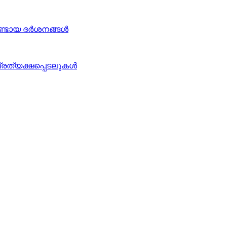
ഉണ്ടായ ദർശനങ്ങൾ
പ്രത്യക്ഷപ്പെടലുകൾ