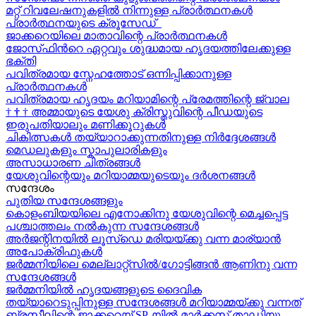
മറ്റ് റിവലേഷനുകളിൽ നിന്നുള്ള പ്രാർത്ഥനകൾ
പ്രാർത്ഥനയുടെ ക്രൂസേഡ്
ജാക്കറെയിലെ മാതാവിന്റെ പ്രാർത്ഥനകൾ
ജോസ്‌ഫിന്‍റെ ഏറ്റവും ശുദ്ധമായ ഹൃദയത്തിലേക്കുള്ള
ഭക്തി
പവിത്രമായ സ്നേഹത്തോട് ഒന്നിപ്പിക്കാനുള്ള
പ്രാർത്ഥനകള്‍
പവിത്രമായ ഹൃദയം മറിയാമിന്റെ പ്രേമത്തിന്റെ ജ്വാല
†
†
†
അമ്മായുടെ യേശു ക്രിസ്തുവിന്റെ പീഡയുടെ
ഇരുപതിയാലും മണിക്കൂറുകള്‍
ചികിത്സകൾ തയ്യാറാക്കുന്നതിനുള്ള നിർദ്ദേശങ്ങൾ
മെഡലുകളും സ്കാപുലാരികളും
അസാധാരണ ചിത്രങ്ങൾ
യേശുവിന്റെയും മറിയാമ്മയുടെയും ദർശനങ്ങൾ
സന്ദേശം
പുതിയ സന്ദേശങ്ങളും
കൊളംബിയയിലെ എനോക്കിനു യേശുവിന്റെ മെച്ചപ്പെട്ട
പശ്ചാത്തലം നൽകുന്ന സന്ദേശങ്ങള്‍
അർജന്റിനയിൽ ലൂസ്ഡെ മരിയയ്ക്കു വന്ന മാര്യാന്‍
അപോക്രിഫുകള്‍
ജർമ്മനിയിലെ മെല്ലാറ്റ്സിൽ/ഗോട്ടിങ്ങൻ ആണിനു വന്ന
സന്ദേശങ്ങൾ
ജർമ്മനിയിൽ ഹൃദയങ്ങളുടെ ദൈവിക
തയ്യാറെടുപ്പിനുള്ള സന്ദേശങ്ങൾ മറിയാമ്മയ്ക്കു വന്നത്
ബ്രസീലിന്റെ ജാക്കറെയ്‍ SP-യിൽ മാർക്കസ് താഡിയു