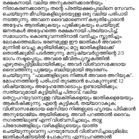
രക്ഷകനായി. വലിയ അനുകരണക്കാരൻയും
നിരാകരണക്കാരനും തന്റെ പ്രത്യക്ഷപ്പെടലിനെ സേവനം
ചെയ്യുന്ന മീഡിയകളിലൂടെയുള്ള ഒരു വലിയ പരിപാടി
നടത്തുന്നു. അവനെ ദൈവമാണെന്ന് കരുതിപ്പോരാൻ
അദ്ദേഹം ആദരിക്കുകയും പൂജിക്കുകയും ചെയ്യുമ്‍;
ജനതകൾ അദ്ദേഹത്തെ രക്ഷകനായി പ്രഖ്യാപിച്ച്,
സമാധാനം കൊണ്ടുവന്നതിനാൽ വന്ദിച്ചും സ്തുതിച്ചും.
ലോകത്തെല്ലാം ഭരണമുള്ള ഈ ജാതികൾ അവനെ
മുന്നിൽ വെച്ചു കൂരിയിരിക്കും; മറ്റു ജാതികളിലേക്ക്
തൊല്‍ക്കുമിടി പടർത്തുന്നു. മനുഷ്യവർഗ്ഗത്തിന്റെ 2/3
ഭാഗം നഷ്ടപ്പെടും, അവരെ ജീവിതപുസ്തകത്തിൽ
എഴുതപ്പെട്ടിട്ടില്ലായിരിക്കും; അവര്‍ വിശ്വാസക്കേടായ
ദൈവത്തിനു പൂജയും ബലിയുമായി ആദരണം
ചെയ്യുന്നു. "ഫലങ്ങളിലൂടെ നിങ്ങള്‍ അവരെ അറിയുക".
മോഹനത്തിന്റെ പരിപാടി തുടങ്ങാൻ പോകുന്നുണ്ട്; 12
ശിഷ്യന്മാരും അദ്ദേഹത്തോടൊപ്പം ഉണ്ടായിരിക്കും;
സത്യവുമായി കൂട്ടിയിടിച്ച പിതാവ്, വലിയ
തെറ്റുപറയുവാനുള്ള വ്യക്തികളെയും ജാതികളെയേയും
ആകർഷിക്കുന്നു. എന്റെ കുട്ടികൾ, തയ്യാറാകുക;
വിശ്വാസക്കേടായ മെസിയാ നിങ്ങളുടെ ഹൃദയം പിടിക്കാൻ
അനുയോജ്യം ആയിരിക്കട്ടെ. അവർ പറഞ്ഞാൽ ദൈവം
നഗരത്തിലുണ്ട് എന്ന് വിശ്വസിച്ചാലും, താഴ്ന്ന
പ്രദേശങ്ങളിലും വഴികളിലൂടെയും യാത്ര
ചെയ്യുന്നുവെന്നു പറയുമ്പോൾ വിശ്വസിച്ചാലുമില്ല;
ജാതികൾക്കിടയിൽ പോകുന്നു എന്നുപറഞ്ഞാൽ