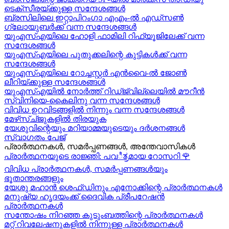
ടെക്സീരയ്ക്കുള്ള സന്ദേശങ്ങള്‍
ബ്രസിലിലെ ഇറ്റാപിറംഗാ എഎം-ൽ എഡ്സൺ
ഗ്ലോയുബർക്ക് വന്ന സന്ദേശങ്ങൾ
യുഎസ്എയിലെ ഹോളി ഫാമിലി റിഫ്യൂജിലേക്ക് വന്ന
സന്ദേശങ്ങൾ
യുഎസ്എയിലെ പുതുക്കലിന്റെ കുട്ടികള്‍ക്ക് വന്ന
സന്ദേശങ്ങള്‍
യുഎസ്എയിലെ റോച്ചസ്റ്റർ എൻവൈ-ൽ ജോൺ
ലീറിയ്ക്കുള്ള സന്ദേശങ്ങൾ
യുഎസ്എയിൽ നോർത്ത് റിഡ്ജ്വില്ലെയിൽ മൗറീൻ
സ്വിനിയെ-കൈലിനു വന്ന സന്ദേശങ്ങള്‍
വിവിധ ഉറവിടങ്ങളിൽ നിന്നും വന്ന സന്ദേശങ്ങൾ
മേഴ്‍സ്ച്ജുകളിൽ തിരയുക
യേശുവിന്റെയും മറിയാമ്മയുടെയും ദർശനങ്ങൾ
സ്വാഗതം പേജ്
പ്രാർത്ഥനകൾ, സമർപ്പണങ്ങൾ, അന്തേവാസികൾ
പ്രാർത്ഥനയുടെ രാജ്ഞി: പവಿತ್ರമായ റോസറി
🌹
വിവിധ പ്രാർത്ഥനകൾ, സമർപ്പണങ്ങൾയും
ഭൂതാന്തരങ്ങളും
യേശു മഹാന്‍ ശെഫ്ഡിനും എനോക്കിന്റെ പ്രാർത്ഥനകള്‍
മനുഷ്യ ഹൃദയംക്ക് ദൈവിക പ്രീപറേഷൻ
പ്രാർത്ഥനകൾ
സന്തോഷം നിറഞ്ഞ കുടുംബത്തിന്റെ പ്രാർത്ഥനകള്‍
മറ്റ് റിവലേഷനുകളിൽ നിന്നുള്ള പ്രാർത്ഥനകൾ