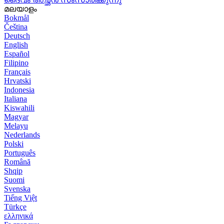
മലയാളം
Bokmål
Čeština
Deutsch
English
Español
Filipino
Français
Hrvatski
Indonesia
Italiana
Kiswahili
Magyar
Melayu
Nederlands
Polski
Português
Română
Shqip
Suomi
Svenska
Tiếng Việt
Türkçe
ελληνικά