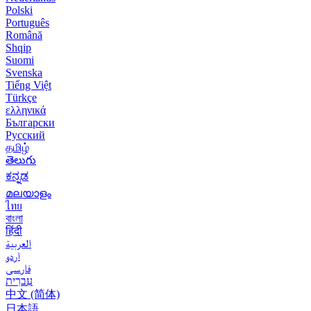
Polski
Português
Română
Shqip
Suomi
Svenska
Tiếng Việt
Türkçe
ελληνικά
Български
Русский
தமிழ்
తెలుగు
ಕನ್ನಡ
മലയാളം
ไทย
বাংলা
हिंदी
العربية
اردو
فارسی
עִברִית
中文 (简体)
日本語