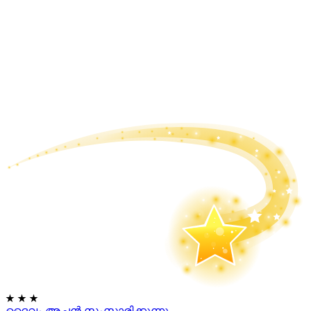
★
★
★
ദൈവം അച്ഛൻ സംസാരിക്കുന്നു