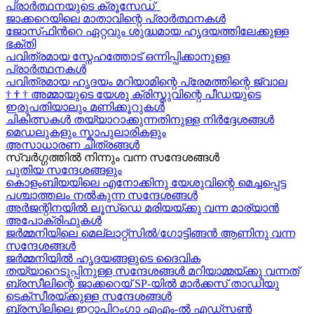
പ്രാർത്ഥനയുടെ ക്രൂസേഡ്
ജാക്കറെയിലെ മാതാവിന്റെ പ്രാർത്ഥനകൾ
ജോസ്‌ഫിന്‍റെ ഏറ്റവും ശുദ്ധമായ ഹൃദയത്തിലേക്കുള്ള
ഭക്തി
പവിത്രമായ സ്നേഹത്തോട് ഒന്നിപ്പിക്കാനുള്ള
പ്രാർത്ഥനകള്‍
പവിത്രമായ ഹൃദയം മറിയാമിന്റെ പ്രേമത്തിന്റെ ജ്വാല
†
†
†
അമ്മായുടെ യേശു ക്രിസ്തുവിന്റെ പീഡയുടെ
ഇരുപതിയാലും മണിക്കൂറുകള്‍
ചികിത്സകൾ തയ്യാറാക്കുന്നതിനുള്ള നിർദ്ദേശങ്ങൾ
മെഡലുകളും സ്കാപുലാരികളും
അസാധാരണ ചിത്രങ്ങൾ
സ്വര്‍ഗ്ഗത്തിൽ നിന്നും വന്ന സന്ദേശങ്ങള്‍
പുതിയ സന്ദേശങ്ങളും
കൊളംബിയയിലെ എനോക്കിനു യേശുവിന്റെ മെച്ചപ്പെട്ട
പശ്ചാത്തലം നൽകുന്ന സന്ദേശങ്ങള്‍
അർജന്റിനയിൽ ലൂസ്ഡെ മരിയയ്ക്കു വന്ന മാര്യാന്‍
അപോക്രിഫുകള്‍
ജർമ്മനിയിലെ മെല്ലാറ്റ്സിൽ/ഗോട്ടിങ്ങൻ ആണിനു വന്ന
സന്ദേശങ്ങൾ
ജർമ്മനിയിൽ ഹൃദയങ്ങളുടെ ദൈവിക
തയ്യാറെടുപ്പിനുള്ള സന്ദേശങ്ങൾ മറിയാമ്മയ്ക്കു വന്നത്
ബ്രസീലിന്റെ ജാക്കറെയ്‍ SP-യിൽ മാർക്കസ് താഡിയു
ടെക്സീരയ്ക്കുള്ള സന്ദേശങ്ങള്‍
ബ്രസിലിലെ ഇറ്റാപിറംഗാ എഎം-ൽ എഡ്സൺ