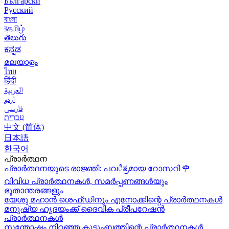
Български
Русский
বাংলা
বதமிழ்
తెలుగు
ಕನ್ನಡ
മലയാളം
ไทย
हिंदी
العربية
اردو
فارسی
עִברִית
中文 (简体)
日本語
한국어
പ്രാർത്ഥന
പ്രാർത്ഥനയുടെ രാജ്ഞി: പവಿತ್ರമായ റോസറി
🌹
വിവിധ പ്രാർത്ഥനകൾ, സമർപ്പണങ്ങൾയും
ഭൂതാന്തരങ്ങളും
യേശു മഹാന്‍ ശെഫ്ഡിനും എനോക്കിന്റെ പ്രാർത്ഥനകള്‍
മനുഷ്യ ഹൃദയംക്ക് ദൈവിക പ്രീപറേഷൻ
പ്രാർത്ഥനകൾ
സന്തോഷം നിറഞ്ഞ കുടുംബത്തിന്റെ പ്രാർത്ഥനകള്‍