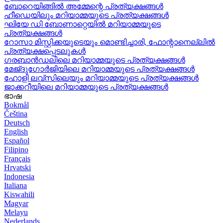
ബോറെയിങ്ങിൽ അമ്മേന്റെ പ്രത്യക്ഷങ്ങൾ
ഹീഡെയിലും മറിയാമ്മയുടെ പ്രത്യക്ഷങ്ങൾ
ഘിയേ ഡി ബോണാറ്റെയിൽ മറിയാമ്മയുടെ
പ്രത്യക്ഷങ്ങൾ
റോസാ മിസ്റ്റിക്കയുടെയും മൊണ്ടിച്ചാരി, ഫോന്റാനെല്ലിൽ
പ്രത്യക്ഷപ്പെടലുകൾ
ഗരബാൻഡലിലെ മറിയാമ്മയുടെ പ്രത്യക്ഷങ്ങൾ
മേജ്ദുഗോർജിയിലെ മറിയാമ്മയുടെ പ്രത്യക്ഷങ്ങൾ
ഹോളി ലവ്‌സിലെയും മറിയാമ്മയുടെ പ്രത്യക്ഷങ്ങൾ
ജാക്കറീയിലെ മറിയാമ്മയുടെ പ്രത്യക്ഷങ്ങൾ
ഭാഷ
Bokmål
Čeština
Deutsch
English
Español
Filipino
Français
Hrvatski
Indonesia
Italiana
Kiswahili
Magyar
Melayu
Nederlands