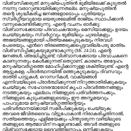
വിശ്വസിക്കരുത്; മനുഷ്യപുത്രൻ ഭൂമിയിലേക്ക് കൂടുതൽ
നടന്നു വരാറുണ്ടായിരിക്കുന്നതല്ല. മനുഷ്യപുത്രൻ
തന്റെ ശുദ്ധീകരിച്ച ജനങ്ങളോടൊപ്പം പുതിയയും
സ്വർഗ്ഗീയവുമായ യെരുശലേമിൽ രാജ്യം സ്ഥാപിക്കാൻ
വന്നുകൊണ്ടിരിക്കുന്നു. എന്റെ വചനം ഓർക്കൂ:
വിശ്വാസക്കേടായ പ്രവാചകന്മാരും മെസിയാക്കളും ഉദയം
ചെയ്യുകയും സ്വർഗ്ഗവും ഭൂമിയിലും ചുഴലികളും
അജയ്യങ്ങളുമായി പ്രത്യക്ഷപ്പെടുകയും നിരവധി
പേരെയും, എന്‍റെ തിരഞ്ഞെടുക്കപ്പെട്ടവരില്പേരു മാത്രം
വിശ്വസിപ്പിക്കുകയുമുണ്ടാകുന്നു (Mt. 24:24). എന്റെ
ജനങ്ങൾ, ശ്രദ്ധിച്ചിട്ടുണ്ട്; വിശ്വാസക്കേടായ പ്രവാചകനെ
കാണുന്നതും കേൾക്കുന്നത് തെറ്റാണ്, കാരണം അദ്ദേഹം
മനുഷ്യവർഗ്ഗത്തെ മോഹിപ്പിക്കാനുള്ള ശക്തിയുണ്ട്‍. എന്റെ
ആട്ടുകളേ, പ്രാർത്ഥനയിൽ ഒത്തുകൂടുകയും ദിവസവും
രാത്രി പാട്ടുകൾ, റൊസറികൾ, വാക്യങ്ങൾ
എന്നിവയിലൂടെ പ്രാർത്ഥിക്കുന്നത് നിറുത്താതിരിക്കുകയും
ചെയ്യുക; സഹോദരന്മാരോട് കൃപാ പ്രവർത്തനങ്ങളും
നടത്തുകയും എല്ലാം നിങ്ങളുടെ പരിവർത്തനംക്കും,
നിങ്ങളുടെ കുടുംബങ്ങളുടെയും ഈ അസ്തമയവും
പാപവുമായ മനുഷ്യവർഗ്ഗത്തിന്റെയും
പരിവര്‍ത്ഥനയ്ക്കായി സമർപിക്കുകയും ചെയ്യുക;
അവരെ ജീവിതദൈവം വിട്ടുപോകാൻ നിരാകരിച്ചതിനാൽ,
സത്യത്തെയും എളിമയേക്കും പിന്തുടരുന്ന വഴിയിലൂടെ
തങ്ങളുടെ ആത്മാവിന് നഷ്ടമുണ്ടാക്കി, അവർ തങ്ങളുടെ
വിശ്വാസക്കേടായ ദൈവത്തിനൊപ്പം ഒന്നിക്കുകയും