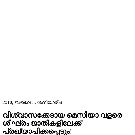
2010, ജൂലൈ 3, ശനിയാഴ്‌ച
വിശ്വാസക്കേടായ മെസിയാ വളരെ
ശീഘ്രം ജാതികളിലേക്ക്
പ്രഖ്യാപിക്കപ്പെടും!