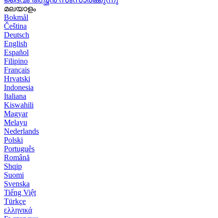
മലയാളം
Bokmål
Čeština
Deutsch
English
Español
Filipino
Français
Hrvatski
Indonesia
Italiana
Kiswahili
Magyar
Melayu
Nederlands
Polski
Português
Română
Shqip
Suomi
Svenska
Tiếng Việt
Türkçe
ελληνικά