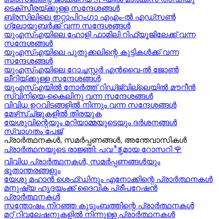
ടെക്സീരയ്ക്കുള്ള സന്ദേശങ്ങള്‍
ബ്രസിലിലെ ഇറ്റാപിറംഗാ എഎം-ൽ എഡ്സൺ
ഗ്ലോയുബർക്ക് വന്ന സന്ദേശങ്ങൾ
യുഎസ്എയിലെ ഹോളി ഫാമിലി റിഫ്യൂജിലേക്ക് വന്ന
സന്ദേശങ്ങൾ
യുഎസ്എയിലെ പുതുക്കലിന്റെ കുട്ടികള്‍ക്ക് വന്ന
സന്ദേശങ്ങള്‍
യുഎസ്എയിലെ റോച്ചസ്റ്റർ എൻവൈ-ൽ ജോൺ
ലീറിയ്ക്കുള്ള സന്ദേശങ്ങൾ
യുഎസ്എയിൽ നോർത്ത് റിഡ്ജ്വില്ലെയിൽ മൗറീൻ
സ്വിനിയെ-കൈലിനു വന്ന സന്ദേശങ്ങള്‍
വിവിധ ഉറവിടങ്ങളിൽ നിന്നും വന്ന സന്ദേശങ്ങൾ
മേഴ്‍സ്ച്ജുകളിൽ തിരയുക
യേശുവിന്റെയും മറിയാമ്മയുടെയും ദർശനങ്ങൾ
സ്വാഗതം പേജ്
പ്രാർത്ഥനകൾ, സമർപ്പണങ്ങൾ, അന്തേവാസികൾ
പ്രാർത്ഥനയുടെ രാജ്ഞി: പവಿತ್ರമായ റോസറി
🌹
വിവിധ പ്രാർത്ഥനകൾ, സമർപ്പണങ്ങൾയും
ഭൂതാന്തരങ്ങളും
യേശു മഹാന്‍ ശെഫ്ഡിനും എനോക്കിന്റെ പ്രാർത്ഥനകള്‍
മനുഷ്യ ഹൃദയംക്ക് ദൈവിക പ്രീപറേഷൻ
പ്രാർത്ഥനകൾ
സന്തോഷം നിറഞ്ഞ കുടുംബത്തിന്റെ പ്രാർത്ഥനകള്‍
മറ്റ് റിവലേഷനുകളിൽ നിന്നുള്ള പ്രാർത്ഥനകൾ