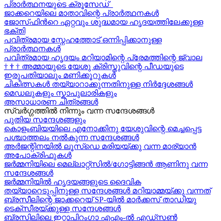
പ്രാർത്ഥനയുടെ ക്രൂസേഡ്
ജാക്കറെയിലെ മാതാവിന്റെ പ്രാർത്ഥനകൾ
ജോസ്‌ഫിന്‍റെ ഏറ്റവും ശുദ്ധമായ ഹൃദയത്തിലേക്കുള്ള
ഭക്തി
പവിത്രമായ സ്നേഹത്തോട് ഒന്നിപ്പിക്കാനുള്ള
പ്രാർത്ഥനകള്‍
പവിത്രമായ ഹൃദയം മറിയാമിന്റെ പ്രേമത്തിന്റെ ജ്വാല
†
†
†
അമ്മായുടെ യേശു ക്രിസ്തുവിന്റെ പീഡയുടെ
ഇരുപതിയാലും മണിക്കൂറുകള്‍
ചികിത്സകൾ തയ്യാറാക്കുന്നതിനുള്ള നിർദ്ദേശങ്ങൾ
മെഡലുകളും സ്കാപുലാരികളും
അസാധാരണ ചിത്രങ്ങൾ
സ്വര്‍ഗ്ഗത്തിൽ നിന്നും വന്ന സന്ദേശങ്ങള്‍
പുതിയ സന്ദേശങ്ങളും
കൊളംബിയയിലെ എനോക്കിനു യേശുവിന്റെ മെച്ചപ്പെട്ട
പശ്ചാത്തലം നൽകുന്ന സന്ദേശങ്ങള്‍
അർജന്റിനയിൽ ലൂസ്ഡെ മരിയയ്ക്കു വന്ന മാര്യാന്‍
അപോക്രിഫുകള്‍
ജർമ്മനിയിലെ മെല്ലാറ്റ്സിൽ/ഗോട്ടിങ്ങൻ ആണിനു വന്ന
സന്ദേശങ്ങൾ
ജർമ്മനിയിൽ ഹൃദയങ്ങളുടെ ദൈവിക
തയ്യാറെടുപ്പിനുള്ള സന്ദേശങ്ങൾ മറിയാമ്മയ്ക്കു വന്നത്
ബ്രസീലിന്റെ ജാക്കറെയ്‍ SP-യിൽ മാർക്കസ് താഡിയു
ടെക്സീരയ്ക്കുള്ള സന്ദേശങ്ങള്‍
ബ്രസിലിലെ ഇറ്റാപിറംഗാ എഎം-ൽ എഡ്സൺ