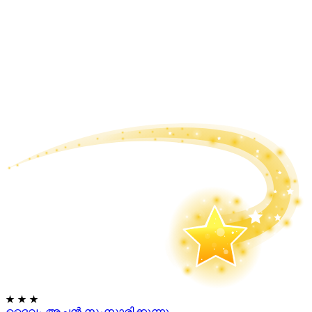
★
★
★
ദൈവം അച്ഛൻ സംസാരിക്കുന്നു