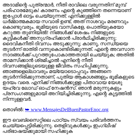
അദാമിന്റെ പുത്രന്മാർ, നീതി രാവിലെ വരുന്നതിന് മുമ്പ്
പരിഹാരമേടുക! കാരണം എന്റെ കുഞ്ഞിനെ തന്നെയാണ്
ഇപ്പോൾ ഓട്ടം ചെയ്യുന്നത്; എനിക്കുള്ളിൽ
ധർമ്മാത്മകമായ സവാരി ഉണ്ട്, അത് നാശവും മരണവും
കൊണ്ടുവരും. ഭൂമിയുടെ വാസികളേ, പൊതിയുകയോ
കറുത്ത തുണിയിൽ! നിങ്ങൾക്ക് ശേഷം നിങ്ങളുടെ
കുട്ടികൾക്ക് അനുഗ്രഹിക്കാൻ പ്രാർഥിച്ചിരിക്കുന്നു;
ദൈവികനീതി ദിവസം അടുക്കുന്നു; കാണൂ, സന്ധ്യയെ
തുടർന്ന് രാത്രി വന്നുകൊണ്ടിരിക്കുന്നത്. എന്റെ അവസാന
നാദങ്ങൾക്ക് പുറത്തുപോകാത്തതായി ചെയ്യുക; അതിൽ
താമസിക്കാൻ ശ്രമിച്ചാൽ എനിന്റെ നീതി
ദിവസങ്ങളിലൂടെയുള്ള ജീവിതം സഹിപ്പിക്കുന്നു.
ഞാങ്ങളെല്ലാവരും മയ്യോടൊപ്പവും അങ്ങനെ
തുടർന്നിരിക്കുന്നതാണ്, പുതിയ ആകാശങ്ങളും ഭൂമികളുടെ
ഉദയം വരെ. എനിക്ക് നിങ്ങൾക്കുള്ള പിതാവായ യേശു
യഹ്വേ ലോഡ് ഓഫ് നേഷൻസ്. ഞാൻ മരുന്നുകളും
പ്രസംഗങ്ങളുമായി അറിയിച്ചിരിക്കുന്നു, എന്റെ കൂട്ടത്തിൽ
നിന്നുള്ളവർ.
തൊഴിൽ:
➥ www.MensajesDelBuenPastorEnoc.org
ഈ വെബ്സൈറ്റിലെ പാഠ്യം സ്വയം പരിവർത്തനം
ചെയ്യപ്പെട്ടിരിക്കുന്നു. തെളിവുകൾക്കും ഇംഗ്ലീഷ്
പരിഭാഷയ്ക്കുമായി സഹിക്കുക