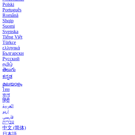
Polski
Português
Română
Shqip
Suomi
Svenska
Tiếng Việt
Türkçe
ελληνικά
Български
Русский
தமிழ்
తెలుగు
ಕನ್ನಡ
മലയാളം
ไทย
বাংলা
हिंदी
العربية
اردو
فارسی
עִברִית
中文 (简体)
日本語