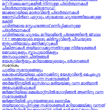
മറ്റ് റിവലേഷനുകളിൽ നിന്നുള്ള പ്രാർത്ഥനകൾ
പ്രാർത്ഥനയുടെ ക്രൂസേഡ്
ജാക്കറെയിലെ മാതാവിന്റെ പ്രാർത്ഥനകൾ
ജോസ്‌ഫിന്‍റെ ഏറ്റവും ശുദ്ധമായ ഹൃദയത്തിലേക്കുള്ള
ഭക്തി
പവിത്രമായ സ്നേഹത്തോട് ഒന്നിപ്പിക്കാനുള്ള
പ്രാർത്ഥനകള്‍
പവിത്രമായ ഹൃദയം മറിയാമിന്റെ പ്രേമത്തിന്റെ ജ്വാല
†
†
†
അമ്മായുടെ യേശു ക്രിസ്തുവിന്റെ പീഡയുടെ
ഇരുപതിയാലും മണിക്കൂറുകള്‍
ചികിത്സകൾ തയ്യാറാക്കുന്നതിനുള്ള നിർദ്ദേശങ്ങൾ
മെഡലുകളും സ്കാപുലാരികളും
അസാധാരണ ചിത്രങ്ങൾ
യേശുവിന്റെയും മറിയാമ്മയുടെയും ദർശനങ്ങൾ
സന്ദേശം
പുതിയ സന്ദേശങ്ങളും
കൊളംബിയയിലെ എനോക്കിനു യേശുവിന്റെ മെച്ചപ്പെട്ട
പശ്ചാത്തലം നൽകുന്ന സന്ദേശങ്ങള്‍
അർജന്റിനയിൽ ലൂസ്ഡെ മരിയയ്ക്കു വന്ന മാര്യാന്‍
അപോക്രിഫുകള്‍
ജർമ്മനിയിലെ മെല്ലാറ്റ്സിൽ/ഗോട്ടിങ്ങൻ ആണിനു വന്ന
സന്ദേശങ്ങൾ
ജർമ്മനിയിൽ ഹൃദയങ്ങളുടെ ദൈവിക
തയ്യാറെടുപ്പിനുള്ള സന്ദേശങ്ങൾ മറിയാമ്മയ്ക്കു വന്നത്
ബ്രസീലിന്റെ ജാക്കറെയ്‍ SP-യിൽ മാർക്കസ് താഡിയു