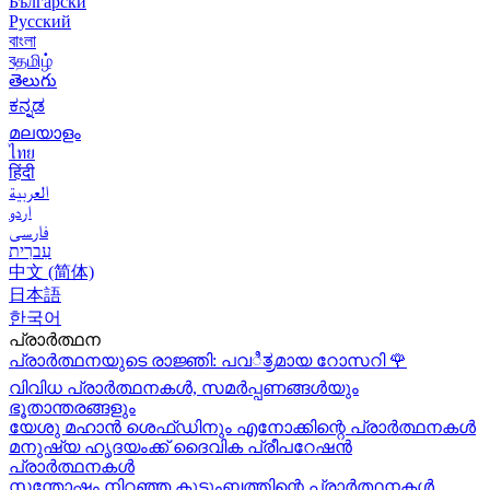
Български
Русский
বাংলা
বதமிழ்
తెలుగు
ಕನ್ನಡ
മലയാളം
ไทย
हिंदी
العربية
اردو
فارسی
עִברִית
中文 (简体)
日本語
한국어
പ്രാർത്ഥന
പ്രാർത്ഥനയുടെ രാജ്ഞി: പവಿತ್ರമായ റോസറി
🌹
വിവിധ പ്രാർത്ഥനകൾ, സമർപ്പണങ്ങൾയും
ഭൂതാന്തരങ്ങളും
യേശു മഹാന്‍ ശെഫ്ഡിനും എനോക്കിന്റെ പ്രാർത്ഥനകള്‍
മനുഷ്യ ഹൃദയംക്ക് ദൈവിക പ്രീപറേഷൻ
പ്രാർത്ഥനകൾ
സന്തോഷം നിറഞ്ഞ കുടുംബത്തിന്റെ പ്രാർത്ഥനകള്‍