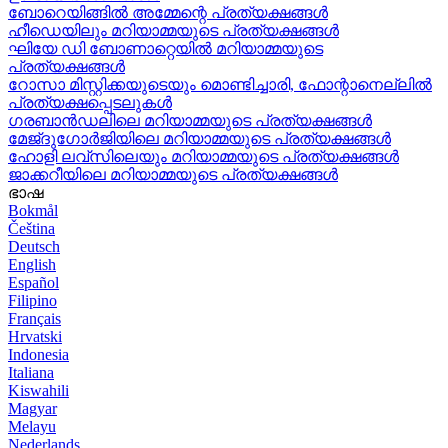
ബോറെയിങ്ങിൽ അമ്മേന്റെ പ്രത്യക്ഷങ്ങൾ
ഹീഡെയിലും മറിയാമ്മയുടെ പ്രത്യക്ഷങ്ങൾ
ഘിയേ ഡി ബോണാറ്റെയിൽ മറിയാമ്മയുടെ
പ്രത്യക്ഷങ്ങൾ
റോസാ മിസ്റ്റിക്കയുടെയും മൊണ്ടിച്ചാരി, ഫോന്റാനെല്ലിൽ
പ്രത്യക്ഷപ്പെടലുകൾ
ഗരബാൻഡലിലെ മറിയാമ്മയുടെ പ്രത്യക്ഷങ്ങൾ
മേജ്ദുഗോർജിയിലെ മറിയാമ്മയുടെ പ്രത്യക്ഷങ്ങൾ
ഹോളി ലവ്‌സിലെയും മറിയാമ്മയുടെ പ്രത്യക്ഷങ്ങൾ
ജാക്കറീയിലെ മറിയാമ്മയുടെ പ്രത്യക്ഷങ്ങൾ
ഭാഷ
Bokmål
Čeština
Deutsch
English
Español
Filipino
Français
Hrvatski
Indonesia
Italiana
Kiswahili
Magyar
Melayu
Nederlands