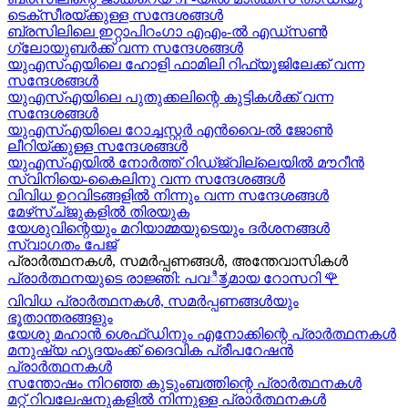
ടെക്സീരയ്ക്കുള്ള സന്ദേശങ്ങള്‍
ബ്രസിലിലെ ഇറ്റാപിറംഗാ എഎം-ൽ എഡ്സൺ
ഗ്ലോയുബർക്ക് വന്ന സന്ദേശങ്ങൾ
യുഎസ്എയിലെ ഹോളി ഫാമിലി റിഫ്യൂജിലേക്ക് വന്ന
സന്ദേശങ്ങൾ
യുഎസ്എയിലെ പുതുക്കലിന്റെ കുട്ടികള്‍ക്ക് വന്ന
സന്ദേശങ്ങള്‍
യുഎസ്എയിലെ റോച്ചസ്റ്റർ എൻവൈ-ൽ ജോൺ
ലീറിയ്ക്കുള്ള സന്ദേശങ്ങൾ
യുഎസ്എയിൽ നോർത്ത് റിഡ്ജ്വില്ലെയിൽ മൗറീൻ
സ്വിനിയെ-കൈലിനു വന്ന സന്ദേശങ്ങള്‍
വിവിധ ഉറവിടങ്ങളിൽ നിന്നും വന്ന സന്ദേശങ്ങൾ
മേഴ്‍സ്ച്ജുകളിൽ തിരയുക
യേശുവിന്റെയും മറിയാമ്മയുടെയും ദർശനങ്ങൾ
സ്വാഗതം പേജ്
പ്രാർത്ഥനകൾ, സമർപ്പണങ്ങൾ, അന്തേവാസികൾ
പ്രാർത്ഥനയുടെ രാജ്ഞി: പവಿತ್ರമായ റോസറി
🌹
വിവിധ പ്രാർത്ഥനകൾ, സമർപ്പണങ്ങൾയും
ഭൂതാന്തരങ്ങളും
യേശു മഹാന്‍ ശെഫ്ഡിനും എനോക്കിന്റെ പ്രാർത്ഥനകള്‍
മനുഷ്യ ഹൃദയംക്ക് ദൈവിക പ്രീപറേഷൻ
പ്രാർത്ഥനകൾ
സന്തോഷം നിറഞ്ഞ കുടുംബത്തിന്റെ പ്രാർത്ഥനകള്‍
മറ്റ് റിവലേഷനുകളിൽ നിന്നുള്ള പ്രാർത്ഥനകൾ