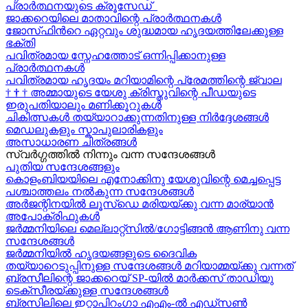
പ്രാർത്ഥനയുടെ ക്രൂസേഡ്
ജാക്കറെയിലെ മാതാവിന്റെ പ്രാർത്ഥനകൾ
ജോസ്‌ഫിന്‍റെ ഏറ്റവും ശുദ്ധമായ ഹൃദയത്തിലേക്കുള്ള
ഭക്തി
പവിത്രമായ സ്നേഹത്തോട് ഒന്നിപ്പിക്കാനുള്ള
പ്രാർത്ഥനകള്‍
പവിത്രമായ ഹൃദയം മറിയാമിന്റെ പ്രേമത്തിന്റെ ജ്വാല
†
†
†
അമ്മായുടെ യേശു ക്രിസ്തുവിന്റെ പീഡയുടെ
ഇരുപതിയാലും മണിക്കൂറുകള്‍
ചികിത്സകൾ തയ്യാറാക്കുന്നതിനുള്ള നിർദ്ദേശങ്ങൾ
മെഡലുകളും സ്കാപുലാരികളും
അസാധാരണ ചിത്രങ്ങൾ
സ്വര്‍ഗ്ഗത്തിൽ നിന്നും വന്ന സന്ദേശങ്ങള്‍
പുതിയ സന്ദേശങ്ങളും
കൊളംബിയയിലെ എനോക്കിനു യേശുവിന്റെ മെച്ചപ്പെട്ട
പശ്ചാത്തലം നൽകുന്ന സന്ദേശങ്ങള്‍
അർജന്റിനയിൽ ലൂസ്ഡെ മരിയയ്ക്കു വന്ന മാര്യാന്‍
അപോക്രിഫുകള്‍
ജർമ്മനിയിലെ മെല്ലാറ്റ്സിൽ/ഗോട്ടിങ്ങൻ ആണിനു വന്ന
സന്ദേശങ്ങൾ
ജർമ്മനിയിൽ ഹൃദയങ്ങളുടെ ദൈവിക
തയ്യാറെടുപ്പിനുള്ള സന്ദേശങ്ങൾ മറിയാമ്മയ്ക്കു വന്നത്
ബ്രസീലിന്റെ ജാക്കറെയ്‍ SP-യിൽ മാർക്കസ് താഡിയു
ടെക്സീരയ്ക്കുള്ള സന്ദേശങ്ങള്‍
ബ്രസിലിലെ ഇറ്റാപിറംഗാ എഎം-ൽ എഡ്സൺ