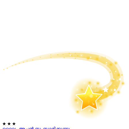
★
★
★
ദൈവം അച്ഛൻ സംസാരിക്കുന്നു