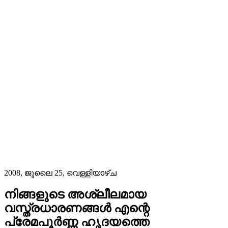
2008, ജൂലൈ 25, വെള്ളിയാഴ്‌ച
നിങ്ങളുടെ അശ്ലീലമായ
വസ്ത്രധാരണങ്ങൾ എന്റെ
പ്രേമപൂർണ്ണ ഹൃദയത്തെ