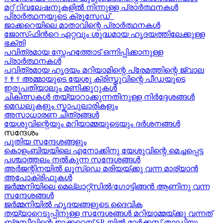
മറ്റ് റിവലേഷനുകളിൽ നിന്നുള്ള പ്രാർത്ഥനകൾ
പ്രാർത്ഥനയുടെ ക്രൂസേഡ്
ജാക്കറെയിലെ മാതാവിന്റെ പ്രാർത്ഥനകൾ
ജോസ്‌ഫിന്‍റെ ഏറ്റവും ശുദ്ധമായ ഹൃദയത്തിലേക്കുള്ള
ഭക്തി
പവിത്രമായ സ്നേഹത്തോട് ഒന്നിപ്പിക്കാനുള്ള
പ്രാർത്ഥനകള്‍
പവിത്രമായ ഹൃദയം മറിയാമിന്റെ പ്രേമത്തിന്റെ ജ്വാല
†
†
†
അമ്മായുടെ യേശു ക്രിസ്തുവിന്റെ പീഡയുടെ
ഇരുപതിയാലും മണിക്കൂറുകള്‍
ചികിത്സകൾ തയ്യാറാക്കുന്നതിനുള്ള നിർദ്ദേശങ്ങൾ
മെഡലുകളും സ്കാപുലാരികളും
അസാധാരണ ചിത്രങ്ങൾ
യേശുവിന്റെയും മറിയാമ്മയുടെയും ദർശനങ്ങൾ
സന്ദേശം
പുതിയ സന്ദേശങ്ങളും
കൊളംബിയയിലെ എനോക്കിനു യേശുവിന്റെ മെച്ചപ്പെട്ട
പശ്ചാത്തലം നൽകുന്ന സന്ദേശങ്ങള്‍
അർജന്റിനയിൽ ലൂസ്ഡെ മരിയയ്ക്കു വന്ന മാര്യാന്‍
അപോക്രിഫുകള്‍
ജർമ്മനിയിലെ മെല്ലാറ്റ്സിൽ/ഗോട്ടിങ്ങൻ ആണിനു വന്ന
സന്ദേശങ്ങൾ
ജർമ്മനിയിൽ ഹൃദയങ്ങളുടെ ദൈവിക
തയ്യാറെടുപ്പിനുള്ള സന്ദേശങ്ങൾ മറിയാമ്മയ്ക്കു വന്നത്
ബ്രസീലിന്റെ ജാക്കറെയ്‍ SP-യിൽ മാർക്കസ് താഡിയു