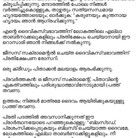
ക്രൂധിപ്പിക്കുന്നു. മന്ദാരത്തിൽ പോലെ നിങ്ങൾ
വർത്തിച്ചുകൊള്ളുക, താഴ്ന്നതും സത്യസന്ധമായ
ഹൃദയത്തോടെയും; ഓർക്കുക: "കരുണയും കുന്തനായ
ഹൃദയം ഞാൻ ആഗ്രഹിക്കുന്നു."
എന്റെ ദൈവികസ്വഭാവത്തിന് ലോകത്തിലെ എല്ലാ
താബർനാക്കലുകളിലും പ്രതിക്ഷേപം ചെയ്യാനായി ഈ
റൊസാരി ഞാൻ നിങ്ങൾക്ക് നൽകുന്നു.
ജീസസ് സക്രാമെന്റൽ ചെയ്ത ദൈവികസ്വഭാവത്തിന്
പ്രതിക്ഷേപണ രോസറി.
ഒരു ക്രീഡും പിതാക്കന്‍ മലയാളം ആരംഭിക്കുന്നു.
പ്രവർത്തകൻ: ഒ ജീസസ് സക്രാമെന്റ്, പിതാവിന്റെ
ഏകത്വത്തിലും പരിശുദ്ധാത്മാവിനോടുമായി (പത്ത്
തവണ).
ഉത്തരം: നിങ്ങൾ മാത്രമേ ദൈവം ആയിരിക്കുകയുള്ളൂ
(പത്ത് തവണ).
പ്രതി പദത്തിൽ അവസാനിക്കുന്നത് ഈ
പ്രാർത്ഥനയോടെ പറഞ്ഞുകൊള്ളൂ: "ബ്ലസ്‌ടഡ്,
പ്രശംസിക്കപ്പെടുകയും ബ്ലസ്‌ട് ചെയ്യാത്ത ദൈവമേ,
ലോകത്തിലെ എല്ലാ താബർണാക്കിളുകളിലും. നീ