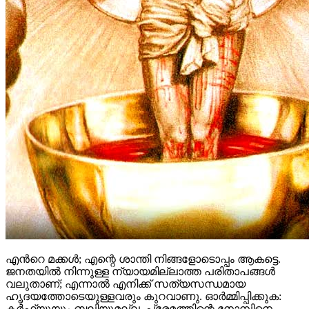
എൻറെ മക്കൾ; എന്റെ ശാന്തി നിങ്ങളോടൊപ്പം ആകട്ടെ.
ജനതയിൽ നിന്നുള്ള ന്യായമില്ലാത്ത പരിതാപങ്ങൾ
വലുതാണ്; എന്നാൽ എനിക്ക് സത്യസന്ധമായ
ഹൃദയത്തോടെയുള്ളവരും കുറവാണു. ഓർമ്മിപ്പിക്കുക:
കർഫ്യൂയും ബലിയുമല്ല, പ്രേമത്തിന്റെ നോമ്പിനെ