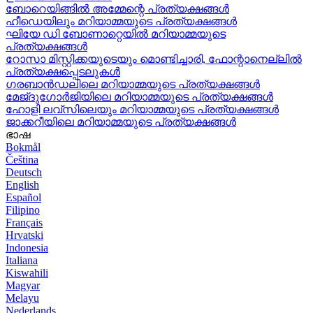
ബോറെയിങ്ങിൽ അമ്മേന്റെ പ്രത്യക്ഷങ്ങൾ
ഹീഡെയിലും മറിയാമ്മയുടെ പ്രത്യക്ഷങ്ങൾ
ഘിയേ ഡി ബോണാറ്റെയിൽ മറിയാമ്മയുടെ
പ്രത്യക്ഷങ്ങൾ
റോസാ മിസ്റ്റിക്കയുടെയും മൊണ്ടിച്ചാരി, ഫോന്റാനെല്ലിൽ
പ്രത്യക്ഷപ്പെടലുകൾ
ഗരബാൻഡലിലെ മറിയാമ്മയുടെ പ്രത്യക്ഷങ്ങൾ
മേജ്ദുഗോർജിയിലെ മറിയാമ്മയുടെ പ്രത്യക്ഷങ്ങൾ
ഹോളി ലവ്‌സിലെയും മറിയാമ്മയുടെ പ്രത്യക്ഷങ്ങൾ
ജാക്കറീയിലെ മറിയാമ്മയുടെ പ്രത്യക്ഷങ്ങൾ
ഭാഷ
Bokmål
Čeština
Deutsch
English
Español
Filipino
Français
Hrvatski
Indonesia
Italiana
Kiswahili
Magyar
Melayu
Nederlands