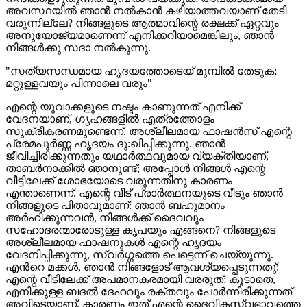
അവസ്ഥയിൽ ഞാന്‍ നൽകാൻ കഴിയാത്തവയാണ് തേടി
വരുന്നില്ലേ? നിങ്ങളുടെ ആത്മാവിന്റെ രക്ഷക്ക് ഏറ്റവും
അനുയോജ്യമാണെന്ന് എനിക്കറിയാമെങ്കിലും, ഞാൻ
നിങ്ങൾക്കു സദാ നൽകുന്നു.
"സത്യസന്ധമായ ഹൃദയത്തോടെയ്‍ മുമ്പിൽ തേടുക;
മറ്റുള്ളവയും പിന്നാലെ വരും"
എന്റെ യുവാക്കളുടെ നഷ്ടം കാണുന്നത് എനിക്ക്
വേദനയാണ്, ഗൃഹങ്ങളിൽ എത്രത്തോളം
സുക്രീകരണമുണ്ടെന്ന്. അശ്ലീലമായ ഫാഷൻസ് എന്റെ
പ്രേമപൂർണ്ണ ഹൃദയം ദു:ഖിപ്പിക്കുന്നു. ഞാൻ
ജീവിച്ചിരിക്കുന്നതും യഥാർത്ഥവുമായ വ്യക്തിയാണ്,
താബർനാക്കില്‍ ഞാനുണ്ട്; അപ്പോൾ നിങ്ങൾ എന്റെ
വീട്ടിലേക്ക് ശോഭയോടെ വരുന്നതിനു കാരണം
എന്താണെന്ന്. എന്റെ വീട് പ്രാർത്ഥനയുടെ വീടും ഞാൻ
നിങ്ങളുടെ പിതാവുമാണ്: ഞാന്‍ ബഹുമാനം
അർഹിക്കുന്നവൻ, നിങ്ങൾക്ക് ദൈവവും
സഹോദരന്മാരോടുള്ള കൃപയും എങ്ങനെ? നിങ്ങളുടെ
അശ്ലീലമായ ഫാഷനുകൾ എന്റെ ഹൃദയം
വേദനിപ്പിക്കുന്നു, സ്വർഗ്ഗത്തെ പെട്ടെന്ന് ചെയ്യുന്നു.
എൻറെ മക്കൾ, ഞാൻ നിങ്ങളോട് ആവശ്യപ്പെടുന്നതു്:
എന്റെ വീടിലേക്ക് അപമാനകരമായി വരരുത്; കൂടാതെ,
എനിക്കുള്ള ബദൽ ദേഹവും രക്തവും പോർന്നിരിക്കുന്നത്
അവിടെയാണ്. കാരണം ഇത് എന്റെ ദൈവികസ്വഭാവത്തെ