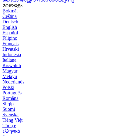
മലയാളം
Bokmål
Čeština
Deutsch
English
Español
Filipino
Français
Hrvatski
Indonesia
Italiana
Kiswahili
Magyar
Melayu
Nederlands
Polski
Português
Română
Shqip
Suomi
Svenska
Tiếng Việt
Türkçe
ελληνικά