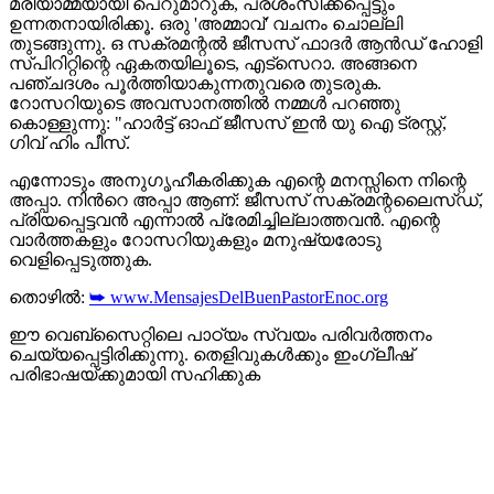
മരിയാമ്മയായി പെറുമാറുക, പ്രശംസിക്കപ്പെട്ടും
ഉന്നതനായിരിക്കൂ. ഒരു 'അമ്മാവ്' വചനം ചൊല്ലി
തുടങ്ങുന്നു. ഒ സക്രമന്റൽ ജീസസ് ഫാദർ ആൻഡ് ഹോളി
സ്പിറിറ്റിന്റെ ഏകതയിലൂടെ, എട്സെറാ. അങ്ങനെ
പഞ്ചദശം പൂർത്തിയാകുന്നതുവരെ തുടരുക.
റോസറിയുടെ അവസാനത്തിൽ നമ്മൾ പറഞ്ഞു
കൊള്ളുന്നു: "ഹാർട്ട് ഓഫ് ജീസസ് ഇൻ യു ഐ ട്രസ്റ്റ്,
ഗിവ് ഹിം പീസ്.
എന്നോടും അനുഗൃഹീകരിക്കുക എന്റെ മനസ്സിനെ നിന്റെ
അപ്പാ. നിൻറെ അപ്പാ ആണ്: ജീസസ് സക്രമന്റലൈസ്ഡ്,
പ്രിയപ്പെട്ടവൻ എന്നാൽ പ്രേമിച്ചില്ലാത്തവൻ. എന്റെ
വാർത്തകളും റോസറിയുകളും മനുഷ്യരോടു
വെളിപ്പെടുത്തുക.
തൊഴിൽ:
➥ www.MensajesDelBuenPastorEnoc.org
ഈ വെബ്സൈറ്റിലെ പാഠ്യം സ്വയം പരിവർത്തനം
ചെയ്യപ്പെട്ടിരിക്കുന്നു. തെളിവുകൾക്കും ഇംഗ്ലീഷ്
പരിഭാഷയ്ക്കുമായി സഹിക്കുക