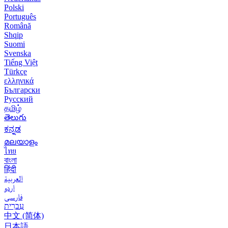
Polski
Português
Română
Shqip
Suomi
Svenska
Tiếng Việt
Türkçe
ελληνικά
Български
Русский
தமிழ்
తెలుగు
ಕನ್ನಡ
മലയാളം
ไทย
বাংলা
हिंदी
العربية
اردو
فارسی
עִברִית
中文 (简体)
日本語