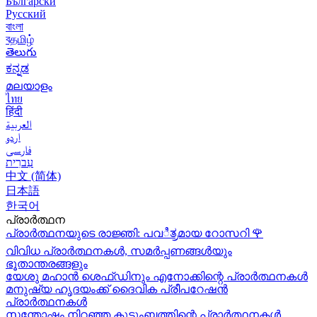
Български
Русский
বাংলা
বதமிழ்
తెలుగు
ಕನ್ನಡ
മലയാളം
ไทย
हिंदी
العربية
اردو
فارسی
עִברִית
中文 (简体)
日本語
한국어
പ്രാർത്ഥന
പ്രാർത്ഥനയുടെ രാജ്ഞി: പവಿತ್ರമായ റോസറി
🌹
വിവിധ പ്രാർത്ഥനകൾ, സമർപ്പണങ്ങൾയും
ഭൂതാന്തരങ്ങളും
യേശു മഹാന്‍ ശെഫ്ഡിനും എനോക്കിന്റെ പ്രാർത്ഥനകള്‍
മനുഷ്യ ഹൃദയംക്ക് ദൈവിക പ്രീപറേഷൻ
പ്രാർത്ഥനകൾ
സന്തോഷം നിറഞ്ഞ കുടുംബത്തിന്റെ പ്രാർത്ഥനകള്‍