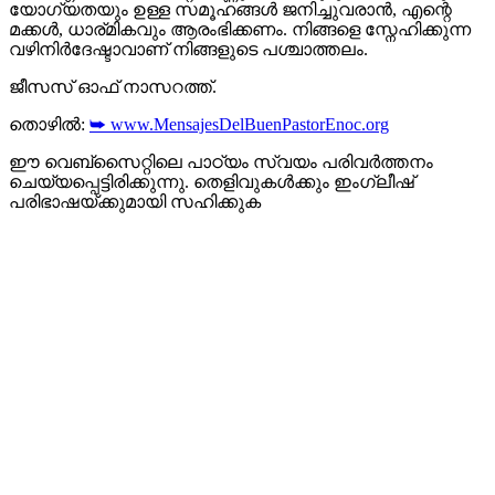
യോഗ്യതയും ഉള്ള സമൂഹങ്ങൾ ജനിച്ചുവരാൻ, എന്റെ
മക്കൾ, ധാര്മികവും ആരംഭിക്കണം. നിങ്ങളെ സ്നേഹിക്കുന്ന
വഴിനിര്‍ദേഷ്ടാവാണ് നിങ്ങളുടെ പശ്ചാത്തലം.
ജീസസ് ഓഫ് നാസറത്ത്.
തൊഴിൽ:
➥ www.MensajesDelBuenPastorEnoc.org
ഈ വെബ്സൈറ്റിലെ പാഠ്യം സ്വയം പരിവർത്തനം
ചെയ്യപ്പെട്ടിരിക്കുന്നു. തെളിവുകൾക്കും ഇംഗ്ലീഷ്
പരിഭാഷയ്ക്കുമായി സഹിക്കുക