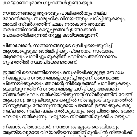
കല്യാണവുമായ ഗൃഹങ്ങൾ ഉണ്ടാക്കുക.
സന്താനങ്ങളെ ആദരവും പാലിക്കൽയും നല്ല
മോറൽ‌മാരും സാമൂഹിക വിനയങ്ങളും പഠിപ്പിക്കുകയും,
അവർ സ്വർഗ്ഗത്തിന് ഫലം നൽകാൻ അഥവാ
നരകത്തിനായി കാട്ടുപ്പഴങ്ങൾ ഉണ്ടാക്കാന്‍
പോകാതിരിക്കുന്നതിനുള്ള കാര്യങ്ങളാണ്.
പിതാവേമാർ, സന്താനങ്ങളുടെ വളർച്ചയെക്കുറിച്ച്
ആശങ്കപ്പെടുക; ഓർമ്മിപ്പിക്കൂ, പ്രണയം, സംവാദം,
ആദരവും പാലിച്ചും മുകളിൽ എല്ലാം അടിസ്ഥാനം
ഗൃഹത്തിൽ സ്ഥാപിക്കേണ്ടതാണ്.
ഇത്തിരി ദൈവത്തിനെയും മനുഷ്യർക്കുമുള്ള ബോധം
നിങ്ങളുടെ സന്താനങ്ങളെക്കുറിച്ച് ആണ്; ദൈവത്തെ
പ്രണയിക്കുകയും അവന്റെ നിർദ്ദേശങ്ങൾ പാലിക്കുകയും
ചെയ്യുന്നതിന് സന്താനങ്ങളെ പഠിപ്പിക്കൂ, അങ്ങനെ
നിങ്ങൾക്ക് ഫലം നൽകിയിരിക്കുന്നത് സ്വർഗ്ഗത്തിന് വേണ്ടി
ആകുന്നു. മനുഷ്യരുടെ കണ്ണിൽ നിങ്ങളുടെ ഹൃദയത്തിൽ
നിന്നുള്ളതും തോന്നുന്നതുമായ പഴങ്ങൾ ഉണ്ടാക്കുക; ഒരു
നല്ല മരം നല്ല ഫലം നൽകുകയും, ഒരു ചീത്ത മരം വേറെ
ഫലവും നൽകുന്നു. "ഹൃദയം നിറഞ്ഞത് മുഴക്കി പറയും."
നിങ്ങൾ, പിതാവേമാർ, സന്താനങ്ങളുടെ ദൈവികവും
ആത്മീയവുമായ വിദ്യാഭ്യാസത്തിന് മുൻപിൽ നിങ്ങള്‍ക്ക്