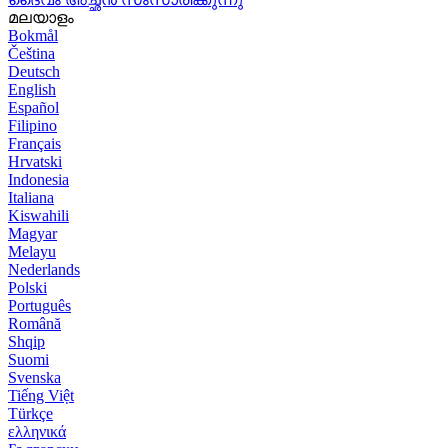
മലയാളം
Bokmål
Čeština
Deutsch
English
Español
Filipino
Français
Hrvatski
Indonesia
Italiana
Kiswahili
Magyar
Melayu
Nederlands
Polski
Português
Română
Shqip
Suomi
Svenska
Tiếng Việt
Türkçe
ελληνικά