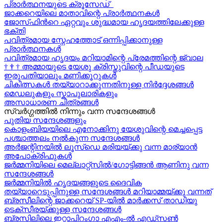
പ്രാർത്ഥനയുടെ ക്രൂസേഡ്
ജാക്കറെയിലെ മാതാവിന്റെ പ്രാർത്ഥനകൾ
ജോസ്‌ഫിന്‍റെ ഏറ്റവും ശുദ്ധമായ ഹൃദയത്തിലേക്കുള്ള
ഭക്തി
പവിത്രമായ സ്നേഹത്തോട് ഒന്നിപ്പിക്കാനുള്ള
പ്രാർത്ഥനകള്‍
പവിത്രമായ ഹൃദയം മറിയാമിന്റെ പ്രേമത്തിന്റെ ജ്വാല
†
†
†
അമ്മായുടെ യേശു ക്രിസ്തുവിന്റെ പീഡയുടെ
ഇരുപതിയാലും മണിക്കൂറുകള്‍
ചികിത്സകൾ തയ്യാറാക്കുന്നതിനുള്ള നിർദ്ദേശങ്ങൾ
മെഡലുകളും സ്കാപുലാരികളും
അസാധാരണ ചിത്രങ്ങൾ
സ്വര്‍ഗ്ഗത്തിൽ നിന്നും വന്ന സന്ദേശങ്ങള്‍
പുതിയ സന്ദേശങ്ങളും
കൊളംബിയയിലെ എനോക്കിനു യേശുവിന്റെ മെച്ചപ്പെട്ട
പശ്ചാത്തലം നൽകുന്ന സന്ദേശങ്ങള്‍
അർജന്റിനയിൽ ലൂസ്ഡെ മരിയയ്ക്കു വന്ന മാര്യാന്‍
അപോക്രിഫുകള്‍
ജർമ്മനിയിലെ മെല്ലാറ്റ്സിൽ/ഗോട്ടിങ്ങൻ ആണിനു വന്ന
സന്ദേശങ്ങൾ
ജർമ്മനിയിൽ ഹൃദയങ്ങളുടെ ദൈവിക
തയ്യാറെടുപ്പിനുള്ള സന്ദേശങ്ങൾ മറിയാമ്മയ്ക്കു വന്നത്
ബ്രസീലിന്റെ ജാക്കറെയ്‍ SP-യിൽ മാർക്കസ് താഡിയു
ടെക്സീരയ്ക്കുള്ള സന്ദേശങ്ങള്‍
ബ്രസിലിലെ ഇറ്റാപിറംഗാ എഎം-ൽ എഡ്സൺ