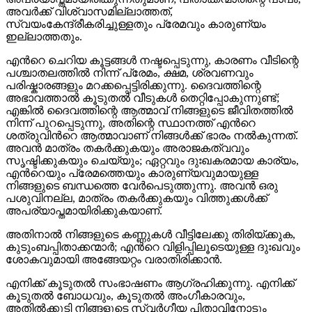
അവർക്ക് വിശ്വാസമില്ലാത്തത്,
സ്വയംകേന്ദ്രീകരിച്ചുള്ളതും പ്രേമവും കാരുണ്യം
ഇല്ലാത്തതും.
എന്‍റെ ചെറിയ കൂട്ടങ്ങൾ നഷ്ടപ്പെടുന്നു, കാരണം വീടിന്റെ
പശ്ചാതലത്തിൽ നിന്ന് പ്രേമം, ക്ഷമ, ശ്രവണവും
പരിഷ്കാരങ്ങളും മറക്കപ്പെട്ടിരിക്കുന്നു. ദൈവത്തിന്റെ
അഭാവത്താൽ കൂടുതൽ വീടുകൾ തെറ്റിപ്പോകുന്നുണ്ട്;
എങ്കിൽ ദൈവത്തിന്റെ ആത്മാവ് നിങ്ങളുടെ ജീവിതത്തിൽ
നിന്ന് പുറപ്പെടുന്നു, അതിന്റെ സ്ഥാനത്ത് എന്‍റെ
ശത്രുവിന്‍റെ ആത്മാവാണ് നിങ്ങൾക്ക് ഭാരം നൽകുന്നത്.
അവൻ മാത്രം തകർക്കുകയും അരാജകത്വവും
സൃഷ്ടിക്കുകയും ചെയ്യും; ഏറ്റവും ദുഃഖകരമായ കാര്യം,
എന്‍റെയും പ്രേമത്തെയും കാരുണ്യവുമായുള്ള
നിങ്ങളുടെ ബന്ധത്തെ വേർപെടുത്തുന്നു. അവൻ ഒരു
പശുവിനല്ല, മാത്രം തകർക്കുകയും വിത്തുക്കൾക്ക്
അപര്യാപ്തമായിരിക്കുകയാണ്.
അതിനാൽ നിങ്ങളുടെ കണ്ണുകൾ വീട്ടിലേക്കു തിരിയ്ക്കുക,
കുടുംബപ്പിതാക്കന്മാർ; എന്‍റെ വിളിപ്പിലൂടെയുള്ള ദുഃഖവും
ശോകവുമായി അങ്ങേയറ്റം വരാതിരിക്കാൻ.
എനിക്ക് കൂടുതൽ സംഭാഷണം ആഗ്രഹിക്കുന്നു. എനിക്ക്
കൂടുതൽ ബോധവും, കൂടുതൽ അംഗീകാരവും,
അതിൽക്കൂടി നിങ്ങളുടെ സ്വർഗ്ഗീയ പിതാവിനോടും