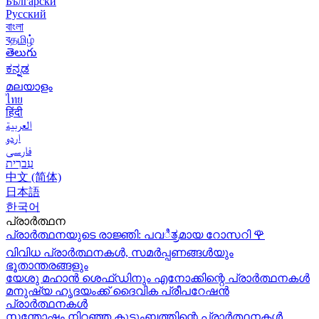
Български
Русский
বাংলা
বதமிழ்
తెలుగు
ಕನ್ನಡ
മലയാളം
ไทย
हिंदी
العربية
اردو
فارسی
עִברִית
中文 (简体)
日本語
한국어
പ്രാർത്ഥന
പ്രാർത്ഥനയുടെ രാജ്ഞി: പവಿತ್ರമായ റോസറി
🌹
വിവിധ പ്രാർത്ഥനകൾ, സമർപ്പണങ്ങൾയും
ഭൂതാന്തരങ്ങളും
യേശു മഹാന്‍ ശെഫ്ഡിനും എനോക്കിന്റെ പ്രാർത്ഥനകള്‍
മനുഷ്യ ഹൃദയംക്ക് ദൈവിക പ്രീപറേഷൻ
പ്രാർത്ഥനകൾ
സന്തോഷം നിറഞ്ഞ കുടുംബത്തിന്റെ പ്രാർത്ഥനകള്‍