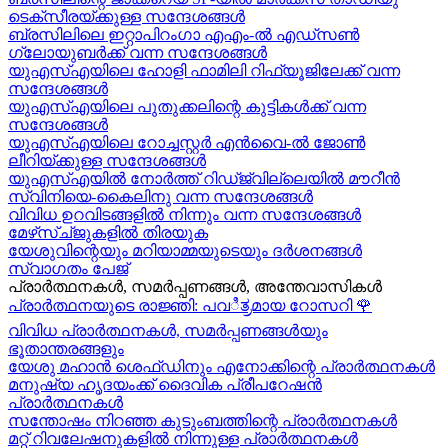
ടെക്സീരയ്ക്കുള്ള സന്ദേശങ്ങള്‍
ബ്രസിലിലെ ഇറ്റാപിറംഗാ എഎം-ൽ എഡ്സൺ
ഗ്ലോയുബർക്ക് വന്ന സന്ദേശങ്ങൾ
യുഎസ്എയിലെ ഹോളി ഫാമിലി റിഫ്യൂജിലേക്ക് വന്ന
സന്ദേശങ്ങൾ
യുഎസ്എയിലെ പുതുക്കലിന്റെ കുട്ടികള്‍ക്ക് വന്ന
സന്ദേശങ്ങള്‍
യുഎസ്എയിലെ റോച്ചസ്റ്റർ എൻവൈ-ൽ ജോൺ
ലീറിയ്ക്കുള്ള സന്ദേശങ്ങൾ
യുഎസ്എയിൽ നോർത്ത് റിഡ്ജ്വില്ലെയിൽ മൗറീൻ
സ്വിനിയെ-കൈലിനു വന്ന സന്ദേശങ്ങള്‍
വിവിധ ഉറവിടങ്ങളിൽ നിന്നും വന്ന സന്ദേശങ്ങൾ
മേഴ്‍സ്ച്ജുകളിൽ തിരയുക
യേശുവിന്റെയും മറിയാമ്മയുടെയും ദർശനങ്ങൾ
സ്വാഗതം പേജ്
പ്രാർത്ഥനകൾ, സമർപ്പണങ്ങൾ, അന്തേവാസികൾ
പ്രാർത്ഥനയുടെ രാജ്ഞി: പവಿತ್ರമായ റോസറി
🌹
വിവിധ പ്രാർത്ഥനകൾ, സമർപ്പണങ്ങൾയും
ഭൂതാന്തരങ്ങളും
യേശു മഹാന്‍ ശെഫ്ഡിനും എനോക്കിന്റെ പ്രാർത്ഥനകള്‍
മനുഷ്യ ഹൃദയംക്ക് ദൈവിക പ്രീപറേഷൻ
പ്രാർത്ഥനകൾ
സന്തോഷം നിറഞ്ഞ കുടുംബത്തിന്റെ പ്രാർത്ഥനകള്‍
മറ്റ് റിവലേഷനുകളിൽ നിന്നുള്ള പ്രാർത്ഥനകൾ