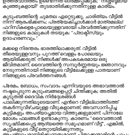
ഉത്തരവാദിത്തം ഉണ്ടെന്നത് ഓർമ്മിപ്പിക്കുക; "നിശ്ശബ്ദമായ
കുഞ്ഞുകളായി" തുടരാതിരിക്കുന്നതിനുള്ള കാര്യം.
കുടുംബത്തിന്റെ ചുമതല ഏറ്റെടുക്കൂ, ചാരിത്യം വീട്ടിൽ
നിന്ന് ആരംഭിക്കണം; പ്രത്യേകിച്ചാൾക്കാർ മാത്രമല്ല!
ഫറിസികളെപ്പോലെയുള്ളവരായി പ്രവർത്തിക്കുന്നതിന്
നിങ്ങളുടെ കാലുകൾ തടയുക: "പ്രാക്ടീസ്‌യും
ഉദാഹരണവും."
മക്കളെ നിരന്തരം ഭാരത്തിലാക്കരുത്. വീട്ടിൽ
തീരെയുള്ളവനും പുറത്ത് വെള്ളം പോലെയും
ആയിരിക്കരുത്. നിങ്ങൾക്ക് അപകടകരമായ ഒരു
ജീവിതമാണ്, ദൈവത്തിന്റെ സമ്പൂർണ്ണതയും ജ്ഞാനവും
നേടുന്നതിനായി നിങ്ങളുടെ വീട്ടിലേക്കുള്ള പാതയാണ്
നിങ്ങളുടെ പ്രവർത്തനങ്ങൾ.
പ്രേമം, ബോധം, സംവാദം എന്നിവയുടെ അഭാവത്താൽ
നഷ്ടപ്പെടുന്ന കുടുംബങ്ങളെപ്പറ്റി ചിന്തിക്കുക; അതിൽ
കൂടുതൽ ദൈവിക നിർദ്ദേശങ്ങൾ
പാലിക്കുന്നതിലൂടെയാണ്. എന്‍റെ വീട്ടില്ലാത്തിടത്ത്
തകർന്നുവീഴ്ചയുള്ള വീടുകളാണത്, അവസാനിപ്പിച്ച
കുട്ടികളും അപര്യാപ്തമായ വിത്തുക്കളുമാണ്; പിന്നാലേ
മോശം ഫലങ്ങൾ ഉണ്ടാകുന്നു. കാരണം "ദൈവത്താൽ
സൃഷ്‌ടിക്കപ്പെട്ട ആദ്യത്തെ സമൂഹമാണ് വീട്ട്", എങ്കിൽ,
കുട്ടികളുടെ വീട്ട് തെറ്റായിരിക്കുന്നതും
അപര്യാപ്തമായിരിക്കുന്നതുമാണ്; പിതാക്കന്മാരിന്റെ പാപം,