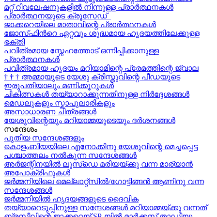
മറ്റ് റിവലേഷനുകളിൽ നിന്നുള്ള പ്രാർത്ഥനകൾ
പ്രാർത്ഥനയുടെ ക്രൂസേഡ്
ജാക്കറെയിലെ മാതാവിന്റെ പ്രാർത്ഥനകൾ
ജോസ്‌ഫിന്‍റെ ഏറ്റവും ശുദ്ധമായ ഹൃദയത്തിലേക്കുള്ള
ഭക്തി
പവിത്രമായ സ്നേഹത്തോട് ഒന്നിപ്പിക്കാനുള്ള
പ്രാർത്ഥനകള്‍
പവിത്രമായ ഹൃദയം മറിയാമിന്റെ പ്രേമത്തിന്റെ ജ്വാല
†
†
†
അമ്മായുടെ യേശു ക്രിസ്തുവിന്റെ പീഡയുടെ
ഇരുപതിയാലും മണിക്കൂറുകള്‍
ചികിത്സകൾ തയ്യാറാക്കുന്നതിനുള്ള നിർദ്ദേശങ്ങൾ
മെഡലുകളും സ്കാപുലാരികളും
അസാധാരണ ചിത്രങ്ങൾ
യേശുവിന്റെയും മറിയാമ്മയുടെയും ദർശനങ്ങൾ
സന്ദേശം
പുതിയ സന്ദേശങ്ങളും
കൊളംബിയയിലെ എനോക്കിനു യേശുവിന്റെ മെച്ചപ്പെട്ട
പശ്ചാത്തലം നൽകുന്ന സന്ദേശങ്ങള്‍
അർജന്റിനയിൽ ലൂസ്ഡെ മരിയയ്ക്കു വന്ന മാര്യാന്‍
അപോക്രിഫുകള്‍
ജർമ്മനിയിലെ മെല്ലാറ്റ്സിൽ/ഗോട്ടിങ്ങൻ ആണിനു വന്ന
സന്ദേശങ്ങൾ
ജർമ്മനിയിൽ ഹൃദയങ്ങളുടെ ദൈവിക
തയ്യാറെടുപ്പിനുള്ള സന്ദേശങ്ങൾ മറിയാമ്മയ്ക്കു വന്നത്
ബ്രസീലിന്റെ ജാക്കറെയ്‍ SP-യിൽ മാർക്കസ് താഡിയു