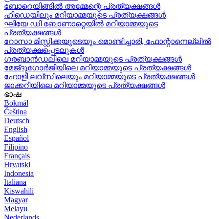
ബോറെയിങ്ങിൽ അമ്മേന്റെ പ്രത്യക്ഷങ്ങൾ
ഹീഡെയിലും മറിയാമ്മയുടെ പ്രത്യക്ഷങ്ങൾ
ഘിയേ ഡി ബോണാറ്റെയിൽ മറിയാമ്മയുടെ
പ്രത്യക്ഷങ്ങൾ
റോസാ മിസ്റ്റിക്കയുടെയും മൊണ്ടിച്ചാരി, ഫോന്റാനെല്ലിൽ
പ്രത്യക്ഷപ്പെടലുകൾ
ഗരബാൻഡലിലെ മറിയാമ്മയുടെ പ്രത്യക്ഷങ്ങൾ
മേജ്ദുഗോർജിയിലെ മറിയാമ്മയുടെ പ്രത്യക്ഷങ്ങൾ
ഹോളി ലവ്‌സിലെയും മറിയാമ്മയുടെ പ്രത്യക്ഷങ്ങൾ
ജാക്കറീയിലെ മറിയാമ്മയുടെ പ്രത്യക്ഷങ്ങൾ
ഭാഷ
Bokmål
Čeština
Deutsch
English
Español
Filipino
Français
Hrvatski
Indonesia
Italiana
Kiswahili
Magyar
Melayu
Nederlands