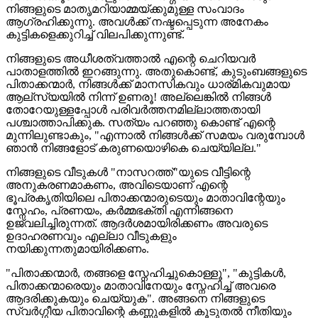
നിങ്ങളുടെ മാതൃമറിയാമ്മയ്ക്കുമുള്ള സംവാദം
ആഗ്രഹിക്കുന്നു. അവൾക്ക് നഷ്ടപ്പെടുന്ന അനേകം
കുട്ടികളെക്കുറിച്ച് വിലപിക്കുന്നുണ്ട്.
നിങ്ങളുടെ അധീശത്വത്താൽ എന്റെ ചെറിയവർ
പാതാളത്തിൽ ഇറങ്ങുന്നു. അതുകൊണ്ട്, കുടുംബങ്ങളുടെ
പിതാക്കന്മാർ, നിങ്ങൾക്ക് മാനസികവും ധാര്മികവുമായ
ആല്സ്യയിൽ നിന്ന് ഉണരൂ! അല്ലെങ്കിൽ നിങ്ങള്‍
തോറേയുള്ളപ്പോൾ പരിവർത്തനമില്ലാത്തതായി
പശ്ചാത്താപിക്കുക. സത്യം പറഞ്ഞു കൊണ്ട് എന്റെ
മുന്നിലുണ്ടാകും, "എന്നാൽ നിങ്ങൾക്ക് സമയം വരുമ്പോൾ
ഞാൻ നിങ്ങളോട് കരുണയൊഴികെ ചെയ്യില്ല."
നിങ്ങളുടെ വീടുകൾ "നാസറത്ത്"യുടെ വീട്ടിന്റെ
അനുകരണമാകണം, അവിടെയാണ് എന്റെ
ഭൂപ്രകൃതിയിലെ പിതാക്കന്മാരുടെയും മാതാവിന്റേയും
സ്നേഹം, പ്രണയം, കർമ്മഭക്തി എന്നിങ്ങനെ
ഉജ്വലിച്ചിരുന്നത്. ആദർശമായിരിക്കണം അവരുടെ
ഉദാഹരണവും എല്ലാ വീടുകളും
നയിക്കുന്നതുമായിരിക്കണം.
"പിതാക്കന്മാർ, തങ്ങളെ സ്നേഹിച്ചുകൊള്ളൂ", "കുട്ടികൾ,
പിതാക്കന്മാരെയും മാതാവിനേയും സ്നേഹിച്ച് അവരെ
ആദരിക്കുകയും ചെയ്യുക". അങ്ങനെ നിങ്ങളുടെ
സ്വർഗ്ഗീയ പിതാവിന്റെ കണ്ണുകളിൽ കൂടുതൽ നീതിയും