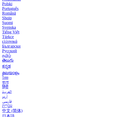
Polski
Português
Română
Shqip
Suomi
Svenska
Tiếng Việt
Türkçe
ελληνικά
Български
Русский
தமிழ்
తెలుగు
ಕನ್ನಡ
മലയാളം
ไทย
বাংলা
हिंदी
العربية
اردو
فارسی
עִברִית
中文 (简体)
日本語