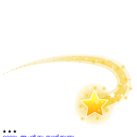
★
★
★
ദൈവം അച്ഛൻ സംസാരിക്കുന്നു