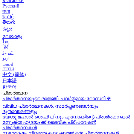
Български
Русский
বাংলা
বதமிழ்
తెలుగు
ಕನ್ನಡ
മലയാളം
ไทย
हिंदी
العربية
اردو
فارسی
עִברִית
中文 (简体)
日本語
한국어
പ്രാർത്ഥന
പ്രാർത്ഥനയുടെ രാജ്ഞി: പവಿತ್ರമായ റോസറി
🌹
വിവിധ പ്രാർത്ഥനകൾ, സമർപ്പണങ്ങൾയും
ഭൂതാന്തരങ്ങളും
യേശു മഹാന്‍ ശെഫ്ഡിനും എനോക്കിന്റെ പ്രാർത്ഥനകള്‍
മനുഷ്യ ഹൃദയംക്ക് ദൈവിക പ്രീപറേഷൻ
പ്രാർത്ഥനകൾ
സന്തോഷം നിറഞ്ഞ കുടുംബത്തിന്റെ പ്രാർത്ഥനകള്‍