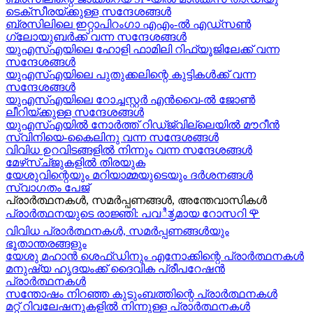
ടെക്സീരയ്ക്കുള്ള സന്ദേശങ്ങള്‍
ബ്രസിലിലെ ഇറ്റാപിറംഗാ എഎം-ൽ എഡ്സൺ
ഗ്ലോയുബർക്ക് വന്ന സന്ദേശങ്ങൾ
യുഎസ്എയിലെ ഹോളി ഫാമിലി റിഫ്യൂജിലേക്ക് വന്ന
സന്ദേശങ്ങൾ
യുഎസ്എയിലെ പുതുക്കലിന്റെ കുട്ടികള്‍ക്ക് വന്ന
സന്ദേശങ്ങള്‍
യുഎസ്എയിലെ റോച്ചസ്റ്റർ എൻവൈ-ൽ ജോൺ
ലീറിയ്ക്കുള്ള സന്ദേശങ്ങൾ
യുഎസ്എയിൽ നോർത്ത് റിഡ്ജ്വില്ലെയിൽ മൗറീൻ
സ്വിനിയെ-കൈലിനു വന്ന സന്ദേശങ്ങള്‍
വിവിധ ഉറവിടങ്ങളിൽ നിന്നും വന്ന സന്ദേശങ്ങൾ
മേഴ്‍സ്ച്ജുകളിൽ തിരയുക
യേശുവിന്റെയും മറിയാമ്മയുടെയും ദർശനങ്ങൾ
സ്വാഗതം പേജ്
പ്രാർത്ഥനകൾ, സമർപ്പണങ്ങൾ, അന്തേവാസികൾ
പ്രാർത്ഥനയുടെ രാജ്ഞി: പവಿತ್ರമായ റോസറി
🌹
വിവിധ പ്രാർത്ഥനകൾ, സമർപ്പണങ്ങൾയും
ഭൂതാന്തരങ്ങളും
യേശു മഹാന്‍ ശെഫ്ഡിനും എനോക്കിന്റെ പ്രാർത്ഥനകള്‍
മനുഷ്യ ഹൃദയംക്ക് ദൈവിക പ്രീപറേഷൻ
പ്രാർത്ഥനകൾ
സന്തോഷം നിറഞ്ഞ കുടുംബത്തിന്റെ പ്രാർത്ഥനകള്‍
മറ്റ് റിവലേഷനുകളിൽ നിന്നുള്ള പ്രാർത്ഥനകൾ