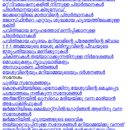
മറ്റ് റിവലേഷനുകളിൽ നിന്നുള്ള പ്രാർത്ഥനകൾ
പ്രാർത്ഥനയുടെ ക്രൂസേഡ്
ജാക്കറെയിലെ മാതാവിന്റെ പ്രാർത്ഥനകൾ
ജോസ്‌ഫിന്‍റെ ഏറ്റവും ശുദ്ധമായ ഹൃദയത്തിലേക്കുള്ള
ഭക്തി
പവിത്രമായ സ്നേഹത്തോട് ഒന്നിപ്പിക്കാനുള്ള
പ്രാർത്ഥനകള്‍
പവിത്രമായ ഹൃദയം മറിയാമിന്റെ പ്രേമത്തിന്റെ ജ്വാല
†
†
†
അമ്മായുടെ യേശു ക്രിസ്തുവിന്റെ പീഡയുടെ
ഇരുപതിയാലും മണിക്കൂറുകള്‍
ചികിത്സകൾ തയ്യാറാക്കുന്നതിനുള്ള നിർദ്ദേശങ്ങൾ
മെഡലുകളും സ്കാപുലാരികളും
അസാധാരണ ചിത്രങ്ങൾ
യേശുവിന്റെയും മറിയാമ്മയുടെയും ദർശനങ്ങൾ
സന്ദേശം
പുതിയ സന്ദേശങ്ങളും
കൊളംബിയയിലെ എനോക്കിനു യേശുവിന്റെ മെച്ചപ്പെട്ട
പശ്ചാത്തലം നൽകുന്ന സന്ദേശങ്ങള്‍
അർജന്റിനയിൽ ലൂസ്ഡെ മരിയയ്ക്കു വന്ന മാര്യാന്‍
അപോക്രിഫുകള്‍
ജർമ്മനിയിലെ മെല്ലാറ്റ്സിൽ/ഗോട്ടിങ്ങൻ ആണിനു വന്ന
സന്ദേശങ്ങൾ
ജർമ്മനിയിൽ ഹൃദയങ്ങളുടെ ദൈവിക
തയ്യാറെടുപ്പിനുള്ള സന്ദേശങ്ങൾ മറിയാമ്മയ്ക്കു വന്നത്
ബ്രസീലിന്റെ ജാക്കറെയ്‍ SP-യിൽ മാർക്കസ് താഡിയു