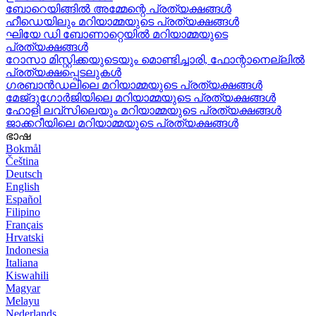
ബോറെയിങ്ങിൽ അമ്മേന്റെ പ്രത്യക്ഷങ്ങൾ
ഹീഡെയിലും മറിയാമ്മയുടെ പ്രത്യക്ഷങ്ങൾ
ഘിയേ ഡി ബോണാറ്റെയിൽ മറിയാമ്മയുടെ
പ്രത്യക്ഷങ്ങൾ
റോസാ മിസ്റ്റിക്കയുടെയും മൊണ്ടിച്ചാരി, ഫോന്റാനെല്ലിൽ
പ്രത്യക്ഷപ്പെടലുകൾ
ഗരബാൻഡലിലെ മറിയാമ്മയുടെ പ്രത്യക്ഷങ്ങൾ
മേജ്ദുഗോർജിയിലെ മറിയാമ്മയുടെ പ്രത്യക്ഷങ്ങൾ
ഹോളി ലവ്‌സിലെയും മറിയാമ്മയുടെ പ്രത്യക്ഷങ്ങൾ
ജാക്കറീയിലെ മറിയാമ്മയുടെ പ്രത്യക്ഷങ്ങൾ
ഭാഷ
Bokmål
Čeština
Deutsch
English
Español
Filipino
Français
Hrvatski
Indonesia
Italiana
Kiswahili
Magyar
Melayu
Nederlands