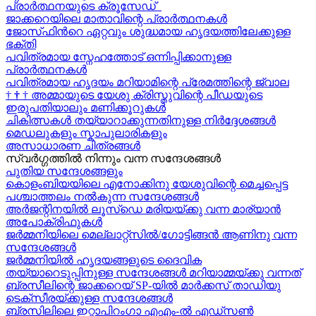
പ്രാർത്ഥനയുടെ ക്രൂസേഡ്
ജാക്കറെയിലെ മാതാവിന്റെ പ്രാർത്ഥനകൾ
ജോസ്‌ഫിന്‍റെ ഏറ്റവും ശുദ്ധമായ ഹൃദയത്തിലേക്കുള്ള
ഭക്തി
പവിത്രമായ സ്നേഹത്തോട് ഒന്നിപ്പിക്കാനുള്ള
പ്രാർത്ഥനകള്‍
പവിത്രമായ ഹൃദയം മറിയാമിന്റെ പ്രേമത്തിന്റെ ജ്വാല
†
†
†
അമ്മായുടെ യേശു ക്രിസ്തുവിന്റെ പീഡയുടെ
ഇരുപതിയാലും മണിക്കൂറുകള്‍
ചികിത്സകൾ തയ്യാറാക്കുന്നതിനുള്ള നിർദ്ദേശങ്ങൾ
മെഡലുകളും സ്കാപുലാരികളും
അസാധാരണ ചിത്രങ്ങൾ
സ്വര്‍ഗ്ഗത്തിൽ നിന്നും വന്ന സന്ദേശങ്ങള്‍
പുതിയ സന്ദേശങ്ങളും
കൊളംബിയയിലെ എനോക്കിനു യേശുവിന്റെ മെച്ചപ്പെട്ട
പശ്ചാത്തലം നൽകുന്ന സന്ദേശങ്ങള്‍
അർജന്റിനയിൽ ലൂസ്ഡെ മരിയയ്ക്കു വന്ന മാര്യാന്‍
അപോക്രിഫുകള്‍
ജർമ്മനിയിലെ മെല്ലാറ്റ്സിൽ/ഗോട്ടിങ്ങൻ ആണിനു വന്ന
സന്ദേശങ്ങൾ
ജർമ്മനിയിൽ ഹൃദയങ്ങളുടെ ദൈവിക
തയ്യാറെടുപ്പിനുള്ള സന്ദേശങ്ങൾ മറിയാമ്മയ്ക്കു വന്നത്
ബ്രസീലിന്റെ ജാക്കറെയ്‍ SP-യിൽ മാർക്കസ് താഡിയു
ടെക്സീരയ്ക്കുള്ള സന്ദേശങ്ങള്‍
ബ്രസിലിലെ ഇറ്റാപിറംഗാ എഎം-ൽ എഡ്സൺ