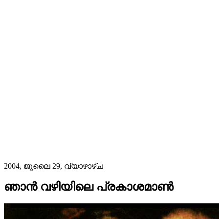
2004, ജൂലൈ 29, വ്യാഴാഴ്‌ച
ഞാൻ വഴിയിലെ പ്രകാശമാണ്‍