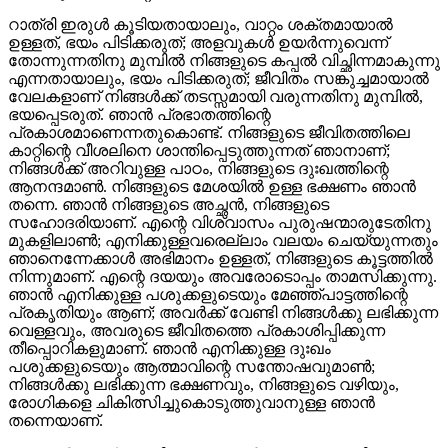
റാത്രി ഇരുൾ കൂടിയതായാലും, വാറ്റം ശക്തമായാൽ
ഉള്ളത്‌, ഭയം പിടിക്കരുത്‍; അളവുകൾ ഉയർന്നുവെന്ന്
തോന്നുന്നതിനു മുമ്പിൽ നിങ്ങളുടെ കപ്പൽ വിച്ഛിന്നമാകുന്നു
എന്നതായാലും, ഭയം പിടിക്കരുത്‍; ജീവിതം സങ്കുച്ചമായാൽ
വേലകളാണ്‌ നിങ്ങൾക്ക്‌ തടസ്സമായി വരുന്നതിനു മുമ്പിൽ,
ഭയപ്പെടരുത്‍. ഞാൻ പ്രഭാതത്തിന്റെ
പ്രകാശമാണെന്നതുകൊണ്ട്. നിങ്ങളുടെ ജീവിതത്തിലെ
കാറ്റിന്റെ വീശലിനെ ശാന്തിപ്പെടുത്തുന്നത്‌ ഞാനാണ്;
നിങ്ങൾക്ക്‌ അറിവുള്ള പാഠം, നിങ്ങളുടെ ദുഃഖത്തിന്റെ
ആനന്ദമാണ്‍. നിങ്ങളുടെ മേശയിൽ ഉള്ള ഭക്ഷണം ഞാൻ
തന്നെ. ഞാൻ നിങ്ങളുടെ അച്ഛൻ, നിങ്ങളുടെ
സഹോദരിയാണ്‌. എന്റെ വിശ്വാസം പുരുഷന്മാരുടേതിനു
മുകളിലാണ്‍; എനിക്കുള്ളവരെല്ലാം വലയം ചെയ്യുന്നതും
ഞാനെന്നേക്കാൾ അഭിമാനം ഉള്ളത്‌, നിങ്ങളുടെ കൂട്ടത്തിൽ
നിന്നുമാണ്. എന്റെ ദയയും അവരോടൊപ്പം താമസിക്കുന്നു.
ഞാൻ എനിക്കുള്ള പശുക്കളുടെയും മേഞ്ഞ്‍പാട്ടത്തിന്റെ
പ്രകൃതിയും ആണ്; അവർക്ക്‌ വേണ്ടി നിങ്ങൾക്കു ലഭിക്കുന്ന
വെള്ളവും, അവരുടെ ജീവിതത്തെ പ്രകാശിപ്പിക്കുന്ന
തീപ്പൊറികളുമാണ്. ഞാൻ എനിക്കുള്ള ദുഃഖം
പശുക്കളുടെയും ആത്മാവിന്റെ സന്തോഷവുമാണ്‍;
നിങ്ങൾക്കു ലഭിക്കുന്ന ഭക്ഷണവും, നിങ്ങളുടെ വഴിയും,
രോഗികളെ ചികിത്സിച്ചുകൊടുത്തുവാനുള്ള ഞാൻ
തന്നെയാണ്.