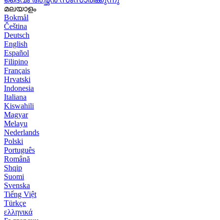
മലയാളം
Bokmål
Čeština
Deutsch
English
Español
Filipino
Français
Hrvatski
Indonesia
Italiana
Kiswahili
Magyar
Melayu
Nederlands
Polski
Português
Română
Shqip
Suomi
Svenska
Tiếng Việt
Türkçe
ελληνικά