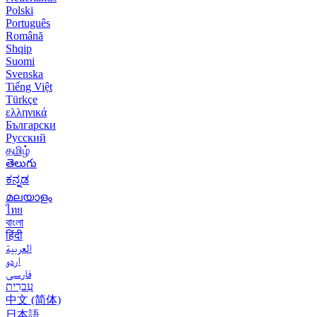
Polski
Português
Română
Shqip
Suomi
Svenska
Tiếng Việt
Türkçe
ελληνικά
Български
Русский
தமிழ்
తెలుగు
ಕನ್ನಡ
മലയാളം
ไทย
বাংলা
हिंदी
العربية
اردو
فارسی
עִברִית
中文 (简体)
日本語