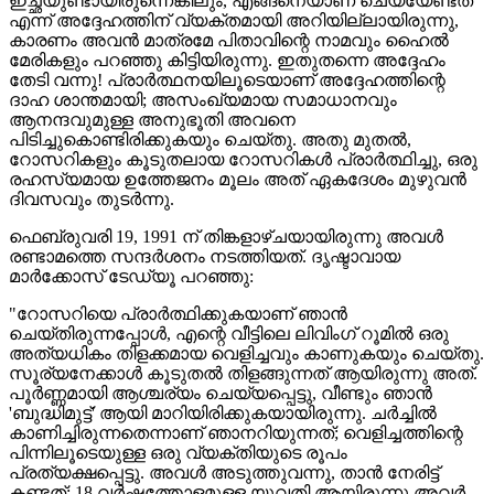
ഇച്ഛയുണ്ടായിരുന്നെങ്കിലും, എങ്ങനെയാണ് ചെയ്യേണ്ടത്
എന്ന് അദ്ദേഹത്തിന് വ്യക്തമായി അറിയില്ലായിരുന്നു,
കാരണം അവൻ മാത്രമേ പിതാവിന്റെ നാമവും ഹൈൽ
മേരികളും പറഞ്ഞു കിട്ടിയിരുന്നു. ഇതുതന്നെ അദ്ദേഹം
തേടി വന്നു! പ്രാർത്ഥനയിലൂടെയാണ് അദ്ദേഹത്തിന്റെ
ദാഹ ശാന്തമായി; അസംഖ്യമായ സമാധാനവും
ആനന്ദവുമുള്ള അനുഭൂതി അവനെ
പിടിച്ചുകൊണ്ടിരിക്കുകയും ചെയ്തു. അതു മുതൽ,
റോസറികളും കൂടുതലായ റോസറികൾ പ്രാർത്ഥിച്ചു, ഒരു
രഹസ്യമായ ഉത്തേജനം മൂലം അത് ഏകദേശം മുഴുവൻ
ദിവസവും തുടർന്നു.
ഫെബ്രുവരി 19, 1991 ന് തിങ്കളാഴ്ചയായിരുന്നു അവൾ
രണ്ടാമത്തെ സന്ദർശനം നടത്തിയത്. ദൃഷ്ടാവായ
മാർക്കോസ് ടേഡ്യൂ പറഞ്ഞു:
"റോസറിയെ പ്രാർത്ഥിക്കുകയാണ് ഞാൻ
ചെയ്തിരുന്നപ്പോൾ, എന്റെ വീട്ടിലെ ലിവിംഗ് റൂമിൽ ഒരു
അത്യധികം തിളക്കമായ വെളിച്ചവും കാണുകയും ചെയ്തു.
സൂര്യനേക്കാൾ കൂടുതൽ തിളങ്ങുന്നത് ആയിരുന്നു അത്.
പൂർണ്ണമായി ആശ്ചര്യം ചെയ്യപ്പെട്ടു, വീണ്ടും ഞാൻ
'ബുദ്ധിമുട്ട്' ആയി മാറിയിരിക്കുകയായിരുന്നു. ചർച്ചിൽ
കാണിച്ചിരുന്നതെന്നാണ് ഞാനറിയുന്നത്; വെളിച്ചത്തിന്റെ
പിന്നിലൂടെയുള്ള ഒരു വ്യക്തിയുടെ രൂപം
പ്രത്യക്ഷപ്പെട്ടു. അവൾ അടുത്തുവന്നു, താൻ നേരിട്ട്
കണ്ടത്: 18 വർഷത്തോളമുള്ള യുവതി ആയിരുന്നു അവർ,