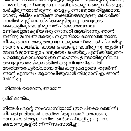
ചാരനിറവും നീലയുമായി മങ്ങിയിരിക്കുന്ന ഒരു ഡ്രെസ്സും
ധരിച്ചിരുന്നതായിരുന്നു. വെളുപ്പിനോടടുത്ത തിളക്കമായ
റോബ്, കിരീടം പന്ത്രണ്ട് നക്ഷത്രങ്ങളുള്ളത്, അവൾക്ക്
വാലിൽ ചുറ്റി ബന്ധിപ്പിക്കപ്പെട്ടിരുന്നു; അവളുടെ
കൈകളിലുണ്ടായിരുന്നത് പ്രകാശമയമായ
മണികളോടുകൂടിയ ഒരു റോസറി ആയിരുന്നു. ഞാൻ
ഇതിനു മുമ്പ് അത്രയും സുന്ദരിയെ കാണാത്തതാണ്.
നീചം, താനെ അടുത്തുവന്നേക്കുമെന്ന് അവൾ ചിഹ്നമിട്ടു;
ഞാൻ പോയില്ല, കാരണം ഭയം ഉണ്ടായിരുന്നു. തുടർന്ന്
അവൾ മുന്നോട്ടുപോവുകയും ചെയ്തു. എനിക്ക് ഒരുതരം
പറഞ്ഞുകൊടുക്കാനുള്ള സാഹസം ഉണ്ടായിരുന്നില്ല.
അവളുടെ അഭിമുഖത്തിൽ ഒരു നിറമേറിയ ചിരി,
അത്യന്താപൂർവ്വമായ നീല കണ്ണുകളോടെ. തുടർന്ന്
ഞാൻ എന്നതും ആരോപിക്കുവാൻ തീരുമാനിച്ചു. ഞാൻ
ചോദിച്ചു:
"നിങ്ങൾ യാരാണ്, അമ്മേ?"
(ചിരി മാത്രം)
നിങ്ങൾ എന്റെ സഹവാസിയായി (ഈ പ്രകാശത്തിൽ)
നിനക്ക് ഇരിക്കാൻ ആഗ്രഹിക്കുന്നതേ? അങ്ങനെ,
മനോഹാരി ആയ വനിത തൻറെ പീങ്കളിപ്പു ചുവന്ന
കടലാസുകളിൽ നിന്ന് സംസാരിച്ചു: