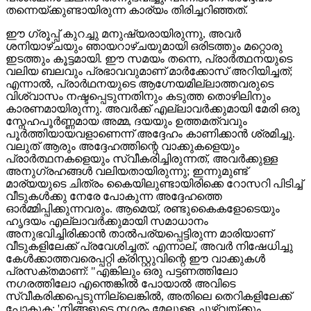
തന്നെയ്ക്കുണ്ടായിരുന്ന കാര്യം തിരിച്ചറിഞ്ഞത്.
ഈ ഗ്രൂപ്പ് കുറച്ചു മനുഷ്യരായിരുന്നു, അവർ
ശനിയാഴ്ചയും ഞായറാഴ്ചയുമായി ഒരിടത്തും മറ്റൊരു
ഇടത്തും കൂട്ടമായി. ഈ സമയം തന്നെ, പ്രാർത്ഥനയുടെ
വലിയ ബലവും പ്രഭാവവുമാണ് മാർക്കോസ് അറിയിച്ചത്;
എന്നാൽ, പ്രാർഥനയുടെ ആഗ്നേയമില്ലാത്തവരുടെ
വിശ്വാസം നഷ്ടപ്പെടുന്നതിനും കടുത്ത തൊഴിലിനും
കാരണമായിരുന്നു. അവർക്ക് എല്ലാവർക്കുമായി മേരി ഒരു
സ്നേഹപൂർണ്ണമായ അമ്മ, ദയയും ഉത്തമത്വവും
പൂർത്തിയായവളാണെന്ന് അദ്ദേഹം കാണിക്കാൻ ശ്രമിച്ചു.
വലുത് ആരും അദ്ദേഹത്തിന്റെ വാക്കുകളെയും
പ്രാർത്ഥനകളെയും സ്വീകരിച്ചിരുന്നത്, അവർക്കുള്ള
അനുഗ്രഹങ്ങൾ വലിയതായിരുന്നു; ഇന്നുമുണ്ട്
മാര്യയുടെ ചിത്രം കൈയിലുണ്ടായിരിക്കെ റോസറി പിടിച്ച്
വീടുകൾക്കു നേരേ പോകുന്ന അദ്ദേഹത്തെ
ഓർമ്മിപ്പിക്കുന്നവരും. ആമെയ്, രണ്ടുകൈകളോടെയും
ഹൃദയം എല്ലാവർക്കുമായി സമാധാനം
അനുഭവിച്ചിരിക്കാൻ താൽപര്യപ്പെട്ടിരുന്ന മാരിയാണ്
വീടുകളിലേക്ക് പ്രവേശിച്ചത്. എന്നാല്, അവർ നിഷേധിച്ചു
കേൾക്കാത്തവരെപ്പറ്റി ക്രിസ്റ്റുവിന്റെ ഈ വാക്കുകൾ
പ്രസക്തമാണ്: "എങ്കിലും ഒരു പട്ടണത്തിലോ
നഗരത്തിലോ എന്തെങ്കിൽ പോയാൽ അവിടെ
സ്വീകരിക്കപ്പെടുന്നില്ലെങ്കിൽ, അതിലെ തെറികളിലേക്ക്
പോകുക; 'നിങ്ങളുടെ നഗരം മേലുള്ള ചൂഴ്‌വയ്ക്കും