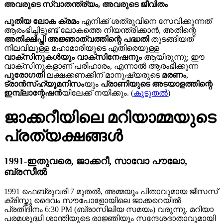
അവരുടെ സ്വാതന്ത്ര്യം, അവരുടെ ജീവിതം
പുതിയ ലോക ക്രമം
എനിക്ക് ശത്രുവിനെ സേവിക്കുന്നത്
ആരംഭിച്ചിട്ടുണ്ട് ലോകത്തെ നിയന്ത്രിക്കാൻ, അതിന്റെ
അതിക്ഷിപ്തി അജ്ഞാത്വത്തിന്റെ പദ്ധതി
തുടങ്ങിയത്
നിലവിലുള്ള മഹാമാരിയുടെ എതിരെയുള്ള
വാക്സിനുകൾയും വാക്സിനേഷനും
ആയിരുന്നു; ഈ
വാക്സിനുകളാണ് പരിഹാരം, എന്നാൽ ആരംഭിക്കുന്ന
പുരോഗതി
ലക്ഷക്കണക്കിന് മാനുഷ്യരുടെ
മരണം
,
ട്രാൻസ്ഹ്യൂമനിസം
യും
പ്രാണിയുടെ അടയാളത്തിന്റെ
ഇമ്പ്ലാന്റേഷൻ
യിലേക്ക് നയിക്കും. (
കൂടുതൽ
)
ജാക്കറീയിലെ മറിയാമ്മയുടെ
പ്രത്യക്ഷങ്ങൾ
1991-ഇതുവരെ, ജാക്കറീ, സാവോ പൗലോ,
ബ്രസീൽ
1991 ഫെബ്രുവരി 7 മുതൽ, അമ്മയും പിതാവുമായ ജീസസ്
ക്രിസ്തു ദൈവം സൗപോളോയിലെ ജാക്കറെയിൽ
പ്രതിദിനം 6:30 PM (ബ്രാസിലിയ സമയം) വരുന്നു. മറിയാ
പരമശുദ്ധി ശാന്തിയുടെ രാജ്ഞിയും സന്ദേശദാതാവുമായി