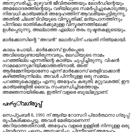
അനുസരിച്ചു, മുഴുവൻ ജീവിതത്തെയും ലോർഡിന്റെയും
അമലോദരത്തിന്റെയും വഴിയിലൂടെ സമർപ്പിച്ചുകൊടുത്തു.
നിരവധി കാര്യങ്ങൾ അദ്ദേഹത്തിന് ആവശ്യപ്പെട്ടിരുന്നു,
അതിൽ ചിലത് ടിവിയുടെ വിസ്മൃതിക്ക്, മദ്യപാനത്തിനും
പിന്നിലെ രാത്രികൾക്കുമുള്ള വിസ്മരണത്തിലേക്ക്
ഉൾപ്പെടുന്നു, അല്ലാത്ത എല്ലാ തരം ദുഷ്ടതകളുടെയും.
മാർക്കോസിന്റെ "അവൻ" ലോർഡിന് പദ്ധതി നിത്യമായി.
കാലം പോയി... മാർക്കോസ് ഉൾപ്പെടെ
അവിടെയുണ്ടായിരുന്നവരും, ലേഡിയുടെ നാമം
പറഞ്ഞില്ല എന്നതിന്റെ കാര്യം ചുപ്പിച്ചിരുന്നു. വിഷൻ
നാമമൊന്നുമറിയിക്കാത്തതിനാൽ, അത്
ആർമ്മേനിയയാണോ എന്ന് മാർക്കോസ് തെളിവാക്കാൻ
കഴിഞ്ഞിരുന്നില്ല. അവൾ പിന്നീടുള്ള ഒരു സമയം
പറഞ്ഞുകൊള്ളും എന്നു അദ്ദേഹം കരുതി; മറ്റുവശത്ത്, ഈ
കാര്യങ്ങളിൽ ദൈവം സംബന്ധിച്ചിടത്തോളം
അജ്ഞനായിരിക്കെ, ഇതിന് വളരെ ബുദ്ധിമുട്ടാണ്.
പირვ്വഗ്രൂപ്പ്
സെപ്റ്റംബർ 8, 1991 ന് ആദ്യ റോസറി പ്രാർത്ഥനാ ഗ്രൂപ്പ്
രൂപീകരിക്കപ്പെട്ടു. അവൾ മേരിയാണെന്ന്
അറിയാത്തതിനാൽ, അദ്ദേഹം വളരെ ഉള്ളിൽ നിന്നുള്ള ഒരു
പ്രാർഥനാ ചലനം അനുഭവിച്ചു. പിന്നീടാണ് അദ്ദേഹം