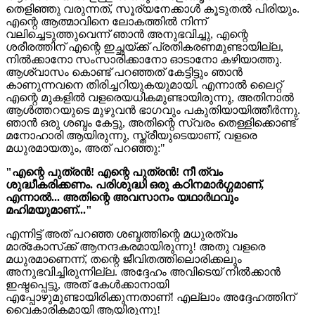
തെളിഞ്ഞു വരുന്നത്, സൂര്യനേക്കാൾ കൂടുതൽ പിരിയും.
എന്റെ ആത്മാവിനെ ലോകത്തിൽ നിന്ന്
വലിച്ചെടുത്തുവെന്ന് ഞാൻ അനുഭവിച്ചു, എന്റെ
ശരീരത്തിന് എന്റെ ഇച്ഛയ്‍ക്ക് പ്രതികരണമുണ്ടായില്ല,
നിൽക്കാനോ സംസാരിക്കാനോ ഓടാനോ കഴിയാത്തു.
ആശ്വാസം കൊണ്ട് പറഞ്ഞത് കേട്ടിട്ടും ഞാൻ
കാണുന്നവനെ തിരിച്ചറിയുകയുമായി. എന്നാൽ ലൈറ്റ്
എന്റെ മുകളില്‍ വളരെയധികമുണ്ടായിരുന്നു, അതിനാല്‍
ആൾത്തറയുടെ മുഴുവൻ ഭാഗവും പകുതിയായിത്തീർന്നു.
ഞാൻ ഒരു ശബ്ദം കേട്ടു, അതിന്റെ സ്വരം തെള്ളിക്കൊണ്ട്
മനോഹാരി ആയിരുന്നു, സ്ത്രീയുടെയാണ്, വളരെ
മധുരമായതും, അത് പറഞ്ഞു:"
"എന്റെ പുത്രൻ! എന്റെ പുത്രൻ! നീ ത്വം
ശുദ്ധീകരിക്കണം. പരിശുദ്ധി ഒരു കഠിനമാർഗ്ഗമാണ്,
എന്നാൽ... അതിന്റെ അവസാനം യഥാർഥവും
മഹിമയുമാണ്..."
എന്നിട്ട്‍ അത് പറഞ്ഞ ശബ്ദത്തിന്റെ മധുരത്വം
മാര്കോസ്‌ക്ക് ആനന്ദകരമായിരുന്നു! അതു വളരെ
മധുരമാണെന്ന്, തന്റെ ജീവിതത്തിലൊരിക്കലും
അനുഭവിച്ചിരുന്നില്ല. അദ്ദേഹം അവിടെയ്‍ നിൽക്കാൻ
ഇഷ്ടപ്പെട്ടു, അത് കേൾക്കാനായി
എപ്പോഴുമുണ്ടായിരിക്കുന്നതാണ്! എല്ലാം അദ്ദേഹത്തിന്
വൈകാരികമായി ആയിരുന്നു!