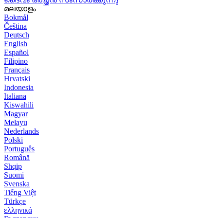
മലയാളം
Bokmål
Čeština
Deutsch
English
Español
Filipino
Français
Hrvatski
Indonesia
Italiana
Kiswahili
Magyar
Melayu
Nederlands
Polski
Português
Română
Shqip
Suomi
Svenska
Tiếng Việt
Türkçe
ελληνικά