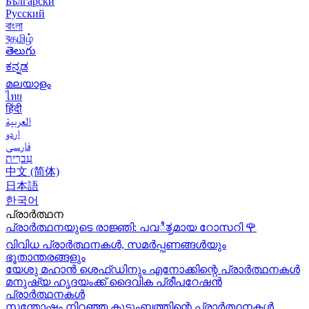
Български
Русский
বাংলা
বதமிழ்
తెలుగు
ಕನ್ನಡ
മലയാളം
ไทย
हिंदी
العربية
اردو
فارسی
עִברִית
中文 (简体)
日本語
한국어
പ്രാർത്ഥന
പ്രാർത്ഥനയുടെ രാജ്ഞി: പവಿತ್ರമായ റോസറി
🌹
വിവിധ പ്രാർത്ഥനകൾ, സമർപ്പണങ്ങൾയും
ഭൂതാന്തരങ്ങളും
യേശു മഹാന്‍ ശെഫ്ഡിനും എനോക്കിന്റെ പ്രാർത്ഥനകള്‍
മനുഷ്യ ഹൃദയംക്ക് ദൈവിക പ്രീപറേഷൻ
പ്രാർത്ഥനകൾ
സന്തോഷം നിറഞ്ഞ കുടുംബത്തിന്റെ പ്രാർത്ഥനകള്‍