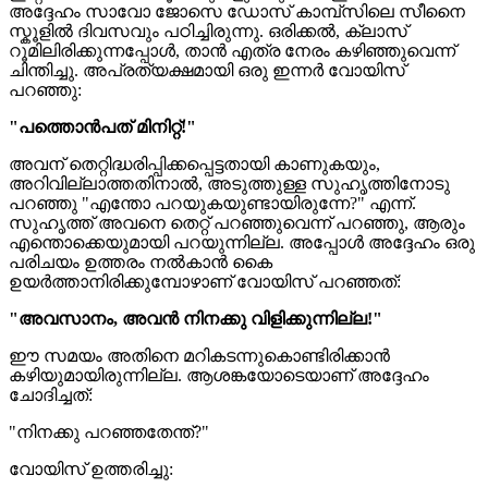
അദ്ദേഹം സാവോ ജോസെ ഡോസ് കാമ്പ്സിലെ സീനൈ
സ്കൂളിൽ ദിവസവും പഠിച്ചിരുന്നു. ഒരിക്കൽ, ക്ലാസ്
റൂമിലിരിക്കുന്നപ്പോൾ, താൻ എത്ര നേരം കഴിഞ്ഞുവെന്ന്
ചിന്തിച്ചു. അപ്രത്യക്ഷമായി ഒരു ഇന്നർ വോയിസ്
പറഞ്ഞു:
"പത്തൊൻപത് മിനിറ്റ്!"
അവന് തെറ്റിദ്ധരിപ്പിക്കപ്പെട്ടതായി കാണുകയും,
അറിവില്ലാത്തതിനാൽ, അടുത്തുള്ള സുഹൃത്തിനോടു
പറഞ്ഞു "എന്തോ പറയുകയുണ്ടായിരുന്നേ?" എന്ന്.
സുഹൃത്ത് അവനെ തെറ്റ് പറഞ്ഞുവെന്ന് പറഞ്ഞു, ആരും
എന്തൊക്കെയുമായി പറയുന്നില്ല. അപ്പോൾ അദ്ദേഹം ഒരു
പരിചയം ഉത്തരം നൽകാൻ കൈ
ഉയർത്താനിരിക്കുമ്പോഴാണ് വോയിസ് പറഞ്ഞത്:
"അവസാനം, അവൻ നിനക്കു വിളിക്കുന്നില്ല!"
ഈ സമയം അതിനെ മറികടന്നുകൊണ്ടിരിക്കാൻ
കഴിയുമായിരുന്നില്ല. ആശങ്കയോടെയാണ് അദ്ദേഹം
ചോദിച്ചത്:
"നിനക്കു പറഞ്ഞതേന്ത്?"
വോയിസ് ഉത്തരിച്ചു: