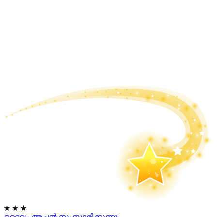
★
★
★
ദൈവം അച്ഛൻ സംസാരിക്കുന്നു