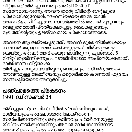
അന്ന് 1991-ലെ ദിവസത്തിൽ, മാർക്കോസ് സ്കൂളിൽ നിന്നും
വീട്ടിലേക്ക് തിരിച്ചുവന്നതു രാത്രി 10:30 ന്
സമാനമായിരുന്നു. അവൻ തന്റെ വീടിന്റെ ഗേറ്റിലൂടെ
പ്രവേശിക്കുമ്പോൾ, "രഹസ്യമായ അമ്മ"യാൽ
ആശ്ചര്യം പിടിച്ചു, ഈ സന്ദർഭത്തിൽ അവൾ മുഴുവനും
വെളുത്തതായി പ്രത്യക്ഷപ്പെട്ടു, കൈകളുടെയും
മുഖത്തിന്റെയും ഉജ്ജ്വലമായ പ്രകാശത്തോടെ.
അവനെ ആശ്ചര്യപ്പെടുത്തി, അവൻ ദൂരെ നിൽക്കുകയും
സൗന്ദര്യമുള്ള അമ്മയേക്ക് കണ്ണുകൾ തിരിക്കുകയും
ചെയ്തു. അവൾ അവിടെയുണ്ടായിരുന്നു ഏകദേശം 5
മിനിറ്റ്, തുടർന്ന് ഒന്നും പറഞ്ഞില്ലാതെ അപ്രത്യക്ഷമായി.
മാർക്കോസ് വീട്ടിലേക്ക്
തിരിച്ചുപോവുകയായിരുന്നുവെങ്കിലും, "സ്വർഗ്ഗത്തിലെ
യൗവനമുള്ള അമ്മ"യേയും മറ്റൊരിക്കൽ കാണാൻ ഹൃദയം
സന്തുഷ്ടിയോടെ അനുഭവിച്ചു.
പഞ്ചാമത്തെ പ്രകടനം
1991 ഡിസംബർ 24
ക്രിസ്തുമസ് ഈവിന്, വീട്ടിൽ പ്രാർത്ഥിക്കുമ്പോൾ,
മാരിയയുടെ അമലോദരത്തിലേക്ക് തന്നെ
സമർപിക്കുന്നതിനും ഒരു കഠിനവും പ്രാർഥനയുള്ള
ജീവിതം നയിക്കുന്നതിനും അവൾ മാർക്കോസിനോട്
ആവശ്യപ്പെട്ടു. അദ്ദേഹം അവളുടെ വാക്കുകൾ