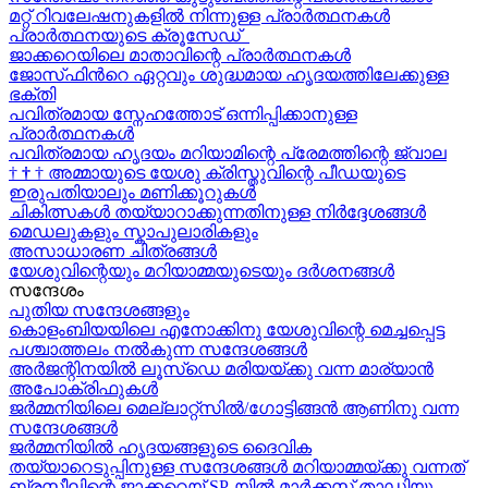
മറ്റ് റിവലേഷനുകളിൽ നിന്നുള്ള പ്രാർത്ഥനകൾ
പ്രാർത്ഥനയുടെ ക്രൂസേഡ്
ജാക്കറെയിലെ മാതാവിന്റെ പ്രാർത്ഥനകൾ
ജോസ്‌ഫിന്‍റെ ഏറ്റവും ശുദ്ധമായ ഹൃദയത്തിലേക്കുള്ള
ഭക്തി
പവിത്രമായ സ്നേഹത്തോട് ഒന്നിപ്പിക്കാനുള്ള
പ്രാർത്ഥനകള്‍
പവിത്രമായ ഹൃദയം മറിയാമിന്റെ പ്രേമത്തിന്റെ ജ്വാല
†
†
†
അമ്മായുടെ യേശു ക്രിസ്തുവിന്റെ പീഡയുടെ
ഇരുപതിയാലും മണിക്കൂറുകള്‍
ചികിത്സകൾ തയ്യാറാക്കുന്നതിനുള്ള നിർദ്ദേശങ്ങൾ
മെഡലുകളും സ്കാപുലാരികളും
അസാധാരണ ചിത്രങ്ങൾ
യേശുവിന്റെയും മറിയാമ്മയുടെയും ദർശനങ്ങൾ
സന്ദേശം
പുതിയ സന്ദേശങ്ങളും
കൊളംബിയയിലെ എനോക്കിനു യേശുവിന്റെ മെച്ചപ്പെട്ട
പശ്ചാത്തലം നൽകുന്ന സന്ദേശങ്ങള്‍
അർജന്റിനയിൽ ലൂസ്ഡെ മരിയയ്ക്കു വന്ന മാര്യാന്‍
അപോക്രിഫുകള്‍
ജർമ്മനിയിലെ മെല്ലാറ്റ്സിൽ/ഗോട്ടിങ്ങൻ ആണിനു വന്ന
സന്ദേശങ്ങൾ
ജർമ്മനിയിൽ ഹൃദയങ്ങളുടെ ദൈവിക
തയ്യാറെടുപ്പിനുള്ള സന്ദേശങ്ങൾ മറിയാമ്മയ്ക്കു വന്നത്
ബ്രസീലിന്റെ ജാക്കറെയ്‍ SP-യിൽ മാർക്കസ് താഡിയു