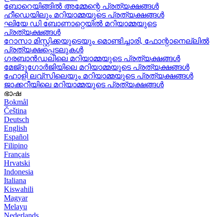
ബോറെയിങ്ങിൽ അമ്മേന്റെ പ്രത്യക്ഷങ്ങൾ
ഹീഡെയിലും മറിയാമ്മയുടെ പ്രത്യക്ഷങ്ങൾ
ഘിയേ ഡി ബോണാറ്റെയിൽ മറിയാമ്മയുടെ
പ്രത്യക്ഷങ്ങൾ
റോസാ മിസ്റ്റിക്കയുടെയും മൊണ്ടിച്ചാരി, ഫോന്റാനെല്ലിൽ
പ്രത്യക്ഷപ്പെടലുകൾ
ഗരബാൻഡലിലെ മറിയാമ്മയുടെ പ്രത്യക്ഷങ്ങൾ
മേജ്ദുഗോർജിയിലെ മറിയാമ്മയുടെ പ്രത്യക്ഷങ്ങൾ
ഹോളി ലവ്‌സിലെയും മറിയാമ്മയുടെ പ്രത്യക്ഷങ്ങൾ
ജാക്കറീയിലെ മറിയാമ്മയുടെ പ്രത്യക്ഷങ്ങൾ
ഭാഷ
Bokmål
Čeština
Deutsch
English
Español
Filipino
Français
Hrvatski
Indonesia
Italiana
Kiswahili
Magyar
Melayu
Nederlands