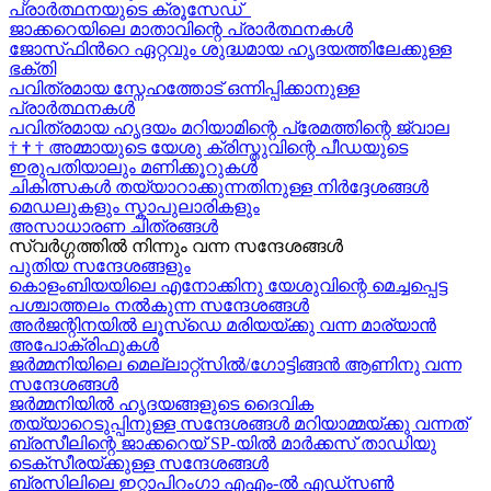
പ്രാർത്ഥനയുടെ ക്രൂസേഡ്
ജാക്കറെയിലെ മാതാവിന്റെ പ്രാർത്ഥനകൾ
ജോസ്‌ഫിന്‍റെ ഏറ്റവും ശുദ്ധമായ ഹൃദയത്തിലേക്കുള്ള
ഭക്തി
പവിത്രമായ സ്നേഹത്തോട് ഒന്നിപ്പിക്കാനുള്ള
പ്രാർത്ഥനകള്‍
പവിത്രമായ ഹൃദയം മറിയാമിന്റെ പ്രേമത്തിന്റെ ജ്വാല
†
†
†
അമ്മായുടെ യേശു ക്രിസ്തുവിന്റെ പീഡയുടെ
ഇരുപതിയാലും മണിക്കൂറുകള്‍
ചികിത്സകൾ തയ്യാറാക്കുന്നതിനുള്ള നിർദ്ദേശങ്ങൾ
മെഡലുകളും സ്കാപുലാരികളും
അസാധാരണ ചിത്രങ്ങൾ
സ്വര്‍ഗ്ഗത്തിൽ നിന്നും വന്ന സന്ദേശങ്ങള്‍
പുതിയ സന്ദേശങ്ങളും
കൊളംബിയയിലെ എനോക്കിനു യേശുവിന്റെ മെച്ചപ്പെട്ട
പശ്ചാത്തലം നൽകുന്ന സന്ദേശങ്ങള്‍
അർജന്റിനയിൽ ലൂസ്ഡെ മരിയയ്ക്കു വന്ന മാര്യാന്‍
അപോക്രിഫുകള്‍
ജർമ്മനിയിലെ മെല്ലാറ്റ്സിൽ/ഗോട്ടിങ്ങൻ ആണിനു വന്ന
സന്ദേശങ്ങൾ
ജർമ്മനിയിൽ ഹൃദയങ്ങളുടെ ദൈവിക
തയ്യാറെടുപ്പിനുള്ള സന്ദേശങ്ങൾ മറിയാമ്മയ്ക്കു വന്നത്
ബ്രസീലിന്റെ ജാക്കറെയ്‍ SP-യിൽ മാർക്കസ് താഡിയു
ടെക്സീരയ്ക്കുള്ള സന്ദേശങ്ങള്‍
ബ്രസിലിലെ ഇറ്റാപിറംഗാ എഎം-ൽ എഡ്സൺ