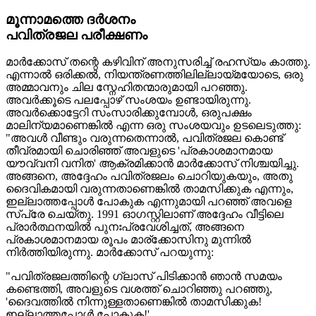
മൂന്നാമത്തെ ദർശനം
പവിത്രജല പരീക്ഷണം
മാർക്കോസ് തന്റെ കഴിവിന് അനുസരിച്ച് രഹസ്യം കാത്തു.
എന്നാൽ ഒരിക്കൽ, നിയന്ത്രണത്തിലില്ലായ്മയോടെ, ഒരു
അമ്മാവനും ചില സ്നേഹിതന്മാരുമായി പറഞ്ഞു.
അവർക്കൂടെ പലപ്പോഴ് സംശയം ഉണ്ടായിരുന്നു.
അവർക്കൊട്ടേറി സംസാരിക്കുമ്പോൾ, ഒരുപക്ഷം
മാലിന്യമാണെങ്കിൽ എന്ന ഒരു സംശയവും ഉടലെടുത്തു:
"അവൾ വീണ്ടും വരുന്നതെന്നാൽ, പവിത്രജല കൊണ്ട്
തീവ്രമായി ചൊരിഞ്ഞ് അവളുടെ 'പ്രകാശമാനമായ
യൗവ്വനി വനിത' ആക്രമിക്കാൻ മാർക്കോസ് നിശ്ചയിച്ചു.
അങ്ങനെ, അദ്ദേഹം പവിത്രജലം ചൊറിയുകയും, അതു
ദൈവികമായി വരുന്നതാണെങ്കിൽ താമസിക്കുക എന്നും,
ഇല്ലാത്തപ്പോൾ പോകുക എന്നുമായി പറഞ്ഞ് അവളെ
സ്പ്രേ ചെയ്തു. 1991 ഓഗസ്റ്റിലാണ് അദ്ദേഹം വീട്ടിലെ
പ്രാർത്ഥനയിൽ പുനഃപ്രവേശിച്ചത്, അങ്ങനെ
പ്രകാശമാനമായ രൂപം മാര്ക്കോസിനു മുന്നിൽ
നിർത്തിയിരുന്നു. മാർക്കോസ് പറയുന്നു:
"പവിത്രജലത്തിന്റെ ഗ്ലാസ് പിടിക്കാൻ ഞാൻ സമയം
കണ്ടെത്തി, അവളുടെ വശത്ത് ചൊറിഞ്ഞു പറഞ്ഞു,
'ദൈവത്തിൽ നിന്നുള്ളതാണെങ്കിൽ താമസിക്കുക!
ഇല്ലാത്തപ്പോൾ പോകുക!'