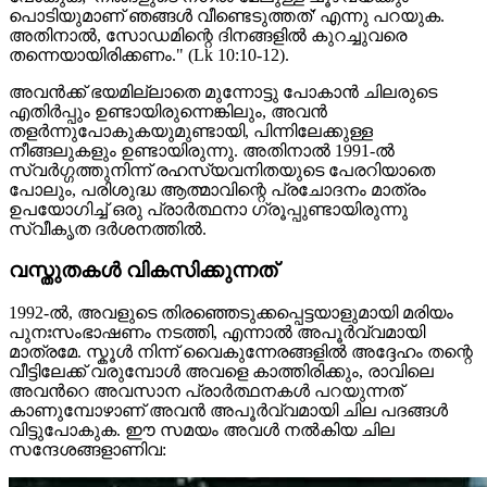
പൊടിയുമാണ് ഞങ്ങൾ വീണ്ടെടുത്തത്' എന്നു പറയുക.
അതിനാൽ, സോഡമിന്റെ ദിനങ്ങളിൽ കുറച്ചുവരെ
തന്നെയായിരിക്കണം." (Lk 10:10-12).
അവന്‍ക്ക് ഭയമില്ലാതെ മുന്നോട്ടു പോകാൻ ചിലരുടെ
എതിർപ്പും ഉണ്ടായിരുന്നെങ്കിലും, അവൻ
തളർന്നുപോകുകയുമുണ്ടായി, പിന്നിലേക്കുള്ള
നീങ്ങലുകളും ഉണ്ടായിരുന്നു. അതിനാൽ 1991-ൽ
സ്വർഗ്ഗത്തുനിന്ന് രഹസ്യവനിതയുടെ പേരറിയാതെ
പോലും, പരിശുദ്ധ ആത്മാവിന്റെ പ്രചോദനം മാത്രം
ഉപയോഗിച്ച് ഒരു പ്രാർത്ഥനാ ഗ്രൂപ്പുണ്ടായിരുന്നു
സ്വീകൃത ദർശനത്തിൽ.
വസ്തുതകൾ വികസിക്കുന്നത്
1992-ൽ, അവളുടെ തിരഞ്ഞെടുക്കപ്പെട്ടയാളുമായി മരിയം
പുനഃസംഭാഷണം നടത്തി, എന്നാൽ അപൂർവ്വമായി
മാത്രമേ. സ്കൂൾ നിന്ന് വൈകുന്നേരങ്ങളില്‍ അദ്ദേഹം തന്റെ
വീട്ടിലേക്ക് വരുമ്പോൾ അവളെ കാത്തിരിക്കും, രാവിലെ
അവന്‍റെ അവസാന പ്രാർത്ഥനകൾ പറയുന്നത്
കാണുമ്പോഴാണ് അവൻ അപൂർവ്വമായി ചില പദങ്ങൾ
വിട്ടുപോകുക. ഈ സമയം അവൾ നൽകിയ ചില
സന്ദേശങ്ങളാണിവ: