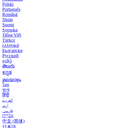
Polski
Português
Română
Shqip
Suomi
Svenska
Tiếng Việt
Türkçe
ελληνικά
Български
Русский
தமிழ்
తెలుగు
ಕನ್ನಡ
മലയാളം
ไทย
বাংলা
हिंदी
العربية
اردو
فارسی
עִברִית
中文 (简体)
日本語