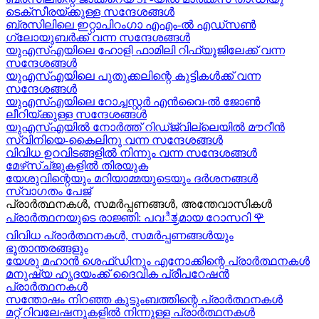
ടെക്സീരയ്ക്കുള്ള സന്ദേശങ്ങള്‍
ബ്രസിലിലെ ഇറ്റാപിറംഗാ എഎം-ൽ എഡ്സൺ
ഗ്ലോയുബർക്ക് വന്ന സന്ദേശങ്ങൾ
യുഎസ്എയിലെ ഹോളി ഫാമിലി റിഫ്യൂജിലേക്ക് വന്ന
സന്ദേശങ്ങൾ
യുഎസ്എയിലെ പുതുക്കലിന്റെ കുട്ടികള്‍ക്ക് വന്ന
സന്ദേശങ്ങള്‍
യുഎസ്എയിലെ റോച്ചസ്റ്റർ എൻവൈ-ൽ ജോൺ
ലീറിയ്ക്കുള്ള സന്ദേശങ്ങൾ
യുഎസ്എയിൽ നോർത്ത് റിഡ്ജ്വില്ലെയിൽ മൗറീൻ
സ്വിനിയെ-കൈലിനു വന്ന സന്ദേശങ്ങള്‍
വിവിധ ഉറവിടങ്ങളിൽ നിന്നും വന്ന സന്ദേശങ്ങൾ
മേഴ്‍സ്ച്ജുകളിൽ തിരയുക
യേശുവിന്റെയും മറിയാമ്മയുടെയും ദർശനങ്ങൾ
സ്വാഗതം പേജ്
പ്രാർത്ഥനകൾ, സമർപ്പണങ്ങൾ, അന്തേവാസികൾ
പ്രാർത്ഥനയുടെ രാജ്ഞി: പവಿತ್ರമായ റോസറി
🌹
വിവിധ പ്രാർത്ഥനകൾ, സമർപ്പണങ്ങൾയും
ഭൂതാന്തരങ്ങളും
യേശു മഹാന്‍ ശെഫ്ഡിനും എനോക്കിന്റെ പ്രാർത്ഥനകള്‍
മനുഷ്യ ഹൃദയംക്ക് ദൈവിക പ്രീപറേഷൻ
പ്രാർത്ഥനകൾ
സന്തോഷം നിറഞ്ഞ കുടുംബത്തിന്റെ പ്രാർത്ഥനകള്‍
മറ്റ് റിവലേഷനുകളിൽ നിന്നുള്ള പ്രാർത്ഥനകൾ