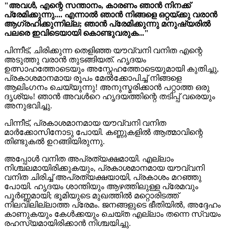
"അവൾ, എന്റെ സന്താനം, കാരണം ഞാൻ നിനക്ക്
പ്രേമിക്കുന്നു.... എന്നാൽ ഞാൻ നിങ്ങളെ ഒറ്റയ്ക്കു വരാൻ
ആഗ്രഹിക്കുന്നില്ല; ഞാൻ പ്രേമിക്കുന്നു മനുഷ്യരിൽ
പലരെ ഇവിടെയായി കൊണ്ടുവരുക..."
പിന്നീട്, ചിരിക്കുന്ന തെളിഞ്ഞ യൗവ്വനി വനിത എന്റെ
അടുത്തു വരാൻ തുടങ്ങിയത്. ഹൃദയം
ഉത്സാഹത്തോടെയും അസ്നേഹത്തോടെയുമായി കുതിച്ചു,
പ്രകാശമാനമായ രൂപം മേൽക്കോപിച്ച് നിങ്ങളെ
ആലിംഗനം ചെയ്യുന്നു! അനുസ്മരിക്കാൻ പറ്റാത്ത ഒരു
ദൃശ്യം! ഞാൻ അവൾറെ ഹൃദയത്തിന്റെ തടിപ്പ് വരെയും
അനുഭവിച്ചു.
പിന്നീട്, പ്രകാശമാനമായ യൗവ്വനി വനിത
മാർക്കോസിനോടു പോയി. കണ്ണുകളിൽ ആത്മാവിന്റെ
തിണ്ടുകൽ ഉറങ്ങിയിരുന്നു.
അപ്പോൾ വനിത അപ്രത്യക്ഷമായി. എല്ലാം
നിശ്ചലമായിരിക്കുകയും, പ്രകാശമാനമായ യൗവ്വനി
വനിത ചിരിച്ച് അപ്രത്യക്ഷയായി, പ്രകാശം മറഞ്ഞു
പോയി. ഹൃദയം ശാന്തിയും ആഴത്തിലുള്ള പ്രേമവും
പൂർണ്ണമായി; ഭൂമിയുടെ മുഖത്തിൽ മറ്റൊരിടത്ത്
നിലവിലില്ലാത്ത പ്രേമം. ജനങ്ങളുടെ ഭീതിയിൽ, അദ്ദേഹം
കാണുകയും കേൾക്കയും ചെയ്ത എല്ലാം തന്നെ സ്വയം
രഹസ്യമായിരിക്കാൻ നിശ്ചയിച്ചു.