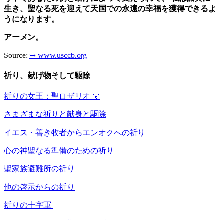
生き、聖なる死を迎えて天国での永遠の幸福を獲得できるよ
うになります。
アーメン。
Source:
➥ www.usccb.org
祈り、献げ物そして駆除
祈りの女王：聖ロザリオ
🌹
さまざまな祈りと献身と駆除
イエス・善き牧者からエンオクへの祈り
心の神聖なる準備のための祈り
聖家族避難所の祈り
他の啓示からの祈り
祈りの十字軍