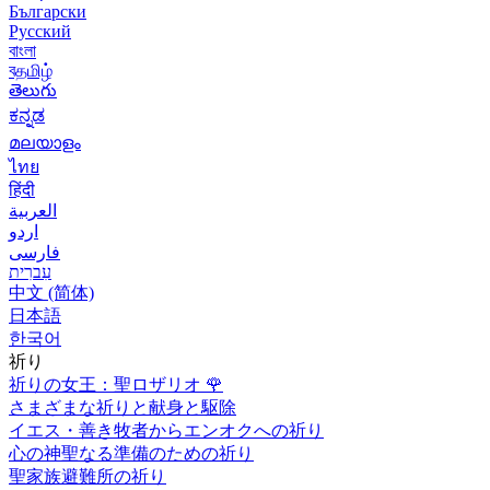
Български
Русский
বাংলা
বதமிழ்
తెలుగు
ಕನ್ನಡ
മലയാളം
ไทย
हिंदी
العربية
اردو
فارسی
עִברִית
中文 (简体)
日本語
한국어
祈り
祈りの女王：聖ロザリオ
🌹
さまざまな祈りと献身と駆除
イエス・善き牧者からエンオクへの祈り
心の神聖なる準備のための祈り
聖家族避難所の祈り