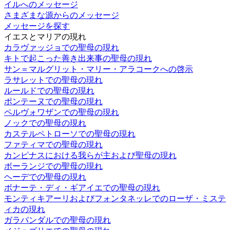
イルへのメッセージ
さまざまな源からのメッセージ
メッセージを探す
イエスとマリアの現れ
カラヴァッジョでの聖母の現れ
キトで起こった善き出来事の聖母の現れ
サン＝マルグリット・マリー・アラコークへの啓示
ラサレットでの聖母の現れ
ルールドでの聖母の現れ
ポンテーヌでの聖母の現れ
ペルヴォワザンでの聖母の現れ
ノックでの聖母の現れ
カステルペトローソでの聖母の現れ
ファティマでの聖母の現れ
カンピナスにおける我らが主および聖母の現れ
ボーランジでの聖母の現れ
ヘーデでの聖母の現れ
ボナーテ・ディ・ギアイエでの聖母の現れ
モンティキアーリおよびフォンタネッレでのローザ・ミステ
ィカの現れ
ガラバンダルでの聖母の現れ