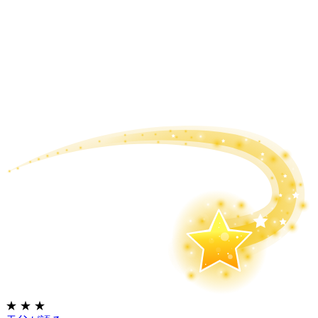
★
★
★