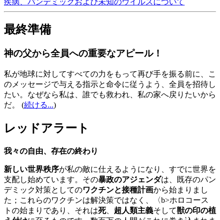
疾病、パンデミックおよび未知のウイルスについて
最終準備
神の父から全員への重要なアピール！
私が地球に対してすべての力をもって再び手を振る前に、こ
のメッセージで与える指示と命令に従うよう、全員を招待し
たい。なぜなら私は、誰でも救われ、私の家へ戻りたいから
だ。
(
続ける...
)
レッドアラート
我々の自由、存在の終わり
新しい世界秩序
が私の敵に仕えるようになり、すでに世界を
支配し始めています。その
暴政のアジェンダ
は、既存のパン
デミック対策としての
ワクチンと接種計画
から始まりまし
た；これらのワクチンは解決策ではなく、〈b>ホロコース
トの始まりであり、それは
死
、
超人類主義
そして
獣の印の植