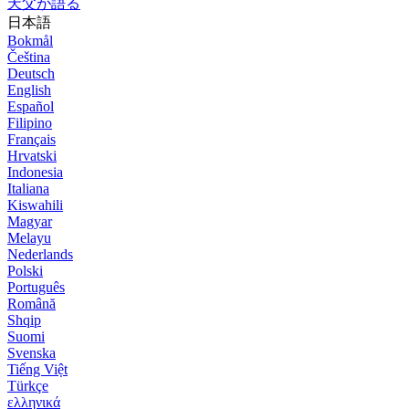
天父が語る
日本語
Bokmål
Čeština
Deutsch
English
Español
Filipino
Français
Hrvatski
Indonesia
Italiana
Kiswahili
Magyar
Melayu
Nederlands
Polski
Português
Română
Shqip
Suomi
Svenska
Tiếng Việt
Türkçe
ελληνικά