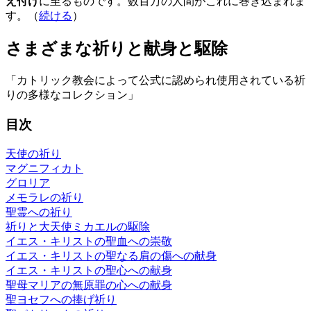
え付け
に至るものです。数百万の人間がこれに巻き込まれま
す。（
続ける
）
さまざまな祈りと献身と駆除
「カトリック教会によって公式に認められ使用されている祈
りの多様なコレクション」
目次
天使の祈り
マグニフィカト
グロリア
メモラレの祈り
聖霊への祈り
祈りと大天使ミカエルの駆除
イエス・キリストの聖血への崇敬
イエス・キリストの聖なる肩の傷への献身
イエス・キリストの聖心への献身
聖母マリアの無原罪の心への献身
聖ヨセフへの捧げ祈り