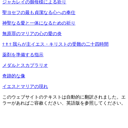
ジャカレイの御母様による祈り
聖ヨセフの最も貞潔なる心への奉仕
神聖なる愛と一体になるための祈り
無原罪のマリアの心の愛の炎
†
†
†
我らが主イエス・キリストの受難の二十四時間
薬剤を準備する指示
メダルとスカプラリオ
奇跡的な像
イエスとマリアの現れ
このウェブサイトのテキストは自動的に翻訳されました。エ
ラーがあればご容赦ください、英語版を参照してください。