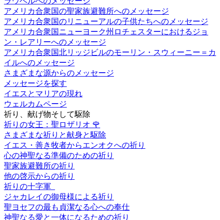
ラウベルへのメッセージ
アメリカ合衆国の聖家族避難所へのメッセージ
アメリカ合衆国のリニューアルの子供たちへのメッセージ
アメリカ合衆国ニューヨーク州ロチェスターにおけるジョ
ン・レアリーへのメッセージ
アメリカ合衆国北リッジビルのモーリン・スウィーニー＝カ
イルへのメッセージ
さまざまな源からのメッセージ
メッセージを探す
イエスとマリアの現れ
ウェルカムページ
祈り、献げ物そして駆除
祈りの女王：聖ロザリオ
🌹
さまざまな祈りと献身と駆除
イエス・善き牧者からエンオクへの祈り
心の神聖なる準備のための祈り
聖家族避難所の祈り
他の啓示からの祈り
祈りの十字軍
ジャカレイの御母様による祈り
聖ヨセフの最も貞潔なる心への奉仕
神聖なる愛と一体になるための祈り