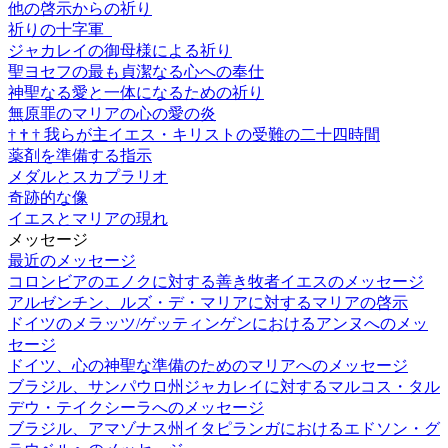
他の啓示からの祈り
祈りの十字軍
ジャカレイの御母様による祈り
聖ヨセフの最も貞潔なる心への奉仕
神聖なる愛と一体になるための祈り
無原罪のマリアの心の愛の炎
†
†
†
我らが主イエス・キリストの受難の二十四時間
薬剤を準備する指示
メダルとスカプラリオ
奇跡的な像
イエスとマリアの現れ
メッセージ
最近のメッセージ
コロンビアのエノクに対する善き牧者イエスのメッセージ
アルゼンチン、ルズ・デ・マリアに対するマリアの啓示
ドイツのメラッツ/ゲッティンゲンにおけるアンヌへのメッ
セージ
ドイツ、心の神聖な準備のためのマリアへのメッセージ
ブラジル、サンパウロ州ジャカレイに対するマルコス・タル
デウ・テイクシーラへのメッセージ
ブラジル、アマゾナス州イタピランガにおけるエドソン・グ