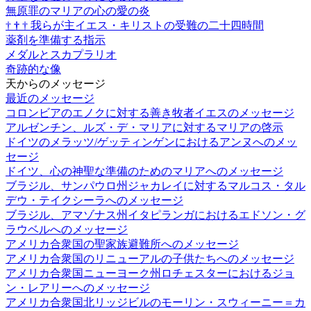
無原罪のマリアの心の愛の炎
†
†
†
我らが主イエス・キリストの受難の二十四時間
薬剤を準備する指示
メダルとスカプラリオ
奇跡的な像
天からのメッセージ
最近のメッセージ
コロンビアのエノクに対する善き牧者イエスのメッセージ
アルゼンチン、ルズ・デ・マリアに対するマリアの啓示
ドイツのメラッツ/ゲッティンゲンにおけるアンヌへのメッ
セージ
ドイツ、心の神聖な準備のためのマリアへのメッセージ
ブラジル、サンパウロ州ジャカレイに対するマルコス・タル
デウ・テイクシーラへのメッセージ
ブラジル、アマゾナス州イタピランガにおけるエドソン・グ
ラウベルへのメッセージ
アメリカ合衆国の聖家族避難所へのメッセージ
アメリカ合衆国のリニューアルの子供たちへのメッセージ
アメリカ合衆国ニューヨーク州ロチェスターにおけるジョ
ン・レアリーへのメッセージ
アメリカ合衆国北リッジビルのモーリン・スウィーニー＝カ