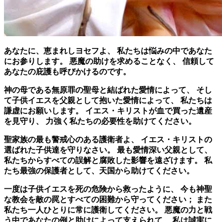
あなたに、恵まれしヨセフよ、 私たちは悩みの中であなた
にお参りします。 悪魔の助けを求めることなく、 信頼して
あなたの庇護も呼びかけるのです。
神の母である無原罪の聖母と結ばれた愛情によって、 そし
て子供イエスを父親として抱いた愛情によって、 私たちは
謙虚にお願いします。 イエス・キリストが血で買った遺産
を見守り、 力強く私たちの必要性を助けてください。
聖家族の最も警戒心のある護衛者よ、 イエス・キリストの
選ばれた子供達を守りなさい。 最も愛情深い父親として、
私たちからすべての誤解と腐敗した影響を遠ざけます。 私
たち最強の保護者として、天国から助けてください。
一度は子供イエスを死の危険から救ったように、 今も神聖
な教会を敵の罠とすべての困難から守ってください； また
私たち一人ひとりに常に護衛してください。 悪魔の力と戦
う中であなたの例と助けによって支えられて、 私は誠実に