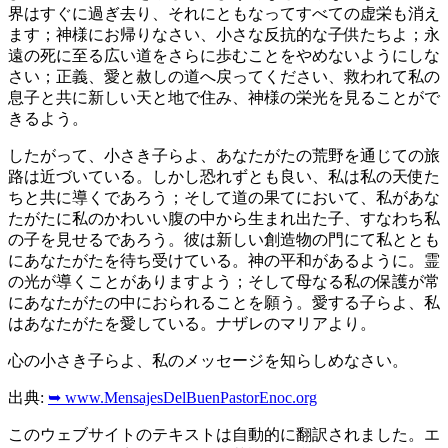
界はすぐに過ぎ去り、それにともなってすべての虚栄も消え
ます；神様にお帰りなさい、小さな反抗的な子供たちよ；永
遠の死に至る広い道をさらに歩むことをやめないようにしな
さい；正義、愛と赦しの道へ戻ってください、救われて私の
息子と共に新しい天と地で住み、神様の栄光を見ることがで
きるよう。
したがって、小さき子らよ、あなたがたの荒野を通じての旅
路は近づいている。しかし恐れずとも良い、私は私の天使た
ちと共に導くであろう；そして道の果てにおいて、私があな
たがたに私のかわいい腹の中から生まれ出た子、すなわち私
の子を見せるであろう。彼は新しい創造物の門にて私ととも
にあなたがたを待ち受けている。神の平和があるように。霊
の光が導くことがありますよう；そして母なる私の保護が常
にあなたがたの中におられることを願う。愛する子らよ、私
はあなたがたを愛している。ナザレのマリアより。
心の小さき子らよ、私のメッセージを知らしめなさい。
出典:
➥ www.MensajesDelBuenPastorEnoc.org
このウェブサイトのテキストは自動的に翻訳されました。エ