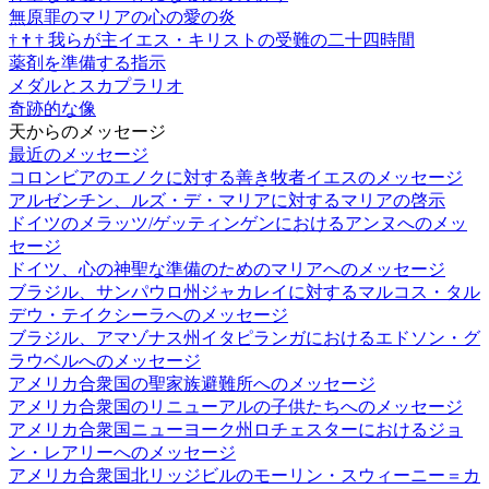
無原罪のマリアの心の愛の炎
†
†
†
我らが主イエス・キリストの受難の二十四時間
薬剤を準備する指示
メダルとスカプラリオ
奇跡的な像
天からのメッセージ
最近のメッセージ
コロンビアのエノクに対する善き牧者イエスのメッセージ
アルゼンチン、ルズ・デ・マリアに対するマリアの啓示
ドイツのメラッツ/ゲッティンゲンにおけるアンヌへのメッ
セージ
ドイツ、心の神聖な準備のためのマリアへのメッセージ
ブラジル、サンパウロ州ジャカレイに対するマルコス・タル
デウ・テイクシーラへのメッセージ
ブラジル、アマゾナス州イタピランガにおけるエドソン・グ
ラウベルへのメッセージ
アメリカ合衆国の聖家族避難所へのメッセージ
アメリカ合衆国のリニューアルの子供たちへのメッセージ
アメリカ合衆国ニューヨーク州ロチェスターにおけるジョ
ン・レアリーへのメッセージ
アメリカ合衆国北リッジビルのモーリン・スウィーニー＝カ