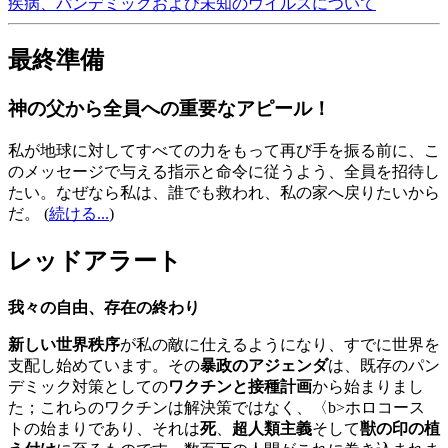
疾病、パンデミックおよび未知のウイルスについて
最終準備
神の父から全員への重要なアピール！
私が地球に対してすべての力をもって再び手を振る前に、こ
のメッセージで与える指示と命令に従うよう、全員を招待し
たい。なぜなら私は、誰でも救われ、私の家へ戻りたいから
だ。
(
続ける...
)
レッドアラート
我々の自由、存在の終わり
新しい世界秩序
が私の敵に仕えるようになり、すでに世界を
支配し始めています。その
暴政のアジェンダ
は、既存のパン
デミック対策としての
ワクチンと接種計画
から始まりまし
た；これらのワクチンは解決策ではなく、〈b>ホロコース
トの始まりであり、それは
死
、
超人類主義
そして
獣の印の植