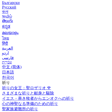
Български
Русский
বাংলা
বதமிழ்
తెలుగు
ಕನ್ನಡ
മലയാളം
ไทย
हिंदी
العربية
اردو
فارسی
עִברִית
中文 (简体)
日本語
한국어
祈り
祈りの女王：聖ロザリオ
🌹
さまざまな祈りと献身と駆除
イエス・善き牧者からエンオクへの祈り
心の神聖なる準備のための祈り
聖家族避難所の祈り