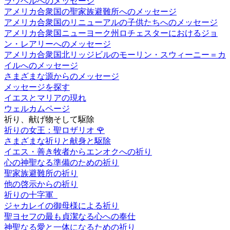
ラウベルへのメッセージ
アメリカ合衆国の聖家族避難所へのメッセージ
アメリカ合衆国のリニューアルの子供たちへのメッセージ
アメリカ合衆国ニューヨーク州ロチェスターにおけるジョ
ン・レアリーへのメッセージ
アメリカ合衆国北リッジビルのモーリン・スウィーニー＝カ
イルへのメッセージ
さまざまな源からのメッセージ
メッセージを探す
イエスとマリアの現れ
ウェルカムページ
祈り、献げ物そして駆除
祈りの女王：聖ロザリオ
🌹
さまざまな祈りと献身と駆除
イエス・善き牧者からエンオクへの祈り
心の神聖なる準備のための祈り
聖家族避難所の祈り
他の啓示からの祈り
祈りの十字軍
ジャカレイの御母様による祈り
聖ヨセフの最も貞潔なる心への奉仕
神聖なる愛と一体になるための祈り