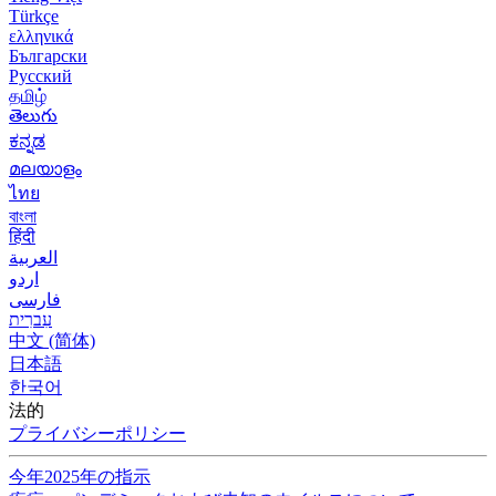
Türkçe
ελληνικά
Български
Русский
தமிழ்
తెలుగు
ಕನ್ನಡ
മലയാളം
ไทย
বাংলা
हिंदी
العربية
اردو
فارسی
עִברִית
中文 (简体)
日本語
한국어
法的
プライバシーポリシー
今年2025年の指示