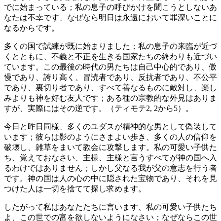
でに始まっている；私の息子の呼びかけを聞こうとしないあ
なたは不幸です、なぜなら明日は永遠において罪深いことに
なるからです。
多くの国で試練が既に始まりました；私の息子の来臨が近づ
くとともに、不義と不正を生きる国家たちの終わりも近づい
ています。この最後の時代の男たちは自己中心的であり、傲
慢であり、誇り高く、冒涜者であり、反抗者であり、不公平
であり、裏切り者であり、すべて善なるものに敵対し、楽し
みよりも神を好む友人です；ある種の宗教的な外見はありま
すが、実際にはその逆です。（ティモテ2, 2から5）。
今日と昨日同様、多くのユダスが精神的な男として偽装して
います；彼らは影のようにさまよい歩き、多くの人の信仰を
破壊し、雑草をまいて教会に攻撃します。私の可愛い子供た
ち、覚えておなさい、主様、主様と言うすべてが神の国へ入
るわけではありません；しかし父なる我が父の意志を行う者
です。神の国は人の心の中に隠された宝物であり、それを見
つけた人は一切を捨てて探し求めます。
したがって私はあなたたちに言います、私の可愛い子供たち
よ、この世での富を欲しないようになさい；なぜならこの世