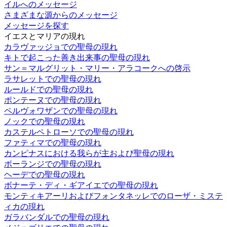
イルへのメッセージ
さまざまな源からのメッセージ
メッセージを探す
イエスとマリアの現れ
カラヴァッジョでの聖母の現れ
キトで起こった善き出来事の聖母の現れ
サン＝マルグリット・マリー・アラコークへの啓示
ラサレットでの聖母の現れ
ルールドでの聖母の現れ
ポンテーヌでの聖母の現れ
ペルヴォワザンでの聖母の現れ
ノックでの聖母の現れ
カステルペトローソでの聖母の現れ
ファティマでの聖母の現れ
カンピナスにおける我らが主および聖母の現れ
ボーランジでの聖母の現れ
ヘーデでの聖母の現れ
ボナーテ・ディ・ギアイエでの聖母の現れ
モンティキアーリおよびフォンタネッレでのローザ・ミステ
ィカの現れ
ガラバンダルでの聖母の現れ