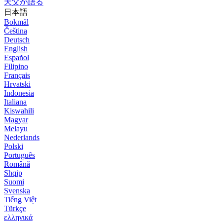
天父が語る
日本語
Bokmål
Čeština
Deutsch
English
Español
Filipino
Français
Hrvatski
Indonesia
Italiana
Kiswahili
Magyar
Melayu
Nederlands
Polski
Português
Română
Shqip
Suomi
Svenska
Tiếng Việt
Türkçe
ελληνικά