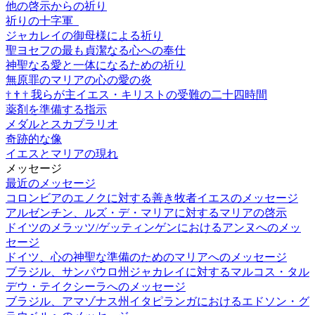
他の啓示からの祈り
祈りの十字軍
ジャカレイの御母様による祈り
聖ヨセフの最も貞潔なる心への奉仕
神聖なる愛と一体になるための祈り
無原罪のマリアの心の愛の炎
†
†
†
我らが主イエス・キリストの受難の二十四時間
薬剤を準備する指示
メダルとスカプラリオ
奇跡的な像
イエスとマリアの現れ
メッセージ
最近のメッセージ
コロンビアのエノクに対する善き牧者イエスのメッセージ
アルゼンチン、ルズ・デ・マリアに対するマリアの啓示
ドイツのメラッツ/ゲッティンゲンにおけるアンヌへのメッ
セージ
ドイツ、心の神聖な準備のためのマリアへのメッセージ
ブラジル、サンパウロ州ジャカレイに対するマルコス・タル
デウ・テイクシーラへのメッセージ
ブラジル、アマゾナス州イタピランガにおけるエドソン・グ