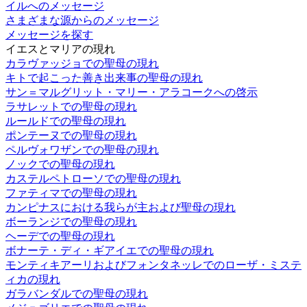
イルへのメッセージ
さまざまな源からのメッセージ
メッセージを探す
イエスとマリアの現れ
カラヴァッジョでの聖母の現れ
キトで起こった善き出来事の聖母の現れ
サン＝マルグリット・マリー・アラコークへの啓示
ラサレットでの聖母の現れ
ルールドでの聖母の現れ
ポンテーヌでの聖母の現れ
ペルヴォワザンでの聖母の現れ
ノックでの聖母の現れ
カステルペトローソでの聖母の現れ
ファティマでの聖母の現れ
カンピナスにおける我らが主および聖母の現れ
ボーランジでの聖母の現れ
ヘーデでの聖母の現れ
ボナーテ・ディ・ギアイエでの聖母の現れ
モンティキアーリおよびフォンタネッレでのローザ・ミステ
ィカの現れ
ガラバンダルでの聖母の現れ