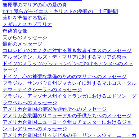
無原罪のマリアの心の愛の炎
†
†
†
我らが主イエス・キリストの受難の二十四時間
薬剤を準備する指示
メダルとスカプラリオ
奇跡的な像
天からのメッセージ
最近のメッセージ
コロンビアのエノクに対する善き牧者イエスのメッセージ
アルゼンチン、ルズ・デ・マリアに対するマリアの啓示
ドイツのメラッツ/ゲッティンゲンにおけるアンヌへのメッ
セージ
ドイツ、心の神聖な準備のためのマリアへのメッセージ
ブラジル、サンパウロ州ジャカレイに対するマルコス・タル
デウ・テイクシーラへのメッセージ
ブラジル、アマゾナス州イタピランガにおけるエドソン・グ
ラウベルへのメッセージ
アメリカ合衆国の聖家族避難所へのメッセージ
アメリカ合衆国のリニューアルの子供たちへのメッセージ
アメリカ合衆国ニューヨーク州ロチェスターにおけるジョ
ン・レアリーへのメッセージ
アメリカ合衆国北リッジビルのモーリン・スウィーニー＝カ