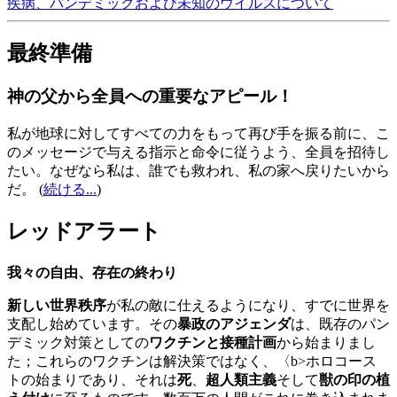
疾病、パンデミックおよび未知のウイルスについて
最終準備
神の父から全員への重要なアピール！
私が地球に対してすべての力をもって再び手を振る前に、こ
のメッセージで与える指示と命令に従うよう、全員を招待し
たい。なぜなら私は、誰でも救われ、私の家へ戻りたいから
だ。
(
続ける...
)
レッドアラート
我々の自由、存在の終わり
新しい世界秩序
が私の敵に仕えるようになり、すでに世界を
支配し始めています。その
暴政のアジェンダ
は、既存のパン
デミック対策としての
ワクチンと接種計画
から始まりまし
た；これらのワクチンは解決策ではなく、〈b>ホロコース
トの始まりであり、それは
死
、
超人類主義
そして
獣の印の植