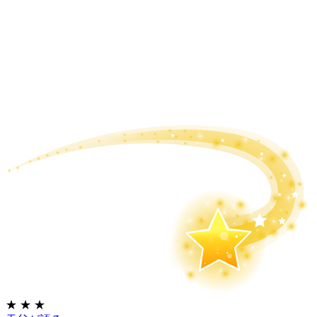
★
★
★