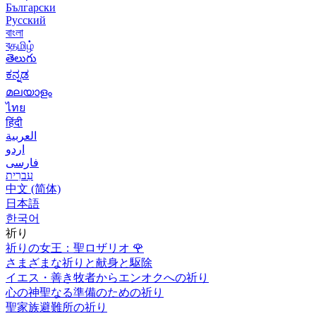
Български
Русский
বাংলা
বதமிழ்
తెలుగు
ಕನ್ನಡ
മലയാളം
ไทย
हिंदी
العربية
اردو
فارسی
עִברִית
中文 (简体)
日本語
한국어
祈り
祈りの女王：聖ロザリオ
🌹
さまざまな祈りと献身と駆除
イエス・善き牧者からエンオクへの祈り
心の神聖なる準備のための祈り
聖家族避難所の祈り