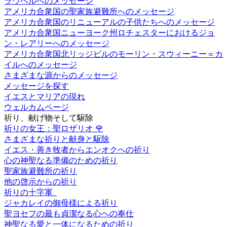
ラウベルへのメッセージ
アメリカ合衆国の聖家族避難所へのメッセージ
アメリカ合衆国のリニューアルの子供たちへのメッセージ
アメリカ合衆国ニューヨーク州ロチェスターにおけるジョ
ン・レアリーへのメッセージ
アメリカ合衆国北リッジビルのモーリン・スウィーニー＝カ
イルへのメッセージ
さまざまな源からのメッセージ
メッセージを探す
イエスとマリアの現れ
ウェルカムページ
祈り、献げ物そして駆除
祈りの女王：聖ロザリオ
🌹
さまざまな祈りと献身と駆除
イエス・善き牧者からエンオクへの祈り
心の神聖なる準備のための祈り
聖家族避難所の祈り
他の啓示からの祈り
祈りの十字軍
ジャカレイの御母様による祈り
聖ヨセフの最も貞潔なる心への奉仕
神聖なる愛と一体になるための祈り