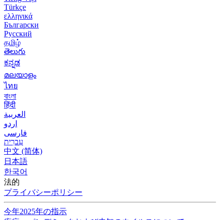
Türkçe
ελληνικά
Български
Русский
தமிழ்
తెలుగు
ಕನ್ನಡ
മലയാളം
ไทย
বাংলা
हिंदी
العربية
اردو
فارسی
עִברִית
中文 (简体)
日本語
한국어
法的
プライバシーポリシー
今年2025年の指示