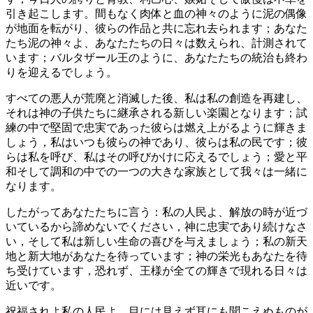
引き起こします。間もなく肉体と血の神々のように泥の偶像
が地面を転がり、彼らの作品と共に忘れ去られます；あなた
たち泥の神々よ、あなたたちの日々は数えられ、計測されて
います；バルタザール王のように、あなたたちの統治も終わ
りを迎えるでしょう。
すべての悪人が荒廃と消滅した後、私は私の創造を再建し、
それは神の子供たちに継承される新しい楽園となります；試
練の中で堅固で忠実であった彼らは燃え上がるように輝きま
しょう，私はいつも彼らの神であり、彼らは私の民です；彼
らは私を呼び、私はその呼びかけに応えるでしょう；愛と平
和そして調和の中での一つの大きな家族として我々は一緒に
なります。
したがってあなたたちに言う：私の人民よ、解放の時が近づ
いているから諦めないでください，神に忠実であり続けなさ
い，そして私は新しい生命の喜びを与えましょう；私の新天
地と新大地があなたを待っています；神の栄光もあなたを待
ち受けています，恐れず、王様が全ての輝きで現れる日々は
近いです。
祝福されよ私の人民よ，目には見えず耳にも聞こえぬものが