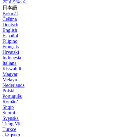
天父が語る
日本語
Bokmål
Čeština
Deutsch
English
Español
Filipino
Français
Hrvatski
Indonesia
Italiana
Kiswahili
Magyar
Melayu
Nederlands
Polski
Português
Română
Shqip
Suomi
Svenska
Tiếng Việt
Türkçe
ελληνικά