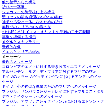
他の啓示からの祈り
祈りの十字軍
ジャカレイの御母様による祈り
聖ヨセフの最も貞潔なる心への奉仕
神聖なる愛と一体になるための祈り
無原罪のマリアの心の愛の炎
†
†
†
我らが主イエス・キリストの受難の二十四時間
薬剤を準備する指示
メダルとスカプラリオ
奇跡的な像
イエスとマリアの現れ
メッセージ
最近のメッセージ
コロンビアのエノクに対する善き牧者イエスのメッセージ
アルゼンチン、ルズ・デ・マリアに対するマリアの啓示
ドイツのメラッツ/ゲッティンゲンにおけるアンヌへのメッ
セージ
ドイツ、心の神聖な準備のためのマリアへのメッセージ
ブラジル、サンパウロ州ジャカレイに対するマルコス・タル
デウ・テイクシーラへのメッセージ
ブラジル、アマゾナス州イタピランガにおけるエドソン・グ