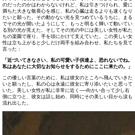
のだったのかはわからないけれど、私は引きつけられ、愛に
満ちた大きな敬畏心を感じ、私の心臓は走るよりも速くなり
たいと願った。その動かない光を見つめているうちに、まる
でその光が開いたようにして、もっと明るく輝いて動いてい
る別の光が見えた。そしてその光の中には美しい女性が私た
ちの楽園で座り、手を頭にかけて支えていた。この美しい女
性は立ち上がると少しだけ両手を組み合わせ、私たちを見て
言った：
「近づいてきなさい、私の可愛い子供達よ、恐れないでね。
私はあなたに大切なお知らせをするためにここに来たの。」
この優しい言葉のために、私は彼女のところへ飛んでいきた
いと願ったし、私の心は永遠に彼女に寄り添いたいと思って
いた。美しい女性が私に非常に近く──向かい合って少し右
側に立つと、彼女は話し始め、同時にその美しい目から涙も
流れ出した。