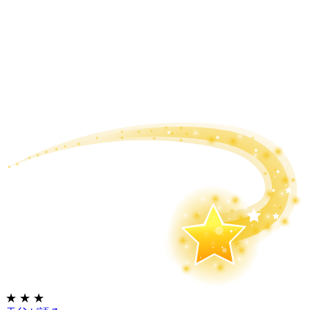
★
★
★