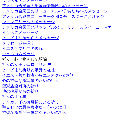
ラウベルへのメッセージ
アメリカ合衆国の聖家族避難所へのメッセージ
アメリカ合衆国のリニューアルの子供たちへのメッセージ
アメリカ合衆国ニューヨーク州ロチェスターにおけるジョ
ン・レアリーへのメッセージ
アメリカ合衆国北リッジビルのモーリン・スウィーニー＝カ
イルへのメッセージ
さまざまな源からのメッセージ
メッセージを探す
イエスとマリアの現れ
ウェルカムページ
祈り、献げ物そして駆除
祈りの女王：聖ロザリオ
🌹
さまざまな祈りと献身と駆除
イエス・善き牧者からエンオクへの祈り
心の神聖なる準備のための祈り
聖家族避難所の祈り
他の啓示からの祈り
祈りの十字軍
ジャカレイの御母様による祈り
聖ヨセフの最も貞潔なる心への奉仕
神聖なる愛と一体になるための祈り