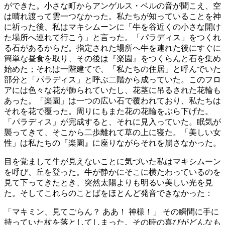
ができた。小さな町からアンゲルス・ベルの音が聞こえ、空
は晴れ渡って雲一つなかった。私たちが知っていることを神
に祈った後、私はマキシムーンに「牛を谷近くの小さな開け
た場所へ連れて行こう」と言った。「パラディス」をつくれ
る石があるからだ。指定された場所へ牛を連れた後にすぐに
簡単な昼食を取り、その後は『楽園』をつくらんと石を集め
始めた；それは一階建てで、「私たちの住居」と呼んでいた
部分と「パラディス」と呼ぶ二階から成っていた。このフロ
アには色々な花が飾られていたし、花茎に吊るされた花輪も
あった。「楽園」は一つの広い石で覆われており、私たちは
それを花で覆った。周りにもまた花の花輪をぶら下げた。
「パラディス」が完成すると、それに見入っていた。眠気が
襲ってきて、そこから二歩離れて草の上に寝た。「美しい女
性」は私たちの『楽園』に座りながらそれを崩さなかった。
目を覚まして牛が見えないことに気づいた私はマキシムーン
を呼び、丘を登った。牛が静かにそこに横たわっているのを
見て下ってきたとき、突然太陽よりも明るい美しい光を見
た。そしてこれらのことばをほとんど発音できなかった：
「マキミン、見てごらん？ ああ！ 神様！」 その瞬間に手に
持っていた杖を落としてしまった。その時の喜びがどんなも