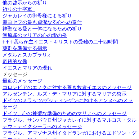
他の啓示からの祈り
祈りの十字軍
ジャカレイの御母様による祈り
聖ヨセフの最も貞潔なる心への奉仕
神聖なる愛と一体になるための祈り
無原罪のマリアの心の愛の炎
†
†
†
我らが主イエス・キリストの受難の二十四時間
薬剤を準備する指示
メダルとスカプラリオ
奇跡的な像
イエスとマリアの現れ
メッセージ
最近のメッセージ
コロンビアのエノクに対する善き牧者イエスのメッセージ
アルゼンチン、ルズ・デ・マリアに対するマリアの啓示
ドイツのメラッツ/ゲッティンゲンにおけるアンヌへのメッ
セージ
ドイツ、心の神聖な準備のためのマリアへのメッセージ
ブラジル、サンパウロ州ジャカレイに対するマルコス・タル
デウ・テイクシーラへのメッセージ
ブラジル、アマゾナス州イタピランガにおけるエドソン・グ