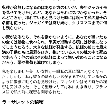
収穫が台無しになるのはあなた方のせいだ。去年ジャガイモ
を見せてあげたけれど、あなたはそれに気づかなかった。そ
れどころか、壊れていると見つけた時には呪って私の息子の
名前を使った。ジャガイモは腐り続け、クリスマスまでに何
も残らない。
小麦があるなら、それを播かないように。あなたが播いたも
の全ては動物に食べられ、果実が成熟する頃には砂埃になっ
てしまうだろう。大きな飢饉が発生する。飢饉の前に七歳未
満の子供たちは風邪をひき、抱いている人々の腕の中で死ぬ
であろう；他の者はその飢饉によって悔い改めることになる
だろう。栗や葡萄も滅びてしまう。
私を楽しませた美しい女性が一瞬私の耳に聞こえなくなっ
た；しかし、私は彼女の愛らしい唇がまるで話しているかの
ように優雅に動くのを見続けた。マキシミンはその時その秘
密を受け取った。そして聖母マリアは私に向き直り、フラン
ス語で私の前に秘密を開示された。
ラ・サレットの秘密