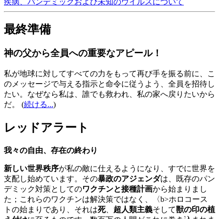
疾病、パンデミックおよび未知のウイルスについて
最終準備
神の父から全員への重要なアピール！
私が地球に対してすべての力をもって再び手を振る前に、こ
のメッセージで与える指示と命令に従うよう、全員を招待し
たい。なぜなら私は、誰でも救われ、私の家へ戻りたいから
だ。
(
続ける...
)
レッドアラート
我々の自由、存在の終わり
新しい世界秩序
が私の敵に仕えるようになり、すでに世界を
支配し始めています。その
暴政のアジェンダ
は、既存のパン
デミック対策としての
ワクチンと接種計画
から始まりまし
た；これらのワクチンは解決策ではなく、〈b>ホロコース
トの始まりであり、それは
死
、
超人類主義
そして
獣の印の植