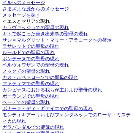
イルへのメッセージ
さまざまな源からのメッセージ
メッセージを探す
イエスとマリアの現れ
カラヴァッジョでの聖母の現れ
キトで起こった善き出来事の聖母の現れ
サン＝マルグリット・マリー・アラコークへの啓示
ラサレットでの聖母の現れ
ルールドでの聖母の現れ
ポンテーヌでの聖母の現れ
ペルヴォワザンでの聖母の現れ
ノックでの聖母の現れ
カステルペトローソでの聖母の現れ
ファティマでの聖母の現れ
カンピナスにおける我らが主および聖母の現れ
ボーランジでの聖母の現れ
ヘーデでの聖母の現れ
ボナーテ・ディ・ギアイエでの聖母の現れ
モンティキアーリおよびフォンタネッレでのローザ・ミステ
ィカの現れ
ガラバンダルでの聖母の現れ