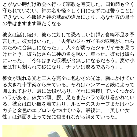
とがない時だけ教会へ行って宗教を嘲笑した。四旬節も全く
守られていない。神の名を軽々しく口にせずには誓うことは
できない。不服従と神の戒めの違反により、あなた方の息子
の手はますます重たくなる
彼女は話し続け、彼らに対して恐ろしい飢饉と食糧不足を予
言した。彼女はいった、「去年のジャガイモの収穫がこれら
のために台無しになった」。人々が腐ったジャガイモを見つ
けたとき、彼らはさらに神の名を呪い、罵った。彼女は彼ら
にいった、「今年はまた収穫が台無しになるだろう。麦や小
麦は打ち割られて砂になり、ナッツは腐るであろう」。
彼女が現れる光と三人を完全に包むその光は、胸にかけてい
る大きな十字架から来ている。それはハンマーと鋏によって
囲まれており、肩には鎖があり、それに隣接していくつかの
バラがある。彼女の頭、腰、足もまたバラで取り巻かれてい
る。彼女は白い服を着ており、ルビーのスカーフまたはハン
カチと金色のエプロンをつけている。最後に、「美しい女
性」は斜面を上って光に包まれながら消えていった。