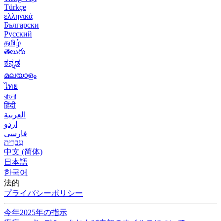
Türkçe
ελληνικά
Български
Русский
தமிழ்
తెలుగు
ಕನ್ನಡ
മലയാളം
ไทย
বাংলা
हिंदी
العربية
اردو
فارسی
עִברִית
中文 (简体)
日本語
한국어
法的
プライバシーポリシー
今年2025年の指示