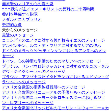
無原罪のマリアの心の愛の炎
†
†
†
我らが主イエス・キリストの受難の二十四時間
薬剤を準備する指示
メダルとスカプラリオ
奇跡的な像
天からのメッセージ
最近のメッセージ
コロンビアのエノクに対する善き牧者イエスのメッセージ
アルゼンチン、ルズ・デ・マリアに対するマリアの啓示
ドイツのメラッツ/ゲッティンゲンにおけるアンヌへのメッ
セージ
ドイツ、心の神聖な準備のためのマリアへのメッセージ
ブラジル、サンパウロ州ジャカレイに対するマルコス・タル
デウ・テイクシーラへのメッセージ
ブラジル、アマゾナス州イタピランガにおけるエドソン・グ
ラウベルへのメッセージ
アメリカ合衆国の聖家族避難所へのメッセージ
アメリカ合衆国のリニューアルの子供たちへのメッセージ
アメリカ合衆国ニューヨーク州ロチェスターにおけるジョ
ン・レアリーへのメッセージ
アメリカ合衆国北リッジビルのモーリン・スウィーニー＝カ