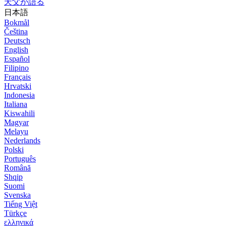
天父が語る
日本語
Bokmål
Čeština
Deutsch
English
Español
Filipino
Français
Hrvatski
Indonesia
Italiana
Kiswahili
Magyar
Melayu
Nederlands
Polski
Português
Română
Shqip
Suomi
Svenska
Tiếng Việt
Türkçe
ελληνικά