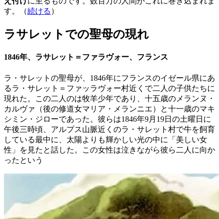
え付け
に至るものです。数百万の人間がこれに巻き込まれま
す。（
続ける
）
ラサレットでの聖母の現れ
1846年、ラサレット＝ファラヴォー、フランス
ラ・サレットの聖母が、1846年にフランスのイゼール県にあ
るラ・サレット＝ファッラヴォー村近くで二人の子供たちに
現れた。この二人のは牧羊少年であり、十五歳のメランヌ・
カルヴァ（後の修道女マリア・メランニエ）と十一歳のマキ
シミン・ジローであった。彼らは1846年9月19日の土曜日に
午後三時頃、アルプス山脈近くのラ・サレット村で牛を飼育
している最中に、太陽よりも輝かしい光の中に「美しい女
性」を見たと話した。この女性は泣きながら彼ら二人に向か
ったという