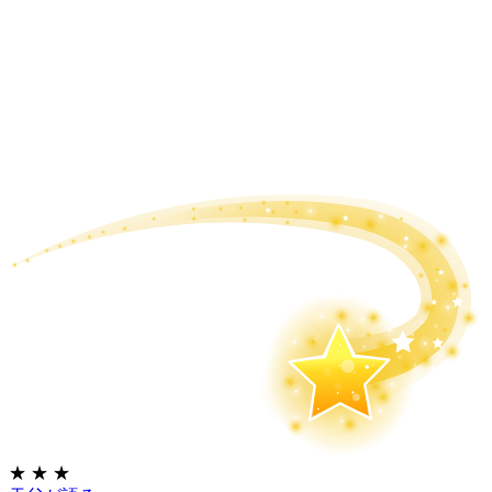
★
★
★