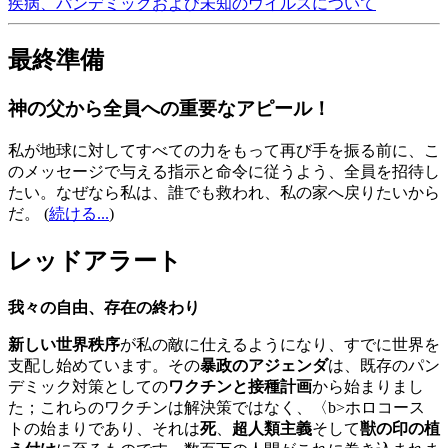
疾病、パンデミックおよび未知のウイルスについて
最終準備
神の父から全員への重要なアピール！
私が地球に対してすべての力をもって再び手を振る前に、こ
のメッセージで与える指示と命令に従うよう、全員を招待し
たい。なぜなら私は、誰でも救われ、私の家へ戻りたいから
だ。
(
続ける...
)
レッドアラート
我々の自由、存在の終わり
新しい世界秩序
が私の敵に仕えるようになり、すでに世界を
支配し始めています。その
暴政のアジェンダ
は、既存のパン
デミック対策としての
ワクチンと接種計画
から始まりまし
た；これらのワクチンは解決策ではなく、〈b>ホロコース
トの始まりであり、それは
死
、
超人類主義
そして
獣の印の植