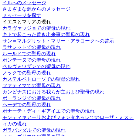
イルへのメッセージ
さまざまな源からのメッセージ
メッセージを探す
イエスとマリアの現れ
カラヴァッジョでの聖母の現れ
キトで起こった善き出来事の聖母の現れ
サン＝マルグリット・マリー・アラコークへの啓示
ラサレットでの聖母の現れ
ルールドでの聖母の現れ
ポンテーヌでの聖母の現れ
ペルヴォワザンでの聖母の現れ
ノックでの聖母の現れ
カステルペトローソでの聖母の現れ
ファティマでの聖母の現れ
カンピナスにおける我らが主および聖母の現れ
ボーランジでの聖母の現れ
ヘーデでの聖母の現れ
ボナーテ・ディ・ギアイエでの聖母の現れ
モンティキアーリおよびフォンタネッレでのローザ・ミステ
ィカの現れ
ガラバンダルでの聖母の現れ