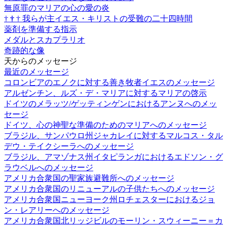
無原罪のマリアの心の愛の炎
†
†
†
我らが主イエス・キリストの受難の二十四時間
薬剤を準備する指示
メダルとスカプラリオ
奇跡的な像
天からのメッセージ
最近のメッセージ
コロンビアのエノクに対する善き牧者イエスのメッセージ
アルゼンチン、ルズ・デ・マリアに対するマリアの啓示
ドイツのメラッツ/ゲッティンゲンにおけるアンヌへのメッ
セージ
ドイツ、心の神聖な準備のためのマリアへのメッセージ
ブラジル、サンパウロ州ジャカレイに対するマルコス・タル
デウ・テイクシーラへのメッセージ
ブラジル、アマゾナス州イタピランガにおけるエドソン・グ
ラウベルへのメッセージ
アメリカ合衆国の聖家族避難所へのメッセージ
アメリカ合衆国のリニューアルの子供たちへのメッセージ
アメリカ合衆国ニューヨーク州ロチェスターにおけるジョ
ン・レアリーへのメッセージ
アメリカ合衆国北リッジビルのモーリン・スウィーニー＝カ