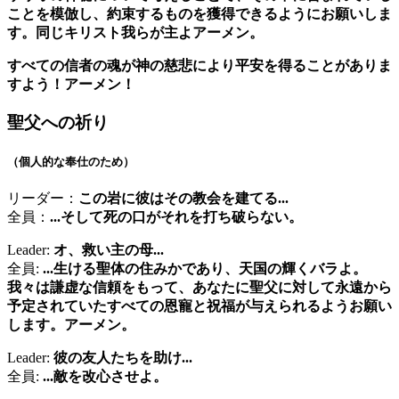
ことを模倣し、約束するものを獲得できるようにお願いしま
す。同じキリスト我らが主よアーメン。
すべての信者の魂が神の慈悲により平安を得ることがありま
すよう！アーメン！
聖父への祈り
（個人的な奉仕のため）
リーダー：
この岩に彼はその教会を建てる...
全員：
...そして死の口がそれを打ち破らない。
Leader:
オ、救い主の母...
全員:
...生ける聖体の住みかであり、天国の輝くバラよ。
我々は謙虚な信頼をもって、あなたに聖父に対して永遠から
予定されていたすべての恩寵と祝福が与えられるようお願い
します。アーメン。
Leader:
彼の友人たちを助け...
全員:
...敵を改心させよ。