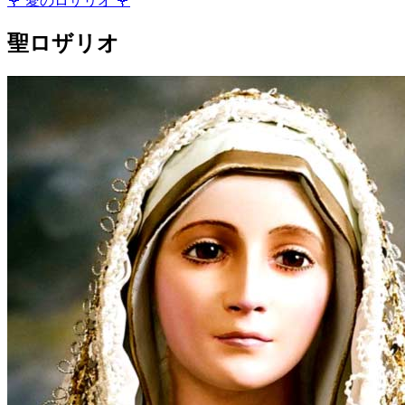
🌹
愛のロザリオ
🌹
聖ロザリオ