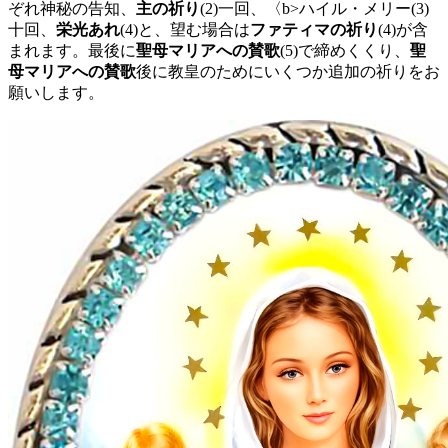
ぞれ神秘の告知、
主の祈り
(2)
一回、〈b>ハイル・メリー
(3)
十回、
栄光あれ
(4)
と、望む場合は
ファティマの祈り
(4)
が含
まれます。最後に
聖母マリアへの賛歌
(5)
で締めくくり、
聖
母マリアへの賛歌
後に教皇のためにいくつか追加の祈りをお
願いします。