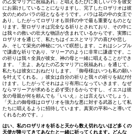
の乙女マリアに祝福あれ」と唱えるたびに美しいバラを彼女
にお届けしていることになりますし、完了したロザリオは彼
女のためのバラの冠となるそうです。バラは花の中の女王で
あり、したがってロザリオも崇拝の中で最も重要なものとな
ります。聖ロザリオは完全なる祈りとされており、その中に
は我々の救いの壮大な物語が含まれているからです。実際に
ロザリオを通じて、私たちはイエスとマリアの喜びや悲し
み、そして栄光の神秘について瞑想します。これはシンプル
で謙虚な祈りであり、マリーアのように非常に謙虚です。こ
の祈りは我々全員が彼女、神の母と一緒に唱えることができ
ます。「主よ、あなたの乙女マリアに祝福あれ」を通じて、
私たちは彼女におねだりします。「御母様はいつも私の願い
を叶えてくれる。」彼女は自分の祈りと我々の祈りを結び付
けます。したがってそれはより有用になっていきます、なぜ
ならマリーアが求めると必ず受けるからですし、イエスは彼
女の母親が何を頼んでも「いいえ」とは言えないでしょう。
「天上の御母様はロザリオを強力な悪に対する武器として私
たちに唱えるように招待しています。真実の平和へと導いて
くれるためです。」
はい、私のロザリオを祈ると天から数え切れないほど多くの
天使が降りてきてあなたと一緒に祈ってくれます。どんな