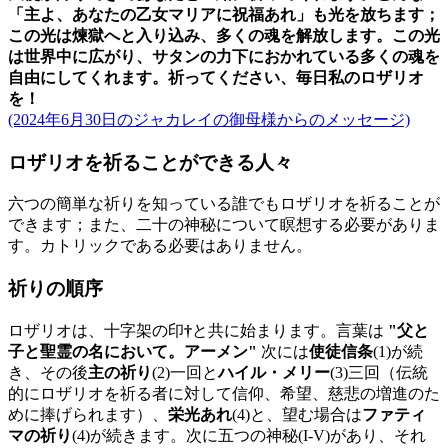
「主よ、あなたの乙女マリアに祝福あれ」も光を放ちます；
この光は煉獄へと入り込み、多くの魂を解放します。この光
は世界中に広がり、サタンの力下におかれている多くの魂を
自由にしてくれます。祈ってください、毎日私のロザリオ
を！
(2024年6月30日のジャカレイの御母様からのメッセージ)
ロザリオを祈ることができる人々
六つの簡単な祈りを知っている誰でもロザリオを祈ることが
できます；また、二十の神秘について瞑想する必要がありま
す。カトリックである必要はありません。
祈りの順序
ロザリオは、十字架の印
†
と共に始まります。言葉は
"父と
子と聖霊の名において。アーメン"
次には
使徒信条
(1)
が続
き、その後
主の祈り
(2)
一回と
ハイル・メリー
(3)
三回（伝統
的にロザリオを祈る者に対して信仰、希望、慈悲の増進のた
めに捧げられます）、
栄光あれ
(4)
と、望む場合は
ファティ
マの祈り
(4)
が続きます。次に五つの神秘
(I-V)
があり、それ