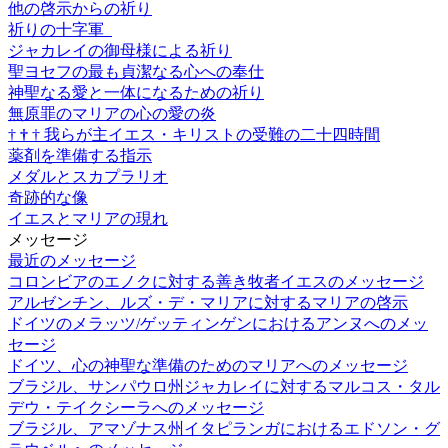
他の啓示からの祈り
祈りの十字軍
ジャカレイの御母様による祈り
聖ヨセフの最も貞潔なる心への奉仕
神聖なる愛と一体になるための祈り
無原罪のマリアの心の愛の炎
†
†
†
我らが主イエス・キリストの受難の二十四時間
薬剤を準備する指示
メダルとスカプラリオ
奇跡的な像
イエスとマリアの現れ
メッセージ
最近のメッセージ
コロンビアのエノクに対する善き牧者イエスのメッセージ
アルゼンチン、ルズ・デ・マリアに対するマリアの啓示
ドイツのメラッツ/ゲッティンゲンにおけるアンヌへのメッ
セージ
ドイツ、心の神聖な準備のためのマリアへのメッセージ
ブラジル、サンパウロ州ジャカレイに対するマルコス・タル
デウ・テイクシーラへのメッセージ
ブラジル、アマゾナス州イタピランガにおけるエドソン・グ