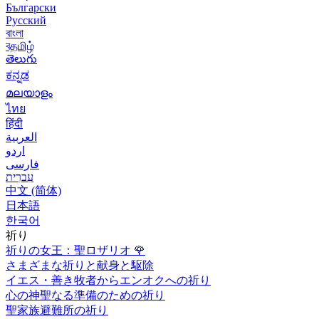
Български
Русский
বাংলা
বதமிழ்
తెలుగు
ಕನ್ನಡ
മലയാളം
ไทย
हिंदी
العربية
اردو
فارسی
עִברִית
中文 (简体)
日本語
한국어
祈り
祈りの女王：聖ロザリオ
🌹
さまざまな祈りと献身と駆除
イエス・善き牧者からエンオクへの祈り
心の神聖なる準備のための祈り
聖家族避難所の祈り