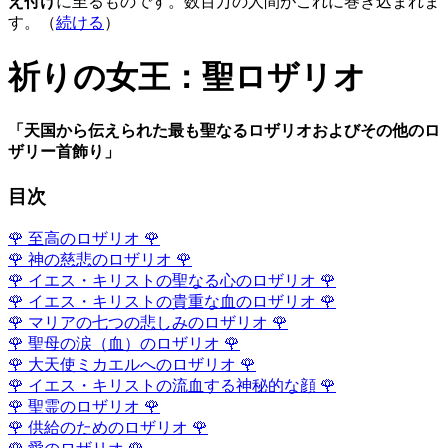
え付け
に至るものです。数百万の人間がこれに巻き込まれま
す。（
続ける
）
祈りの女王：聖ロザリオ
「天国から伝えられた最も聖なるロザリオおよびその他のロ
ザリー首飾り」
目次
🌹
至高のロザリオ
🌹
🌹
神の慈悲のロザリオ
🌹
🌹
イエス・キリストの聖なる心のロザリオ
🌹
🌹
イエス・キリストの貴重な血のロザリオ
🌹
🌹
マリアの七つの悲しみのロザリオ
🌹
🌹
聖母の涙（血）のロザリオ
🌹
🌹
大天使ミカエルへのロザリオ
🌹
🌹
イエス・キリストの流血する神秘的な顔
🌹
🌹
聖霊のロザリオ
🌹
🌹
供給のためのロザリオ
🌹