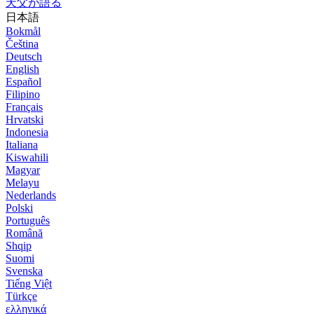
天父が語る
日本語
Bokmål
Čeština
Deutsch
English
Español
Filipino
Français
Hrvatski
Indonesia
Italiana
Kiswahili
Magyar
Melayu
Nederlands
Polski
Português
Română
Shqip
Suomi
Svenska
Tiếng Việt
Türkçe
ελληνικά