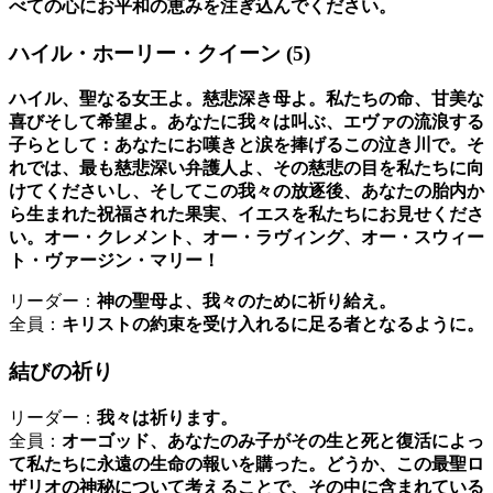
べての心にお平和の恵みを注ぎ込んでください。
ハイル・ホーリー・クイーン
(5)
ハイル、聖なる女王よ。慈悲深き母よ。私たちの命、甘美な
喜びそして希望よ。あなたに我々は叫ぶ、エヴァの流浪する
子らとして：あなたにお嘆きと涙を捧げるこの泣き川で。そ
れでは、最も慈悲深い弁護人よ、その慈悲の目を私たちに向
けてくださいし、そしてこの我々の放逐後、あなたの胎内か
ら生まれた祝福された果実、イエスを私たちにお見せくださ
い。オー・クレメント、オー・ラヴィング、オー・スウィー
ト・ヴァージン・マリー！
リーダー：
神の聖母よ、我々のために祈り給え。
全員：
キリストの約束を受け入れるに足る者となるように。
結びの祈り
リーダー：
我々は祈ります。
全員：
オーゴッド、あなたのみ子がその生と死と復活によっ
て私たちに永遠の生命の報いを購った。どうか、この最聖ロ
ザリオの神秘について考えることで、その中に含まれている