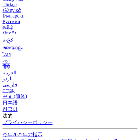
Türkçe
ελληνικά
Български
Русский
தமிழ்
తెలుగు
ಕನ್ನಡ
മലയാളം
ไทย
বাংলা
हिंदी
العربية
اردو
فارسی
עִברִית
中文 (简体)
日本語
한국어
法的
プライバシーポリシー
今年2025年の指示