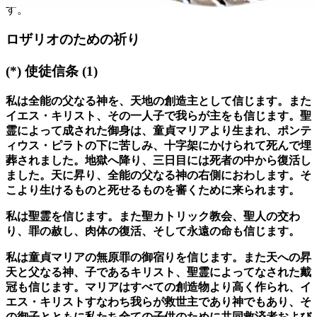
す。
ロザリオのための祈り
(*)
使徒信条
(1)
私は全能の父なる神を、天地の創造主として信じます。また
イエス・キリスト、その一人子で我らが主をも信じます。聖
霊によって成された御身は、童貞マリアより生まれ、ポンテ
ィウス・ピラトの下に苦しみ、十字架にかけられて死んで埋
葬されました。地獄へ降り、三日目には死者の中から復活し
ました。天に昇り、全能の父なる神の右側におわします。そ
こより生けるものと死せるものを審くために来られます。
私は聖霊を信じます。また聖カトリック教会、聖人の交わ
り、罪の赦し、肉体の復活、そして永遠の命も信じます。
私は童貞マリアの無原罪の御宿りを信じます。また天への昇
天と父なる神、子であるキリスト、聖霊によってなされた戴
冠も信じます。マリアはすべての創造物より高く作られ、イ
エス・キリストすなわち我らが救世主であり神でもあり、そ
の御子とともに私たち全ての子供のために共同救済者および