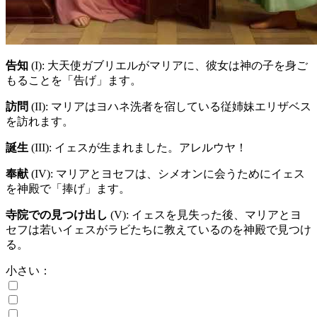
告知
(I)
: 大天使ガブリエルがマリアに、彼女は神の子を身ご
もることを「告げ」ます。
訪問
(II)
: マリアはヨハネ洗者を宿している従姉妹エリザベス
を訪れます。
誕生
(III)
: イェスが生まれました。アレルウヤ！
奉献
(IV)
: マリアとヨセフは、シメオンに会うためにイェス
を神殿で「捧げ」ます。
寺院での見つけ出し
(V)
: イェスを見失った後、マリアとヨ
セフは若いイェスがラビたちに教えているのを神殿で見つけ
る。
小さい：