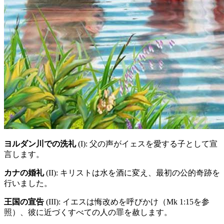
ヨルダン川での洗礼
(I)
: 父の声がイェスを愛する子として宣
言します。
カナの婚礼
(II)
: キリストは水を酒に変え、最初の公的奇跡を
行いました。
王国の宣告
(III)
: イエスは悔改めを呼びかけ（Mk 1:15を参
照）、彼に近づくすべての人の罪を赦します。