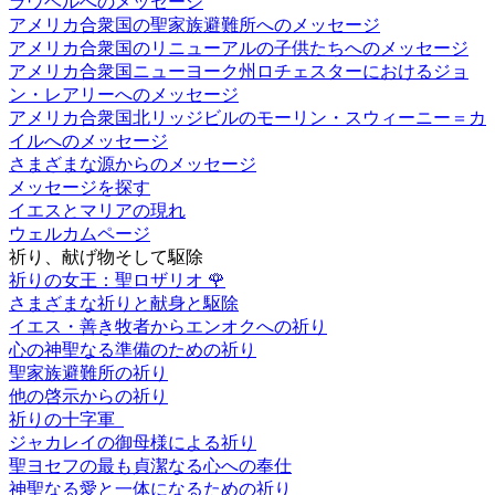
ラウベルへのメッセージ
アメリカ合衆国の聖家族避難所へのメッセージ
アメリカ合衆国のリニューアルの子供たちへのメッセージ
アメリカ合衆国ニューヨーク州ロチェスターにおけるジョ
ン・レアリーへのメッセージ
アメリカ合衆国北リッジビルのモーリン・スウィーニー＝カ
イルへのメッセージ
さまざまな源からのメッセージ
メッセージを探す
イエスとマリアの現れ
ウェルカムページ
祈り、献げ物そして駆除
祈りの女王：聖ロザリオ
🌹
さまざまな祈りと献身と駆除
イエス・善き牧者からエンオクへの祈り
心の神聖なる準備のための祈り
聖家族避難所の祈り
他の啓示からの祈り
祈りの十字軍
ジャカレイの御母様による祈り
聖ヨセフの最も貞潔なる心への奉仕
神聖なる愛と一体になるための祈り