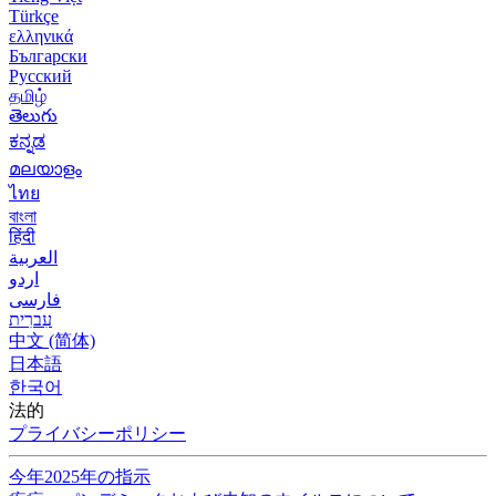
Türkçe
ελληνικά
Български
Русский
தமிழ்
తెలుగు
ಕನ್ನಡ
മലയാളം
ไทย
বাংলা
हिंदी
العربية
اردو
فارسی
עִברִית
中文 (简体)
日本語
한국어
法的
プライバシーポリシー
今年2025年の指示