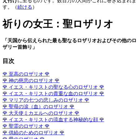
え付け
に至るものです。数百万の人間がこれに巻き込まれま
す。（
続ける
）
祈りの女王：聖ロザリオ
「天国から伝えられた最も聖なるロザリオおよびその他のロ
ザリー首飾り」
目次
🌹
至高のロザリオ
🌹
🌹
神の慈悲のロザリオ
🌹
🌹
イエス・キリストの聖なる心のロザリオ
🌹
🌹
イエス・キリストの貴重な血のロザリオ
🌹
🌹
マリアの七つの悲しみのロザリオ
🌹
🌹
聖母の涙（血）のロザリオ
🌹
🌹
大天使ミカエルへのロザリオ
🌹
🌹
イエス・キリストの流血する神秘的な顔
🌹
🌹
聖霊のロザリオ
🌹
🌹
供給のためのロザリオ
🌹