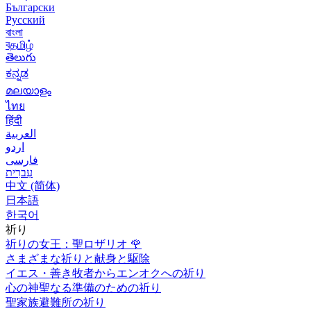
Български
Русский
বাংলা
বதமிழ்
తెలుగు
ಕನ್ನಡ
മലയാളം
ไทย
हिंदी
العربية
اردو
فارسی
עִברִית
中文 (简体)
日本語
한국어
祈り
祈りの女王：聖ロザリオ
🌹
さまざまな祈りと献身と駆除
イエス・善き牧者からエンオクへの祈り
心の神聖なる準備のための祈り
聖家族避難所の祈り