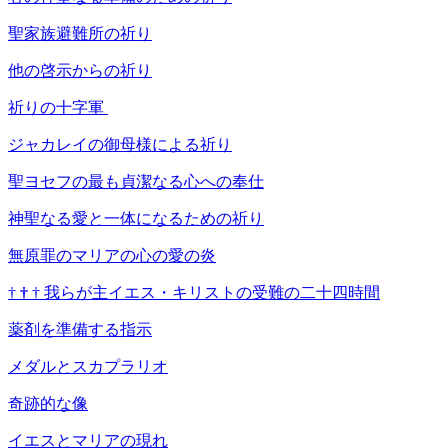
聖家族避難所の祈り
他の啓示からの祈り
祈りの十字軍
ジャカレイの御母様による祈り
聖ヨセフの最も貞潔なる心への奉仕
神聖なる愛と一体になるための祈り
無原罪のマリアの心の愛の炎
†
†
†
我らが主イエス・キリストの受難の二十四時間
薬剤を準備する指示
メダルとスカプラリオ
奇跡的な像
イエスとマリアの現れ