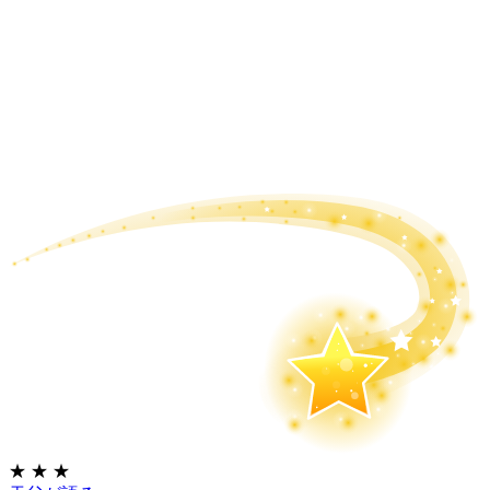
★
★
★