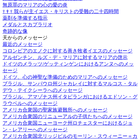
無原罪のマリアの心の愛の炎
†
†
†
我らが主イエス・キリストの受難の二十四時間
薬剤を準備する指示
メダルとスカプラリオ
奇跡的な像
天からのメッセージ
最近のメッセージ
コロンビアのエノクに対する善き牧者イエスのメッセージ
アルゼンチン、ルズ・デ・マリアに対するマリアの啓示
ドイツのメラッツ/ゲッティンゲンにおけるアンヌへのメッ
セージ
ドイツ、心の神聖な準備のためのマリアへのメッセージ
ブラジル、サンパウロ州ジャカレイに対するマルコス・タル
デウ・テイクシーラへのメッセージ
ブラジル、アマゾナス州イタピランガにおけるエドソン・グ
ラウベルへのメッセージ
アメリカ合衆国の聖家族避難所へのメッセージ
アメリカ合衆国のリニューアルの子供たちへのメッセージ
アメリカ合衆国ニューヨーク州ロチェスターにおけるジョ
ン・レアリーへのメッセージ
アメリカ合衆国北リッジビルのモーリン・スウィーニー＝カ