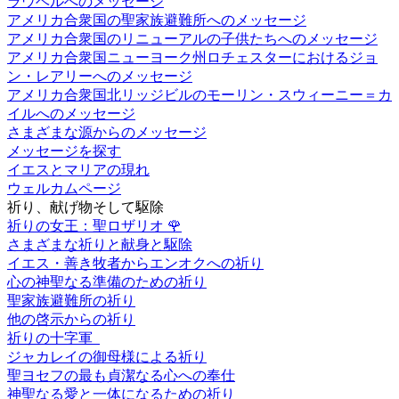
ラウベルへのメッセージ
アメリカ合衆国の聖家族避難所へのメッセージ
アメリカ合衆国のリニューアルの子供たちへのメッセージ
アメリカ合衆国ニューヨーク州ロチェスターにおけるジョ
ン・レアリーへのメッセージ
アメリカ合衆国北リッジビルのモーリン・スウィーニー＝カ
イルへのメッセージ
さまざまな源からのメッセージ
メッセージを探す
イエスとマリアの現れ
ウェルカムページ
祈り、献げ物そして駆除
祈りの女王：聖ロザリオ
🌹
さまざまな祈りと献身と駆除
イエス・善き牧者からエンオクへの祈り
心の神聖なる準備のための祈り
聖家族避難所の祈り
他の啓示からの祈り
祈りの十字軍
ジャカレイの御母様による祈り
聖ヨセフの最も貞潔なる心への奉仕
神聖なる愛と一体になるための祈り