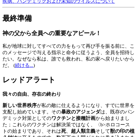
疾病、パンデミックおよび未知のウイルスについて
最終準備
神の父から全員への重要なアピール！
私が地球に対してすべての力をもって再び手を振る前に、こ
のメッセージで与える指示と命令に従うよう、全員を招待し
たい。なぜなら私は、誰でも救われ、私の家へ戻りたいから
だ。
(
続ける...
)
レッドアラート
我々の自由、存在の終わり
新しい世界秩序
が私の敵に仕えるようになり、すでに世界を
支配し始めています。その
暴政のアジェンダ
は、既存のパン
デミック対策としての
ワクチンと接種計画
から始まりまし
た；これらのワクチンは解決策ではなく、〈b>ホロコース
トの始まりであり、それは
死
、
超人類主義
そして
獣の印の植