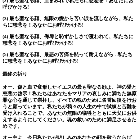
(2)
最も聖なる顔、血まみれで私たちに慈悲を！あなたにお
呼びかける!
(3)
最も聖なる顔、無限の愛から苦い涙を流しながら、私た
ちに慈悲を！あなたにお呼びかける!
(4)
最も聖なる顔、侮辱と恥ずかしさで覆われて、私たちに
慈悲を！あなたにお呼びかける!
(5)
最も聖なる顔、最悪の苦痛を黙って耐えながら - 私たち
に慈悲を！あなたにお呼びかける!
最終の祈り
オー、傷と血で変形したイエスの最も聖なる顔よ、神の愛と
慈悲の啓示！私たちはあなたをマリアの哀しみに満ちた無原
罪な心を通じて崇拝し、すべての魂のために名誉回復を行お
うと願っています。私たちが我々の人生の中で試練と苦難を
受け入れることで、あなたの無限の犠牲とともに天父にお供
えするようにしてください。魂の救いのために満足させるた
めです。
オー主よ、今日私たちが悲しみのあなたの顔を敬うならば、