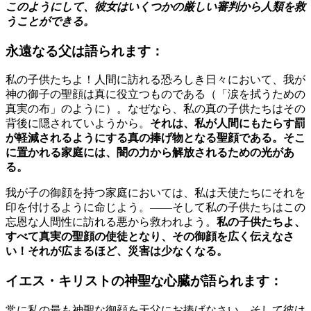
このようにして、彼女はいくつかの厳しい審判から人類を救
うことができる。
永遠なる父は語られます：
私の子供たちよ！人間に訪れる恐ろしき日々において、我が
神の御子の聖顔は真に役立つものである（「涙を拭うための
真実の布」のように）。なぜなら、私の真の子供たちはその
背後に隠されていようから。
それは、私が人間にもたらす罰
が軽減されるようにする真の捧げ物となる聖顔である。そこ
に置かれる家庭には、闇の力から解放されるための光があ
る。
我が子の御顔を持つ家庭においては、私は天使たちにそれを
印を付けるように命じよう。――そして私の子供たちはこの
忘恩な人間性に訪れる悪から救われよう。
私の子供たちよ、
すべて真実の聖顔の使徒となり、その御顔を広く伝えなさ
い！それが広まるほど、災害は少なくなる。
イエス・キリストの神聖な心臓が語られます：
常に私の最も神聖な御顔を天父にお捧げなさい。そして彼は