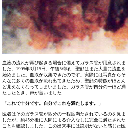
血液の流れが再び起きる場合に備えてガラス管が用意されま
した。1995年3月15日、午後5時頃、聖顔はまた大量に流血を
始めました。血液が収集できたのです。実際には写真からそ
んなに多くの血液が流れ出てきたため、聖顔の特徴がほとん
ど見えなくなってしまいました。ガラス管が四分の一ほど満
たしたとき、声が言いました：
「これで十分です。自分でこれを満たします。」
医者はそのガラス管が四分の一程度満たされているのを見ま
したが、約45分後に人間による介入なしに完全に満たされた
ことを確認しました。この出来事には説明がないと感じた医