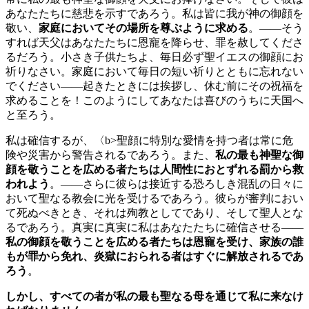
あなたたちに慈悲を示すであろう。私は皆に我が神の御顔を
敬い、
家庭においてその場所を尊ぶように求める
。――そう
すれば天父はあなたたちに恩寵を降らせ、罪を赦してくださ
るだろう。小さき子供たちよ、毎日必ず聖イエスの御顔にお
祈りなさい。家庭において毎日の短い祈りとともに忘れない
でください――起きたときには挨拶し、休む前にその祝福を
求めることを！このようにしてあなたは喜びのうちに天国へ
と至ろう。
私は確信するが、〈b>聖顔に特別な愛情を持つ者は常に危
険や災害から警告されるであろう。また、
私の最も神聖な御
顔を敬うことを広める者たちは人間性におとずれる罰から救
われよう
。――さらに彼らは接近する恐ろしき混乱の日々に
おいて聖なる教会に光を受けるであろう。彼らが審判におい
て死ぬべきとき、それは殉教としてであり、そして聖人とな
るであろう。真実に真実に私はあなたたちに確信させる――
私の御顔を敬うことを広める者たちは恩寵を受け、家族の誰
もが罪から免れ、炎獄におられる者はすぐに解放されるであ
ろう
。
しかし、すべての者が私の
最も聖なる母
を通じて私に来なけ