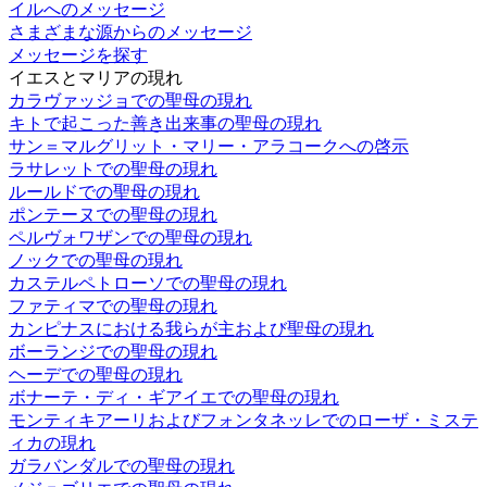
イルへのメッセージ
さまざまな源からのメッセージ
メッセージを探す
イエスとマリアの現れ
カラヴァッジョでの聖母の現れ
キトで起こった善き出来事の聖母の現れ
サン＝マルグリット・マリー・アラコークへの啓示
ラサレットでの聖母の現れ
ルールドでの聖母の現れ
ポンテーヌでの聖母の現れ
ペルヴォワザンでの聖母の現れ
ノックでの聖母の現れ
カステルペトローソでの聖母の現れ
ファティマでの聖母の現れ
カンピナスにおける我らが主および聖母の現れ
ボーランジでの聖母の現れ
ヘーデでの聖母の現れ
ボナーテ・ディ・ギアイエでの聖母の現れ
モンティキアーリおよびフォンタネッレでのローザ・ミステ
ィカの現れ
ガラバンダルでの聖母の現れ