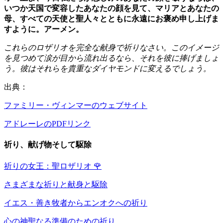
いつか天国で変容したあなたの顔を見て、マリアとあなたの
母、すべての天使と聖人々とともに永遠にお褒め申し上げま
すように。アーメン。
これらのロザリオを完全な献身で祈りなさい。このイメージ
を見つめて涙が目から流れ出るなら、それを彼に捧げましょ
う。彼はそれらを貴重なダイヤモンドに変えるでしょう。
出典：
ファミリー・ヴィンマーのウェブサイト
アドレーレのPDFリンク
祈り、献げ物そして駆除
祈りの女王：聖ロザリオ
🌹
さまざまな祈りと献身と駆除
イエス・善き牧者からエンオクへの祈り
心の神聖なる準備のための祈り