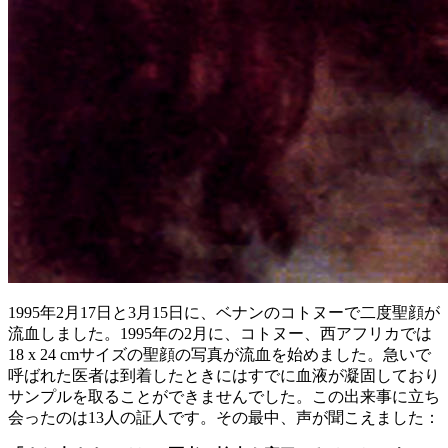
1995年2月17日と3月15日に、ベナンのコトヌーで二度聖顔が
流血しました。1995年の2月に、コトヌー、西アフリカでは
18 x 24 cmサイズの聖顔の写真が流血を始めました。急いで
呼ばれた医者は到着したときにはすでに血液が凝固しており
サンプルを取ることができませんでした。この出来事に立ち
会ったのは13人の証人です。その最中、声が聞こえました：