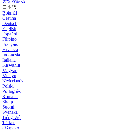
天父が語る
日本語
Bokmål
Čeština
Deutsch
English
Español
Filipino
Français
Hrvatski
Indonesia
Italiana
Kiswahili
Magyar
Melayu
Nederlands
Polski
Português
Română
Shqip
Suomi
Svenska
Tiếng Việt
Türkçe
ελληνικά