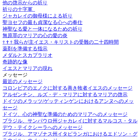
他の啓示からの祈り
祈りの十字軍
ジャカレイの御母様による祈り
聖ヨセフの最も貞潔なる心への奉仕
神聖なる愛と一体になるための祈り
無原罪のマリアの心の愛の炎
†
†
†
我らが主イエス・キリストの受難の二十四時間
薬剤を準備する指示
メダルとスカプラリオ
奇跡的な像
イエスとマリアの現れ
メッセージ
最近のメッセージ
コロンビアのエノクに対する善き牧者イエスのメッセージ
アルゼンチン、ルズ・デ・マリアに対するマリアの啓示
ドイツのメラッツ/ゲッティンゲンにおけるアンヌへのメッ
セージ
ドイツ、心の神聖な準備のためのマリアへのメッセージ
ブラジル、サンパウロ州ジャカレイに対するマルコス・タル
デウ・テイクシーラへのメッセージ
ブラジル、アマゾナス州イタピランガにおけるエドソン・グ