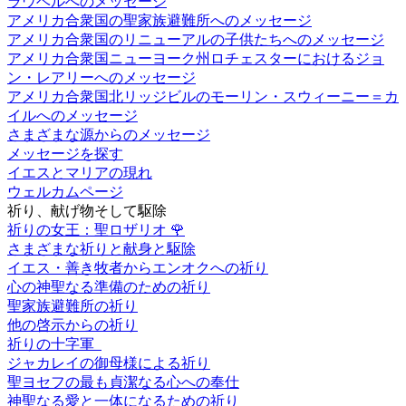
ラウベルへのメッセージ
アメリカ合衆国の聖家族避難所へのメッセージ
アメリカ合衆国のリニューアルの子供たちへのメッセージ
アメリカ合衆国ニューヨーク州ロチェスターにおけるジョ
ン・レアリーへのメッセージ
アメリカ合衆国北リッジビルのモーリン・スウィーニー＝カ
イルへのメッセージ
さまざまな源からのメッセージ
メッセージを探す
イエスとマリアの現れ
ウェルカムページ
祈り、献げ物そして駆除
祈りの女王：聖ロザリオ
🌹
さまざまな祈りと献身と駆除
イエス・善き牧者からエンオクへの祈り
心の神聖なる準備のための祈り
聖家族避難所の祈り
他の啓示からの祈り
祈りの十字軍
ジャカレイの御母様による祈り
聖ヨセフの最も貞潔なる心への奉仕
神聖なる愛と一体になるための祈り