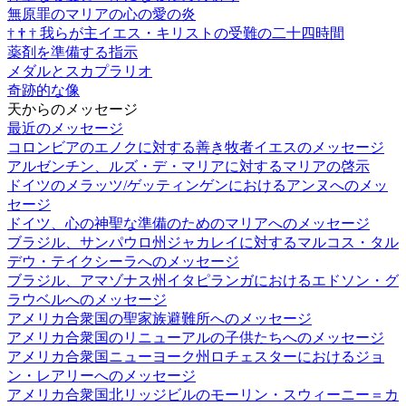
無原罪のマリアの心の愛の炎
†
†
†
我らが主イエス・キリストの受難の二十四時間
薬剤を準備する指示
メダルとスカプラリオ
奇跡的な像
天からのメッセージ
最近のメッセージ
コロンビアのエノクに対する善き牧者イエスのメッセージ
アルゼンチン、ルズ・デ・マリアに対するマリアの啓示
ドイツのメラッツ/ゲッティンゲンにおけるアンヌへのメッ
セージ
ドイツ、心の神聖な準備のためのマリアへのメッセージ
ブラジル、サンパウロ州ジャカレイに対するマルコス・タル
デウ・テイクシーラへのメッセージ
ブラジル、アマゾナス州イタピランガにおけるエドソン・グ
ラウベルへのメッセージ
アメリカ合衆国の聖家族避難所へのメッセージ
アメリカ合衆国のリニューアルの子供たちへのメッセージ
アメリカ合衆国ニューヨーク州ロチェスターにおけるジョ
ン・レアリーへのメッセージ
アメリカ合衆国北リッジビルのモーリン・スウィーニー＝カ