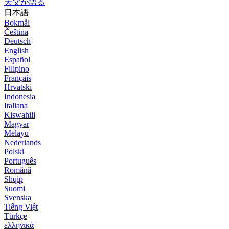
天父が語る
日本語
Bokmål
Čeština
Deutsch
English
Español
Filipino
Français
Hrvatski
Indonesia
Italiana
Kiswahili
Magyar
Melayu
Nederlands
Polski
Português
Română
Shqip
Suomi
Svenska
Tiếng Việt
Türkçe
ελληνικά