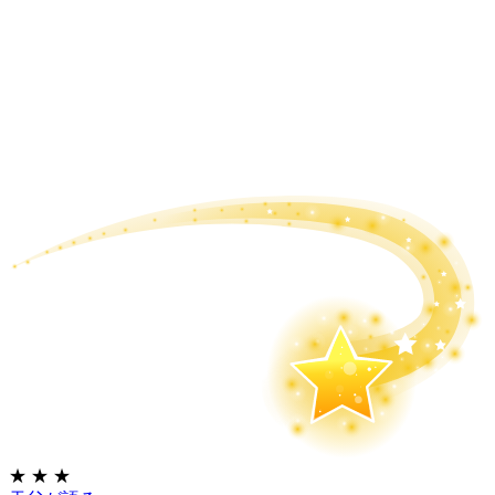
★
★
★