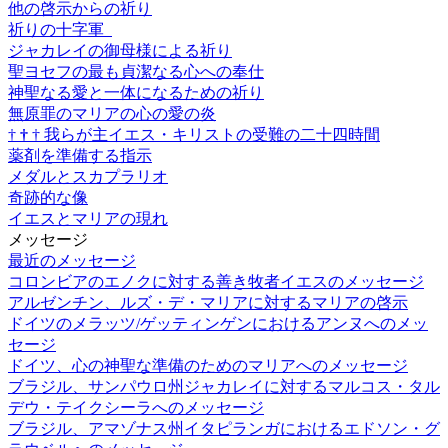
他の啓示からの祈り
祈りの十字軍
ジャカレイの御母様による祈り
聖ヨセフの最も貞潔なる心への奉仕
神聖なる愛と一体になるための祈り
無原罪のマリアの心の愛の炎
†
†
†
我らが主イエス・キリストの受難の二十四時間
薬剤を準備する指示
メダルとスカプラリオ
奇跡的な像
イエスとマリアの現れ
メッセージ
最近のメッセージ
コロンビアのエノクに対する善き牧者イエスのメッセージ
アルゼンチン、ルズ・デ・マリアに対するマリアの啓示
ドイツのメラッツ/ゲッティンゲンにおけるアンヌへのメッ
セージ
ドイツ、心の神聖な準備のためのマリアへのメッセージ
ブラジル、サンパウロ州ジャカレイに対するマルコス・タル
デウ・テイクシーラへのメッセージ
ブラジル、アマゾナス州イタピランガにおけるエドソン・グ