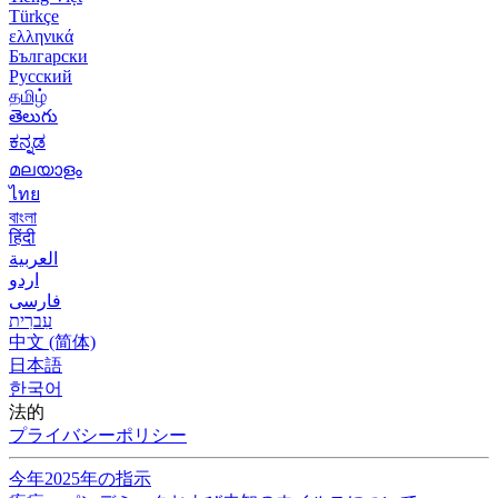
Türkçe
ελληνικά
Български
Русский
தமிழ்
తెలుగు
ಕನ್ನಡ
മലയാളം
ไทย
বাংলা
हिंदी
العربية
اردو
فارسی
עִברִית
中文 (简体)
日本語
한국어
法的
プライバシーポリシー
今年2025年の指示