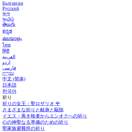
Български
Русский
বাংলা
বதமிழ்
తెలుగు
ಕನ್ನಡ
മലയാളം
ไทย
हिंदी
العربية
اردو
فارسی
עִברִית
中文 (简体)
日本語
한국어
祈り
祈りの女王：聖ロザリオ
🌹
さまざまな祈りと献身と駆除
イエス・善き牧者からエンオクへの祈り
心の神聖なる準備のための祈り
聖家族避難所の祈り