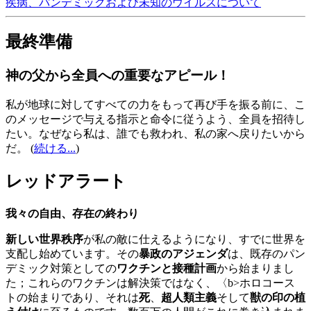
疾病、パンデミックおよび未知のウイルスについて
最終準備
神の父から全員への重要なアピール！
私が地球に対してすべての力をもって再び手を振る前に、こ
のメッセージで与える指示と命令に従うよう、全員を招待し
たい。なぜなら私は、誰でも救われ、私の家へ戻りたいから
だ。
(
続ける...
)
レッドアラート
我々の自由、存在の終わり
新しい世界秩序
が私の敵に仕えるようになり、すでに世界を
支配し始めています。その
暴政のアジェンダ
は、既存のパン
デミック対策としての
ワクチンと接種計画
から始まりまし
た；これらのワクチンは解決策ではなく、〈b>ホロコース
トの始まりであり、それは
死
、
超人類主義
そして
獣の印の植