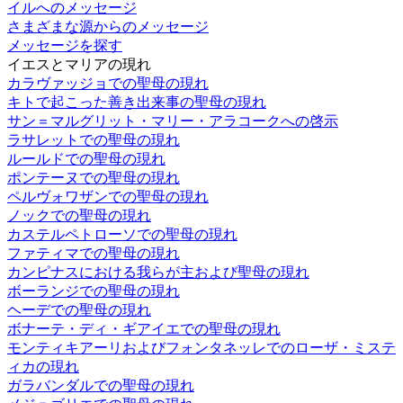
イルへのメッセージ
さまざまな源からのメッセージ
メッセージを探す
イエスとマリアの現れ
カラヴァッジョでの聖母の現れ
キトで起こった善き出来事の聖母の現れ
サン＝マルグリット・マリー・アラコークへの啓示
ラサレットでの聖母の現れ
ルールドでの聖母の現れ
ポンテーヌでの聖母の現れ
ペルヴォワザンでの聖母の現れ
ノックでの聖母の現れ
カステルペトローソでの聖母の現れ
ファティマでの聖母の現れ
カンピナスにおける我らが主および聖母の現れ
ボーランジでの聖母の現れ
ヘーデでの聖母の現れ
ボナーテ・ディ・ギアイエでの聖母の現れ
モンティキアーリおよびフォンタネッレでのローザ・ミステ
ィカの現れ
ガラバンダルでの聖母の現れ