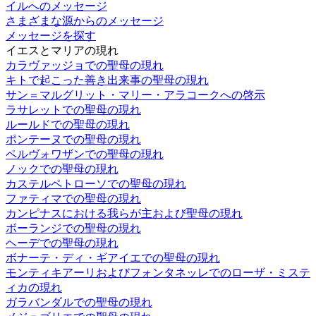
イルへのメッセージ
さまざまな源からのメッセージ
メッセージを探す
イエスとマリアの現れ
カラヴァッジョでの聖母の現れ
キトで起こった善き出来事の聖母の現れ
サン＝マルグリット・マリー・アラコークへの啓示
ラサレットでの聖母の現れ
ルールドでの聖母の現れ
ポンテーヌでの聖母の現れ
ペルヴォワザンでの聖母の現れ
ノックでの聖母の現れ
カステルペトローソでの聖母の現れ
ファティマでの聖母の現れ
カンピナスにおける我らが主および聖母の現れ
ボーランジでの聖母の現れ
ヘーデでの聖母の現れ
ボナーテ・ディ・ギアイエでの聖母の現れ
モンティキアーリおよびフォンタネッレでのローザ・ミステ
ィカの現れ
ガラバンダルでの聖母の現れ