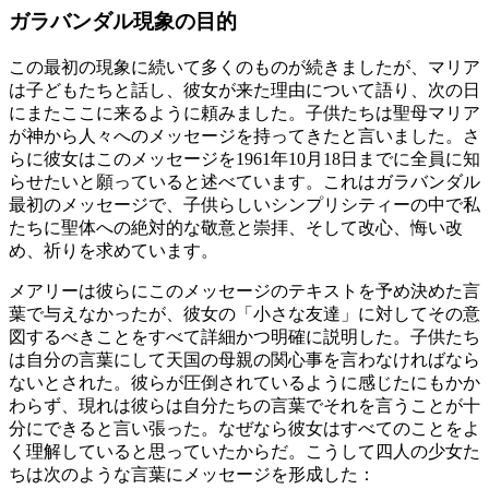
ガラバンダル現象の目的
この最初の現象に続いて多くのものが続きましたが、マリア
は子どもたちと話し、彼女が来た理由について語り、次の日
にまたここに来るように頼みました。子供たちは聖母マリア
が神から人々へのメッセージを持ってきたと言いました。さ
らに彼女はこのメッセージを1961年10月18日までに全員に知
らせたいと願っていると述べています。これはガラバンダル
最初のメッセージで、子供らしいシンプリシティーの中で私
たちに聖体への絶対的な敬意と崇拝、そして改心、悔い改
め、祈りを求めています。
メアリーは彼らにこのメッセージのテキストを予め決めた言
葉で与えなかったが、彼女の「小さな友達」に対してその意
図するべきことをすべて詳細かつ明確に説明した。子供たち
は自分の言葉にして天国の母親の関心事を言わなければなら
ないとされた。彼らが圧倒されているように感じたにもかか
わらず、現れは彼らは自分たちの言葉でそれを言うことが十
分にできると言い張った。なぜなら彼女はすべてのことをよ
く理解していると思っていたからだ。こうして四人の少女た
ちは次のような言葉にメッセージを形成した：