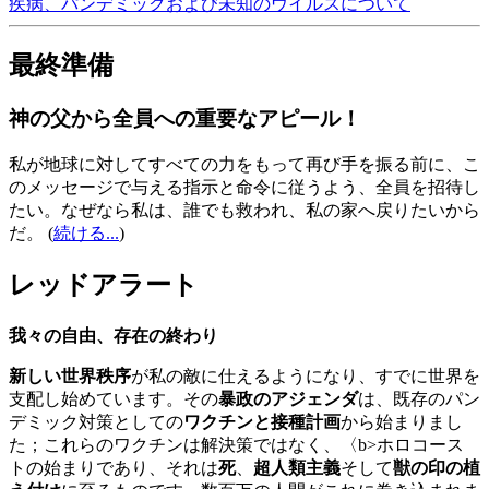
疾病、パンデミックおよび未知のウイルスについて
最終準備
神の父から全員への重要なアピール！
私が地球に対してすべての力をもって再び手を振る前に、こ
のメッセージで与える指示と命令に従うよう、全員を招待し
たい。なぜなら私は、誰でも救われ、私の家へ戻りたいから
だ。
(
続ける...
)
レッドアラート
我々の自由、存在の終わり
新しい世界秩序
が私の敵に仕えるようになり、すでに世界を
支配し始めています。その
暴政のアジェンダ
は、既存のパン
デミック対策としての
ワクチンと接種計画
から始まりまし
た；これらのワクチンは解決策ではなく、〈b>ホロコース
トの始まりであり、それは
死
、
超人類主義
そして
獣の印の植