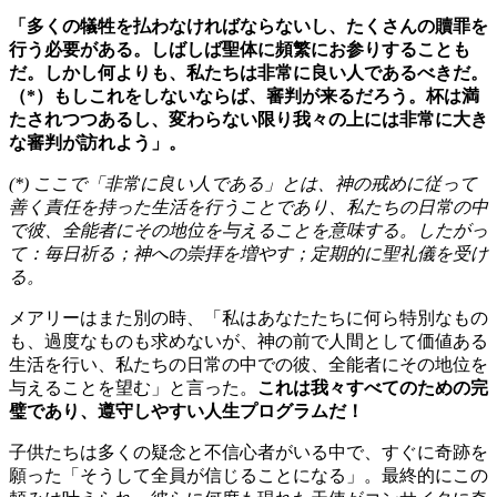
「多くの犠牲を払わなければならないし、たくさんの贖罪を
行う必要がある。しばしば聖体に頻繁にお参りすることも
だ。しかし何よりも、私たちは非常に良い人であるべきだ。
（*）もしこれをしないならば、審判が来るだろう。杯は満
たされつつあるし、変わらない限り我々の上には非常に大き
な審判が訪れよう」。
(*) ここで「非常に良い人である」とは、神の戒めに従って
善く責任を持った生活を行うことであり、私たちの日常の中
で彼、全能者にその地位を与えることを意味する。したがっ
て：毎日祈る；神への崇拝を増やす；定期的に聖礼儀を受け
る。
メアリーはまた別の時、「私はあなたたちに何ら特別なもの
も、過度なものも求めないが、神の前で人間として価値ある
生活を行い、私たちの日常の中での彼、全能者にその地位を
与えることを望む」と言った。
これは我々すべてのための完
璧であり、遵守しやすい人生プログラムだ！
子供たちは多くの疑念と不信心者がいる中で、すぐに奇跡を
願った「そうして全員が信じることになる」。最終的にこの