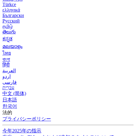
Türkçe
ελληνικά
Български
Русский
தமிழ்
తెలుగు
ಕನ್ನಡ
മലയാളം
ไทย
বাংলা
हिंदी
العربية
اردو
فارسی
עִברִית
中文 (简体)
日本語
한국어
法的
プライバシーポリシー
今年2025年の指示