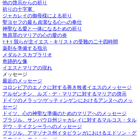
他の啓示からの祈り
祈りの十字軍
ジャカレイの御母様による祈り
聖ヨセフの最も貞潔なる心への奉仕
神聖なる愛と一体になるための祈り
無原罪のマリアの心の愛の炎
†
†
†
我らが主イエス・キリストの受難の二十四時間
薬剤を準備する指示
メダルとスカプラリオ
奇跡的な像
イエスとマリアの現れ
メッセージ
最近のメッセージ
コロンビアのエノクに対する善き牧者イエスのメッセージ
アルゼンチン、ルズ・デ・マリアに対するマリアの啓示
ドイツのメラッツ/ゲッティンゲンにおけるアンヌへのメッ
セージ
ドイツ、心の神聖な準備のためのマリアへのメッセージ
ブラジル、サンパウロ州ジャカレイに対するマルコス・タル
デウ・テイクシーラへのメッセージ
ブラジル、アマゾナス州イタピランガにおけるエドソン・グ