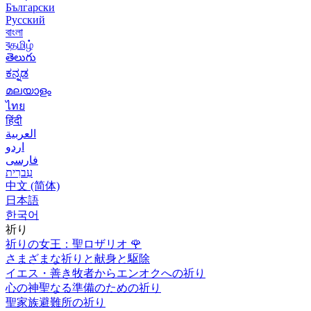
Български
Русский
বাংলা
বதமிழ்
తెలుగు
ಕನ್ನಡ
മലയാളം
ไทย
हिंदी
العربية
اردو
فارسی
עִברִית
中文 (简体)
日本語
한국어
祈り
祈りの女王：聖ロザリオ
🌹
さまざまな祈りと献身と駆除
イエス・善き牧者からエンオクへの祈り
心の神聖なる準備のための祈り
聖家族避難所の祈り