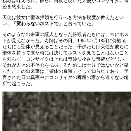
頼みは叶えられ、彼らに何度も現れた天使がコンサイタに奇
跡を約束した。
天使は彼女に聖体拝領を行うべき方法を幾度か教えたとい
い、「
変わらないホストで
」と言っていた。
そのような出来事の証人となった傍観者たちには、常にホス
トが見えなかった。奇跡はその日、1962年7月18日に傍観者
たちにも聖体が見えることだった。子供たちは天使が彼らに
聖体を持って来た時には決してホストを見ることはないこと
を知らず、コンサイタはそれは奇妙な小さな奇跡だと思い、
それが人々の不信心を払拭するためには十分ではないかと疑
った。この出来事は「聖体の奇跡」として知られており、予
言された日の真夜中にコンサイタの両親の家から遠くない場
所で起こった。