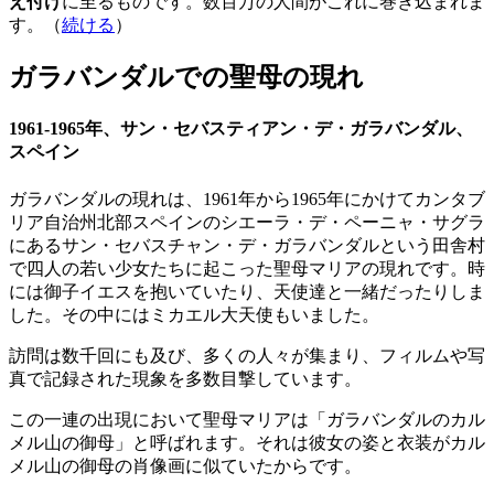
え付け
に至るものです。数百万の人間がこれに巻き込まれま
す。（
続ける
）
ガラバンダルでの聖母の現れ
1961-1965年、サン・セバスティアン・デ・ガラバンダル、
スペイン
ガラバンダルの現れは、1961年から1965年にかけてカンタブ
リア自治州北部スペインのシエーラ・デ・ペーニャ・サグラ
にあるサン・セバスチャン・デ・ガラバンダルという田舎村
で四人の若い少女たちに起こった聖母マリアの現れです。時
には御子イエスを抱いていたり、天使達と一緒だったりしま
した。その中にはミカエル大天使もいました。
訪問は数千回にも及び、多くの人々が集まり、フィルムや写
真で記録された現象を多数目撃しています。
この一連の出現において聖母マリアは「ガラバンダルのカル
メル山の御母」と呼ばれます。それは彼女の姿と衣装がカル
メル山の御母の肖像画に似ていたからです。