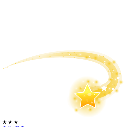
★
★
★