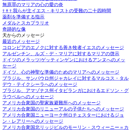
無原罪のマリアの心の愛の炎
†
†
†
我らが主イエス・キリストの受難の二十四時間
薬剤を準備する指示
メダルとスカプラリオ
奇跡的な像
天からのメッセージ
最近のメッセージ
コロンビアのエノクに対する善き牧者イエスのメッセージ
アルゼンチン、ルズ・デ・マリアに対するマリアの啓示
ドイツのメラッツ/ゲッティンゲンにおけるアンヌへのメッ
セージ
ドイツ、心の神聖な準備のためのマリアへのメッセージ
ブラジル、サンパウロ州ジャカレイに対するマルコス・タル
デウ・テイクシーラへのメッセージ
ブラジル、アマゾナス州イタピランガにおけるエドソン・グ
ラウベルへのメッセージ
アメリカ合衆国の聖家族避難所へのメッセージ
アメリカ合衆国のリニューアルの子供たちへのメッセージ
アメリカ合衆国ニューヨーク州ロチェスターにおけるジョ
ン・レアリーへのメッセージ
アメリカ合衆国北リッジビルのモーリン・スウィーニー＝カ