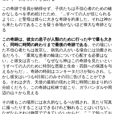
この奇跡で全員が納得せず、子供たちは不信心者のための確
かなしるべを求め続けたため、「...すべての人が信じられる
ように」と聖母は彼らに大きな奇跡を約束した。それは神か
ら来たものであることを疑う余地がないほど偉大な奇跡とな
る
この奇跡は、彼女の息子が人類のために行った中で最も大き
く、同時に時間の終わりまで最後の奇跡である
。その場にい
た不信心者たちは改宗し、病気の人がいる場合には治癒され
るだろう。「重篤な患者の輸送について心配する必要はな
い」と彼女は言った、「なぜなら神はこの奇跡を見たいとい
うすべての人のために特別な恩寵と生命・四肢への保護を与
えるからだ」。奇跡の時刻はコンキータだけが知らされ、し
かし彼女はいつも8日前にのみその日に告げることができ
る。それは夕方、天使の最初の現れと同じ時間に始まり約15
分続くだろう。この奇跡は松林で起こり、ガラバンダルや周
辺の山々から見える
その後もこの場所には永久的なしるべが残され、見たり写真
に撮ったりすることはできるけれど触れることはいけない。
なぜならそれは物質でできていないからだ。ここで知ってお