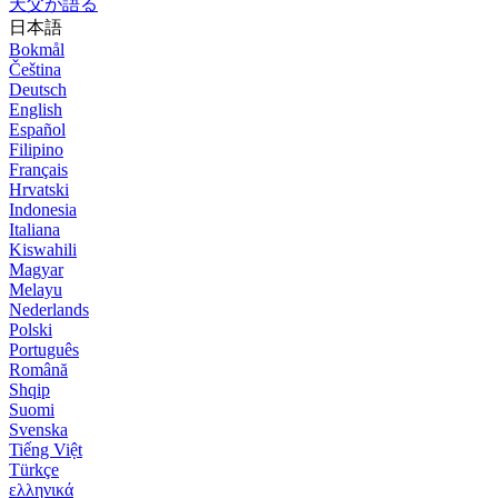
天父が語る
日本語
Bokmål
Čeština
Deutsch
English
Español
Filipino
Français
Hrvatski
Indonesia
Italiana
Kiswahili
Magyar
Melayu
Nederlands
Polski
Português
Română
Shqip
Suomi
Svenska
Tiếng Việt
Türkçe
ελληνικά