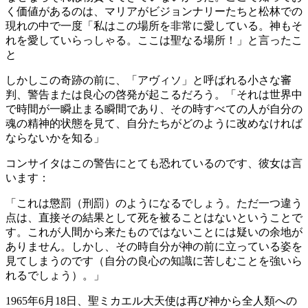
く価値があるのは、マリアがビジョンナリーたちと松林での
現れの中で一度「私はこの場所を非常に愛している。神もそ
れを愛していらっしゃる。ここは聖なる場所！」と言ったこ
と
しかしこの奇跡の前に、「アヴィソ」と呼ばれる小さな審
判、警告または良心の啓発が起こるだろう。「それは世界中
で時間が一瞬止まる瞬間であり、その時すべての人が自分の
魂の精神的状態を見て、自分たちがどのように改めなければ
ならないかを知る」
コンサイタはこの
警告
にとても恐れているのです、彼女は言
います：
「これは懲罰（刑罰）のようになるでしょう。ただ一つ違う
点は、直接その結果として死を被ることはないということで
す。これが人間から来たものではないことには疑いの余地が
ありません。しかし、その時自分が神の前に立っている姿を
見てしまうのです（自分の良心の知識に苦しむことを強いら
れるでしょう）。」
1965年6月18日、聖ミカエル大天使は再び神から全人類への