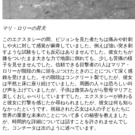
マリ・ロリーの昇天
このエクスタシーの間、ビジョンを見た者たちは痛みや針刺
しや火に対して感覚が麻痺していました。例えば強い突き刺
すような試験をしても反応はありませんでした。彼女たちが
膝をついたまま大きな力で地面に倒れても、少しも苦痛の様
子を見せませんでした。信頼できる目撃者の1人はマリア・
ロリーが階段の角に頭をぶつけたときのことについて深く感
銘を受けました。その階段はコンクリート製でしたが、彼女
は平然と床に座り続けていました。周囲の人々は恐ろしい叫
び声を上げていましたが、子供は微笑みながら聖母マリアと
楽しくおしゃべりしていますでした。エクスタシーが終わる
と彼女に打撃を感じたか尋ねられましたが、彼女は何も知ら
なかったというです。祝福された乙女は4人の子どもたちに
世界の重要な未来のことについて多くの秘密を教えました
が、時間的な詳細については話すことを許されませんでし
た。コンチータは次のように述べています。