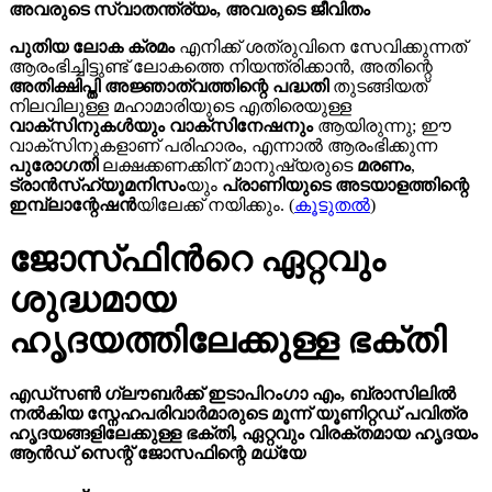
അവരുടെ സ്വാതന്ത്ര്യം, അവരുടെ ജീവിതം
പുതിയ ലോക ക്രമം
എനിക്ക് ശത്രുവിനെ സേവിക്കുന്നത്
ആരംഭിച്ചിട്ടുണ്ട് ലോകത്തെ നിയന്ത്രിക്കാൻ, അതിന്റെ
അതിക്ഷിപ്തി അജ്ഞാത്വത്തിന്റെ പദ്ധതി
തുടങ്ങിയത്
നിലവിലുള്ള മഹാമാരിയുടെ എതിരെയുള്ള
വാക്സിനുകൾയും വാക്സിനേഷനും
ആയിരുന്നു; ഈ
വാക്സിനുകളാണ് പരിഹാരം, എന്നാൽ ആരംഭിക്കുന്ന
പുരോഗതി
ലക്ഷക്കണക്കിന് മാനുഷ്യരുടെ
മരണം
,
ട്രാൻസ്ഹ്യൂമനിസം
യും
പ്രാണിയുടെ അടയാളത്തിന്റെ
ഇമ്പ്ലാന്റേഷൻ
യിലേക്ക് നയിക്കും. (
കൂടുതൽ
)
ജോസ്‌ഫിന്‍റെ ഏറ്റവും
ശുദ്ധമായ
ഹൃദയത്തിലേക്കുള്ള ഭക്തി
എഡ്സൺ ഗ്ലൗബർക്ക് ഇടാപിറംഗാ എം, ബ്രാസിലിൽ
നൽകിയ സ്നേഹപരിവാർമാരുടെ മൂന്ന് യൂണിറ്റഡ് പവിത്ര
ഹൃദയങ്ങളിലേക്കുള്ള ഭക്തി, ഏറ്റവും വിരക്തമായ ഹൃദയം
ആൻഡ് സെന്റ് ജോസഫിന്റെ മധ്യേ