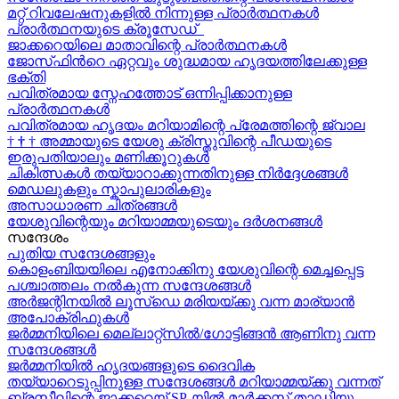
മറ്റ് റിവലേഷനുകളിൽ നിന്നുള്ള പ്രാർത്ഥനകൾ
പ്രാർത്ഥനയുടെ ക്രൂസേഡ്
ജാക്കറെയിലെ മാതാവിന്റെ പ്രാർത്ഥനകൾ
ജോസ്‌ഫിന്‍റെ ഏറ്റവും ശുദ്ധമായ ഹൃദയത്തിലേക്കുള്ള
ഭക്തി
പവിത്രമായ സ്നേഹത്തോട് ഒന്നിപ്പിക്കാനുള്ള
പ്രാർത്ഥനകള്‍
പവിത്രമായ ഹൃദയം മറിയാമിന്റെ പ്രേമത്തിന്റെ ജ്വാല
†
†
†
അമ്മായുടെ യേശു ക്രിസ്തുവിന്റെ പീഡയുടെ
ഇരുപതിയാലും മണിക്കൂറുകള്‍
ചികിത്സകൾ തയ്യാറാക്കുന്നതിനുള്ള നിർദ്ദേശങ്ങൾ
മെഡലുകളും സ്കാപുലാരികളും
അസാധാരണ ചിത്രങ്ങൾ
യേശുവിന്റെയും മറിയാമ്മയുടെയും ദർശനങ്ങൾ
സന്ദേശം
പുതിയ സന്ദേശങ്ങളും
കൊളംബിയയിലെ എനോക്കിനു യേശുവിന്റെ മെച്ചപ്പെട്ട
പശ്ചാത്തലം നൽകുന്ന സന്ദേശങ്ങള്‍
അർജന്റിനയിൽ ലൂസ്ഡെ മരിയയ്ക്കു വന്ന മാര്യാന്‍
അപോക്രിഫുകള്‍
ജർമ്മനിയിലെ മെല്ലാറ്റ്സിൽ/ഗോട്ടിങ്ങൻ ആണിനു വന്ന
സന്ദേശങ്ങൾ
ജർമ്മനിയിൽ ഹൃദയങ്ങളുടെ ദൈവിക
തയ്യാറെടുപ്പിനുള്ള സന്ദേശങ്ങൾ മറിയാമ്മയ്ക്കു വന്നത്
ബ്രസീലിന്റെ ജാക്കറെയ്‍ SP-യിൽ മാർക്കസ് താഡിയു