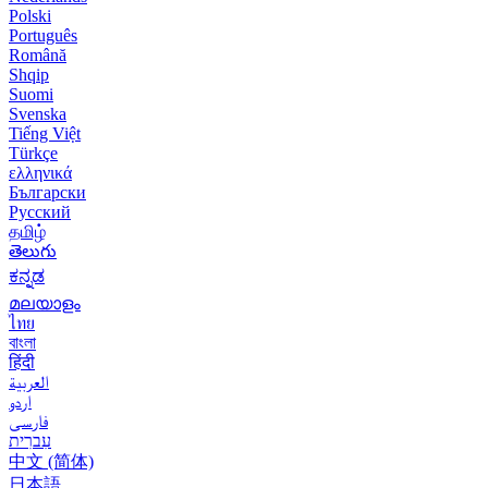
Polski
Português
Română
Shqip
Suomi
Svenska
Tiếng Việt
Türkçe
ελληνικά
Български
Русский
தமிழ்
తెలుగు
ಕನ್ನಡ
മലയാളം
ไทย
বাংলা
हिंदी
العربية
اردو
فارسی
עִברִית
中文 (简体)
日本語