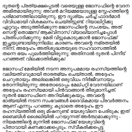
ദൂതന്റെ പ്രത്യക്ഷപ്പെടൽ വരെയുള്ള ജോസഫിന്റെ വേദന
അമിതമായിരുന്നു: അവൻ മറിയമ്മയോടുള്ള സ്നേഹത്തിന്റെ
പരിമാണത്തിലായിരുന്നു. ഈ ദൃശ്യം ചർച്ച് ഫാദർമാർ
വിവിധമായി വിശകലനം ചെയ്തിട്ടുണ്ട്. റിയാലിറ്റിക്കു
ഏറ്റവും അടുത്തിരിക്കുന്ന ജോസഫിന്റെ സംശയം, അത്
സെന്റ് തൊമ്മസ് ആക്വിനാസ് വ്യാഖ്യാനിച്ചപ്പോൾ
പ്രതിപാദിക്കുന്നു: മേരി വിട്ടുകൊടുക്കാൻ ജോസഫ്‌ക്ക്
ഇച്ഛയുണ്ടായിരുന്നില്ല; കാരണം അവന്റെ നമ്രതയിൽ
നിന്ന്, അദ്ദേഹം അതിശുദ്ധതയുടെ സഹവാസത്തിൽ
തന്നെ ഭയം പുലർത്തിയിരുന്നു; അതിനാൽ ദൂതൻ പിന്നീട്
പറഞ്ഞത്: വിലക്കാതിരിക്കുക!
ജോസഫ് മേരിയിൽ നടന്ന അനുപമമായ രഹസ്യത്തിന്റെ
വലിയത്വവുമായി താരതമ്യം ചെയ്താൽ, അദ്ദേഹം
ചെറുതായും അല്ലെങ്കിൽ ഒരുവിധം നിര്‍ജീവനായും
തോന്നിയിരുന്നു; അതോടൊപ്പം മേല്പറ്റി വേദനയിലാണ്
അദ്ദേഹം രഹസ്യമായി പിൻവാങ്ങാൻ തീരുമാനിച്ചത്.
ദൂതൻ ജോസഫിനെ അറിയിക്കുകയും, അവന്റെ
ഭാര്യയിൽ നടന്ന സംഭവങ്ങൾ ദൈവികമായ പ്രവർത്തനം
ആണ് എന്നും പറഞ്ഞു; കൂടാതെ അദ്ദേഹം ഈ
രഹസ്യത്തിൽ ഒരു മിഷനുണ്ട്: യേശുവിനെ പേരിടുക; ഇത്
ബൈബിൾ ശൈലിയിൽ പറയുന്നത് അർത്ഥമാക്കുന്നു -
നിയമത്തിന്റെ മുന്നിൽ ജോസഫ്‌ക്ക് യേശുവിന്റെ
പിതാവായി കണക്കാക്കപ്പെടും. സ്വീകരിക്കപ്പെട്ട