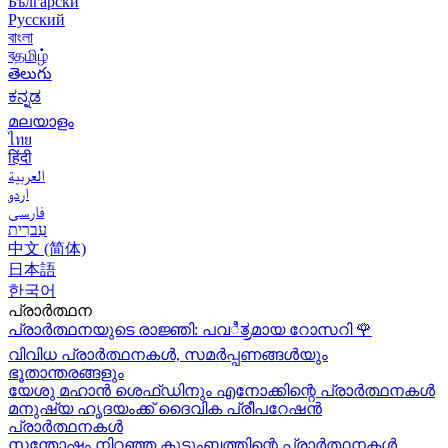
Български
Русский
বাংলা
বதமிழ்
తెలుగు
ಕನ್ನಡ
മലയാളം
ไทย
हिंदी
العربية
اردو
فارسی
עִברִית
中文 (简体)
日本語
한국어
പ്രാർത്ഥന
പ്രാർത്ഥനയുടെ രാജ്ഞി: പവಿತ್ರമായ റോസറി
🌹
വിവിധ പ്രാർത്ഥനകൾ, സമർപ്പണങ്ങൾയും
ഭൂതാന്തരങ്ങളും
യേശു മഹാന്‍ ശെഫ്ഡിനും എനോക്കിന്റെ പ്രാർത്ഥനകള്‍
മനുഷ്യ ഹൃദയംക്ക് ദൈവിക പ്രീപറേഷൻ
പ്രാർത്ഥനകൾ
സന്തോഷം നിറഞ്ഞ കുടുംബത്തിന്റെ പ്രാർത്ഥനകള്‍