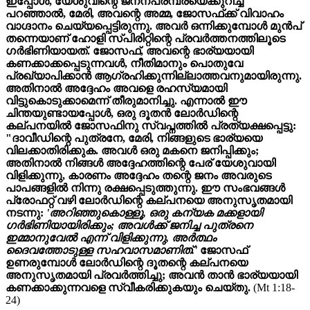
ഇപ്പോൾ, യേശുവിന്റെ ജനനപരമ്പരയെക്കുറിച്ച്
പറഞ്ഞാൽ, മേരി, അവന്റെ അമ്മ, ജോസഫ്‌ക്ക് വിവാഹം
വാഗ്ദാനം ചെയ്യപ്പെട്ടിരുന്നു. അവർ ഒന്നിക്കുമ്പോൾ മുൻപ്
തന്നെയാണ് ഹോളി സ്പിരിറ്റിന്റെ പ്രവർത്തനത്തിലൂടെ
ഗർഭിണിയായത്. ജോസഫ്, അവന്റെ ഭാര്യയായി
കണക്കാക്കപ്പെടുന്നവൾ, നീതിമാനും പൊതുവേ
പ്രഖ്യാപിക്കാൻ ആഗ്രഹിക്കുന്നില്ലാത്തവനുമായിരുന്നു.
അതിനാൽ അദ്ദേഹം അവളെ രഹസ്യമായി
വിട്ടുകൊടുക്കാമെന്ന് തീരുമാനിച്ചു. എന്നാല്‍ ഈ
ചിന്തയുണ്ടായപ്പോൾ, ഒരു ദൂതൻ ലോർഡിന്റെ
കല്പനയിൽ ജോസഫിനു സ്വപ്നത്തിൽ പ്രത്യക്ഷപ്പെട്ടു:
"ദാവീഡിന്റെ പുത്രനേ, മേരി, നിങ്ങളുടെ ഭാര്യയെ
വിലക്കാതിരിക്കുക. അവൾ ഒരു മകനെ ജനിപ്പിക്കും;
അതിനാൽ നിങ്ങൾ അദ്ദേഹത്തിന്റെ പേര് യേശുവായി
വിളിക്കുന്നു, കാരണം അദ്ദേഹം തന്റെ ജനം അവരുടെ
പാപങ്ങളിൽ നിന്നു രക്ഷപ്പെടുത്തുന്നു. ഈ സംഭവങ്ങൾ
പ്രോഫറ്റ് വഴി ലോർഡിന്റെ കല്പനയെ അനുസൃതമായി
നടന്നു:
'അറിഞ്ഞുകൊള്ളൂ, ഒരു കന്യക മക്കളായി
ഗർഭിണിയായിരിക്കും; അവൾക്ക് ജനിച്ച പുത്രനെ
ഇമ്മാനുവേൽ എന്ന് വിളിക്കുന്നു, അർത്ഥം
ദൈവത്തോടുള്ള സഹവാസമാണിത്.'
ജോസഫ്
ഉണരുമ്പോൾ ലോർഡിന്റെ ദൂതന്റെ കല്പനയെ
അനുസൃതമായി പ്രവർത്തിച്ചു; അവൻ താൻ ഭാര്യയായി
കണക്കാക്കുന്നവളെ സ്വീകരിക്കുകയും ചെയ്തു.
(Mt 1:18-
24)