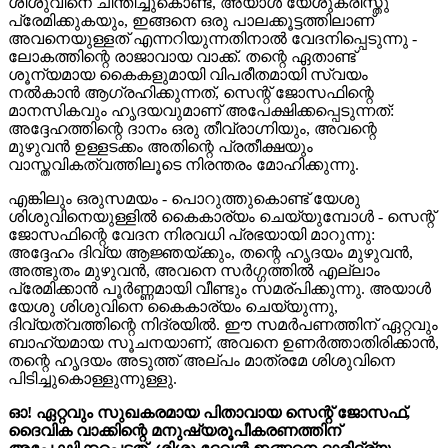
ശിശുവിനെ ചിന്തിച്ചുകൊണ്ട്, അയാൾ യേശുക്രിസ്തു
പ്രേമിക്കുകയും, ഇങ്ങനെ ഒരു പാലക്കൂട്ടത്തിലാണ്
അവനെയുള്ളത് എന്നറിയുന്നതിനാൽ വേദനിപ്പെടുന്നു -
ലോകത്തിന്റെ രാജാവായ വാക്ക്. തന്റെ ഏതാണ്ട്
ശൂന്യമായ കൈകളുമായി വിപരീതമായി സ്വയം
നൽകാൻ ആഗ്രഹിക്കുന്നത്, സെന്റ് ജോസഫിന്റെ
മാനസികവും ഹൃദയവുമാണ് അപേക്ഷിക്കപ്പെടുന്നത്:
അദ്ദേഹത്തിന്റെ ദാനം ഒരു തീവ്രാഗ്നിയും, അവന്റെ
മുഴുവൻ ഉള്ളടക്കം അതിന്റെ പ്രതീക്ഷയും
വാസ്തവികത്വത്തിലൂടെ നിരന്തരം മോഹിക്കുന്നു.
എങ്കിലും ഒരുസമയം - പൊറുത്തുകൊണ്ട് യേശു
ശിശുവിനെയുള്ളിൽ കൈകാര്യം ചെയ്യുമ്പോൾ - സെന്റ്
ജോസഫിന്റെ വേദന നിരവധി പ്രഭയായി മാറുന്നു:
അദ്ദേഹം ദിവ്യ ആജ്ഞയ്ക്കും, തന്റെ ഹൃദയം മുഴുവൻ,
അത്ഭുതം മുഴുവൻ, അവനെ സർഗ്ഗത്തിൽ എല്ലാം
പ്രേമിക്കാൻ പൂർണ്ണമായി വീണ്ടും സമര്പിക്കുന്നു. അയാൾ
യേശു ശിശുവിനെ കൈകാര്യം ചെയ്യുന്നു,
ദിവ്യത്വത്തിന്റെ നിദ്രയിൽ. ഈ സമർപണത്തിന് ഏറ്റവും
ബാഹ്യമായ സൂചനയാണ്, അവനെ ഉണർത്താതിരിക്കാൻ,
തന്റെ ഹൃദയം അടുത്ത് അല്പം മാത്രമേ ശിശുവിനെ
പിടിച്ചുകൊള്ളുന്നുള്ളു.
ഓ! ഏറ്റവും സുഖകരമായ പിതാവായ സെന്റ് ജോസഫ്,
ദൈവിക വാക്കിന്റെ മനുഷ്യരൂപീകരണത്തിന്