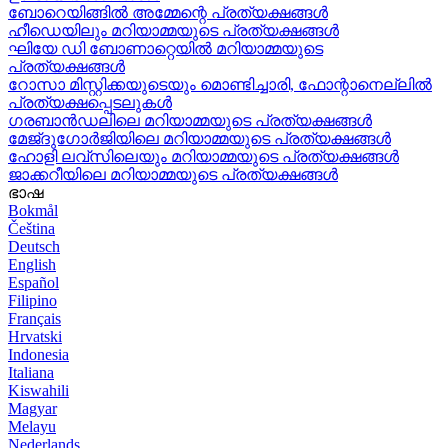
ബോറെയിങ്ങിൽ അമ്മേന്റെ പ്രത്യക്ഷങ്ങൾ
ഹീഡെയിലും മറിയാമ്മയുടെ പ്രത്യക്ഷങ്ങൾ
ഘിയേ ഡി ബോണാറ്റെയിൽ മറിയാമ്മയുടെ
പ്രത്യക്ഷങ്ങൾ
റോസാ മിസ്റ്റിക്കയുടെയും മൊണ്ടിച്ചാരി, ഫോന്റാനെല്ലിൽ
പ്രത്യക്ഷപ്പെടലുകൾ
ഗരബാൻഡലിലെ മറിയാമ്മയുടെ പ്രത്യക്ഷങ്ങൾ
മേജ്ദുഗോർജിയിലെ മറിയാമ്മയുടെ പ്രത്യക്ഷങ്ങൾ
ഹോളി ലവ്‌സിലെയും മറിയാമ്മയുടെ പ്രത്യക്ഷങ്ങൾ
ജാക്കറീയിലെ മറിയാമ്മയുടെ പ്രത്യക്ഷങ്ങൾ
ഭാഷ
Bokmål
Čeština
Deutsch
English
Español
Filipino
Français
Hrvatski
Indonesia
Italiana
Kiswahili
Magyar
Melayu
Nederlands