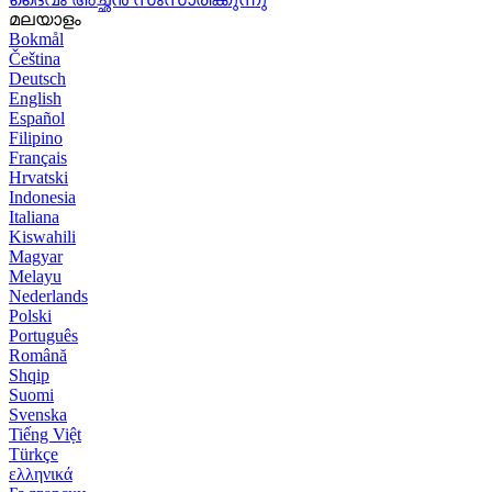
മലയാളം
Bokmål
Čeština
Deutsch
English
Español
Filipino
Français
Hrvatski
Indonesia
Italiana
Kiswahili
Magyar
Melayu
Nederlands
Polski
Português
Română
Shqip
Suomi
Svenska
Tiếng Việt
Türkçe
ελληνικά