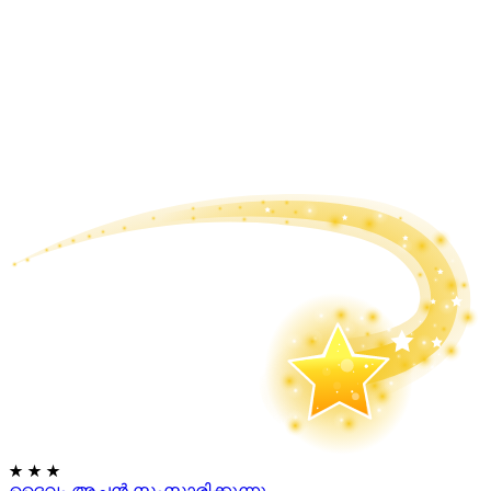
★
★
★
ദൈവം അച്ഛൻ സംസാരിക്കുന്നു