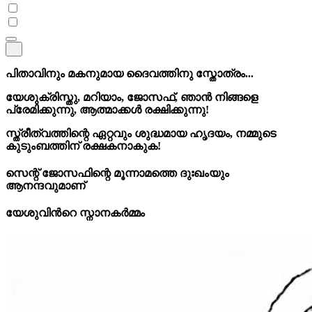
പിതാവിനും മകനുമായ ദൈവത്തിനു സ്തോത്രം...
യേശുക്രിസ്തു, മറിയാം, ജോസഫ്, ഞാൻ നിങ്ങളെ
പ്രേമിക്കുന്നു, ആത്മാക്കൾ രക്ഷിക്കുന്നു!
സ്ത്രീത്വത്തിന്റെ ഏറ്റവും ശുദ്ധമായ ഹൃദയം, നമ്മുടെ
കുടുംബത്തിന് രക്ഷകനാകുക!
സെന്റ് ജോസഫിന്റെ മൂന്നാമത്തെ ദുഃഖംയും
ആനന്ദവുമാണ്
യേശുവിൻറെ സ്നാനകർമ്മം