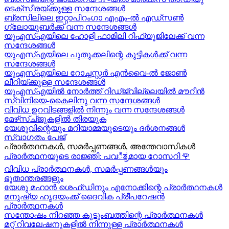
ടെക്സീരയ്ക്കുള്ള സന്ദേശങ്ങള്‍
ബ്രസിലിലെ ഇറ്റാപിറംഗാ എഎം-ൽ എഡ്സൺ
ഗ്ലോയുബർക്ക് വന്ന സന്ദേശങ്ങൾ
യുഎസ്എയിലെ ഹോളി ഫാമിലി റിഫ്യൂജിലേക്ക് വന്ന
സന്ദേശങ്ങൾ
യുഎസ്എയിലെ പുതുക്കലിന്റെ കുട്ടികള്‍ക്ക് വന്ന
സന്ദേശങ്ങള്‍
യുഎസ്എയിലെ റോച്ചസ്റ്റർ എൻവൈ-ൽ ജോൺ
ലീറിയ്ക്കുള്ള സന്ദേശങ്ങൾ
യുഎസ്എയിൽ നോർത്ത് റിഡ്ജ്വില്ലെയിൽ മൗറീൻ
സ്വിനിയെ-കൈലിനു വന്ന സന്ദേശങ്ങള്‍
വിവിധ ഉറവിടങ്ങളിൽ നിന്നും വന്ന സന്ദേശങ്ങൾ
മേഴ്‍സ്ച്ജുകളിൽ തിരയുക
യേശുവിന്റെയും മറിയാമ്മയുടെയും ദർശനങ്ങൾ
സ്വാഗതം പേജ്
പ്രാർത്ഥനകൾ, സമർപ്പണങ്ങൾ, അന്തേവാസികൾ
പ്രാർത്ഥനയുടെ രാജ്ഞി: പവಿತ್ರമായ റോസറി
🌹
വിവിധ പ്രാർത്ഥനകൾ, സമർപ്പണങ്ങൾയും
ഭൂതാന്തരങ്ങളും
യേശു മഹാന്‍ ശെഫ്ഡിനും എനോക്കിന്റെ പ്രാർത്ഥനകള്‍
മനുഷ്യ ഹൃദയംക്ക് ദൈവിക പ്രീപറേഷൻ
പ്രാർത്ഥനകൾ
സന്തോഷം നിറഞ്ഞ കുടുംബത്തിന്റെ പ്രാർത്ഥനകള്‍
മറ്റ് റിവലേഷനുകളിൽ നിന്നുള്ള പ്രാർത്ഥനകൾ