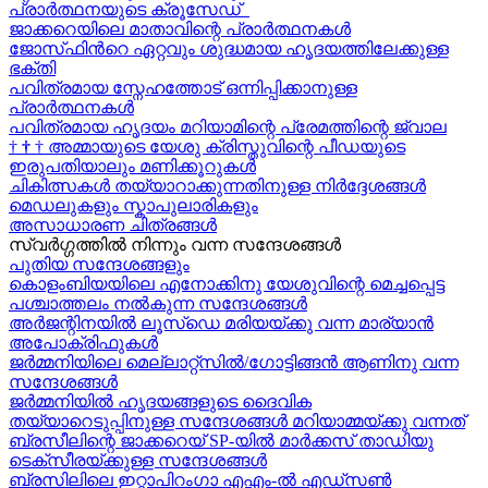
പ്രാർത്ഥനയുടെ ക്രൂസേഡ്
ജാക്കറെയിലെ മാതാവിന്റെ പ്രാർത്ഥനകൾ
ജോസ്‌ഫിന്‍റെ ഏറ്റവും ശുദ്ധമായ ഹൃദയത്തിലേക്കുള്ള
ഭക്തി
പവിത്രമായ സ്നേഹത്തോട് ഒന്നിപ്പിക്കാനുള്ള
പ്രാർത്ഥനകള്‍
പവിത്രമായ ഹൃദയം മറിയാമിന്റെ പ്രേമത്തിന്റെ ജ്വാല
†
†
†
അമ്മായുടെ യേശു ക്രിസ്തുവിന്റെ പീഡയുടെ
ഇരുപതിയാലും മണിക്കൂറുകള്‍
ചികിത്സകൾ തയ്യാറാക്കുന്നതിനുള്ള നിർദ്ദേശങ്ങൾ
മെഡലുകളും സ്കാപുലാരികളും
അസാധാരണ ചിത്രങ്ങൾ
സ്വര്‍ഗ്ഗത്തിൽ നിന്നും വന്ന സന്ദേശങ്ങള്‍
പുതിയ സന്ദേശങ്ങളും
കൊളംബിയയിലെ എനോക്കിനു യേശുവിന്റെ മെച്ചപ്പെട്ട
പശ്ചാത്തലം നൽകുന്ന സന്ദേശങ്ങള്‍
അർജന്റിനയിൽ ലൂസ്ഡെ മരിയയ്ക്കു വന്ന മാര്യാന്‍
അപോക്രിഫുകള്‍
ജർമ്മനിയിലെ മെല്ലാറ്റ്സിൽ/ഗോട്ടിങ്ങൻ ആണിനു വന്ന
സന്ദേശങ്ങൾ
ജർമ്മനിയിൽ ഹൃദയങ്ങളുടെ ദൈവിക
തയ്യാറെടുപ്പിനുള്ള സന്ദേശങ്ങൾ മറിയാമ്മയ്ക്കു വന്നത്
ബ്രസീലിന്റെ ജാക്കറെയ്‍ SP-യിൽ മാർക്കസ് താഡിയു
ടെക്സീരയ്ക്കുള്ള സന്ദേശങ്ങള്‍
ബ്രസിലിലെ ഇറ്റാപിറംഗാ എഎം-ൽ എഡ്സൺ