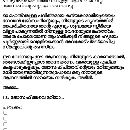
പിതൃവ്യാപാരത്തിൽ നിന്നുള്ള ആനന്ദം സെന്റ്
ജോസഫിന്റെ ഹൃദയത്തെ തൊട്ടു.
ഓ മഹത്വമുള്ള പവിത്രമായ കന്യകാമാരിയുടെയും
ഭഗവാൻ ജോസഫിന്റെയും, നിങ്ങളുടെ ഹൃദയത്തിൽ
അപരിചിതനായ തന്റെ ഏറ്റവും ശുദ്ധമായ സ്ത്രീയെ
വിട്ടുപോകുന്നതിൽ നിന്നുള്ള വേദനയുടെ മഹത്ത്വം,
അതേ പോലെയാണ് ആംഗൽക്കൂടി നിങ്ങളുടെ ഹൃദയം
പൂർണ്ണമായി വെള്ളിയാക്കാൻ അവരോട് പ്രഖ്യാപിച്ച
സ്രഷ്ടാവിന്റെ രഹസ്യം.
ഈ വേദനയും ഈ ആനന്ദവും നിങ്ങളുടെ കാരണത്താൽ,
ഞങ്ങൾക്ക് ഇപ്പോൾ തന്നെ മരണം വരെയുള്ള എല്ലാ
കഷ്ടപാടുകളിലും, ജോസഫ് പിതാവിന്റെയും മറിയുടെയും
മധ്യേയുണ്ടായിരുന്നതുപോലെ ഒരു നന്മയുടെ
ആനന്ദത്തിൽ സൗഖ്യം നൽകുക. അമീൻ.
അമ്മാ...
10x
ജോസഫ് അവെ മറിയാ...
ചുരുക്കം: