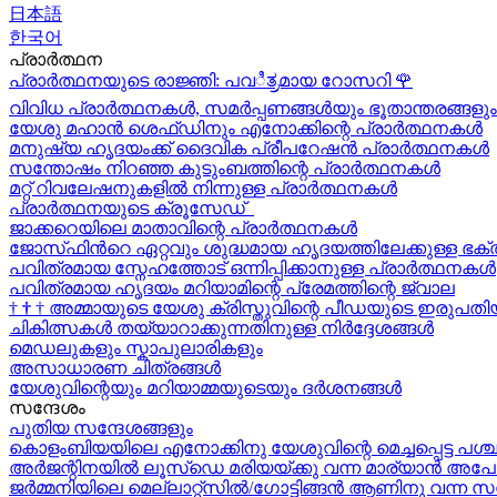
日本語
한국어
പ്രാർത്ഥന
പ്രാർത്ഥനയുടെ രാജ്ഞി: പവಿತ್ರമായ റോസറി
🌹
വിവിധ പ്രാർത്ഥനകൾ, സമർപ്പണങ്ങൾയും ഭൂതാന്തരങ്ങളും
യേശു മഹാന്‍ ശെഫ്ഡിനും എനോക്കിന്റെ പ്രാർത്ഥനകള്‍
മനുഷ്യ ഹൃദയംക്ക് ദൈവിക പ്രീപറേഷൻ പ്രാർത്ഥനകൾ
സന്തോഷം നിറഞ്ഞ കുടുംബത്തിന്റെ പ്രാർത്ഥനകള്‍
മറ്റ് റിവലേഷനുകളിൽ നിന്നുള്ള പ്രാർത്ഥനകൾ
പ്രാർത്ഥനയുടെ ക്രൂസേഡ്
ജാക്കറെയിലെ മാതാവിന്റെ പ്രാർത്ഥനകൾ
ജോസ്‌ഫിന്‍റെ ഏറ്റവും ശുദ്ധമായ ഹൃദയത്തിലേക്കുള്ള ഭക്
പവിത്രമായ സ്നേഹത്തോട് ഒന്നിപ്പിക്കാനുള്ള പ്രാർത്ഥനകള്‍
പവിത്രമായ ഹൃദയം മറിയാമിന്റെ പ്രേമത്തിന്റെ ജ്വാല
†
†
†
അമ്മായുടെ യേശു ക്രിസ്തുവിന്റെ പീഡയുടെ ഇരുപതിയ
ചികിത്സകൾ തയ്യാറാക്കുന്നതിനുള്ള നിർദ്ദേശങ്ങൾ
മെഡലുകളും സ്കാപുലാരികളും
അസാധാരണ ചിത്രങ്ങൾ
യേശുവിന്റെയും മറിയാമ്മയുടെയും ദർശനങ്ങൾ
സന്ദേശം
പുതിയ സന്ദേശങ്ങളും
കൊളംബിയയിലെ എനോക്കിനു യേശുവിന്റെ മെച്ചപ്പെട്ട പശ്
അർജന്റിനയിൽ ലൂസ്ഡെ മരിയയ്ക്കു വന്ന മാര്യാന്‍ അപോ
ജർമ്മനിയിലെ മെല്ലാറ്റ്സിൽ/ഗോട്ടിങ്ങൻ ആണിനു വന്ന സ