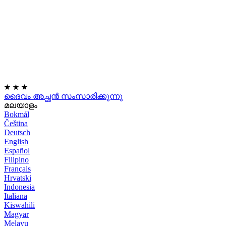
★
★
★
ദൈവം അച്ഛൻ സംസാരിക്കുന്നു
മലയാളം
Bokmål
Čeština
Deutsch
English
Español
Filipino
Français
Hrvatski
Indonesia
Italiana
Kiswahili
Magyar
Melayu