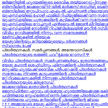
ജർമ്മനിയിൽ ഹൃദയങ്ങളുടെ ദൈവിക തയ്യാറെടുപ്പിനുള്ള സന
ബ്രസീലിന്റെ ജാക്കറെയ്‍ SP-യിൽ മാർക്കസ് താഡിയു ടെക്സീ
ബ്രസിലിലെ ഇറ്റാപിറംഗാ എഎം-ൽ എഡ്സൺ ഗ്ലോയുബർക്
യുഎസ്എയിലെ ഹോളി ഫാമിലി റിഫ്യൂജിലേക്ക് വന്ന സന്ദ
യുഎസ്എയിലെ പുതുക്കലിന്റെ കുട്ടികള്‍ക്ക് വന്ന സന്ദേശങ്ങ
യുഎസ്എയിലെ റോച്ചസ്റ്റർ എൻവൈ-ൽ ജോൺ ലീറിയ്ക്കുള
യുഎസ്എയിൽ നോർത്ത് റിഡ്ജ്വില്ലെയിൽ മൗറീൻ സ്വിന
വിവിധ ഉറവിടങ്ങളിൽ നിന്നും വന്ന സന്ദേശങ്ങൾ
മേഴ്‍സ്ച്ജുകളിൽ തിരയുക
യേശുവിന്റെയും മറിയാമ്മയുടെയും ദർശനങ്ങൾ
സ്വാഗതം പേജ്
പ്രാർത്ഥനകൾ, സമർപ്പണങ്ങൾ, അന്തേവാസികൾ
പ്രാർത്ഥനയുടെ രാജ്ഞി: പവಿತ್ರമായ റോസറി
🌹
വിവിധ പ്രാർത്ഥനകൾ, സമർപ്പണങ്ങൾയും ഭൂതാന്തരങ്ങളും
യേശു മഹാന്‍ ശെഫ്ഡിനും എനോക്കിന്റെ പ്രാർത്ഥനകള്‍
മനുഷ്യ ഹൃദയംക്ക് ദൈവിക പ്രീപറേഷൻ പ്രാർത്ഥനകൾ
സന്തോഷം നിറഞ്ഞ കുടുംബത്തിന്റെ പ്രാർത്ഥനകള്‍
മറ്റ് റിവലേഷനുകളിൽ നിന്നുള്ള പ്രാർത്ഥനകൾ
പ്രാർത്ഥനയുടെ ക്രൂസേഡ്
ജാക്കറെയിലെ മാതാവിന്റെ പ്രാർത്ഥനകൾ
ജോസ്‌ഫിന്‍റെ ഏറ്റവും ശുദ്ധമായ ഹൃദയത്തിലേക്കുള്ള ഭക്
പവിത്രമായ സ്നേഹത്തോട് ഒന്നിപ്പിക്കാനുള്ള പ്രാർത്ഥനകള്‍
പവിത്രമായ ഹൃദയം മറിയാമിന്റെ പ്രേമത്തിന്റെ ജ്വാല
†
†
†
അമ്മായുടെ യേശു ക്രിസ്തുവിന്റെ പീഡയുടെ ഇരുപതിയ