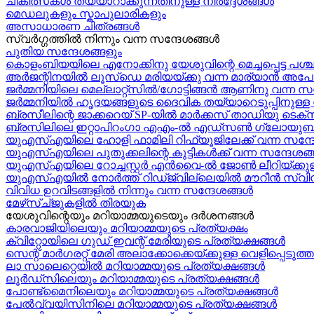
ചികിത്സകൾ തയ്യാറാക്കുന്നതിനുള്ള നിർദ്ദേശങ്ങൾ
മെഡലുകളും സ്കാപുലാരികളും
അസാധാരണ ചിത്രങ്ങൾ
സ്വര്‍ഗ്ഗത്തിൽ നിന്നും വന്ന സന്ദേശങ്ങള്‍
പുതിയ സന്ദേശങ്ങളും
കൊളംബിയയിലെ എനോക്കിനു യേശുവിന്റെ മെച്ചപ്പെട്ട പശ്
അർജന്റിനയിൽ ലൂസ്ഡെ മരിയയ്ക്കു വന്ന മാര്യാന്‍ അപോ
ജർമ്മനിയിലെ മെല്ലാറ്റ്സിൽ/ഗോട്ടിങ്ങൻ ആണിനു വന്ന സ
ജർമ്മനിയിൽ ഹൃദയങ്ങളുടെ ദൈവിക തയ്യാറെടുപ്പിനുള്ള സന
ബ്രസീലിന്റെ ജാക്കറെയ്‍ SP-യിൽ മാർക്കസ് താഡിയു ടെക്സീ
ബ്രസിലിലെ ഇറ്റാപിറംഗാ എഎം-ൽ എഡ്സൺ ഗ്ലോയുബർക്
യുഎസ്എയിലെ ഹോളി ഫാമിലി റിഫ്യൂജിലേക്ക് വന്ന സന്ദ
യുഎസ്എയിലെ പുതുക്കലിന്റെ കുട്ടികള്‍ക്ക് വന്ന സന്ദേശങ്ങ
യുഎസ്എയിലെ റോച്ചസ്റ്റർ എൻവൈ-ൽ ജോൺ ലീറിയ്ക്കുള
യുഎസ്എയിൽ നോർത്ത് റിഡ്ജ്വില്ലെയിൽ മൗറീൻ സ്വിന
വിവിധ ഉറവിടങ്ങളിൽ നിന്നും വന്ന സന്ദേശങ്ങൾ
മേഴ്‍സ്ച്ജുകളിൽ തിരയുക
യേശുവിന്റെയും മറിയാമ്മയുടെയും ദർശനങ്ങൾ
കാരവാജിയിലെയും മറിയാമ്മയുടെ പ്രത്യക്ഷം
ക്വിറ്റോയിലെ ഗുഡ് ഇവന്റ് മേരിയുടെ പ്രത്യക്ഷങ്ങൾ
സെന്റ് മാർഗരറ്റ് മേരി അലാക്കോക്കെയ്ക്കുള്ള വെളിപ്പെടു
ലാ സാലെറ്റെയിൽ മറിയാമ്മയുടെ പ്രത്യക്ഷങ്ങൾ
ലൂർഡ്സിലെയും മറിയാമ്മയുടെ പ്രത്യക്ഷങ്ങൾ
പോണ്ട്മൈനിലെയും മറിയാമ്മയുടെ പ്രത്യക്ഷങ്ങൾ
പേൽവ്വയിസിനിലെ മറിയാമ്മയുടെ പ്രത്യക്ഷങ്ങൾ