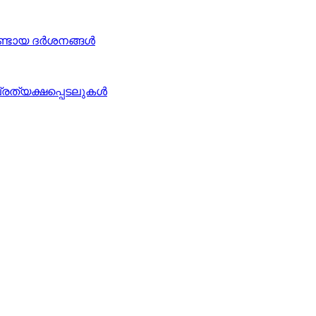
ഉണ്ടായ ദർശനങ്ങൾ
പ്രത്യക്ഷപ്പെടലുകൾ