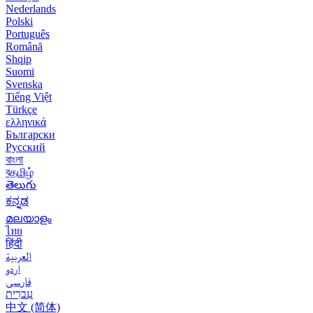
Nederlands
Polski
Português
Română
Shqip
Suomi
Svenska
Tiếng Việt
Türkçe
ελληνικά
Български
Русский
বাংলা
বதமிழ்
తెలుగు
ಕನ್ನಡ
മലയാളം
ไทย
हिंदी
العربية
اردو
فارسی
עִברִית
中文 (简体)