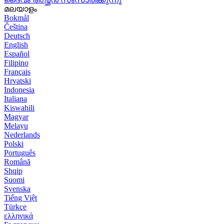
മലയാളം
Bokmål
Čeština
Deutsch
English
Español
Filipino
Français
Hrvatski
Indonesia
Italiana
Kiswahili
Magyar
Melayu
Nederlands
Polski
Português
Română
Shqip
Suomi
Svenska
Tiếng Việt
Türkçe
ελληνικά