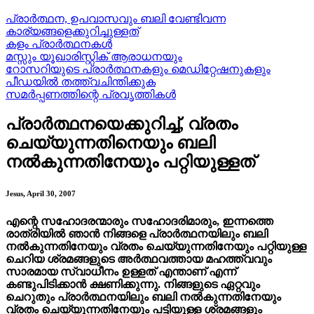
പ്രാർത്ഥന, ഉപവാസവും ബലി വേണ്ടിവന്ന
കാര്യങ്ങളെക്കുറിച്ചുള്ളത്
കളം പ്രാർത്ഥനകൾ
മസ്സും യൂഖാരിസ്റ്റിക് ആരാധനയും
റോസറിയുടെ പ്രാർത്ഥനകളും മെഡിറ്റേഷനുകളും
പീഡയില്‍ തത്ത്വചിന്തിക്കുക
സമർപ്പണത്തിന്റെ പ്രവൃത്തികൾ
പ്രാർത്ഥനയെക്കുറിച്ച്, വ്രതം
ചെയ്യുന്നതിനെയും ബലി
നൽകുന്നതിനേയും പറ്റിയുള്ളത്
Jesus, April 30, 2007
എന്റെ സഹോദരന്മാരും സഹോദരിമാരും, ഇന്നത്തെ
രാത്രിയിൽ ഞാൻ നിങ്ങളെ പ്രാർത്ഥനയിലും ബലി
നൽകുന്നതിനേയും വ്രതം ചെയ്യുന്നതിനേയും പറ്റിയുള്ള
ചെറിയ ശ്രമങ്ങളുടെ അർത്ഥവത്തായ മഹത്ത്വവും
സാരമായ സ്വാധീനം ഉള്ളത് എന്താണ് എന്ന്
കണ്ടുപിടിക്കാൻ ക്ഷണിക്കുന്നു. നിങ്ങളുടെ ഏറ്റവും
ചെറുതും പ്രാർത്ഥനയിലും ബലി നൽകുന്നതിനേയും
വ്രതം ചെയ്യുന്നതിനേയും പട്ടിയുള്ള ശ്രമങ്ങളും