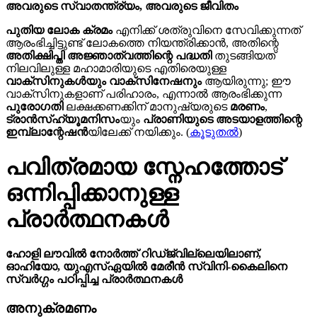
അവരുടെ സ്വാതന്ത്ര്യം, അവരുടെ ജീവിതം
പുതിയ ലോക ക്രമം
എനിക്ക് ശത്രുവിനെ സേവിക്കുന്നത്
ആരംഭിച്ചിട്ടുണ്ട് ലോകത്തെ നിയന്ത്രിക്കാൻ, അതിന്റെ
അതിക്ഷിപ്തി അജ്ഞാത്വത്തിന്റെ പദ്ധതി
തുടങ്ങിയത്
നിലവിലുള്ള മഹാമാരിയുടെ എതിരെയുള്ള
വാക്സിനുകൾയും വാക്സിനേഷനും
ആയിരുന്നു; ഈ
വാക്സിനുകളാണ് പരിഹാരം, എന്നാൽ ആരംഭിക്കുന്ന
പുരോഗതി
ലക്ഷക്കണക്കിന് മാനുഷ്യരുടെ
മരണം
,
ട്രാൻസ്ഹ്യൂമനിസം
യും
പ്രാണിയുടെ അടയാളത്തിന്റെ
ഇമ്പ്ലാന്റേഷൻ
യിലേക്ക് നയിക്കും. (
കൂടുതൽ
)
പവിത്രമായ സ്നേഹത്തോട്
ഒന്നിപ്പിക്കാനുള്ള
പ്രാർത്ഥനകള്‍
ഹോളി ലൗവിൽ നോർത്ത് റിഡ്ജ്വില്ലെയിലാണ്,
ഓഹിയോ, യുഎസ്ഏയിൽ മേരീൻ സ്വിനി-കൈലിനെ
സ്വർഗ്ഗം പഠിപ്പിച്ച പ്രാർത്ഥനകൾ
അനുക്രമണം