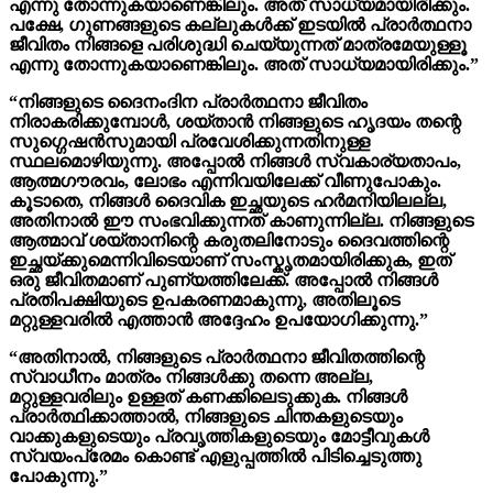
എന്നു തോന്നുകയാണെങ്കിലും. അത് സാധ്യമായിരിക്കും.
പക്ഷേ, ഗുണങ്ങളുടെ കല്ലുകൾക്ക് ഇടയിൽ പ്രാർത്ഥനാ
ജീവിതം നിങ്ങളെ പരിശുദ്ധി ചെയ്യുന്നത് മാത്രമേയുള്ളൂ
എന്നു തോന്നുകയാണെങ്കിലും. അത് സാധ്യമായിരിക്കും.”
“നിങ്ങളുടെ ദൈനംദിന പ്രാർത്ഥനാ ജീവിതം
നിരാകരിക്കുമ്പോൾ, ശയ്താന്‍ നിങ്ങളുടെ ഹൃദയം തന്റെ
സുഗ്ഗെഷൻസുമായി പ്രവേശിക്കുന്നതിനുള്ള
സ്ഥലമൊഴിയുന്നു. അപ്പോൽ നിങ്ങൾ സ്വകാര്യതാപം,
ആത്മഗൗരവം, ലോഭം എന്നിവയിലേക്ക് വീണുപോകും.
കൂടാതെ, നിങ്ങള്‍ ദൈവിക ഇച്ഛയുടെ ഹർമനിയിലല്ല,
അതിനാൽ ഈ സംഭവിക്കുന്നത് കാണുന്നില്ല. നിങ്ങളുടെ
ആത്മാവ് ശയ്താനിന്റെ കരുതലിനോടും ദൈവത്തിന്റെ
ഇച്ഛയ്ക്കുമെന്നിവിടെയാണ് സംസ്കൃതമായിരിക്കുക, ഇത്
ഒരു ജീവിതമാണ് പുണ്യത്തിലേക്ക്. അപ്പോൽ നിങ്ങൾ
പ്രതിപക്ഷിയുടെ ഉപകരണമാകുന്നു, അതിലൂടെ
മറ്റുള്ളവരിൽ എത്താൻ അദ്ദേഹം ഉപയോഗിക്കുന്നു.”
“അതിനാൽ, നിങ്ങളുടെ പ്രാർത്ഥനാ ജീവിതത്തിന്റെ
സ്വാധീനം മാത്രം നിങ്ങൾക്കു തന്നെ അല്ല,
മറ്റുള്ളവരിലും ഉള്ളത് കണക്കിലെടുക്കുക. നിങ്ങൾ
പ്രാർത്ഥിക്കാത്താൽ, നിങ്ങളുടെ ചിന്തകളുടെയും
വാക്കുകളുടെയും പ്രവൃത്തികളുടെയും മോട്ടീവുകൾ
സ്വയംപ്രേമം കൊണ്ട് എളുപ്പത്തിൽ പിടിച്ചെടുത്തു
പോകുന്നു.”