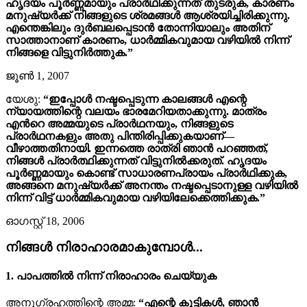
ഹൃദയം പൂർണ്ണമായും പ്രാർഥിക്കുന്നത് തുടരുക, കാരണം
മനുഷ്യർക്ക് നിങ്ങളുടെ ശ്രമങ്ങൾ ആശ്രയിച്ചിരിക്കുന്നു.
എന്തെങ്കിലും ദുർബലപ്പെടാൻ തോന്നിയാലും അതിന്
സാത്താനാണ് കാരണം, ധാർമ്മികവുമായ വഴിയിൽ നിന്ന്
നിങ്ങളെ വിട്ടുനിർത്തുക.”
ജൂൺ 1, 2007
യേശു:
“ഇപ്പോൾ നഷ്ടപ്പെടുന്ന കാലങ്ങൾ എന്റെ
ന്യായത്തിന്റെ വലയം ഭാരമേറിയതാക്കുന്നു. മാത്രം
എന്‍റെ അമ്മയുടെ പ്രാർഥനയും, നിങ്ങളുടെ
പ്രാർഥനകളും അതു പിന്തിരിപ്പിക്കുകയാണ്—
വീഴാത്തതിനായി. ഇന്നത്തെ രാത്രി ഞാൻ പറഞ്ഞത്,
നിങ്ങൾ പ്രാർത്ഥിക്കുന്നത് വിട്ടുനിൽക്കരുത്. ഹൃദയം
പൂർണ്ണമായും കൊണ്ട് സാധാരണപ്രായം പ്രാർഥിക്കുക,
അങ്ങനെ മനുഷ്യർക്ക് അനന്തം നഷ്ടപ്പെടാനുള്ള വഴിയിൽ
നിന്ന് വിട്ട് ധാർമ്മികവുമായ വഴിയിലേക്കെത്തിക്കുക.”
ഓഗസ്റ്റ് 18, 2006
നിങ്ങൾ നിരാഹാരമാകുമ്പോൾ...
1. പാപത്തിൽ നിന്ന് നിരാഹാരം ചെയ്യുക
അനുഗ്രഹത്തിന്റെ അമ്മ:
“എന്റെ കുട്ടികൾ, ഞാൻ