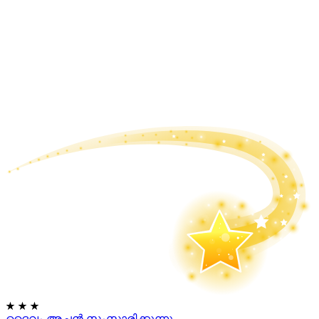
★
★
★
ദൈവം അച്ഛൻ സംസാരിക്കുന്നു