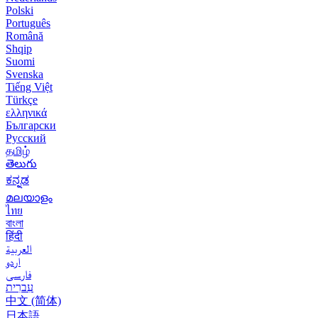
Polski
Português
Română
Shqip
Suomi
Svenska
Tiếng Việt
Türkçe
ελληνικά
Български
Русский
தமிழ்
తెలుగు
ಕನ್ನಡ
മലയാളം
ไทย
বাংলা
हिंदी
العربية
اردو
فارسی
עִברִית
中文 (简体)
日本語