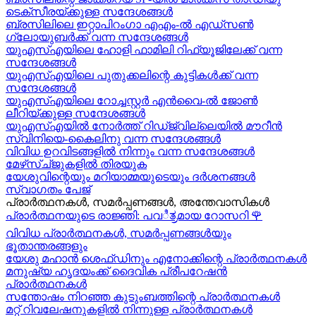
ടെക്സീരയ്ക്കുള്ള സന്ദേശങ്ങള്‍
ബ്രസിലിലെ ഇറ്റാപിറംഗാ എഎം-ൽ എഡ്സൺ
ഗ്ലോയുബർക്ക് വന്ന സന്ദേശങ്ങൾ
യുഎസ്എയിലെ ഹോളി ഫാമിലി റിഫ്യൂജിലേക്ക് വന്ന
സന്ദേശങ്ങൾ
യുഎസ്എയിലെ പുതുക്കലിന്റെ കുട്ടികള്‍ക്ക് വന്ന
സന്ദേശങ്ങള്‍
യുഎസ്എയിലെ റോച്ചസ്റ്റർ എൻവൈ-ൽ ജോൺ
ലീറിയ്ക്കുള്ള സന്ദേശങ്ങൾ
യുഎസ്എയിൽ നോർത്ത് റിഡ്ജ്വില്ലെയിൽ മൗറീൻ
സ്വിനിയെ-കൈലിനു വന്ന സന്ദേശങ്ങള്‍
വിവിധ ഉറവിടങ്ങളിൽ നിന്നും വന്ന സന്ദേശങ്ങൾ
മേഴ്‍സ്ച്ജുകളിൽ തിരയുക
യേശുവിന്റെയും മറിയാമ്മയുടെയും ദർശനങ്ങൾ
സ്വാഗതം പേജ്
പ്രാർത്ഥനകൾ, സമർപ്പണങ്ങൾ, അന്തേവാസികൾ
പ്രാർത്ഥനയുടെ രാജ്ഞി: പവಿತ್ರമായ റോസറി
🌹
വിവിധ പ്രാർത്ഥനകൾ, സമർപ്പണങ്ങൾയും
ഭൂതാന്തരങ്ങളും
യേശു മഹാന്‍ ശെഫ്ഡിനും എനോക്കിന്റെ പ്രാർത്ഥനകള്‍
മനുഷ്യ ഹൃദയംക്ക് ദൈവിക പ്രീപറേഷൻ
പ്രാർത്ഥനകൾ
സന്തോഷം നിറഞ്ഞ കുടുംബത്തിന്റെ പ്രാർത്ഥനകള്‍
മറ്റ് റിവലേഷനുകളിൽ നിന്നുള്ള പ്രാർത്ഥനകൾ