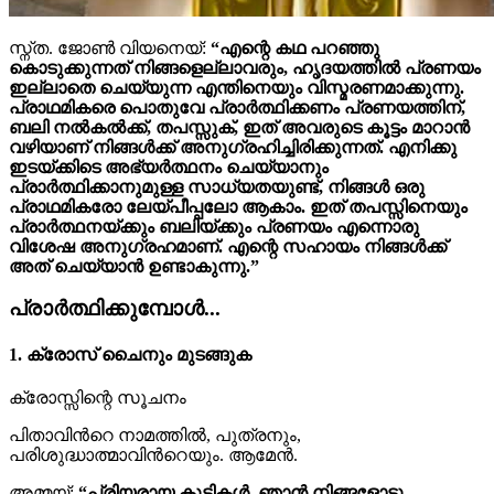
സ്ന്ത. ജോൺ വിയനെയ്:
“എന്റെ കഥ പറഞ്ഞു
കൊടുക്കുന്നത് നിങ്ങളെല്ലാവരും, ഹൃദയത്തിൽ പ്രണയം
ഇല്ലാതെ ചെയ്യുന്ന എന്തിനെയും വിസ്മരണമാക്കുന്നു.
പ്രാഥമികരെ പൊതുവേ പ്രാർത്ഥിക്കണം പ്രണയത്തിന്,
ബലി നൽകൽക്ക്, തപസ്സുക്, ഇത് അവരുടെ കൂട്ടം മാറാൻ
വഴിയാണ് നിങ്ങൾക്ക് അനുഗ്രഹിച്ചിരിക്കുന്നത്. എനിക്കു
ഇടയ്ക്കിടെ അഭ്യർത്ഥനം ചെയ്യാനും
പ്രാർത്ഥിക്കാനുമുള്ള സാധ്യതയുണ്ട്, നിങ്ങള്‍ ഒരു
പ്രാഥമികരോ ലേയ്പീപ്പലോ ആകാം. ഇത് തപസ്സിനെയും
പ്രാർത്ഥനയ്ക്കും ബലിയ്ക്കും പ്രണയം എന്നൊരു
വിശേഷ അനുഗ്രഹമാണ്. എന്റെ സഹായം നിങ്ങൾക്ക്
അത് ചെയ്യാൻ ഉണ്ടാകുന്നു.”
പ്രാർത്ഥിക്കുമ്പോൾ...
1. ക്രോസ് ചൈനും മുടങ്ങുക
ക്രോസ്സിന്റെ സൂചനം
പിതാവിന്‍റെ നാമത്തിൽ, പുത്രനും,
പരിശുദ്ധാത്മാവിൻറെയും. ആമേൻ.
അമ്മയ്:
“പ്രിയരായ കുട്ടികൾ, ഞാൻ നിങ്ങളോടു