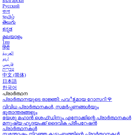
Български
Русский
বাংলা
বதமிழ்
తెలుగు
ಕನ್ನಡ
മലയാളം
ไทย
हिंदी
العربية
اردو
فارسی
עִברִית
中文 (简体)
日本語
한국어
പ്രാർത്ഥന
പ്രാർത്ഥനയുടെ രാജ്ഞി: പവಿತ್ರമായ റോസറി
🌹
വിവിധ പ്രാർത്ഥനകൾ, സമർപ്പണങ്ങൾയും
ഭൂതാന്തരങ്ങളും
യേശു മഹാന്‍ ശെഫ്ഡിനും എനോക്കിന്റെ പ്രാർത്ഥനകള്‍
മനുഷ്യ ഹൃദയംക്ക് ദൈവിക പ്രീപറേഷൻ
പ്രാർത്ഥനകൾ
സന്തോഷം നിറഞ്ഞ കുടുംബത്തിന്റെ പ്രാർത്ഥനകള്‍