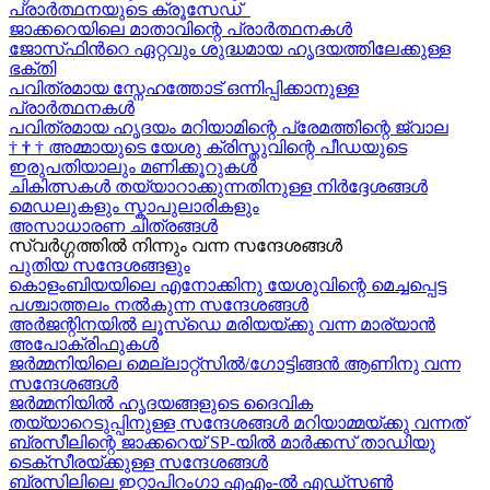
പ്രാർത്ഥനയുടെ ക്രൂസേഡ്
ജാക്കറെയിലെ മാതാവിന്റെ പ്രാർത്ഥനകൾ
ജോസ്‌ഫിന്‍റെ ഏറ്റവും ശുദ്ധമായ ഹൃദയത്തിലേക്കുള്ള
ഭക്തി
പവിത്രമായ സ്നേഹത്തോട് ഒന്നിപ്പിക്കാനുള്ള
പ്രാർത്ഥനകള്‍
പവിത്രമായ ഹൃദയം മറിയാമിന്റെ പ്രേമത്തിന്റെ ജ്വാല
†
†
†
അമ്മായുടെ യേശു ക്രിസ്തുവിന്റെ പീഡയുടെ
ഇരുപതിയാലും മണിക്കൂറുകള്‍
ചികിത്സകൾ തയ്യാറാക്കുന്നതിനുള്ള നിർദ്ദേശങ്ങൾ
മെഡലുകളും സ്കാപുലാരികളും
അസാധാരണ ചിത്രങ്ങൾ
സ്വര്‍ഗ്ഗത്തിൽ നിന്നും വന്ന സന്ദേശങ്ങള്‍
പുതിയ സന്ദേശങ്ങളും
കൊളംബിയയിലെ എനോക്കിനു യേശുവിന്റെ മെച്ചപ്പെട്ട
പശ്ചാത്തലം നൽകുന്ന സന്ദേശങ്ങള്‍
അർജന്റിനയിൽ ലൂസ്ഡെ മരിയയ്ക്കു വന്ന മാര്യാന്‍
അപോക്രിഫുകള്‍
ജർമ്മനിയിലെ മെല്ലാറ്റ്സിൽ/ഗോട്ടിങ്ങൻ ആണിനു വന്ന
സന്ദേശങ്ങൾ
ജർമ്മനിയിൽ ഹൃദയങ്ങളുടെ ദൈവിക
തയ്യാറെടുപ്പിനുള്ള സന്ദേശങ്ങൾ മറിയാമ്മയ്ക്കു വന്നത്
ബ്രസീലിന്റെ ജാക്കറെയ്‍ SP-യിൽ മാർക്കസ് താഡിയു
ടെക്സീരയ്ക്കുള്ള സന്ദേശങ്ങള്‍
ബ്രസിലിലെ ഇറ്റാപിറംഗാ എഎം-ൽ എഡ്സൺ