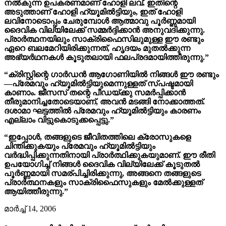
നൽകുന്ന ഉപകരണമാണ് ഹോളി ലവ്. ഇതിന്റെ
അടുത്താണ് ഹോളി ഹ്യൂമിൽട്ടിയും, ഇത് ഹോളി
ലവിനോടൊപ്പം ചേരുമ്പോൾ ആത്മാവു പൂർണ്ണമായി
ദൈവിക വില്യിലേക്ക് സമ്മർദ്ദിക്കാൻ അനുവദിക്കുന്നു.
പ്രാർത്ഥനയിലും സാക്രിഫൈസിലുമുള്ള ഈ രണ്ടും
ഏറെ ബലമേറിയിരിക്കുന്നത്, ഹൃദയം മുതൽക്കുന്ന
അഭ്യർഥനകൾ കൂടുതലായി ഫലപ്രദമായിത്തീരുന്നു.”
“ക്രിസ്റ്റിന്റെ ഗാർഡൻ ആഗോണിയിൽ നിങ്ങൾ ഈ രണ്ടും
—പ്രേമവും ഹ്യൂമിൽട്ടിയുമെന്നുള്ളത് സ്പഷ്ടമായി
കാണാം. ജീസസ് തന്റെ പീഡയ്‍ക്കു സമർപ്പിക്കാൻ
തീരുമാനിച്ചതോടെയാണ്, അവൻ മടങ്ങി നോക്കാത്തത്.
ദശാമാ ഘട്ടത്തിൽ പ്രേമവും ഹ്യൂമിൽട്ടിയും കാരണം
എല്ലാം വിട്ടുകൊടുക്കപ്പെട്ടു.”
“ഇപ്പോൾ, തങ്ങളുടെ ജീവിതത്തിലെ ക്രോസുകളെ
ചിന്തിക്കുകയും പ്രേമവും ഹ്യൂമിൽട്ടിയും
വർദ്ധിപ്പിക്കുന്നതിനായി പ്രാർത്ഥിക്കുകയുമാണ്. ഈ രീതി
ഉപയോഗിച്ച് നിങ്ങൾ ദൈവിക വില്യിലേക്ക് കൂടുതൽ
പൂർണ്ണമായി സമര്പിച്ചിരിക്കുന്നു, അങ്ങനെ തങ്ങളുടെ
പ്രാർത്ഥനകളും സാക്രിഫൈസുകളും മേല്‍ക്കുള്ളത്
ആയിത്തീരുന്നു.”
മാർച്ച് 14, 2006