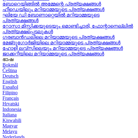
ബോറെയിങ്ങിൽ അമ്മേന്റെ പ്രത്യക്ഷങ്ങൾ
ഹീഡെയിലും മറിയാമ്മയുടെ പ്രത്യക്ഷങ്ങൾ
ഘിയേ ഡി ബോണാറ്റെയിൽ മറിയാമ്മയുടെ
പ്രത്യക്ഷങ്ങൾ
റോസാ മിസ്റ്റിക്കയുടെയും മൊണ്ടിച്ചാരി, ഫോന്റാനെല്ലിൽ
പ്രത്യക്ഷപ്പെടലുകൾ
ഗരബാൻഡലിലെ മറിയാമ്മയുടെ പ്രത്യക്ഷങ്ങൾ
മേജ്ദുഗോർജിയിലെ മറിയാമ്മയുടെ പ്രത്യക്ഷങ്ങൾ
ഹോളി ലവ്‌സിലെയും മറിയാമ്മയുടെ പ്രത്യക്ഷങ്ങൾ
ജാക്കറീയിലെ മറിയാമ്മയുടെ പ്രത്യക്ഷങ്ങൾ
ഭാഷ
Bokmål
Čeština
Deutsch
English
Español
Filipino
Français
Hrvatski
Indonesia
Italiana
Kiswahili
Magyar
Melayu
Nederlands