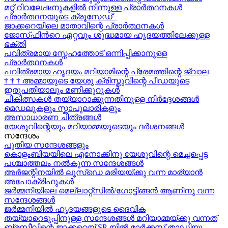
മറ്റ് റിവലേഷനുകളിൽ നിന്നുള്ള പ്രാർത്ഥനകൾ
പ്രാർത്ഥനയുടെ ക്രൂസേഡ്
ജാക്കറെയിലെ മാതാവിന്റെ പ്രാർത്ഥനകൾ
ജോസ്‌ഫിന്‍റെ ഏറ്റവും ശുദ്ധമായ ഹൃദയത്തിലേക്കുള്ള
ഭക്തി
പവിത്രമായ സ്നേഹത്തോട് ഒന്നിപ്പിക്കാനുള്ള
പ്രാർത്ഥനകള്‍
പവിത്രമായ ഹൃദയം മറിയാമിന്റെ പ്രേമത്തിന്റെ ജ്വാല
†
†
†
അമ്മായുടെ യേശു ക്രിസ്തുവിന്റെ പീഡയുടെ
ഇരുപതിയാലും മണിക്കൂറുകള്‍
ചികിത്സകൾ തയ്യാറാക്കുന്നതിനുള്ള നിർദ്ദേശങ്ങൾ
മെഡലുകളും സ്കാപുലാരികളും
അസാധാരണ ചിത്രങ്ങൾ
യേശുവിന്റെയും മറിയാമ്മയുടെയും ദർശനങ്ങൾ
സന്ദേശം
പുതിയ സന്ദേശങ്ങളും
കൊളംബിയയിലെ എനോക്കിനു യേശുവിന്റെ മെച്ചപ്പെട്ട
പശ്ചാത്തലം നൽകുന്ന സന്ദേശങ്ങള്‍
അർജന്റിനയിൽ ലൂസ്ഡെ മരിയയ്ക്കു വന്ന മാര്യാന്‍
അപോക്രിഫുകള്‍
ജർമ്മനിയിലെ മെല്ലാറ്റ്സിൽ/ഗോട്ടിങ്ങൻ ആണിനു വന്ന
സന്ദേശങ്ങൾ
ജർമ്മനിയിൽ ഹൃദയങ്ങളുടെ ദൈവിക
തയ്യാറെടുപ്പിനുള്ള സന്ദേശങ്ങൾ മറിയാമ്മയ്ക്കു വന്നത്
ബ്രസീലിന്റെ ജാക്കറെയ്‍ SP-യിൽ മാർക്കസ് താഡിയു