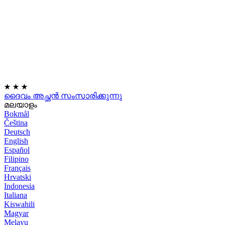
★
★
★
ദൈവം അച്ഛൻ സംസാരിക്കുന്നു
മലയാളം
Bokmål
Čeština
Deutsch
English
Español
Filipino
Français
Hrvatski
Indonesia
Italiana
Kiswahili
Magyar
Melayu