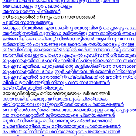
ചികിത്സകൾ തയ്യാറാക്കുന്നതിനുള്ള നിർദ്ദേശങ്ങൾ
മെഡലുകളും സ്കാപുലാരികളും
അസാധാരണ ചിത്രങ്ങൾ
സ്വര്‍ഗ്ഗത്തിൽ നിന്നും വന്ന സന്ദേശങ്ങള്‍
പുതിയ സന്ദേശങ്ങളും
കൊളംബിയയിലെ എനോക്കിനു യേശുവിന്റെ മെച്ചപ്പെട്ട പശ്
അർജന്റിനയിൽ ലൂസ്ഡെ മരിയയ്ക്കു വന്ന മാര്യാന്‍ അപോ
ജർമ്മനിയിലെ മെല്ലാറ്റ്സിൽ/ഗോട്ടിങ്ങൻ ആണിനു വന്ന സ
ജർമ്മനിയിൽ ഹൃദയങ്ങളുടെ ദൈവിക തയ്യാറെടുപ്പിനുള്ള സന
ബ്രസീലിന്റെ ജാക്കറെയ്‍ SP-യിൽ മാർക്കസ് താഡിയു ടെക്സീ
ബ്രസിലിലെ ഇറ്റാപിറംഗാ എഎം-ൽ എഡ്സൺ ഗ്ലോയുബർക്
യുഎസ്എയിലെ ഹോളി ഫാമിലി റിഫ്യൂജിലേക്ക് വന്ന സന്ദ
യുഎസ്എയിലെ പുതുക്കലിന്റെ കുട്ടികള്‍ക്ക് വന്ന സന്ദേശങ്ങ
യുഎസ്എയിലെ റോച്ചസ്റ്റർ എൻവൈ-ൽ ജോൺ ലീറിയ്ക്കുള
യുഎസ്എയിൽ നോർത്ത് റിഡ്ജ്വില്ലെയിൽ മൗറീൻ സ്വിന
വിവിധ ഉറവിടങ്ങളിൽ നിന്നും വന്ന സന്ദേശങ്ങൾ
മേഴ്‍സ്ച്ജുകളിൽ തിരയുക
യേശുവിന്റെയും മറിയാമ്മയുടെയും ദർശനങ്ങൾ
കാരവാജിയിലെയും മറിയാമ്മയുടെ പ്രത്യക്ഷം
ക്വിറ്റോയിലെ ഗുഡ് ഇവന്റ് മേരിയുടെ പ്രത്യക്ഷങ്ങൾ
സെന്റ് മാർഗരറ്റ് മേരി അലാക്കോക്കെയ്ക്കുള്ള വെളിപ്പെടു
ലാ സാലെറ്റെയിൽ മറിയാമ്മയുടെ പ്രത്യക്ഷങ്ങൾ
ലൂർഡ്സിലെയും മറിയാമ്മയുടെ പ്രത്യക്ഷങ്ങൾ
പോണ്ട്മൈനിലെയും മറിയാമ്മയുടെ പ്രത്യക്ഷങ്ങൾ
പേൽവ്വയിസിനിലെ മറിയാമ്മയുടെ പ്രത്യക്ഷങ്ങൾ