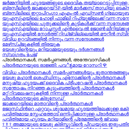
ജർമ്മനിയിൽ ഹൃദയങ്ങളുടെ ദൈവിക തയ്യാറെടുപ്പിനുള്ള സന
ബ്രസീലിന്റെ ജാക്കറെയ്‍ SP-യിൽ മാർക്കസ് താഡിയു ടെക്സീ
ബ്രസിലിലെ ഇറ്റാപിറംഗാ എഎം-ൽ എഡ്സൺ ഗ്ലോയുബർക്
യുഎസ്എയിലെ ഹോളി ഫാമിലി റിഫ്യൂജിലേക്ക് വന്ന സന്ദ
യുഎസ്എയിലെ പുതുക്കലിന്റെ കുട്ടികള്‍ക്ക് വന്ന സന്ദേശങ്ങ
യുഎസ്എയിലെ റോച്ചസ്റ്റർ എൻവൈ-ൽ ജോൺ ലീറിയ്ക്കുള
യുഎസ്എയിൽ നോർത്ത് റിഡ്ജ്വില്ലെയിൽ മൗറീൻ സ്വിന
വിവിധ ഉറവിടങ്ങളിൽ നിന്നും വന്ന സന്ദേശങ്ങൾ
മേഴ്‍സ്ച്ജുകളിൽ തിരയുക
യേശുവിന്റെയും മറിയാമ്മയുടെയും ദർശനങ്ങൾ
സ്വാഗതം പേജ്
പ്രാർത്ഥനകൾ, സമർപ്പണങ്ങൾ, അന്തേവാസികൾ
പ്രാർത്ഥനയുടെ രാജ്ഞി: പവಿತ್ರമായ റോസറി
🌹
വിവിധ പ്രാർത്ഥനകൾ, സമർപ്പണങ്ങൾയും ഭൂതാന്തരങ്ങളും
യേശു മഹാന്‍ ശെഫ്ഡിനും എനോക്കിന്റെ പ്രാർത്ഥനകള്‍
മനുഷ്യ ഹൃദയംക്ക് ദൈവിക പ്രീപറേഷൻ പ്രാർത്ഥനകൾ
സന്തോഷം നിറഞ്ഞ കുടുംബത്തിന്റെ പ്രാർത്ഥനകള്‍
മറ്റ് റിവലേഷനുകളിൽ നിന്നുള്ള പ്രാർത്ഥനകൾ
പ്രാർത്ഥനയുടെ ക്രൂസേഡ്
ജാക്കറെയിലെ മാതാവിന്റെ പ്രാർത്ഥനകൾ
ജോസ്‌ഫിന്‍റെ ഏറ്റവും ശുദ്ധമായ ഹൃദയത്തിലേക്കുള്ള ഭക്
പവിത്രമായ സ്നേഹത്തോട് ഒന്നിപ്പിക്കാനുള്ള പ്രാർത്ഥനകള്‍
പവിത്രമായ ഹൃദയം മറിയാമിന്റെ പ്രേമത്തിന്റെ ജ്വാല
†
†
†
അമ്മായുടെ യേശു ക്രിസ്തുവിന്റെ പീഡയുടെ ഇരുപതിയ