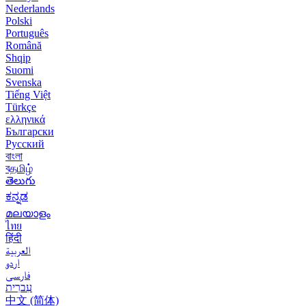
Nederlands
Polski
Português
Română
Shqip
Suomi
Svenska
Tiếng Việt
Türkçe
ελληνικά
Български
Русский
বাংলা
বதமிழ்
తెలుగు
ಕನ್ನಡ
മലയാളം
ไทย
हिंदी
العربية
اردو
فارسی
עִברִית
中文 (简体)