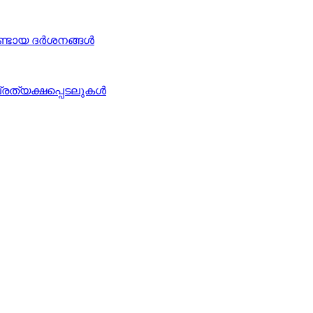
ഉണ്ടായ ദർശനങ്ങൾ
പ്രത്യക്ഷപ്പെടലുകൾ