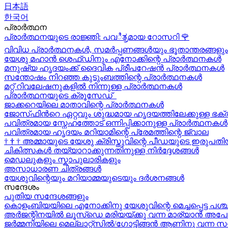
日本語
한국어
പ്രാർത്ഥന
പ്രാർത്ഥനയുടെ രാജ്ഞി: പവಿತ್ರമായ റോസറി
🌹
വിവിധ പ്രാർത്ഥനകൾ, സമർപ്പണങ്ങൾയും ഭൂതാന്തരങ്ങളും
യേശു മഹാന്‍ ശെഫ്ഡിനും എനോക്കിന്റെ പ്രാർത്ഥനകള്‍
മനുഷ്യ ഹൃദയംക്ക് ദൈവിക പ്രീപറേഷൻ പ്രാർത്ഥനകൾ
സന്തോഷം നിറഞ്ഞ കുടുംബത്തിന്റെ പ്രാർത്ഥനകള്‍
മറ്റ് റിവലേഷനുകളിൽ നിന്നുള്ള പ്രാർത്ഥനകൾ
പ്രാർത്ഥനയുടെ ക്രൂസേഡ്
ജാക്കറെയിലെ മാതാവിന്റെ പ്രാർത്ഥനകൾ
ജോസ്‌ഫിന്‍റെ ഏറ്റവും ശുദ്ധമായ ഹൃദയത്തിലേക്കുള്ള ഭക്
പവിത്രമായ സ്നേഹത്തോട് ഒന്നിപ്പിക്കാനുള്ള പ്രാർത്ഥനകള്‍
പവിത്രമായ ഹൃദയം മറിയാമിന്റെ പ്രേമത്തിന്റെ ജ്വാല
†
†
†
അമ്മായുടെ യേശു ക്രിസ്തുവിന്റെ പീഡയുടെ ഇരുപതിയ
ചികിത്സകൾ തയ്യാറാക്കുന്നതിനുള്ള നിർദ്ദേശങ്ങൾ
മെഡലുകളും സ്കാപുലാരികളും
അസാധാരണ ചിത്രങ്ങൾ
യേശുവിന്റെയും മറിയാമ്മയുടെയും ദർശനങ്ങൾ
സന്ദേശം
പുതിയ സന്ദേശങ്ങളും
കൊളംബിയയിലെ എനോക്കിനു യേശുവിന്റെ മെച്ചപ്പെട്ട പശ്
അർജന്റിനയിൽ ലൂസ്ഡെ മരിയയ്ക്കു വന്ന മാര്യാന്‍ അപോ
ജർമ്മനിയിലെ മെല്ലാറ്റ്സിൽ/ഗോട്ടിങ്ങൻ ആണിനു വന്ന സ