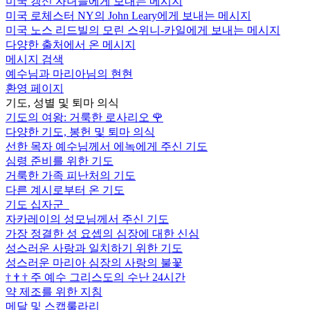
미국 갱신 자녀들에게 보내는 메시지
미국 로체스터 NY의 John Leary에게 보내는 메시지
미국 노스 리드빌의 모린 스위니-카일에게 보내는 메시지
다양한 출처에서 온 메시지
메시지 검색
예수님과 마리아님의 현현
환영 페이지
기도, 성별 및 퇴마 의식
기도의 여왕: 거룩한 로사리오
🌹
다양한 기도, 봉헌 및 퇴마 의식
선한 목자 예수님께서 에녹에게 주신 기도
심령 준비를 위한 기도
거룩한 가족 피난처의 기도
다른 계시로부터 온 기도
기도 십자군
자카레이의 성모님께서 주신 기도
가장 정결한 성 요셉의 심장에 대한 신심
성스러운 사랑과 일치하기 위한 기도
성스러운 마리아 심장의 사랑의 불꽃
†
†
†
주 예수 그리스도의 수난 24시간
약 제조를 위한 지침
메달 및 스캡룰라리