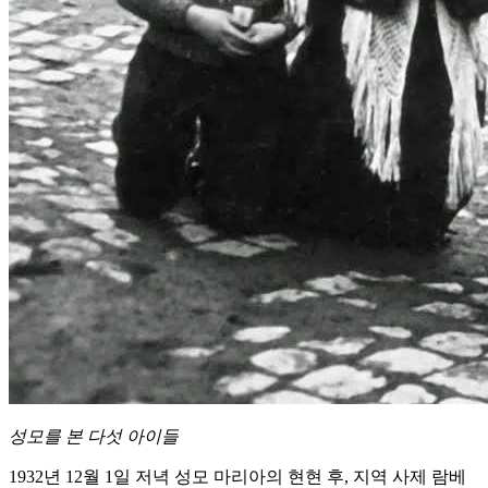
성모를 본 다섯 아이들
1932년 12월 1일 저녁 성모 마리아의 현현 후, 지역 사제 람베