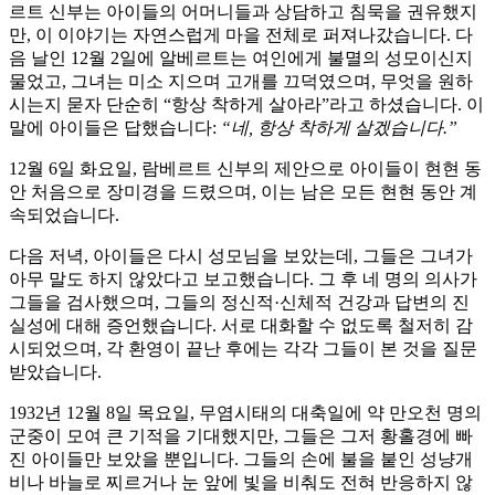
르트 신부는 아이들의 어머니들과 상담하고 침묵을 권유했지
만, 이 이야기는 자연스럽게 마을 전체로 퍼져나갔습니다. 다
음 날인 12월 2일에 알베르트는 여인에게 불멸의 성모이신지
물었고, 그녀는 미소 지으며 고개를 끄덕였으며, 무엇을 원하
시는지 묻자 단순히
“항상 착하게 살아라”
라고 하셨습니다. 이
말에 아이들은 답했습니다:
“네, 항상 착하게 살겠습니다.”
12월 6일 화요일, 람베르트 신부의 제안으로 아이들이 현현 동
안 처음으로 장미경을 드렸으며, 이는 남은 모든 현현 동안 계
속되었습니다.
다음 저녁, 아이들은 다시 성모님을 보았는데, 그들은 그녀가
아무 말도 하지 않았다고 보고했습니다. 그 후 네 명의 의사가
그들을 검사했으며, 그들의 정신적·신체적 건강과 답변의 진
실성에 대해 증언했습니다. 서로 대화할 수 없도록 철저히 감
시되었으며, 각 환영이 끝난 후에는 각각 그들이 본 것을 질문
받았습니다.
1932년 12월 8일 목요일, 무염시태의 대축일에 약 만오천 명의
군중이 모여 큰 기적을 기대했지만, 그들은 그저 황홀경에 빠
진 아이들만 보았을 뿐입니다. 그들의 손에 불을 붙인 성냥개
비나 바늘로 찌르거나 눈 앞에 빛을 비춰도 전혀 반응하지 않