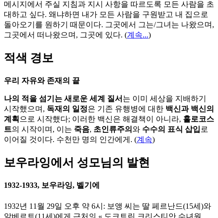
메시지에서 주실 지침과 지시 사항을 따르도록 모든 사람을 초
대하고 싶다. 왜냐하면 내가 모든 사람을 구원받고 내 집으로
돌아오기를 원하기 때문이다. 그곳에서 그는/그녀는 나왔으며,
그곳에서 떠나왔으며, 그곳에 있다.
(
계속...
)
적색 경보
우리 자유와 존재의 끝
나의 적을 섬기는 새로운 세계 질서
는 이미 세상을 지배하기
시작했으며,
독재의 일정
은 기존 유행병에 대한
백신과 백신의
계획
으로 시작했다; 이러한 백신은 해결책이 아니라,
홀로코스
트
의 시작이며, 이는
죽음
,
초인류주의
와
수수의 표식 삽입
로
이어질 것이다. 수천만 명의 인간에게. (
계속
)
보우라잉에서 성모님의 발현
1932-1933, 보우라잉, 벨기에
1932년 11월 29일 오후 약 6시: 보앵 씨는 딸 페르난드(15세)와
알베르트(11세)에게 근처의 « 도크트린 크리스티안 수녀원