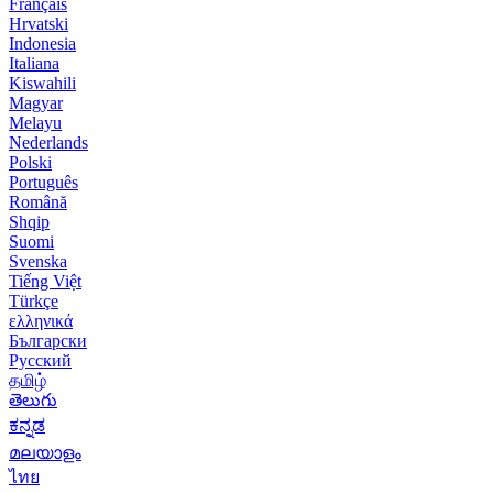
Français
Hrvatski
Indonesia
Italiana
Kiswahili
Magyar
Melayu
Nederlands
Polski
Português
Română
Shqip
Suomi
Svenska
Tiếng Việt
Türkçe
ελληνικά
Български
Русский
தமிழ்
తెలుగు
ಕನ್ನಡ
മലയാളം
ไทย