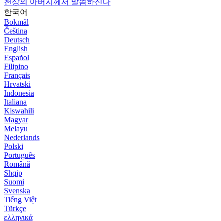
천상의 아버지께서 말씀하신다
한국어
Bokmål
Čeština
Deutsch
English
Español
Filipino
Français
Hrvatski
Indonesia
Italiana
Kiswahili
Magyar
Melayu
Nederlands
Polski
Português
Română
Shqip
Suomi
Svenska
Tiếng Việt
Türkçe
ελληνικά