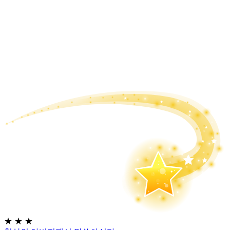
★
★
★