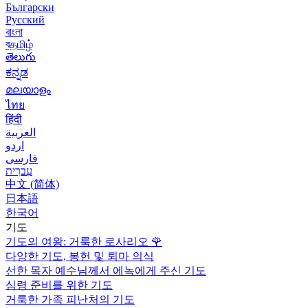
Български
Русский
বাংলা
বதமிழ்
తెలుగు
ಕನ್ನಡ
മലയാളം
ไทย
हिंदी
العربية
اردو
فارسی
עִברִית
中文 (简体)
日本語
한국어
기도
기도의 여왕: 거룩한 로사리오
🌹
다양한 기도, 봉헌 및 퇴마 의식
선한 목자 예수님께서 에녹에게 주신 기도
심령 준비를 위한 기도
거룩한 가족 피난처의 기도