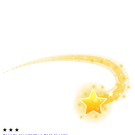
★
★
★