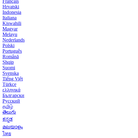
Français
Hrvatski
Indonesia
Italiana
Kiswahili
Magyar
Melayu
Nederlands
Polski
Português
Română
Shqip
Suomi
Svenska
Tiếng Việt
Türkçe
ελληνικά
Български
Русский
தமிழ்
తెలుగు
ಕನ್ನಡ
മലയാളം
ไทย