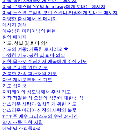
미국 갱신 자녀들에게 보내는 메시지
미국 로체스터 NY의 John Leary에게 보내는 메시지
미국 노스 리드빌의 모린 스위니-카일에게 보내는 메시지
다양한 출처에서 온 메시지
메시지 검색
예수님과 마리아님의 현현
환영 페이지
기도, 성별 및 퇴마 의식
기도의 여왕: 거룩한 로사리오
🌹
다양한 기도, 봉헌 및 퇴마 의식
선한 목자 예수님께서 에녹에게 주신 기도
심령 준비를 위한 기도
거룩한 가족 피난처의 기도
다른 계시로부터 온 기도
기도 십자군
자카레이의 성모님께서 주신 기도
가장 정결한 성 요셉의 심장에 대한 신심
성스러운 사랑과 일치하기 위한 기도
성스러운 마리아 심장의 사랑의 불꽃
†
†
†
주 예수 그리스도의 수난 24시간
약 제조를 위한 지침
메달 및 스캡룰라리