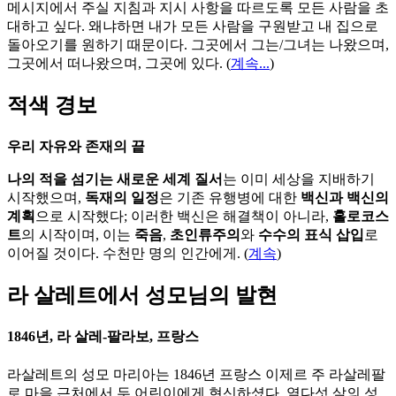
메시지에서 주실 지침과 지시 사항을 따르도록 모든 사람을 초
대하고 싶다. 왜냐하면 내가 모든 사람을 구원받고 내 집으로
돌아오기를 원하기 때문이다. 그곳에서 그는/그녀는 나왔으며,
그곳에서 떠나왔으며, 그곳에 있다.
(
계속...
)
적색 경보
우리 자유와 존재의 끝
나의 적을 섬기는 새로운 세계 질서
는 이미 세상을 지배하기
시작했으며,
독재의 일정
은 기존 유행병에 대한
백신과 백신의
계획
으로 시작했다; 이러한 백신은 해결책이 아니라,
홀로코스
트
의 시작이며, 이는
죽음
,
초인류주의
와
수수의 표식 삽입
로
이어질 것이다. 수천만 명의 인간에게. (
계속
)
라 살레트에서 성모님의 발현
1846년, 라 살레-팔라보, 프랑스
라살레트의 성모 마리아는 1846년 프랑스 이제르 주 라살레팔
로 마을 근처에서 두 어린이에게 현신하셨다. 열다섯 살의 성