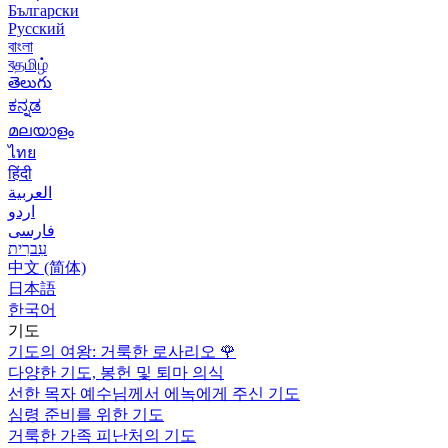
Български
Русский
বাংলা
বதமிழ்
తెలుగు
ಕನ್ನಡ
മലയാളം
ไทย
हिंदी
العربية
اردو
فارسی
עִברִית
中文 (简体)
日本語
한국어
기도
기도의 여왕: 거룩한 로사리오
🌹
다양한 기도, 봉헌 및 퇴마 의식
선한 목자 예수님께서 에녹에게 주신 기도
심령 준비를 위한 기도
거룩한 가족 피난처의 기도