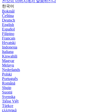
천상의 아버지께서 말씀하신다
한국어
Bokmål
Čeština
Deutsch
English
Español
Filipino
Français
Hrvatski
Indonesia
Italiana
Kiswahili
Magyar
Melayu
Nederlands
Polski
Português
Română
Shqip
Suomi
Svenska
Tiếng Việt
Türkçe
ελληνικά