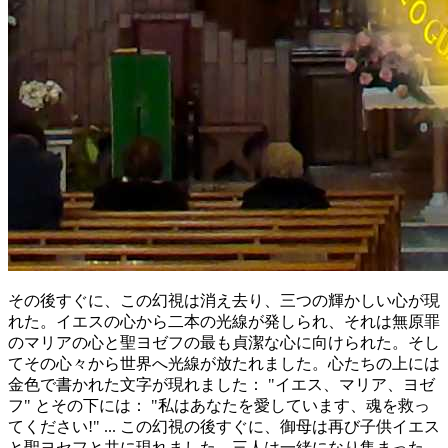
その後すぐに、この幻視は消え去り、三つの輝かしい心が現
れた。イエスの心から二本の光線が発しられ、それは無原罪
のマリアの心と聖ヨゼフの最も貞潔な心に向けられた。そし
てその心々から世界へ光線が放たれました。心たちの上には
金色で書かれた文字が現れました：
"イエス、マリア、ヨゼ
フ"
とその下には：
"私はあなたを愛しています、魂を救っ
てください!"
... この幻視の後すぐに、御母は再び子供イエス
と聖ヨセフと共に現れました。三人は一緒になり集まった