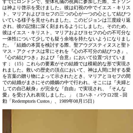
すでにロンドンで、聖体礼儀の祝典に参加した際、エドソン
は神より啓示を受けました。彼は幻視の中でイエス・キリス
ト、マリアおよびヨセフの三つの心が一つの心として結びつ
いている様子を見せられました。このビジョンは三度繰り返
され、彼の記憶に深く刻まれるようにしました。そのため、
彼はイエス・キリスト、マリアおよびヨセフの心の不可分な
一体性について少しでも疑う余地を持たないようになりまし
た。「結婚の本質を検討する際、聖アウグスティヌスと聖ト
マス・アクィナスは常にそれを『心の不可分の結びつき』、
『心の結びつき』および『合意』において位置づけていま
す；（15）これらの要素がその結婚では模範的な形で実現さ
れました。救いの歴史の頂点において、神は人間に対する愛
を言葉の贈り物によって示されたとき、マリアとヨセフの間
での結婚がまさにその婚姻の中で行われ、そこには『夫婦と
しての自己献身』が完全な『自由』で実現され、『そんな
愛』を受け入れ表現しました。」（ヨハネ・パウロ2世 - 回
勅「Redemptoris Custos」、1989年08月15日）