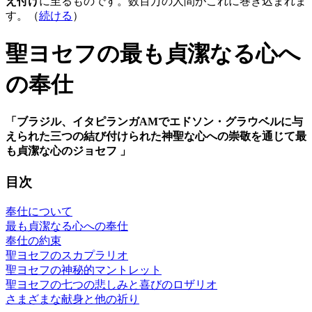
え付け
に至るものです。数百万の人間がこれに巻き込まれま
す。（
続ける
）
聖ヨセフの最も貞潔なる心へ
の奉仕
「ブラジル、イタピランガAMでエドソン・グラウベルに与
えられた三つの結び付けられた神聖な心への崇敬を通じて最
も貞潔な心のジョセフ 」
目次
奉仕について
最も貞潔なる心への奉仕
奉仕の約束
聖ヨセフのスカプラリオ
聖ヨセフの神秘的マントレット
聖ヨセフの七つの悲しみと喜びのロザリオ
さまざまな献身と他の祈り