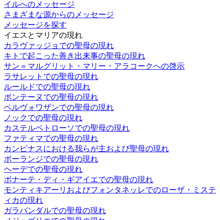
イルへのメッセージ
さまざまな源からのメッセージ
メッセージを探す
イエスとマリアの現れ
カラヴァッジョでの聖母の現れ
キトで起こった善き出来事の聖母の現れ
サン＝マルグリット・マリー・アラコークへの啓示
ラサレットでの聖母の現れ
ルールドでの聖母の現れ
ポンテーヌでの聖母の現れ
ペルヴォワザンでの聖母の現れ
ノックでの聖母の現れ
カステルペトローソでの聖母の現れ
ファティマでの聖母の現れ
カンピナスにおける我らが主および聖母の現れ
ボーランジでの聖母の現れ
ヘーデでの聖母の現れ
ボナーテ・ディ・ギアイエでの聖母の現れ
モンティキアーリおよびフォンタネッレでのローザ・ミステ
ィカの現れ
ガラバンダルでの聖母の現れ