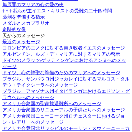
無原罪のマリアの心の愛の炎
†
†
†
我らが主イエス・キリストの受難の二十四時間
薬剤を準備する指示
メダルとスカプラリオ
奇跡的な像
天からのメッセージ
最近のメッセージ
コロンビアのエノクに対する善き牧者イエスのメッセージ
アルゼンチン、ルズ・デ・マリアに対するマリアの啓示
ドイツのメラッツ/ゲッティンゲンにおけるアンヌへのメッ
セージ
ドイツ、心の神聖な準備のためのマリアへのメッセージ
ブラジル、サンパウロ州ジャカレイに対するマルコス・タル
デウ・テイクシーラへのメッセージ
ブラジル、アマゾナス州イタピランガにおけるエドソン・グ
ラウベルへのメッセージ
アメリカ合衆国の聖家族避難所へのメッセージ
アメリカ合衆国のリニューアルの子供たちへのメッセージ
アメリカ合衆国ニューヨーク州ロチェスターにおけるジョ
ン・レアリーへのメッセージ
アメリカ合衆国北リッジビルのモーリン・スウィーニー＝カ