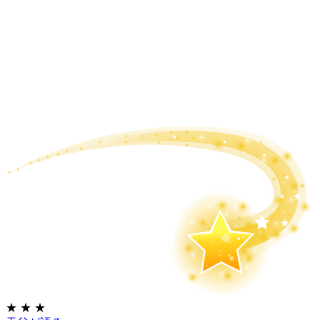
★
★
★