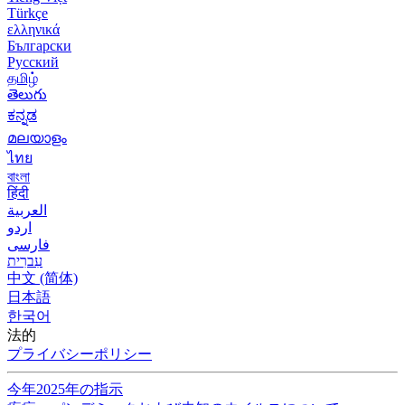
Türkçe
ελληνικά
Български
Русский
தமிழ்
తెలుగు
ಕನ್ನಡ
മലയാളം
ไทย
বাংলা
हिंदी
العربية
اردو
فارسی
עִברִית
中文 (简体)
日本語
한국어
法的
プライバシーポリシー
今年2025年の指示