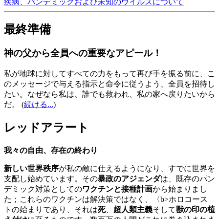
疾病、パンデミックおよび未知のウイルスについて
最終準備
神の父から全員への重要なアピール！
私が地球に対してすべての力をもって再び手を振る前に、こ
のメッセージで与える指示と命令に従うよう、全員を招待し
たい。なぜなら私は、誰でも救われ、私の家へ戻りたいから
だ。
(
続ける...
)
レッドアラート
我々の自由、存在の終わり
新しい世界秩序
が私の敵に仕えるようになり、すでに世界を
支配し始めています。その
暴政のアジェンダ
は、既存のパン
デミック対策としての
ワクチンと接種計画
から始まりまし
た；これらのワクチンは解決策ではなく、〈b>ホロコース
トの始まりであり、それは
死
、
超人類主義
そして
獣の印の植