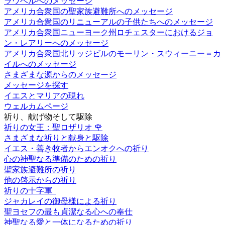
ラウベルへのメッセージ
アメリカ合衆国の聖家族避難所へのメッセージ
アメリカ合衆国のリニューアルの子供たちへのメッセージ
アメリカ合衆国ニューヨーク州ロチェスターにおけるジョ
ン・レアリーへのメッセージ
アメリカ合衆国北リッジビルのモーリン・スウィーニー＝カ
イルへのメッセージ
さまざまな源からのメッセージ
メッセージを探す
イエスとマリアの現れ
ウェルカムページ
祈り、献げ物そして駆除
祈りの女王：聖ロザリオ
🌹
さまざまな祈りと献身と駆除
イエス・善き牧者からエンオクへの祈り
心の神聖なる準備のための祈り
聖家族避難所の祈り
他の啓示からの祈り
祈りの十字軍
ジャカレイの御母様による祈り
聖ヨセフの最も貞潔なる心への奉仕
神聖なる愛と一体になるための祈り