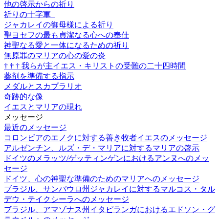
他の啓示からの祈り
祈りの十字軍
ジャカレイの御母様による祈り
聖ヨセフの最も貞潔なる心への奉仕
神聖なる愛と一体になるための祈り
無原罪のマリアの心の愛の炎
†
†
†
我らが主イエス・キリストの受難の二十四時間
薬剤を準備する指示
メダルとスカプラリオ
奇跡的な像
イエスとマリアの現れ
メッセージ
最近のメッセージ
コロンビアのエノクに対する善き牧者イエスのメッセージ
アルゼンチン、ルズ・デ・マリアに対するマリアの啓示
ドイツのメラッツ/ゲッティンゲンにおけるアンヌへのメッ
セージ
ドイツ、心の神聖な準備のためのマリアへのメッセージ
ブラジル、サンパウロ州ジャカレイに対するマルコス・タル
デウ・テイクシーラへのメッセージ
ブラジル、アマゾナス州イタピランガにおけるエドソン・グ