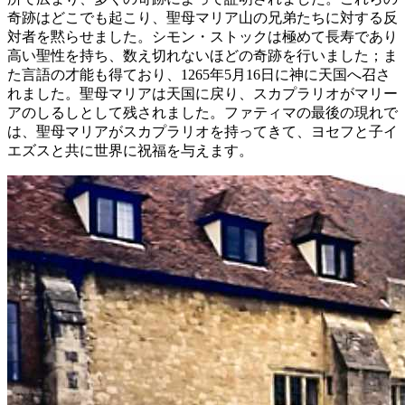
奇跡はどこでも起こり、聖母マリア山の兄弟たちに対する反
対者を黙らせました。シモン・ストックは極めて長寿であり
高い聖性を持ち、数え切れないほどの奇跡を行いました；ま
た言語の才能も得ており、1265年5月16日に神に天国へ召さ
れました。聖母マリアは天国に戻り、スカプラリオがマリー
アのしるしとして残されました。ファティマの最後の現れで
は、聖母マリアがスカプラリオを持ってきて、ヨセフと子イ
エズスと共に世界に祝福を与えます。