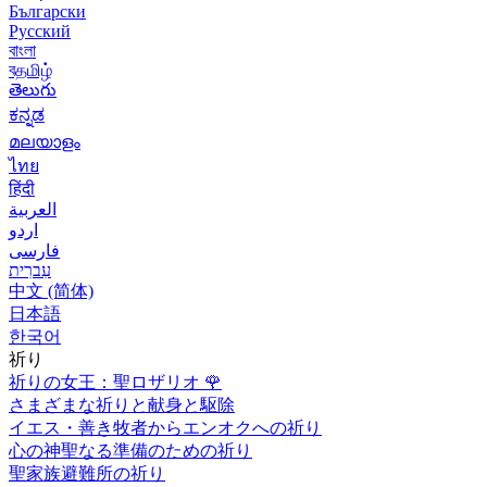
Български
Русский
বাংলা
বதமிழ்
తెలుగు
ಕನ್ನಡ
മലയാളം
ไทย
हिंदी
العربية
اردو
فارسی
עִברִית
中文 (简体)
日本語
한국어
祈り
祈りの女王：聖ロザリオ
🌹
さまざまな祈りと献身と駆除
イエス・善き牧者からエンオクへの祈り
心の神聖なる準備のための祈り
聖家族避難所の祈り