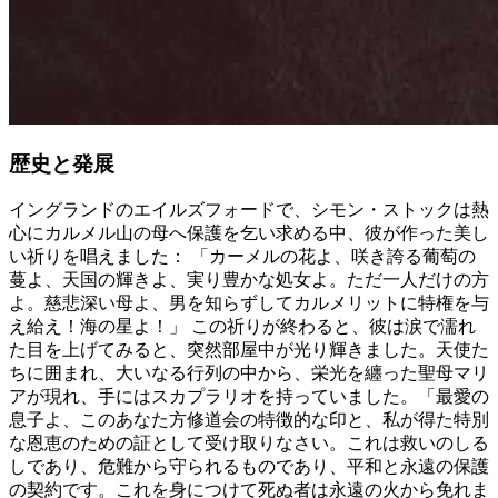
歴史と発展
イングランドのエイルズフォードで、シモン・ストックは熱
心にカルメル山の母へ保護を乞い求める中、彼が作った美し
い祈りを唱えました：
「カーメルの花よ、咲き誇る葡萄の
蔓よ、天国の輝きよ、実り豊かな処女よ。ただ一人だけの方
よ。慈悲深い母よ、男を知らずしてカルメリットに特権を与
え給え！海の星よ！」
この祈りが終わると、彼は涙で濡れ
た目を上げてみると、突然部屋中が光り輝きました。天使た
ちに囲まれ、大いなる行列の中から、栄光を纏った聖母マリ
アが現れ、手にはスカプラリオを持っていました。「最愛の
息子よ、このあなた方修道会の特徴的な印と、私が得た特別
な恩恵のための証として受け取りなさい。これは救いのしる
しであり、危難から守られるものであり、平和と永遠の保護
の契約です。これを身につけて死ぬ者は永遠の火から免れま