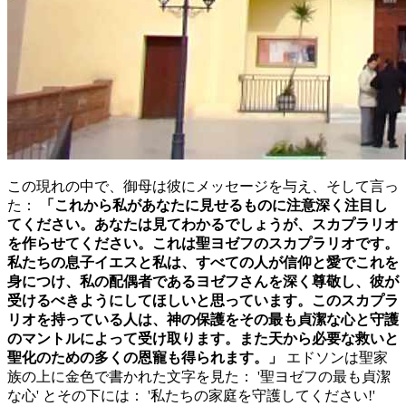
この現れの中で、御母は彼にメッセージを与え、そして言っ
た：
「これから私があなたに見せるものに注意深く注目し
てください。あなたは見てわかるでしょうが、スカプラリオ
を作らせてください。これは聖ヨゼフのスカプラリオです。
私たちの息子イエスと私は、すべての人が信仰と愛でこれを
身につけ、私の配偶者であるヨゼフさんを深く尊敬し、彼が
受けるべきようにしてほしいと思っています。このスカプラ
リオを持っている人は、神の保護をその最も貞潔な心と守護
のマントルによって受け取ります。また天から必要な救いと
聖化のための多くの恩寵も得られます。」
エドソンは聖家
族の上に金色で書かれた文字を見た：
'聖ヨゼフの最も貞潔
な心'
とその下には：
'私たちの家庭を守護してください!'