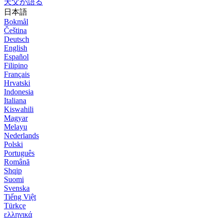
天父が語る
日本語
Bokmål
Čeština
Deutsch
English
Español
Filipino
Français
Hrvatski
Indonesia
Italiana
Kiswahili
Magyar
Melayu
Nederlands
Polski
Português
Română
Shqip
Suomi
Svenska
Tiếng Việt
Türkçe
ελληνικά