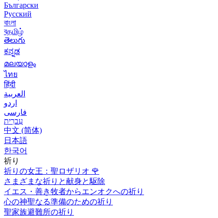
Български
Русский
বাংলা
বதமிழ்
తెలుగు
ಕನ್ನಡ
മലയാളം
ไทย
हिंदी
العربية
اردو
فارسی
עִברִית
中文 (简体)
日本語
한국어
祈り
祈りの女王：聖ロザリオ
🌹
さまざまな祈りと献身と駆除
イエス・善き牧者からエンオクへの祈り
心の神聖なる準備のための祈り
聖家族避難所の祈り