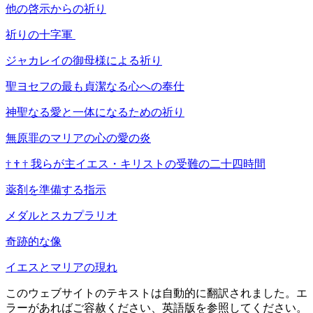
他の啓示からの祈り
祈りの十字軍
ジャカレイの御母様による祈り
聖ヨセフの最も貞潔なる心への奉仕
神聖なる愛と一体になるための祈り
無原罪のマリアの心の愛の炎
†
†
†
我らが主イエス・キリストの受難の二十四時間
薬剤を準備する指示
メダルとスカプラリオ
奇跡的な像
イエスとマリアの現れ
このウェブサイトのテキストは自動的に翻訳されました。エ
ラーがあればご容赦ください、英語版を参照してください。