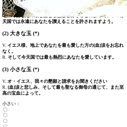
んだ方の涙を差し上げるためです。お優しい御師匠よ、その
教えから私たちが得られるものがあるようにしてください。
地上であなたの最も聖なる意志を行うことによって、いつか
天国では永遠にあなたを讃えることを許されますよう。
(2)
大きな玉
(*)
V.
イエス様、地上であなたを最も愛した方の[血]涙をお忘れ
なく。
R.
そして今天国では最も熱烈にあなたを愛しています。
(3)
小さな玉
(*)
V.
オ・イエス、我々の懇願と請求をお聞きください
R.
[血]涙と悲しみ、そして最も聖なる御母の通じて、また至
高の宝血によって。
小さい：