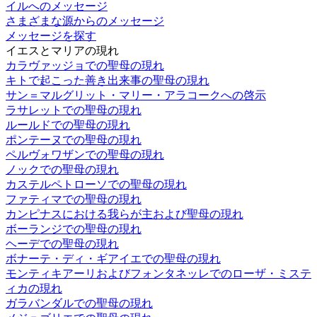
イルへのメッセージ
さまざまな源からのメッセージ
メッセージを探す
イエスとマリアの現れ
カラヴァッジョでの聖母の現れ
キトで起こった善き出来事の聖母の現れ
サン＝マルグリット・マリー・アラコークへの啓示
ラサレットでの聖母の現れ
ルールドでの聖母の現れ
ポンテーヌでの聖母の現れ
ペルヴォワザンでの聖母の現れ
ノックでの聖母の現れ
カステルペトローソでの聖母の現れ
ファティマでの聖母の現れ
カンピナスにおける我らが主および聖母の現れ
ボーランジでの聖母の現れ
ヘーデでの聖母の現れ
ボナーテ・ディ・ギアイエでの聖母の現れ
モンティキアーリおよびフォンタネッレでのローザ・ミステ
ィカの現れ
ガラバンダルでの聖母の現れ