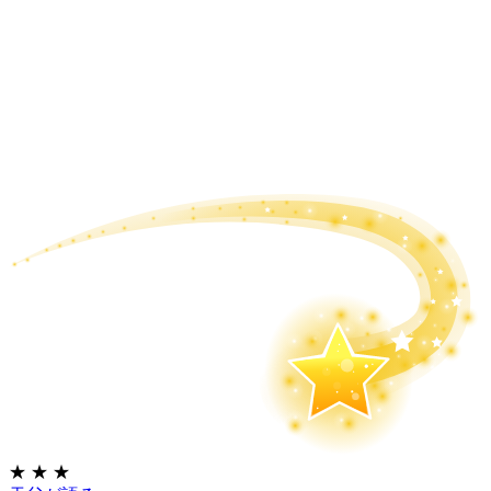
★
★
★