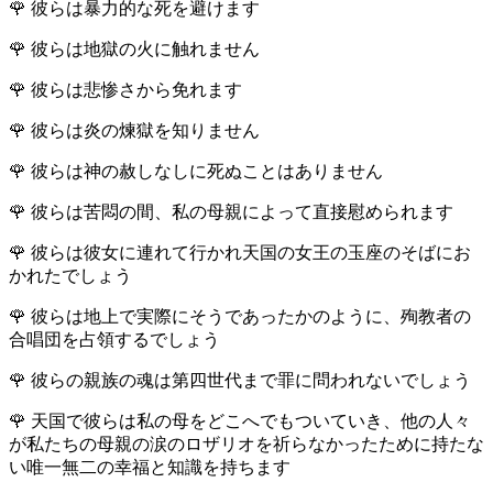
🌹
彼らは暴力的な死を避けます
🌹
彼らは地獄の火に触れません
🌹
彼らは悲惨さから免れます
🌹
彼らは炎の煉獄を知りません
🌹
彼らは神の赦しなしに死ぬことはありません
🌹
彼らは苦悶の間、私の母親によって直接慰められます
🌹
彼らは彼女に連れて行かれ天国の女王の玉座のそばにお
かれたでしょう
🌹
彼らは地上で実際にそうであったかのように、殉教者の
合唱団を占領するでしょう
🌹
彼らの親族の魂は第四世代まで罪に問われないでしょう
🌹
天国で彼らは私の母をどこへでもついていき、他の人々
が私たちの母親の涙のロザリオを祈らなかったために持たな
い唯一無二の幸福と知識を持ちます