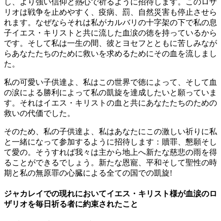
し、より強い信仰と熱心で祈るように招待します。このロザ
リオは戦争を止めやすく、疫病、罰、自然災害も停止させら
れます。なぜならそれは私がカルバリの十字架の下で私の息
子イエス・キリストと共に流した血涙の徳を持っているから
です。そして私は一生の間、彼とヨセフとともに苦しみなが
らあなたたちのために救いを求めるためにその血を流しまし
た。
私の可愛い子供達よ、私はこの世界で徳によって、そして血
の涙による勝利によって私の凱旋を達成したいと願っていま
す。それはイエス・キリストの血と共にあなたたちのための
救いの代価でした。
そのため、私の子供達よ、私はあなたにこの激しい祈りに私
と一緒になって参加するように招待します：贖罪、懇願そし
て愛の。そうすれば我々は主から地上へ新たな慈悲の雨を得
ることができるでしょう。新たな恩寵、平和そして聖性の時
期と私の無原罪の心臓による全ての国での凱旋!
ジャカレイでの現れにおいてイエス・キリスト様が血涙のロ
ザリオを毎日祈る者に約束されたこと