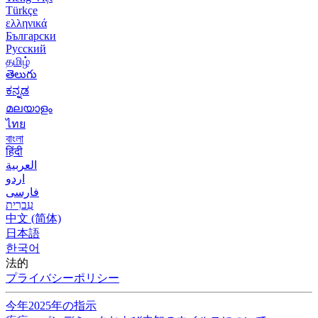
Türkçe
ελληνικά
Български
Русский
தமிழ்
తెలుగు
ಕನ್ನಡ
മലയാളം
ไทย
বাংলা
हिंदी
العربية
اردو
فارسی
עִברִית
中文 (简体)
日本語
한국어
法的
プライバシーポリシー
今年2025年の指示