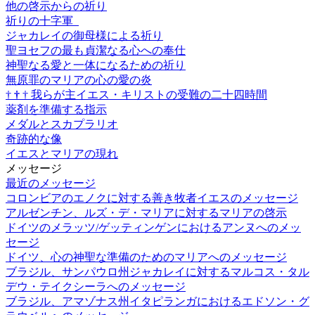
他の啓示からの祈り
祈りの十字軍
ジャカレイの御母様による祈り
聖ヨセフの最も貞潔なる心への奉仕
神聖なる愛と一体になるための祈り
無原罪のマリアの心の愛の炎
†
†
†
我らが主イエス・キリストの受難の二十四時間
薬剤を準備する指示
メダルとスカプラリオ
奇跡的な像
イエスとマリアの現れ
メッセージ
最近のメッセージ
コロンビアのエノクに対する善き牧者イエスのメッセージ
アルゼンチン、ルズ・デ・マリアに対するマリアの啓示
ドイツのメラッツ/ゲッティンゲンにおけるアンヌへのメッ
セージ
ドイツ、心の神聖な準備のためのマリアへのメッセージ
ブラジル、サンパウロ州ジャカレイに対するマルコス・タル
デウ・テイクシーラへのメッセージ
ブラジル、アマゾナス州イタピランガにおけるエドソン・グ