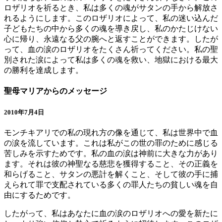
ロザリオを祈るとき、私は多くの魂がサタンの手から解放さ
れるようにします。このロザリオによって、私の迷い込んだ
子どもたちの中から多くの魂を導き戻し、私のかたじけない
心に帰り、永遠なる父の腕へと返すことができます。したが
って、血の涙のロザリオをたくさん祈ってください。私の聖
別された涙によって私は多くの魂を救い、地獄における最大
の勝利を達成します。
聖母マリアからのメッセージ
2010年7月4日
モンチキアリでの私の現れ方の像を通じて、私は世界中で血
の涙を流しています。これは私がこの世の罪のために感じる
苦しみを示すためです。私の血の涙は神前に大きな力があり
ます。それは彼の神聖なる慈悲を獲得すること、その正義を
和らげること、サタンの悪計を解くこと、そして彼の手に捕
えられて罪で支配されている多くの罪人たちの貧しい魂を自
由にするためです。
したがって、私はあなたに血の涙のロザリオへの愛を新たに