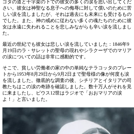
ゴタの道と十字架の下での彼女の多くの涙を思い出してくだ
さい。彼女は神聖なる息子への侮辱に対して償いのために苦
しい涙を流しましたが、それは過去にも未来にも受けるもの
でした。また、神の戒めに従わない多くの魂たちのために彼
女は永遠に失われることを悲しみながらも辛い涙を流しまし
た。
最近の世紀でも彼女は悲しい涙を流していました：1846年9
月19日のラ・サレットの聖母の現れやシラクーザでのマリア
の涙についての話は非常に感動的です。
そこで、貧しい労働者の家の中の単純なテラコッタのプレー
トから1953年8月29日から9月2日まで聖母様の像が何度も涙
を流しました。徹底的な調査の後、シチリアとイタリアの司
教たちはこの涙の奇跡を確認しました。数十万人がそれを見
に来ましたし、ピウス12世はラジオで「おおマリアの涙
よ！」と言いました。