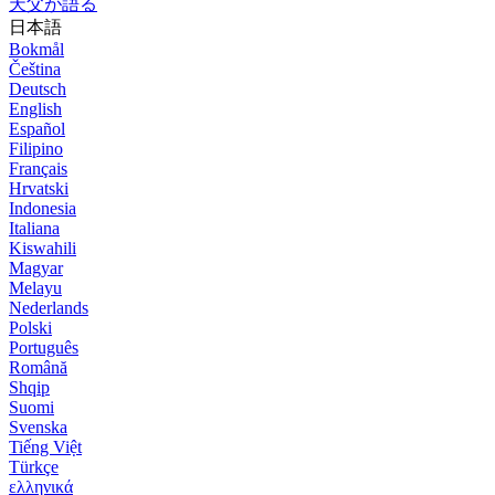
天父が語る
日本語
Bokmål
Čeština
Deutsch
English
Español
Filipino
Français
Hrvatski
Indonesia
Italiana
Kiswahili
Magyar
Melayu
Nederlands
Polski
Português
Română
Shqip
Suomi
Svenska
Tiếng Việt
Türkçe
ελληνικά