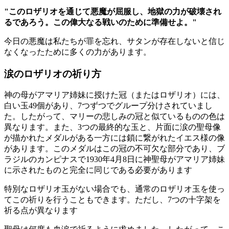
"このロザリオを通じて悪魔が屈服し、地獄の力が破壊され
るであろう。この偉大なる戦いのために準備せよ。"
今日の悪魔は私たちが罪を忘れ、サタンが存在しないと信じ
なくなったために多くの力があります。
涙のロザリオの祈り方
神の母がアマリア姉妹に授けた冠（またはロザリオ）には、
白い玉49個があり、7つずつでグループ分けされていまし
た。したがって、マリーの悲しみの冠と似ているものの色は
異なります。また、3つの最終的な玉と、片面に涙の聖母像
が描かれたメダルがある一方には鎖に繋がれたイエス様の像
があります。このメダルはこの冠の不可欠な部分であり、ブ
ラジルのカンピナスで1930年4月8日に神聖母がアマリア姉妹
に示されたものと完全に同じである必要があります
特別なロザリオ玉がない場合でも、通常のロザリオ玉を使っ
てこの祈りを行うこともできます。ただし、7つの十字架を
祈る点が異なります