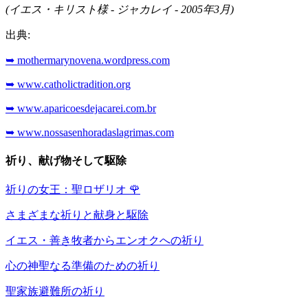
(イエス・キリスト様 - ジャカレイ - 2005年3月)
出典:
➥ mothermarynovena.wordpress.com
➥ www.catholictradition.org
➥ www.aparicoesdejacarei.com.br
➥ www.nossasenhoradaslagrimas.com
祈り、献げ物そして駆除
祈りの女王：聖ロザリオ
🌹
さまざまな祈りと献身と駆除
イエス・善き牧者からエンオクへの祈り
心の神聖なる準備のための祈り
聖家族避難所の祈り