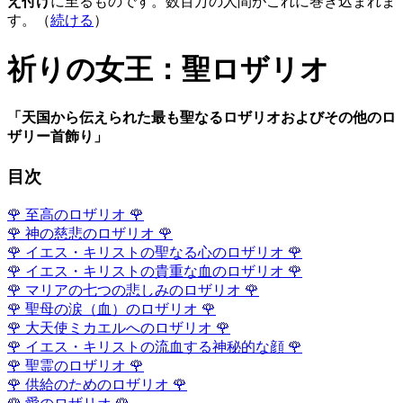
え付け
に至るものです。数百万の人間がこれに巻き込まれま
す。（
続ける
）
祈りの女王：聖ロザリオ
「天国から伝えられた最も聖なるロザリオおよびその他のロ
ザリー首飾り」
目次
🌹
至高のロザリオ
🌹
🌹
神の慈悲のロザリオ
🌹
🌹
イエス・キリストの聖なる心のロザリオ
🌹
🌹
イエス・キリストの貴重な血のロザリオ
🌹
🌹
マリアの七つの悲しみのロザリオ
🌹
🌹
聖母の涙（血）のロザリオ
🌹
🌹
大天使ミカエルへのロザリオ
🌹
🌹
イエス・キリストの流血する神秘的な顔
🌹
🌹
聖霊のロザリオ
🌹
🌹
供給のためのロザリオ
🌹