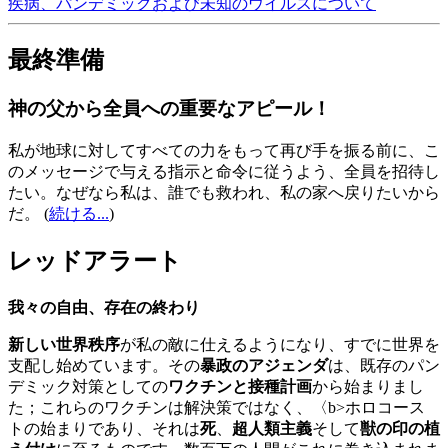
疾病、パンデミックおよび未知のウイルスについて
最終準備
神の父から全員への重要なアピール！
私が地球に対してすべての力をもって再び手を振る前に、こ
のメッセージで与える指示と命令に従うよう、全員を招待し
たい。なぜなら私は、誰でも救われ、私の家へ戻りたいから
だ。
(
続ける...
)
レッドアラート
我々の自由、存在の終わり
新しい世界秩序
が私の敵に仕えるようになり、すでに世界を
支配し始めています。その
暴政のアジェンダ
は、既存のパン
デミック対策としての
ワクチンと接種計画
から始まりまし
た；これらのワクチンは解決策ではなく、〈b>ホロコース
トの始まりであり、それは
死
、
超人類主義
そして
獣の印の植