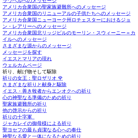
ラウベルへのメッセージ
アメリカ合衆国の聖家族避難所へのメッセージ
アメリカ合衆国のリニューアルの子供たちへのメッセージ
アメリカ合衆国ニューヨーク州ロチェスターにおけるジョ
ン・レアリーへのメッセージ
アメリカ合衆国北リッジビルのモーリン・スウィーニー＝カ
イルへのメッセージ
さまざまな源からのメッセージ
メッセージを探す
イエスとマリアの現れ
ウェルカムページ
祈り、献げ物そして駆除
祈りの女王：聖ロザリオ
🌹
さまざまな祈りと献身と駆除
イエス・善き牧者からエンオクへの祈り
心の神聖なる準備のための祈り
聖家族避難所の祈り
他の啓示からの祈り
祈りの十字軍
ジャカレイの御母様による祈り
聖ヨセフの最も貞潔なる心への奉仕
神聖なる愛と一体になるための祈り