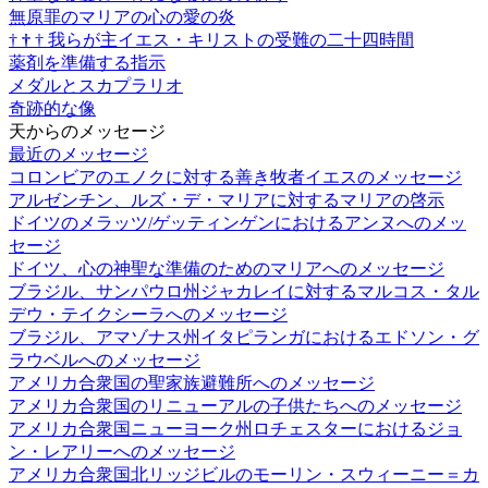
無原罪のマリアの心の愛の炎
†
†
†
我らが主イエス・キリストの受難の二十四時間
薬剤を準備する指示
メダルとスカプラリオ
奇跡的な像
天からのメッセージ
最近のメッセージ
コロンビアのエノクに対する善き牧者イエスのメッセージ
アルゼンチン、ルズ・デ・マリアに対するマリアの啓示
ドイツのメラッツ/ゲッティンゲンにおけるアンヌへのメッ
セージ
ドイツ、心の神聖な準備のためのマリアへのメッセージ
ブラジル、サンパウロ州ジャカレイに対するマルコス・タル
デウ・テイクシーラへのメッセージ
ブラジル、アマゾナス州イタピランガにおけるエドソン・グ
ラウベルへのメッセージ
アメリカ合衆国の聖家族避難所へのメッセージ
アメリカ合衆国のリニューアルの子供たちへのメッセージ
アメリカ合衆国ニューヨーク州ロチェスターにおけるジョ
ン・レアリーへのメッセージ
アメリカ合衆国北リッジビルのモーリン・スウィーニー＝カ