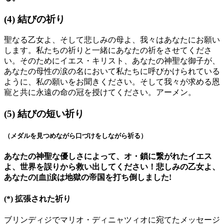
(4)
結びの祈り
聖なる乙女よ、そして悲しみの母よ、我々はあなたにお願い
します。私たちの祈りと一緒にあなたの祈をさせてくださ
い。そのためにイエス・キリスト、あなたの神聖な御子が、
あなたの母性の涙の名において私たちに呼びかけられている
ように、私の願いをお聞きください。そして我々が求める恩
寵と共に永遠の命の冠を授けてください。アーメン。
(5)
結びの短い祈り
（メダルを見つめながら口づけをしながら祈る）
あなたの神聖な優しさによって、オ・鎖に繋がれたイエス
よ、世界を誤りから救い出してください！悲しみの乙女よ、
あなたの[血]涙は地獄の帝国を打ち倒しました!
(*)
拡張された祈り
ブリンディジでマリオ・ディニャツィオに宛てたメッセージ