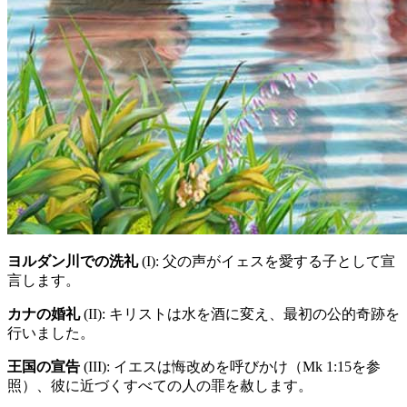
ヨルダン川での洗礼
(I)
: 父の声がイェスを愛する子として宣
言します。
カナの婚礼
(II)
: キリストは水を酒に変え、最初の公的奇跡を
行いました。
王国の宣告
(III)
: イエスは悔改めを呼びかけ（Mk 1:15を参
照）、彼に近づくすべての人の罪を赦します。