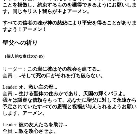
ことを模倣し、約束するものを獲得できるようにお願いしま
す。同じキリスト我らが主よアーメン。
すべての信者の魂が神の慈悲により平安を得ることがありま
すよう！アーメン！
聖父への祈り
（個人的な奉仕のため）
リーダー：
この岩に彼はその教会を建てる...
全員：
...そして死の口がそれを打ち破らない。
Leader:
オ、救い主の母...
全員:
...生ける聖体の住みかであり、天国の輝くバラよ。
我々は謙虚な信頼をもって、あなたに聖父に対して永遠から
予定されていたすべての恩寵と祝福が与えられるようお願い
します。アーメン。
Leader:
彼の友人たちを助け...
全員:
...敵を改心させよ。