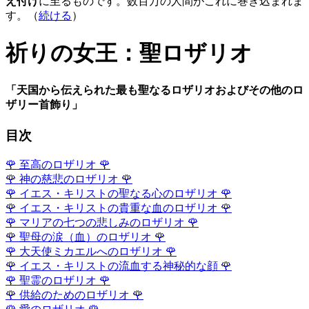
え付け
に至るものです。数百万の人間がこれに巻き込まれま
す。（
続ける
）
祈りの女王：聖ロザリオ
「天国から伝えられた最も聖なるロザリオおよびその他のロ
ザリー首飾り」
目次
🌹
至高のロザリオ
🌹
🌹
神の慈悲のロザリオ
🌹
🌹
イエス・キリストの聖なる心のロザリオ
🌹
🌹
イエス・キリストの貴重な血のロザリオ
🌹
🌹
マリアの七つの悲しみのロザリオ
🌹
🌹
聖母の涙（血）のロザリオ
🌹
🌹
大天使ミカエルへのロザリオ
🌹
🌹
イエス・キリストの流血する神秘的な顔
🌹
🌹
聖霊のロザリオ
🌹
🌹
供給のためのロザリオ
🌹