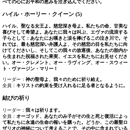
べての心にお平和の恵みを注ぎ込んでください。
ハイル・ホーリー・クイーン
(5)
ハイル、聖なる女王よ。慈悲深き母よ。私たちの命、甘美な
喜びそして希望よ。あなたに我々は叫ぶ、エヴァの流浪する
子らとして：あなたにお嘆きと涙を捧げるこの泣き川で。そ
れでは、最も慈悲深い弁護人よ、その慈悲の目を私たちに向
けてくださいし、そしてこの我々の放逐後、あなたの胎内か
ら生まれた祝福された果実、イエスを私たちにお見せくださ
い。オー・クレメント、オー・ラヴィング、オー・スウィー
ト・ヴァージン・マリー！
リーダー：
神の聖母よ、我々のために祈り給え。
全員：
キリストの約束を受け入れるに足る者となるように。
結びの祈り
リーダー：
我々は祈ります。
全員：
オーゴッド、あなたのみ子がその生と死と復活によっ
て私たちに永遠の生命の報いを購った。どうか、この最聖ロ
ザリオの神秘について考えることで、その中に含まれている