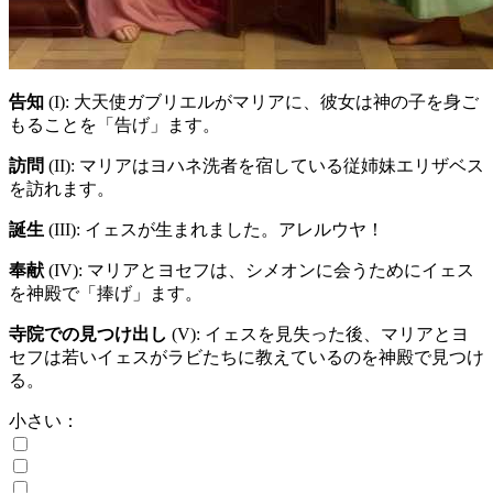
告知
(I)
: 大天使ガブリエルがマリアに、彼女は神の子を身ご
もることを「告げ」ます。
訪問
(II)
: マリアはヨハネ洗者を宿している従姉妹エリザベス
を訪れます。
誕生
(III)
: イェスが生まれました。アレルウヤ！
奉献
(IV)
: マリアとヨセフは、シメオンに会うためにイェス
を神殿で「捧げ」ます。
寺院での見つけ出し
(V)
: イェスを見失った後、マリアとヨ
セフは若いイェスがラビたちに教えているのを神殿で見つけ
る。
小さい：