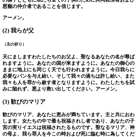
恩寵の仲介者であることを信じます。
アーメン。
(2)
我らが父
（主の祈り）
天にましますわたしたちのお父よ、聖なるあなたの名が尊ば
れますように。あなたの国が来ますように。あなたの御心の
ままに地上にも同じく天でも行われますように。今日我らに
必要なパンを与え給い、そして我々の過ちは許し給い、また
我々も人を罪から赦す者となりますように。わたしたちを試
みに陥れず、悪より救い出してください。アーメン。
(3)
歓びのマリア
歓びのマリア、あなたに恵みが満ちています。主と共におわ
します。女たちの中で最も祝福されし者であり、あなたの子
宮の実りイエスは祝福されたるものです。聖なるマリア、神
の母よ、我ら罪人を今この時および死に臨む時に為してくだ