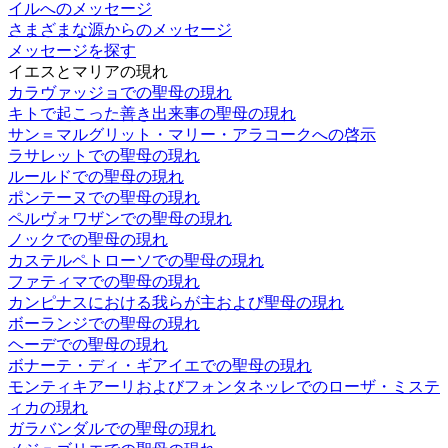
イルへのメッセージ
さまざまな源からのメッセージ
メッセージを探す
イエスとマリアの現れ
カラヴァッジョでの聖母の現れ
キトで起こった善き出来事の聖母の現れ
サン＝マルグリット・マリー・アラコークへの啓示
ラサレットでの聖母の現れ
ルールドでの聖母の現れ
ポンテーヌでの聖母の現れ
ペルヴォワザンでの聖母の現れ
ノックでの聖母の現れ
カステルペトローソでの聖母の現れ
ファティマでの聖母の現れ
カンピナスにおける我らが主および聖母の現れ
ボーランジでの聖母の現れ
ヘーデでの聖母の現れ
ボナーテ・ディ・ギアイエでの聖母の現れ
モンティキアーリおよびフォンタネッレでのローザ・ミステ
ィカの現れ
ガラバンダルでの聖母の現れ