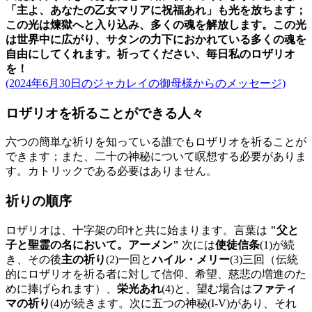
「主よ、あなたの乙女マリアに祝福あれ」も光を放ちます；
この光は煉獄へと入り込み、多くの魂を解放します。この光
は世界中に広がり、サタンの力下におかれている多くの魂を
自由にしてくれます。祈ってください、毎日私のロザリオ
を！
(2024年6月30日のジャカレイの御母様からのメッセージ)
ロザリオを祈ることができる人々
六つの簡単な祈りを知っている誰でもロザリオを祈ることが
できます；また、二十の神秘について瞑想する必要がありま
す。カトリックである必要はありません。
祈りの順序
ロザリオは、十字架の印
†
と共に始まります。言葉は
"父と
子と聖霊の名において。アーメン"
次には
使徒信条
(1)
が続
き、その後
主の祈り
(2)
一回と
ハイル・メリー
(3)
三回（伝統
的にロザリオを祈る者に対して信仰、希望、慈悲の増進のた
めに捧げられます）、
栄光あれ
(4)
と、望む場合は
ファティ
マの祈り
(4)
が続きます。次に五つの神秘
(I-V)
があり、それ