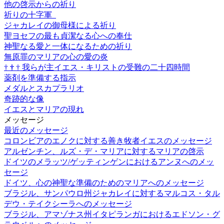
他の啓示からの祈り
祈りの十字軍
ジャカレイの御母様による祈り
聖ヨセフの最も貞潔なる心への奉仕
神聖なる愛と一体になるための祈り
無原罪のマリアの心の愛の炎
†
†
†
我らが主イエス・キリストの受難の二十四時間
薬剤を準備する指示
メダルとスカプラリオ
奇跡的な像
イエスとマリアの現れ
メッセージ
最近のメッセージ
コロンビアのエノクに対する善き牧者イエスのメッセージ
アルゼンチン、ルズ・デ・マリアに対するマリアの啓示
ドイツのメラッツ/ゲッティンゲンにおけるアンヌへのメッ
セージ
ドイツ、心の神聖な準備のためのマリアへのメッセージ
ブラジル、サンパウロ州ジャカレイに対するマルコス・タル
デウ・テイクシーラへのメッセージ
ブラジル、アマゾナス州イタピランガにおけるエドソン・グ