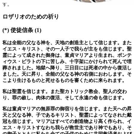
す。
ロザリオのための祈り
(*)
使徒信条
(1)
私は全能の父なる神を、天地の創造主として信じます。また
イエス・キリスト、その一人子で我らが主をも信じます。聖
霊によって成された御身は、童貞マリアより生まれ、ポンテ
ィウス・ピラトの下に苦しみ、十字架にかけられて死んで埋
葬されました。地獄へ降り、三日目には死者の中から復活し
ました。天に昇り、全能の父なる神の右側におわします。そ
こより生けるものと死せるものを審くために来られます。
私は聖霊を信じます。また聖カトリック教会、聖人の交わ
り、罪の赦し、肉体の復活、そして永遠の命も信じます。
私は童貞マリアの無原罪の御宿りを信じます。また天への昇
天と父なる神、子であるキリスト、聖霊によってなされた戴
冠も信じます。マリアはすべての創造物より高く作られ、イ
エス・キリストすなわち我らが救世主であり神でもあり、そ
の御子とともに私たち全ての子供のために共同救済者および