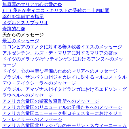
無原罪のマリアの心の愛の炎
†
†
†
我らが主イエス・キリストの受難の二十四時間
薬剤を準備する指示
メダルとスカプラリオ
奇跡的な像
天からのメッセージ
最近のメッセージ
コロンビアのエノクに対する善き牧者イエスのメッセージ
アルゼンチン、ルズ・デ・マリアに対するマリアの啓示
ドイツのメラッツ/ゲッティンゲンにおけるアンヌへのメッ
セージ
ドイツ、心の神聖な準備のためのマリアへのメッセージ
ブラジル、サンパウロ州ジャカレイに対するマルコス・タル
デウ・テイクシーラへのメッセージ
ブラジル、アマゾナス州イタピランガにおけるエドソン・グ
ラウベルへのメッセージ
アメリカ合衆国の聖家族避難所へのメッセージ
アメリカ合衆国のリニューアルの子供たちへのメッセージ
アメリカ合衆国ニューヨーク州ロチェスターにおけるジョ
ン・レアリーへのメッセージ
アメリカ合衆国北リッジビルのモーリン・スウィーニー＝カ