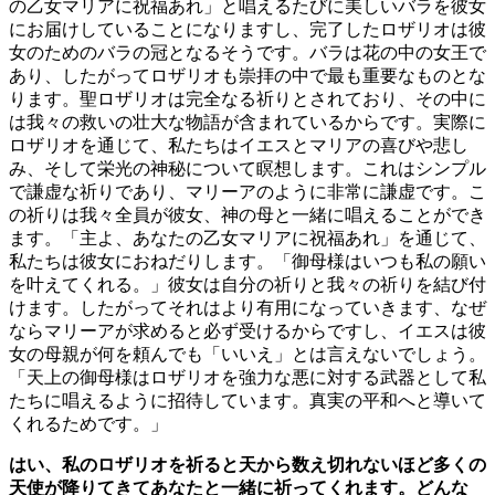
の乙女マリアに祝福あれ」と唱えるたびに美しいバラを彼女
にお届けしていることになりますし、完了したロザリオは彼
女のためのバラの冠となるそうです。バラは花の中の女王で
あり、したがってロザリオも崇拝の中で最も重要なものとな
ります。聖ロザリオは完全なる祈りとされており、その中に
は我々の救いの壮大な物語が含まれているからです。実際に
ロザリオを通じて、私たちはイエスとマリアの喜びや悲し
み、そして栄光の神秘について瞑想します。これはシンプル
で謙虚な祈りであり、マリーアのように非常に謙虚です。こ
の祈りは我々全員が彼女、神の母と一緒に唱えることができ
ます。「主よ、あなたの乙女マリアに祝福あれ」を通じて、
私たちは彼女におねだりします。「御母様はいつも私の願い
を叶えてくれる。」彼女は自分の祈りと我々の祈りを結び付
けます。したがってそれはより有用になっていきます、なぜ
ならマリーアが求めると必ず受けるからですし、イエスは彼
女の母親が何を頼んでも「いいえ」とは言えないでしょう。
「天上の御母様はロザリオを強力な悪に対する武器として私
たちに唱えるように招待しています。真実の平和へと導いて
くれるためです。」
はい、私のロザリオを祈ると天から数え切れないほど多くの
天使が降りてきてあなたと一緒に祈ってくれます。どんな