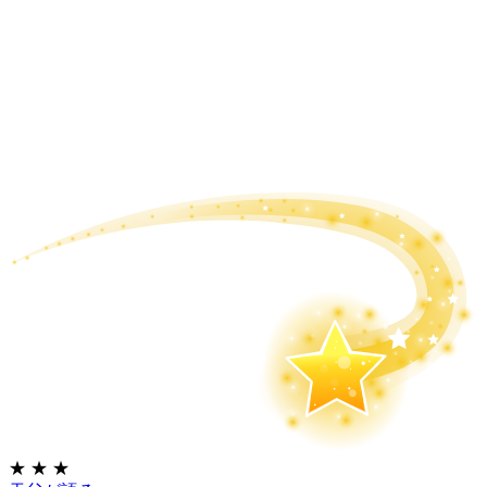
★
★
★