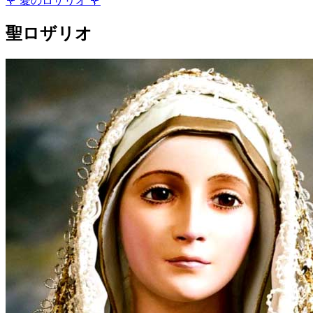
🌹
愛のロザリオ
🌹
聖ロザリオ