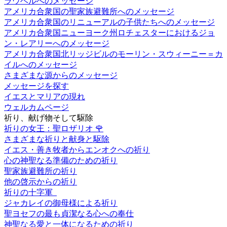
ラウベルへのメッセージ
アメリカ合衆国の聖家族避難所へのメッセージ
アメリカ合衆国のリニューアルの子供たちへのメッセージ
アメリカ合衆国ニューヨーク州ロチェスターにおけるジョ
ン・レアリーへのメッセージ
アメリカ合衆国北リッジビルのモーリン・スウィーニー＝カ
イルへのメッセージ
さまざまな源からのメッセージ
メッセージを探す
イエスとマリアの現れ
ウェルカムページ
祈り、献げ物そして駆除
祈りの女王：聖ロザリオ
🌹
さまざまな祈りと献身と駆除
イエス・善き牧者からエンオクへの祈り
心の神聖なる準備のための祈り
聖家族避難所の祈り
他の啓示からの祈り
祈りの十字軍
ジャカレイの御母様による祈り
聖ヨセフの最も貞潔なる心への奉仕
神聖なる愛と一体になるための祈り