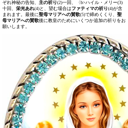
ぞれ神秘の告知、
主の祈り
(2)
一回、〈b>ハイル・メリー
(3)
十回、
栄光あれ
(4)
と、望む場合は
ファティマの祈り
(4)
が含
まれます。最後に
聖母マリアへの賛歌
(5)
で締めくくり、
聖
母マリアへの賛歌
後に教皇のためにいくつか追加の祈りをお
願いします。