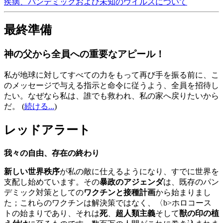
疾病、パンデミックおよび未知のウイルスについて
最終準備
神の父から全員への重要なアピール！
私が地球に対してすべての力をもって再び手を振る前に、こ
のメッセージで与える指示と命令に従うよう、全員を招待し
たい。なぜなら私は、誰でも救われ、私の家へ戻りたいから
だ。
(
続ける...
)
レッドアラート
我々の自由、存在の終わり
新しい世界秩序
が私の敵に仕えるようになり、すでに世界を
支配し始めています。その
暴政のアジェンダ
は、既存のパン
デミック対策としての
ワクチンと接種計画
から始まりまし
た；これらのワクチンは解決策ではなく、〈b>ホロコース
トの始まりであり、それは
死
、
超人類主義
そして
獣の印の植