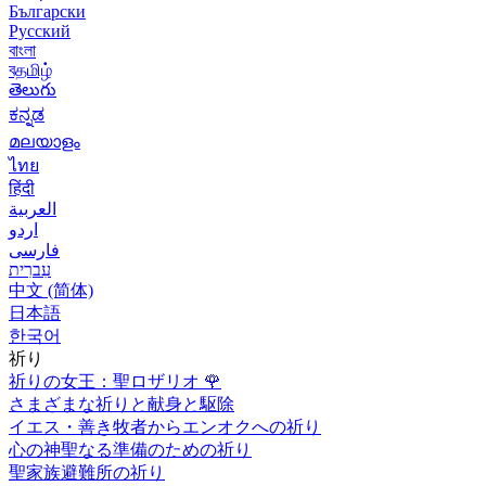
Български
Русский
বাংলা
বதமிழ்
తెలుగు
ಕನ್ನಡ
മലയാളം
ไทย
हिंदी
العربية
اردو
فارسی
עִברִית
中文 (简体)
日本語
한국어
祈り
祈りの女王：聖ロザリオ
🌹
さまざまな祈りと献身と駆除
イエス・善き牧者からエンオクへの祈り
心の神聖なる準備のための祈り
聖家族避難所の祈り