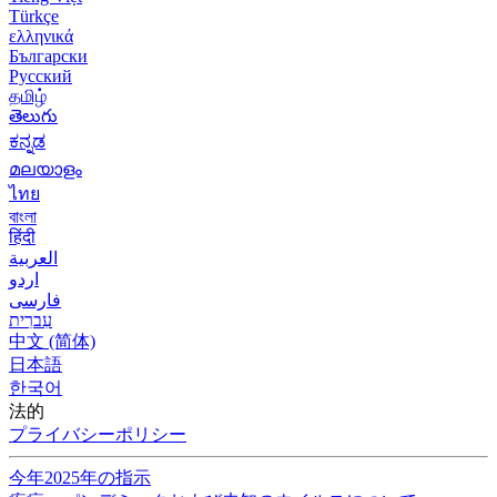
Türkçe
ελληνικά
Български
Русский
தமிழ்
తెలుగు
ಕನ್ನಡ
മലയാളം
ไทย
বাংলা
हिंदी
العربية
اردو
فارسی
עִברִית
中文 (简体)
日本語
한국어
法的
プライバシーポリシー
今年2025年の指示