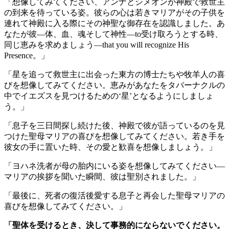
「想像してみてください、アンナとシメオンが神殿で救世主
の到来を待っている姿。彼らの心は若きマリアがその子供を
連れて神殿に入る際にその神聖な御存在を認識しました。あ
なたが彼—体、血、魂そして神性—to受け取ろうとする時、
同じ恵みを求めましょう—that you will recognize His
Presence。」
「星を追って救世主に出会った東方の博士たちや牧羊人の喜
びを想像してみてください。恵みがあなたをタバーナクルの
中でイエズスを見つけるための‘星’となるようにしましょ
う。」
「息子を三日間探し続けた後、神殿で彼が語っているのを見
つけた聖母マリアの喜びを想像してみてください。若き手を
彼女の手に置いた時、その愛と歓喜を想像しましょう。」
「ヨハネ洗者が母の胎内にいる姿を想像してみてください—
マリアの挨拶を聞いた瞬間、彼は聖別されました。」
「最後に、死者の復活後愛する息子と再会した聖母マリアの
喜びを想像してみてください。」
「聖体を受けるとき、決して事務的にならないでください。