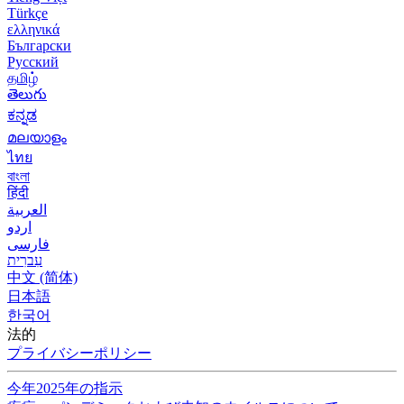
Türkçe
ελληνικά
Български
Русский
தமிழ்
తెలుగు
ಕನ್ನಡ
മലയാളം
ไทย
বাংলা
हिंदी
العربية
اردو
فارسی
עִברִית
中文 (简体)
日本語
한국어
法的
プライバシーポリシー
今年2025年の指示