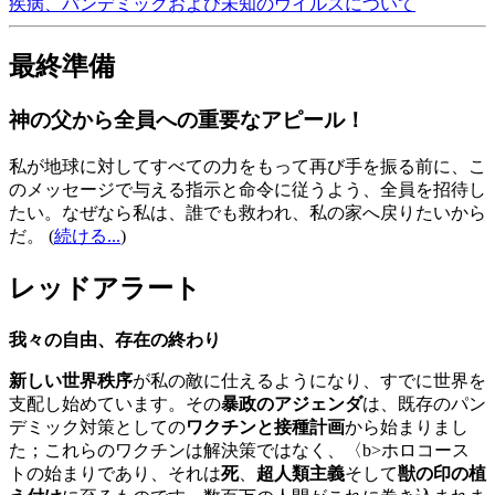
疾病、パンデミックおよび未知のウイルスについて
最終準備
神の父から全員への重要なアピール！
私が地球に対してすべての力をもって再び手を振る前に、こ
のメッセージで与える指示と命令に従うよう、全員を招待し
たい。なぜなら私は、誰でも救われ、私の家へ戻りたいから
だ。
(
続ける...
)
レッドアラート
我々の自由、存在の終わり
新しい世界秩序
が私の敵に仕えるようになり、すでに世界を
支配し始めています。その
暴政のアジェンダ
は、既存のパン
デミック対策としての
ワクチンと接種計画
から始まりまし
た；これらのワクチンは解決策ではなく、〈b>ホロコース
トの始まりであり、それは
死
、
超人類主義
そして
獣の印の植