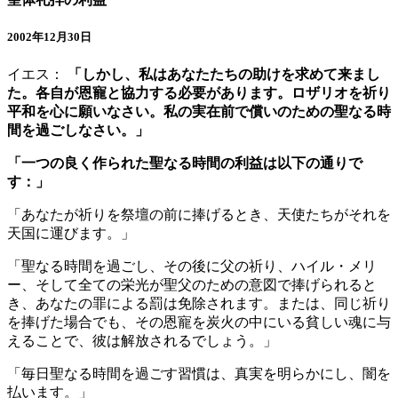
2002年12月30日
イエス：
「しかし、私はあなたたちの助けを求めて来まし
た。各自が恩寵と協力する必要があります。ロザリオを祈り
平和を心に願いなさい。私の実在前で償いのための聖なる時
間を過ごしなさい。」
「一つの良く作られた聖なる時間の利益は以下の通りで
す：」
「あなたが祈りを祭壇の前に捧げるとき、天使たちがそれを
天国に運びます。」
「聖なる時間を過ごし、その後に父の祈り、ハイル・メリ
ー、そして全ての栄光が聖父のための意図で捧げられると
き、あなたの罪による罰は免除されます。または、同じ祈り
を捧げた場合でも、その恩寵を炭火の中にいる貧しい魂に与
えることで、彼は解放されるでしょう。」
「毎日聖なる時間を過ごす習慣は、真実を明らかにし、闇を
払います。」