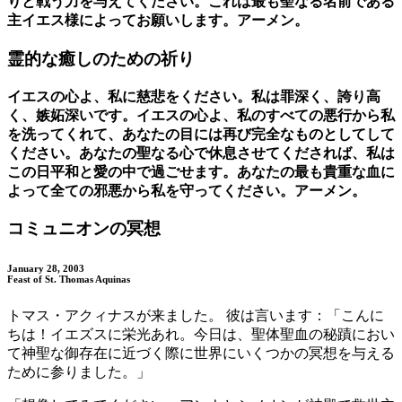
りと戦う力を与えてください。これは最も聖なる名前である
主イエス様によってお願いします。アーメン。
霊的な癒しのための祈り
イエスの心よ、私に慈悲をください。私は罪深く、誇り高
く、嫉妬深いです。イエスの心よ、私のすべての悪行から私
を洗ってくれて、あなたの目には再び完全なものとしてして
ください。あなたの聖なる心で休息させてくだされば、私は
この日平和と愛の中で過ごせます。あなたの最も貴重な血に
よって全ての邪悪から私を守ってください。アーメン。
コミュニオンの冥想
January 28, 2003
Feast of St. Thomas Aquinas
トマス・アクィナスが来ました。
彼は言います：「こんに
ちは！イエズスに栄光あれ。今日は、聖体聖血の秘蹟におい
て神聖な御存在に近づく際に世界にいくつかの冥想を与える
ために参りました。」