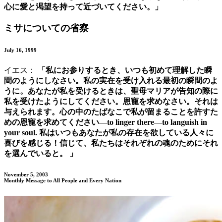
心に愛と渇望を持って近づいてください。」
ミサについての省察
July 16, 1999
イエス：
「私にお参りするとき、いつも初めて理解した瞬
間のようにしなさい。私の実在を受け入れる最初の瞬間のよ
うに。あなたが私を受けるときは、聖母マリアが告知の際に
私を受けたようにしてください。恩寵を求めなさい。それは
与えられます。心の中のたばなこで私が留まることを許すた
めの恩寵を求めてください—to linger there—to languish in
your soul. 私はいつもあなたが私の存在を欲している人々に
喜びを感じる！信じて、私たちはそれぞれの魂のためにそれ
を選んでいると。 」
November 5, 2003
Monthly Message to All People and Every Nation