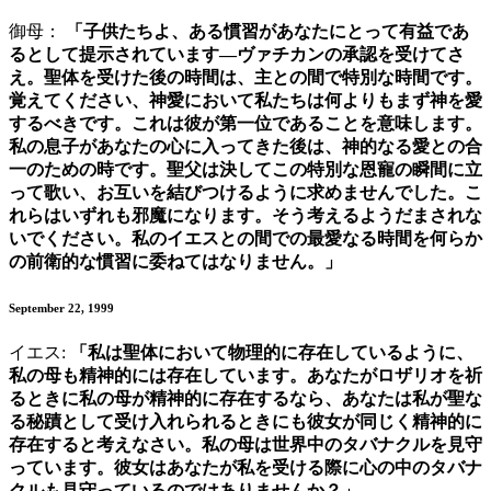
御母：
「子供たちよ、ある慣習があなたにとって有益であ
るとして提示されています—ヴァチカンの承認を受けてさ
え。聖体を受けた後の時間は、主との間で特別な時間です。
覚えてください、神愛において私たちは何よりもまず神を愛
するべきです。これは彼が第一位であることを意味します。
私の息子があなたの心に入ってきた後は、神的なる愛との合
一のための時です。聖父は決してこの特別な恩寵の瞬間に立
って歌い、お互いを結びつけるように求めませんでした。こ
れらはいずれも邪魔になります。そう考えるようだまされな
いでください。私のイエスとの間での最愛なる時間を何らか
の前衛的な慣習に委ねてはなりません。」
September 22, 1999
イエス:
「私は聖体において物理的に存在しているように、
私の母も精神的には存在しています。あなたがロザリオを祈
るときに私の母が精神的に存在するなら、あなたは私が聖な
る秘蹟として受け入れられるときにも彼女が同じく精神的に
存在すると考えなさい。私の母は世界中のタバナクルを見守
っています。彼女はあなたが私を受ける際に心の中のタバナ
クルも見守っているのではありませんか？」