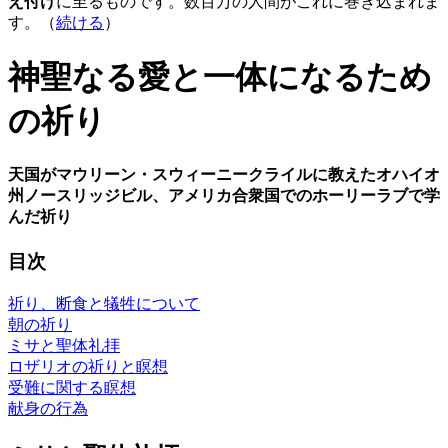
え付け
に至るものです。数百万の人間がこれに巻き込まれま
す。（
続ける
）
神聖なる愛と一体になるため
の祈り
天国がマウリーン・スウィーニークライルに教えたオハイオ
州ノースリッジビル、アメリカ合衆国でのホーリーラブで学
んだ祈り
目次
祈り、断食と犠牲について
朝の祈り
ミサと聖体礼拝
ロザリオの祈りと瞑想
受難に関する瞑想
献身の行為