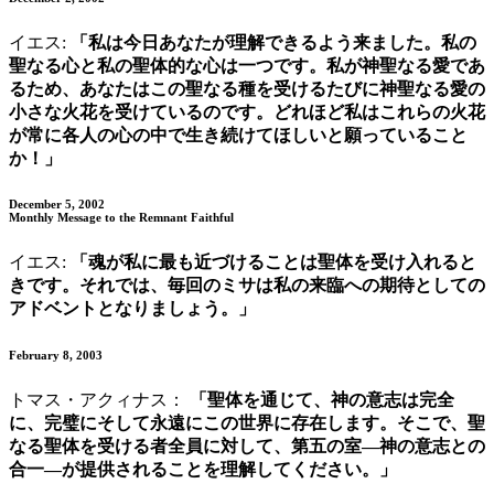
イエス:
「私は今日あなたが理解できるよう来ました。私の
聖なる心と私の聖体的な心は一つです。私が神聖なる愛であ
るため、あなたはこの聖なる種を受けるたびに神聖なる愛の
小さな火花を受けているのです。どれほど私はこれらの火花
が常に各人の心の中で生き続けてほしいと願っていること
か！」
December 5, 2002
Monthly Message to the Remnant Faithful
イエス:
「魂が私に最も近づけることは聖体を受け入れると
きです。それでは、毎回のミサは私の来臨への期待としての
アドベントとなりましょう。」
February 8, 2003
トマス・アクィナス：
「聖体を通じて、神の意志は完全
に、完璧にそして永遠にこの世界に存在します。そこで、聖
なる聖体を受ける者全員に対して、第五の室—神の意志との
合一—が提供されることを理解してください。」