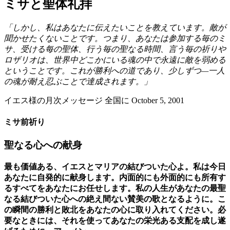
ミサと聖体礼拝
「しかし、私はあなたに伝えたいことを教えています。敵が
聞かせたくないことです。つまり、あなたは参加する毎のミ
サ、受ける每の聖体、行う毎の聖なる時間、言う毎の祈りや
ロザリオは、世界中どこかにいる魂の中で永遠に敵を弱める
ということです。これが勝利への道であり、少しずつ—一人
の魂が耐え忍ぶことで達成されます。」
イエス様の月次メッセージ 全国に October 5, 2001
ミサ前祈り
聖なる心への献身
最も価値ある、イエスとマリアの結びついた心よ。私は今日
あなたに自発的に献身します。内面的にも外面的にも所有す
るすべてをあなたにお任せします。私の人生があなたの最聖
なる結びついた心への絶え間ない賛美の歌となるように。こ
の瞬間の勝利と敗北をあなたの心に取り入れてください。必
要なときには、それを使ってあなたの栄光ある支配を成し遂