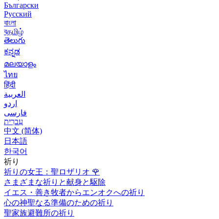
Български
Русский
বাংলা
বதமிழ்
తెలుగు
ಕನ್ನಡ
മലയാളം
ไทย
हिंदी
العربية
اردو
فارسی
עִברִית
中文 (简体)
日本語
한국어
祈り
祈りの女王：聖ロザリオ
🌹
さまざまな祈りと献身と駆除
イエス・善き牧者からエンオクへの祈り
心の神聖なる準備のための祈り
聖家族避難所の祈り