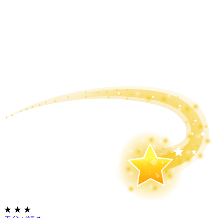
★
★
★