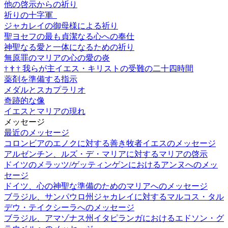
他の啓示からの祈り
祈りの十字軍
ジャカレイの御母様による祈り
聖ヨセフの最も貞潔なる心への奉仕
神聖なる愛と一体になるための祈り
無原罪のマリアの心の愛の炎
†
†
†
我らが主イエス・キリストの受難の二十四時間
薬剤を準備する指示
メダルとスカプラリオ
奇跡的な像
イエスとマリアの現れ
メッセージ
最近のメッセージ
コロンビアのエノクに対する善き牧者イエスのメッセージ
アルゼンチン、ルズ・デ・マリアに対するマリアの啓示
ドイツのメラッツ/ゲッティンゲンにおけるアンヌへのメッ
セージ
ドイツ、心の神聖な準備のためのマリアへのメッセージ
ブラジル、サンパウロ州ジャカレイに対するマルコス・タル
デウ・テイクシーラへのメッセージ
ブラジル、アマゾナス州イタピランガにおけるエドソン・グ