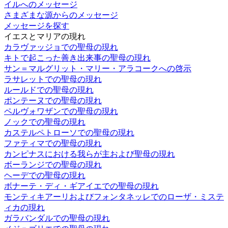
イルへのメッセージ
さまざまな源からのメッセージ
メッセージを探す
イエスとマリアの現れ
カラヴァッジョでの聖母の現れ
キトで起こった善き出来事の聖母の現れ
サン＝マルグリット・マリー・アラコークへの啓示
ラサレットでの聖母の現れ
ルールドでの聖母の現れ
ポンテーヌでの聖母の現れ
ペルヴォワザンでの聖母の現れ
ノックでの聖母の現れ
カステルペトローソでの聖母の現れ
ファティマでの聖母の現れ
カンピナスにおける我らが主および聖母の現れ
ボーランジでの聖母の現れ
ヘーデでの聖母の現れ
ボナーテ・ディ・ギアイエでの聖母の現れ
モンティキアーリおよびフォンタネッレでのローザ・ミステ
ィカの現れ
ガラバンダルでの聖母の現れ