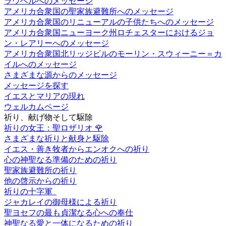
ラウベルへのメッセージ
アメリカ合衆国の聖家族避難所へのメッセージ
アメリカ合衆国のリニューアルの子供たちへのメッセージ
アメリカ合衆国ニューヨーク州ロチェスターにおけるジョ
ン・レアリーへのメッセージ
アメリカ合衆国北リッジビルのモーリン・スウィーニー＝カ
イルへのメッセージ
さまざまな源からのメッセージ
メッセージを探す
イエスとマリアの現れ
ウェルカムページ
祈り、献げ物そして駆除
祈りの女王：聖ロザリオ
🌹
さまざまな祈りと献身と駆除
イエス・善き牧者からエンオクへの祈り
心の神聖なる準備のための祈り
聖家族避難所の祈り
他の啓示からの祈り
祈りの十字軍
ジャカレイの御母様による祈り
聖ヨセフの最も貞潔なる心への奉仕
神聖なる愛と一体になるための祈り