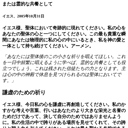
または霊的な共餐として
イエス、2005年10月31日
イエス様、聖体において奇跡的に現れてください。私の心を
あなたの聖体の心と一つにしてください。この最も貴重な瞬
間にあなたは物理的に私の心の中にいるとき、私を神の愛と
一体として持ち続けてください。アーメン。
「あなたには聖体後のこの小さな祈りを唱えてほしい。これ
を一日中頻繁に唱えるように学べば、霊的な共餐としても役
立つでしょう。これは残された信徒たちの力となります。主
は心の中の神殿で休息を見つけられるのは聖体においてで
す。」
謙虚のための祈り
イエス様、今日私の心を謙虚に再創造してください。私のか
すかな考えや言葉、行いはあなたのより大きな栄光と名誉の
ためだけであって、決して自分のためではありませんよう
に。私の生活の中で誇りがある場所を見せてくれて、その誇