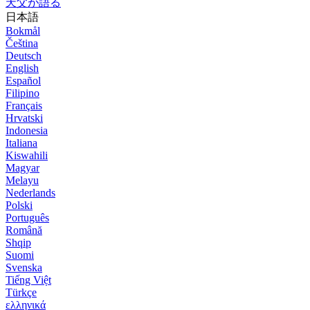
天父が語る
日本語
Bokmål
Čeština
Deutsch
English
Español
Filipino
Français
Hrvatski
Indonesia
Italiana
Kiswahili
Magyar
Melayu
Nederlands
Polski
Português
Română
Shqip
Suomi
Svenska
Tiếng Việt
Türkçe
ελληνικά